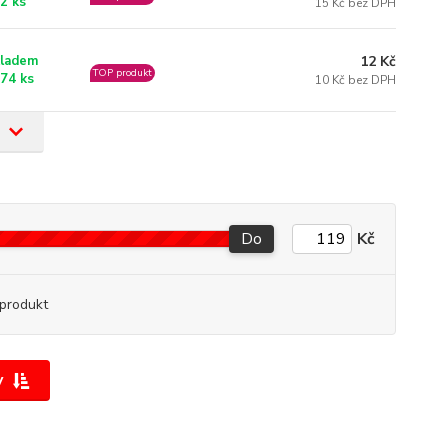
2 ks
15 Kč bez DPH
12 Kč
ladem
TOP produkt
74 ks
10 Kč bez DPH
Do
Kč
produkt
y