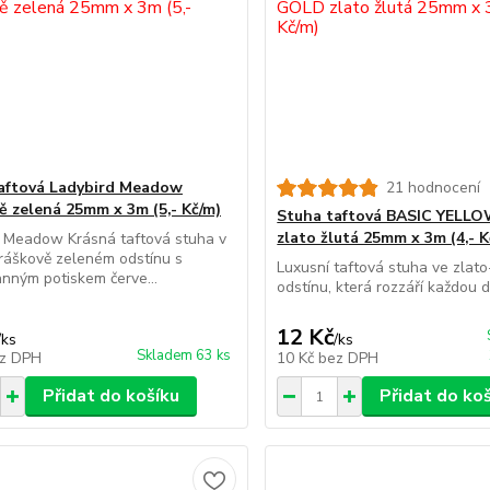
aftová Ladybird Meadow
21 hodnocení
ě zelená 25mm x 3m (5,- Kč/m)
Stuha taftová BASIC YELL
zlato žlutá 25mm x 3m (4,- K
d Meadow Krásná taftová stuha v
ráškově zeleném odstínu s
Luxusní taftová stuha ve zlat
nným potiskem červe...
odstínu, která rozzáří každou 
12 Kč
/
ks
/
ks
Skladem 63 ks
z DPH
10 Kč
bez DPH
Přidat do košíku
Přidat do ko