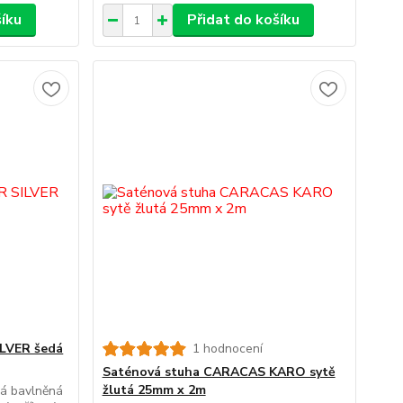
šíku
Přidat do košíku
ILVER šedá
1 hodnocení
Saténová stuha CARACAS KARO sytě
žlutá 25mm x 2m
á bavlněná