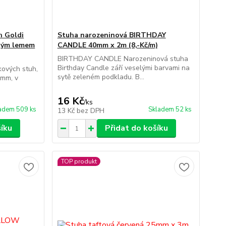
h Goldi
Stuha narozeninová BIRTHDAY
atým lemem
CANDLE 40mm x 2m (8,-Kč/m)
BIRTHDAY CANDLE Narozeninová stuha
Birthday Candle září veselými barvami na
kových stuh,
sytě zeleném podkladu. B...
0mm, v
16 Kč
/
ks
adem 509 ks
Skladem 52 ks
13 Kč
bez DPH
šíku
Přidat do košíku
TOP produkt