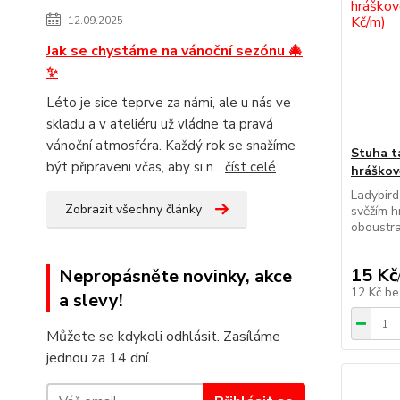
12.09.2025
Jak se chystáme na vánoční sezónu 🎄
✨
Léto je sice teprve za námi, ale u nás ve
skladu a v ateliéru už vládne ta pravá
vánoční atmosféra. Každý rok se snažíme
Stuha t
být připraveni včas, aby si n...
číst celé
hráškov
Ladybir
Zobrazit všechny články
svěžím h
oboustra
15 Kč
Nepropásněte novinky, akce
12 Kč
be
a slevy!
Můžete se kdykoli odhlásit. Zasíláme
jednou za 14 dní.