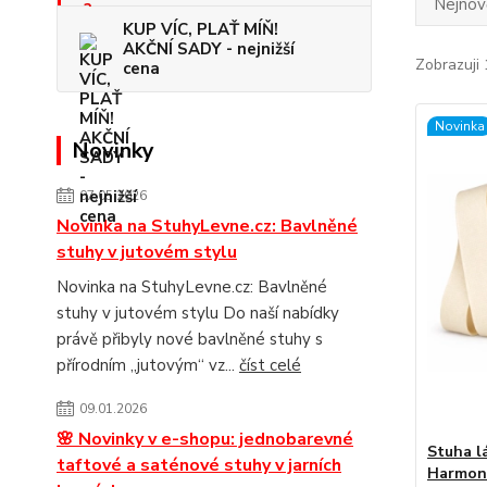
Nejnově
KUP VÍC, PLAŤ MÍŇ!
AKČNÍ SADY - nejnižší
Zobrazuji 
cena
Novinka
Novinky
07.05.2026
Novinka na StuhyLevne.cz: Bavlněné
stuhy v jutovém stylu
Novinka na StuhyLevne.cz: Bavlněné
stuhy v jutovém stylu Do naší nabídky
právě přibyly nové bavlněné stuhy s
přírodním „jutovým“ vz...
číst celé
09.01.2026
🌸 Novinky v e-shopu: jednobarevné
Stuha l
taftové a saténové stuhy v jarních
Harmon