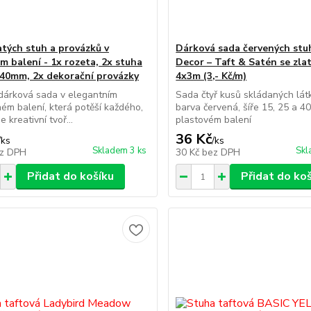
atých stuh a provázků v
Dárková sada červených stu
m balení - 1x rozeta, 2x stuha
Decor – Taft & Satén se zl
40mm, 2x dekorační provázky
4x3m (3,- Kč/m)
dárková sada v elegantním
Sada čtyř kusů skládaných lát
ém balení, která potěší každého,
barva červená, šíře 15, 25 a 4
e kreativní tvoř...
plastovém balení
36 Kč
/
ks
/
ks
Skladem 3 ks
Skl
z DPH
30 Kč
bez DPH
Přidat do košíku
Přidat do ko