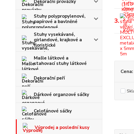
Dekorační provázky
Stuhy polypropylenové,
3.
papírové a bavlněné
Stuhy vysekávané,
girlandové, krajkové a
floristické
Mašle látkové a
stahovací stuhy látkové
Cena:
Dekorační peří
Skl
Dárkové organzové sáčky
Celofánové sáčky
Výprodej a poslední kusy