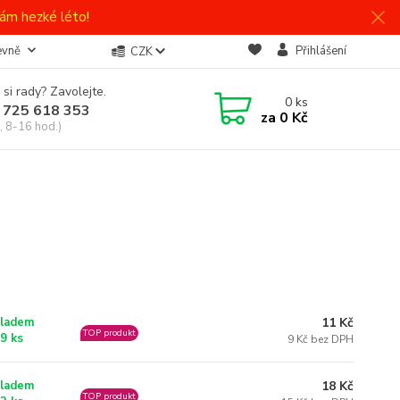
ám hezké léto!
evně
Přihlášení
CZK
 si rady? Zavolejte.
0
ks
 725 618 353
za
0 Kč
, 8-16 hod.)
11 Kč
ladem
TOP produkt
9 ks
9 Kč bez DPH
18 Kč
ladem
TOP produkt