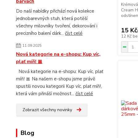
barvách
Krémová 
Cream H
Do naší nabídky přichází nová kolekce
odstínem,
jednobarevných stuh, která potěší
všechny milovníky tvoření, dekorování i
15 Kč
precizního balení dárk...
číst celé
12 Kč
be
11.09.2025
Nová kategorie na e-shopu: Kup víc,
plať míň! 🎀
Nová kategorie na e-shopu: Kup víc, plať
míň! 🎀 Na našem e-shopu jsme právě
spustili novou kategorii Kup víc, plať míň!,
která vám přináší možnost...
číst celé
Zobrazit všechny novinky
Blog