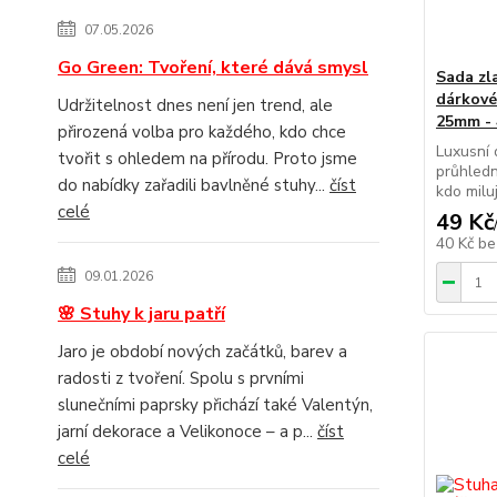
07.05.2026
Go Green: Tvoření, které dává smysl
Sada zl
dárkové
Udržitelnost dnes není jen trend, ale
25mm - 
přirozená volba pro každého, kdo chce
Luxusní 
tvořit s ohledem na přírodu. Proto jsme
průhledn
do nabídky zařadili bavlněné stuhy...
číst
kdo miluj
celé
49 Kč
40 Kč
be
09.01.2026
🌸 Stuhy k jaru patří
Jaro je období nových začátků, barev a
radosti z tvoření. Spolu s prvními
slunečními paprsky přichází také Valentýn,
jarní dekorace a Velikonoce – a p...
číst
celé