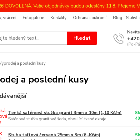
026 DOVOLENÁ. Vaše objednávky budou odeslány 11.8. Přejeme V
, vrácení
Fotogalerie
Kontakty
Ochrana soukromí
Blog - StuhyL
Nevíte
Hledat
+420
(Po-Pá
ýprodej a poslední kusy
odej a poslední kusy
dávanější
Tenká saténová stužka granit 3mm x 10m (1,10 Kč/m)
Sk
40
Saténová stužka granitově šedá, oboulící, tkané okraje
Stuha taftová červená 25mm x 3m (6,-Kč/m)
Sk