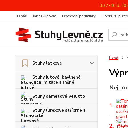
30.7.-10.8. 2
O nás
Jak nakupovat
Obchodní podmínky
Doprava, platba
Úvod
V
Stuhy látkové
Výpr
Stuhy jutové, bavlněné
Juta Imitace a lněné
Nejpro
Stuhy sametové Velutto
1.
Stuhy lurexové stříbrné a
zlaté
2.