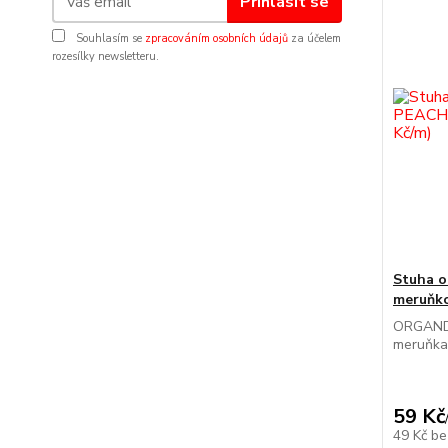
Přihlásit se
Souhlasím se
zpracováním osobních údajů
za účelem
rozesílky newsletteru.
Stuha 
meruňko
ORGANDY
meruňka 
59 Kč
49 Kč
be