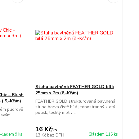
Stuha bavlněná FEATHER GOLD bílá
25mm x 2m (8,-Kč/m)
hic – Blush
( 5,-Kč/m)
FEATHER GOLD strukturovaná bavlněná
stuha barva čistě bílá jednostranný zlatý
ném pudrově
potisk, lesklý motiv ...
 svými
16 Kč
/
ks
Skladem 9 ks
Skladem 116 ks
13 Kč
bez DPH