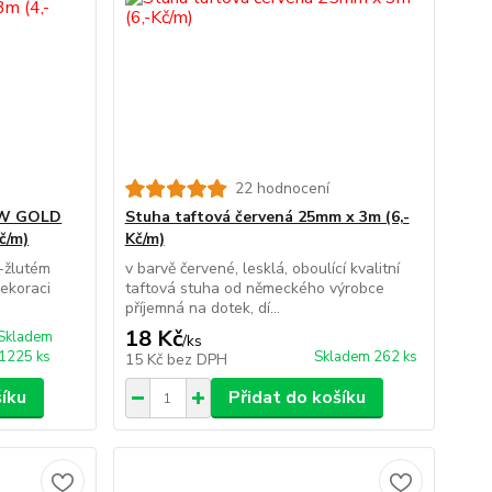
22 hodnocení
OW GOLD
Stuha taftová červená 25mm x 3m (6,-
č/m)
Kč/m)
o-žlutém
v barvě červené, lesklá, oboulící kvalitní
dekoraci
taftová stuha od německého výrobce
příjemná na dotek, dí...
18 Kč
Skladem
/
ks
1225 ks
Skladem 262 ks
15 Kč
bez DPH
šíku
Přidat do košíku