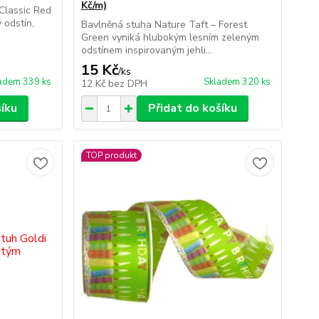
Kč/m)
Classic Red
 odstín,
Bavlněná stuha Nature Taft – Forest
Green vyniká hlubokým lesním zeleným
odstínem inspirovaným jehli...
15 Kč
/
ks
adem 339 ks
Skladem 320 ks
12 Kč
bez DPH
šíku
Přidat do košíku
TOP produkt