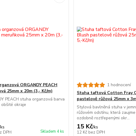
organzová ORGANDY PEACH
1 hodnocení
vá 25mm x 20m (3,- Kč/m)
Stuha taftová Cotton Fray C
pastelově růžová 25mm x 3m 
 PEACH stuha organzová barva
obšité okraje
Stylová bavlněná stuha v jem
růžovém odstínu, která zaujme
ozdobně roztřepenými okr...
15 Kč
/
ks
/
ks
Skladem 4 ks
z DPH
12 Kč
bez DPH