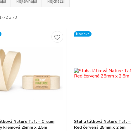
jší
Nejlevnější
Nejdražší
1-72 z 73
Novinka
átková Nature Taft – Cream
Stuha látková Nature Taft –
y krémová 25mm x 2,5m
Red červená 25mm x 2,5m