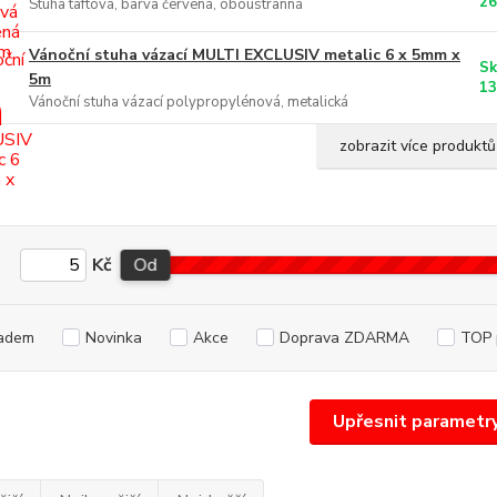
26
Stuha taftová, barva červená, oboustranná
Vánoční stuha vázací MULTI EXCLUSIV metalic 6 x 5mm x
Sk
5m
13
Vánoční stuha vázací polypropylénová, metalická
zobrazit více produktů
Kč
Od
adem
Novinka
Akce
Doprava ZDARMA
TOP 
Upřesnit parametr