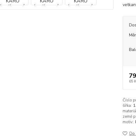
vetkan
Dos
Měr
Bal
79
65 
Číslo p
šířka:
materiá
země p
motiv:
Do 