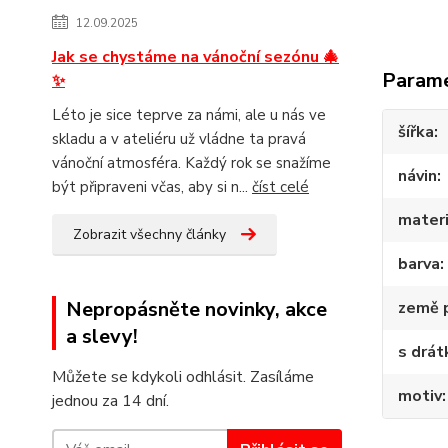
12.09.2025
Jak se chystáme na vánoční sezónu 🎄
Param
✨
Léto je sice teprve za námi, ale u nás ve
šířka
skladu a v ateliéru už vládne ta pravá
vánoční atmosféra. Každý rok se snažíme
návin
být připraveni včas, aby si n...
číst celé
materi
Zobrazit všechny články
barva
Nepropásněte novinky, akce
země 
a slevy!
s drá
Můžete se kdykoli odhlásit. Zasíláme
motiv
jednou za 14 dní.