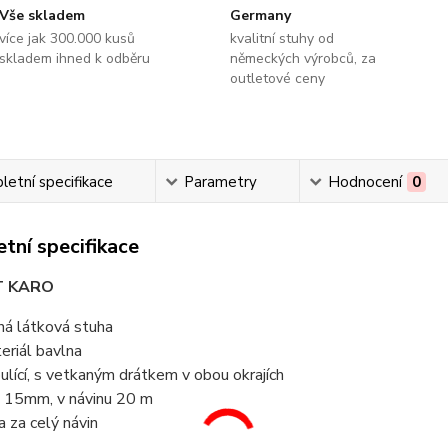
Vše skladem
Germany
více jak 300.000 kusů
kvalitní stuhy od
skladem ihned k odběru
německých výrobců, za
outletové ceny
etní specifikace
Parametry
Hodnocení
0
tní specifikace
T KARO
ná látková stuha
eriál bavlna
ulící, s vetkaným drátkem v obou okrajích
e 15mm, v návinu 20 m
a za celý návin