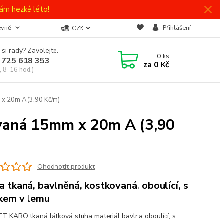
ám hezké léto!
evně
Přihlášení
CZK
 si rady? Zavolejte.
0
ks
 725 618 353
za
0 Kč
, 8-16 hod.)
x 20m A (3,90 Kč/m)
vaná 15mm x 20m A (3,90
Ohodnotit produkt
a tkaná, bavlněná, kostkovaná, oboulící, s
kem v lemu
T KARO tkaná látková stuha materiál bavlna oboulící, s