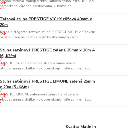
Krásná, taftová, transparentní, látková stuha PRESTIGE, od
německého výrobce. Kostkovaná, v kombina...
Taftová stuha PRESTIGE VICHY růžová 40mm x
20m
Jemná a elegantní taftová stuha PRESTIGE VICHY v růžovém
odstínu zaujme nadčasovým kostkovaným vzore...
Stuha saténová PRESTIGE zelená 25mm x 20m A
(6,-Kč/m)
PRESTIGE zelená saténová stuha v barvě zelené
oboustranná s drátkem v obou okrajích šíře 25mm, návi...
Stuha saténová PRESTIGE LIMONE zelená 25mm
x 20m (5,-Kč/m)
PRESTIGE LIMONE saténová stuha v barvě zelené
oboustranná s drátkem v obou okrajích šíře 25mm, návi...
Kvalita Made in