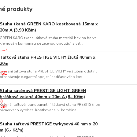
é produkty
Stuha tkaná GREEN KARO kostkovaná 15mm x
20m A (3,90 Kč/m)
GREEN KARO tkaná látková stuha materiál bavlna barva
krémová v kombinaci se zelenou oboulící, s vet...
Taftová stuha PRESTIGE VICHY žlutá 40mm x
20m
Luxusní taftová stuha PRESTIGE VICHY ve žlutém odstínu
představuje elegantní spojení nadčasového kos...
Stuha saténová PRESTIGE LIGHT GREEN
hráškově zelená 40mm x 20m A (8,- Kč/m)
Krásná, taftová, transparentní, látková stuha PRESTIGE, od
německého výrobce. Kostkovaná, v kombina...
Stuha taftová PRESTIGE tyrkysová 40 mm x 20
m (6,- Kč/m)