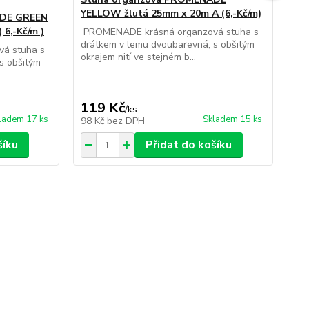
YELLOW žlutá 25mm x 20m A (6,-Kč/m)
MA
ADE GREEN
(8,
 6,-Kč/m )
PROMENADE krásná organzová stuha s
drátkem v lemu dvoubarevná, s obšitým
Adv
á stuha s
okrajem nití ve stejném b...
org
s obšitým
jed
119 Kč
1
/
ks
ladem 17 ks
Skladem 15 ks
98 Kč
bez DPH
13
šíku
Přidat do košíku