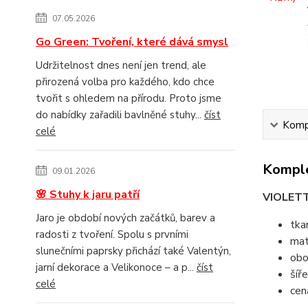
07.05.2026
Go Green: Tvoření, které dává smysl
Udržitelnost dnes není jen trend, ale
přirozená volba pro každého, kdo chce
tvořit s ohledem na přírodu. Proto jsme
do nabídky zařadili bavlněné stuhy...
číst
Kompl
celé
Komple
09.01.2026
🌸 Stuhy k jaru patří
VIOLET
Jaro je období nových začátků, barev a
tka
radosti z tvoření. Spolu s prvními
mat
slunečními paprsky přichází také Valentýn,
obo
jarní dekorace a Velikonoce – a p...
číst
šíř
celé
cen