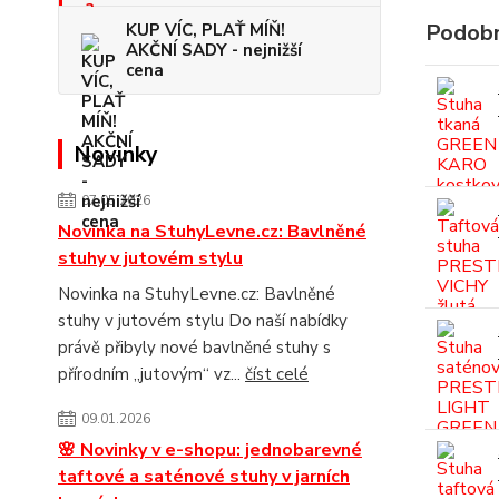
Podobn
KUP VÍC, PLAŤ MÍŇ!
AKČNÍ SADY - nejnižší
cena
Novinky
07.05.2026
Novinka na StuhyLevne.cz: Bavlněné
stuhy v jutovém stylu
Novinka na StuhyLevne.cz: Bavlněné
stuhy v jutovém stylu Do naší nabídky
právě přibyly nové bavlněné stuhy s
přírodním „jutovým“ vz...
číst celé
09.01.2026
🌸 Novinky v e-shopu: jednobarevné
taftové a saténové stuhy v jarních