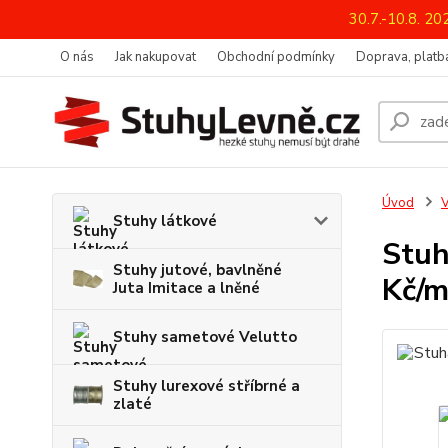
30.7.-10.8. 2
O nás
Jak nakupovat
Obchodní podmínky
Doprava, platba
Úvod
V
Stuhy látkové
Stuh
Stuhy jutové, bavlněné
Kč/m
Juta Imitace a lněné
Stuhy sametové Velutto
Stuhy lurexové stříbrné a
zlaté