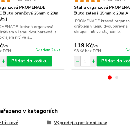
organzová PROMENADE
Stuha organzová PROMEN
 žluto oranžová 25mm x 20m
žluto zelená 25mm x 20m A (
č/m )
PROMENADE krásná organzov
drátkem v lemu dvoubarevná, 
NADE krásná organzová
okrajem nití ve stejném b...
drátkem v lemu dvoubarevná, s
krajem nití ve s...
č
119 Kč
/
ks
/
ks
Skladem 24 ks
Sk
z DPH
98 Kč
bez DPH
Přidat do košíku
Přidat do ko
zařazeno v kategoriích
 látkové
Výprodej a poslední kusy