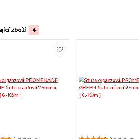
jící zboží
4
2 hodnocení
3 hodnocení