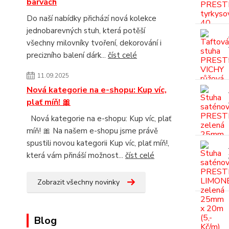
barvách
Do naší nabídky přichází nová kolekce
jednobarevných stuh, která potěší
všechny milovníky tvoření, dekorování i
precizního balení dárk...
číst celé
11.09.2025
Nová kategorie na e-shopu: Kup víc,
plať míň! 🎀
Nová kategorie na e-shopu: Kup víc, plať
míň! 🎀 Na našem e-shopu jsme právě
spustili novou kategorii Kup víc, plať míň!,
která vám přináší možnost...
číst celé
Zobrazit všechny novinky
Blog