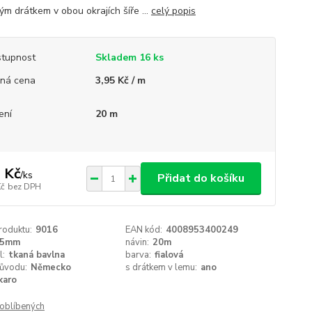
ým drátkem v obou okrajích šíře ...
celý popis
tupnost
Skladem 16 ks
ná cena
3,95 Kč / m
ení
20 m
 Kč
/
ks
Přidat do košíku
Kč
bez DPH
roduktu:
9016
EAN kód:
4008953400249
15mm
návin:
20m
l:
tkaná bavlna
barva:
fialová
ůvodu:
Německo
s drátkem v lemu:
ano
karo
oblíbených