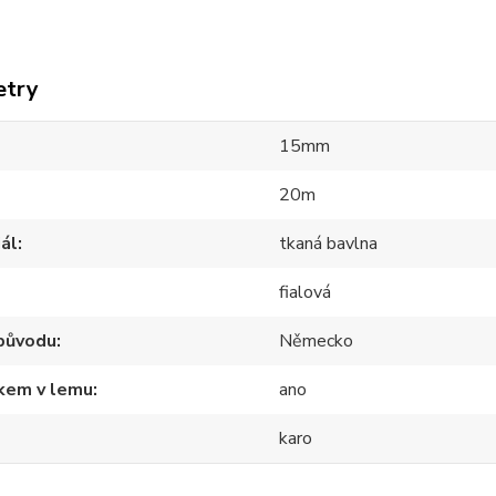
etry
15mm
20m
ál
tkaná bavlna
fialová
původu
Německo
tkem v lemu
ano
karo