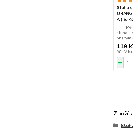
Stuha 
ORANGE
A ( 6,-K
PROME
stuha s 
obšitým o
119 K
98 Kč
be
Zboží 
Stuhy