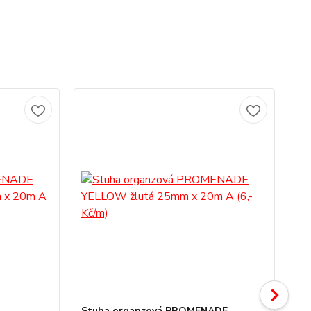
Stuha organzová PROMENADE
St