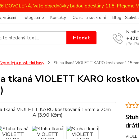
026 DOVOLENÁ. Vaše objednávky budou odeslány 11.8. Přejeme V
, vrácení
Fotogalerie
Kontakty
Ochrana soukromí
Blog - StuhyL
Nevíte
Hledat
+420
(Po-Pá
ýprodej a poslední kusy
Stuha tkaná VIOLETT KARO kostkovaná 15mm 
a tkaná VIOLETT KARO kostko
)
Stuh
drát
VIOLET