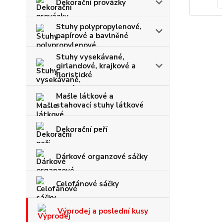
Dekorační provázky
Stuhy polypropylenové,
papírové a bavlněné
Stuhy vysekávané,
girlandové, krajkové a
floristické
Mašle látkové a
stahovací stuhy látkové
Dekorační peří
Dárkové organzové sáčky
Celofánové sáčky
Výprodej a poslední kusy