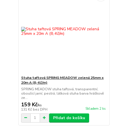
Stuha taftová SPRING MEADOW zelená 25mm x
20m A (8,-Kč/m)
SPRING MEADOW stuha taftová, transparentní,
oboulící jarní, pestrá, látková stuha barva hráškově
ze...
159 Kč
/
ks
Skladem 2 ks
131 Kč
bez DPH
Přidat do košíku