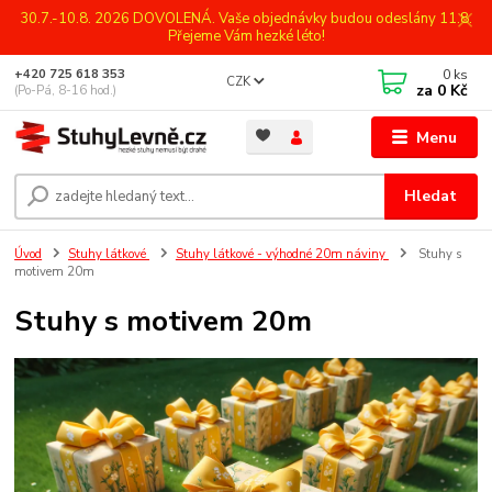
30.7.-10.8. 2026 DOVOLENÁ. Vaše objednávky budou odeslány 11.8.
Přejeme Vám hezké léto!
0
ks
+420 725 618 353
CZK
za
0 Kč
(Po-Pá, 8-16 hod.)
Menu
Hledat
Úvod
Stuhy látkové
Stuhy látkové - výhodné 20m náviny
Stuhy s
motivem 20m
Stuhy s motivem 20m