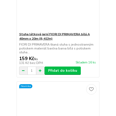
Stuha látková jarní FIORI DI PRIMAVERA bílá A
40mm x 20m (8,-Kč/m)
FIORI DI PRIMAVERA tkaná stuha s jednostranným
potiskem materiál bavlna barva bílá s potiskem
stuha...
159 Kč
/
ks
Skladem 16 ks
131 Kč
bez DPH
Přidat do košíku
Novinka