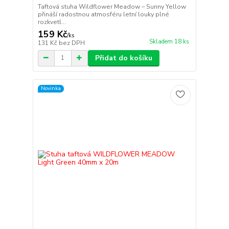
Taftová stuha Wildflower Meadow – Sunny Yellow
přináší radostnou atmosféru letní louky plné
rozkvetl...
159 Kč
/
ks
Skladem 18 ks
131 Kč
bez DPH
Přidat do košíku
Novinka