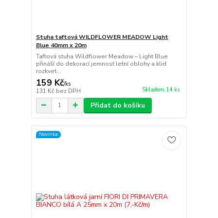
Stuha taftová WILDFLOWER MEADOW Light
Blue 40mm x 20m
Taftová stuha Wildflower Meadow – Light Blue
přináší do dekorací jemnost letní oblohy a klid
rozkvet...
159 Kč
/
ks
Skladem 14 ks
131 Kč
bez DPH
Přidat do košíku
Novinka