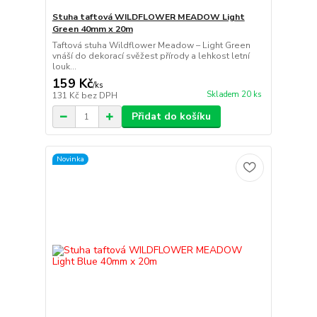
Stuha taftová WILDFLOWER MEADOW Light
Green 40mm x 20m
Taftová stuha Wildflower Meadow – Light Green
vnáší do dekorací svěžest přírody a lehkost letní
louk...
159 Kč
/
ks
Skladem 20 ks
131 Kč
bez DPH
Přidat do košíku
Novinka