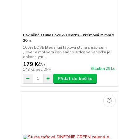
Bavlněná stuha Love & Hearts – krémová 25mm x
20m
100% LOVE Elegantní látková stuha s nápisem
„love“ a motivem červeného srdce ve věnečku je
dokonalým...
179 Kč
/
ks
Skladem 29 ks
148 Kč
bez DPH
Přidat do košíku