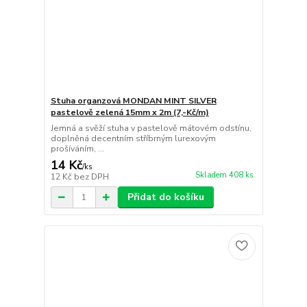
Stuha organzová MONDAN MINT SILVER
pastelově zelená 15mm x 2m (7,-Kč/m)
Jemná a svěží stuha v pastelově mátovém odstínu,
doplněná decentním stříbrným lurexovým
prošíváním, ...
14 Kč
/
ks
Skladem 408 ks
12 Kč
bez DPH
Přidat do košíku