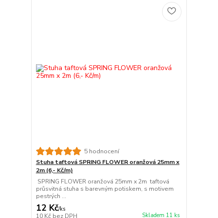
5 hodnocení
Stuha taftová SPRING FLOWER oranžová 25mm x
2m (6,- Kč/m)
SPRING FLOWER oranžová 25mm x 2m taftová
průsvitná stuha s barevným potiskem, s motivem
pestrých ...
12 Kč
/
ks
Skladem 11 ks
10 Kč
bez DPH