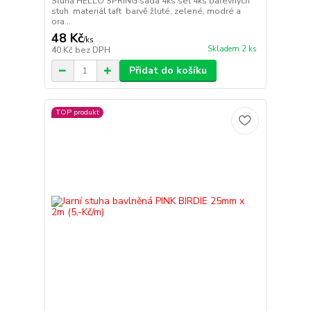
Stuha HELLO SPRING sada 4ks set 4ks barevných
stuh materiál taft barvě žluté, zelené, modré a
ora...
48 Kč
/
ks
Skladem 2 ks
40 Kč
bez DPH
Přidat do košíku
TOP produkt