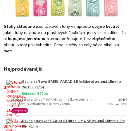
Stuhy skládané
jsou látkové stuhy v naprosto
stejné kvalitě
jako stuhy navinuté na plastových špulkách, jen s tím rozdílem, že
si
kupujete jen stuhu
, kterou potřebujete, bez
zbytečného
plastu, který pak vyhodíte. Cena je vždy za celý návin nikoli za
metr.
Nejprodávanější
Stuha taftová GREEN PARADISE hráškově zelená 15mm x
1.
2m (5,- Kč/m)
Skladem 560 ks
Stuha taftová GREEN PARADISE, hráškově zelená, s
10 Kč
potiskem, s vetkaným vlascem v lemu
8 Kč bez DPH
TOP produkt
Stuha pruhovaná Color Stripes LIMONE zelená 15mm x 2m
2.
(5,- Kč/m)