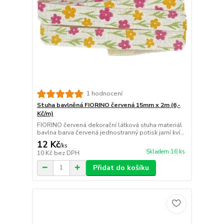
1 hodnocení
Stuha bavlněná FIORINO červená 15mm x 2m (6,-
Kč/m)
FIORINO červená dekorační látková stuha materiál
bavlna barva červená jednostranný potisk jarní kví...
12 Kč
/
ks
Skladem 16 ks
10 Kč
bez DPH
Přidat do košíku