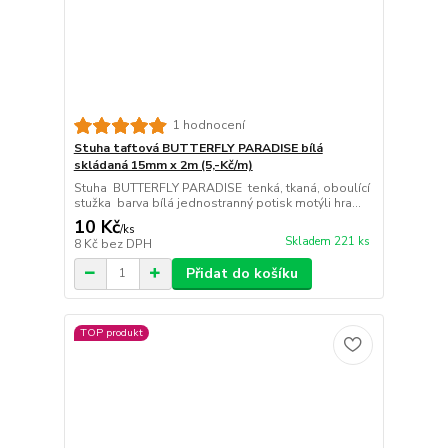
1 hodnocení
Stuha taftová BUTTERFLY PARADISE bílá
skládaná 15mm x 2m (5,-Kč/m)
Stuha BUTTERFLY PARADISE tenká, tkaná, oboulící
stužka barva bílá jednostranný potisk motýli hra...
10 Kč
/
ks
Skladem 221 ks
8 Kč
bez DPH
Přidat do košíku
TOP produkt