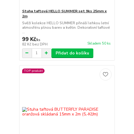
Stuha taftová HELLO SUMMER set 9ks 25mm x
2m
Svěží kolekce HELLO SUMMER přináší lehkou letní
atmosféru plnou barev a květin. Dekorativní taftové
...
99 Kč
/
ks
Skladem 50 ks
82 Kč
bez DPH
Přidat do košíku
TOP produkt