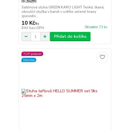
(5,-Kč/m)
Saténová stuha GREEN KARO LIGHT Tenká, tkaná,
oboulící stužka v barvě v světle zelené hrany
zpevněn...
10 Kč
/
ks
Skladem 73 ks
8 Kč
bez DPH
Přidat do košíku
TOP produkt
Novinka