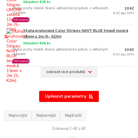
Skladem 828 ks
Stuha pruhy zelené, tkaná, jednostranný potisk, s vetkaným
10 Kč
vlascem
8 Kč bez DPH
TOP produkt
Stuha pruhovaná Color Stripes NAVY BLUE tmavě modrá
3.
15mm x 2m (5,- Kč/m)
Skladem 846 ks
Stuha pruhy modré, tkaná, jednostranný potisk, s vetkaným
10 Kč
vlascem
8 Kč bez DPH
TOP produkt
zobrazit více produktů
Upřesnit parametry
Nejnovější
Nejlevnější
Nejdražší
Zobrazuji 1-62 z 62