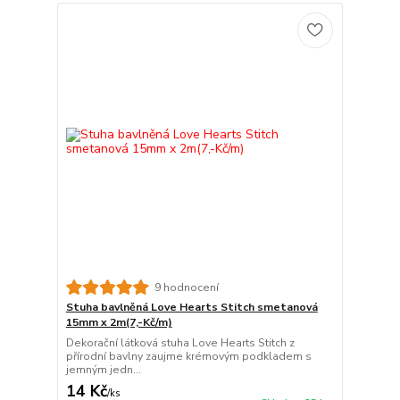
9 hodnocení
Stuha bavlněná Love Hearts Stitch smetanová
15mm x 2m(7,-Kč/m)
Dekorační látková stuha Love Hearts Stitch z
přírodní bavlny zaujme krémovým podkladem s
jemným jedn...
14 Kč
/
ks