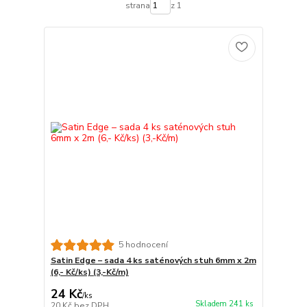
strana
z 1
5 hodnocení
Satin Edge – sada 4 ks saténových stuh 6mm x 2m
(6,- Kč/ks) (3,-Kč/m)
24 Kč
/
ks
Skladem 241 ks
20 Kč
bez DPH