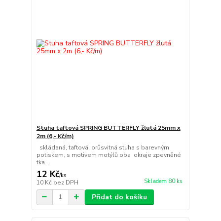
Stuha taftová SPRING BUTTERFLY žlutá 25mm x
2m (6,- Kč/m)
skládaná, taftová, průsvitná stuha s barevným
potiskem, s motivem motýlů oba okraje zpevněné
tka...
12 Kč
/
ks
Skladem 80 ks
10 Kč
bez DPH
Přidat do košíku