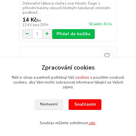
Dekorační látková stuha Love Hearts Sage z
přírodní bavlny okouzlí klidným šalvějově zeleným
podklad...
14 Kč
/
ks
Skladem 43 ks
12 Kč
bez DPH
Přidat do košíku
Zpracování cookies
Náš e-shop a partneři potřebují Váš
souhlas
s použitím souborů
cookies, aby Vám mohli zobrazovat informace týkající se Vašich
zájmů.
Souhlasím
Nastavení
Souhlas můžete odmítnout
zde
.