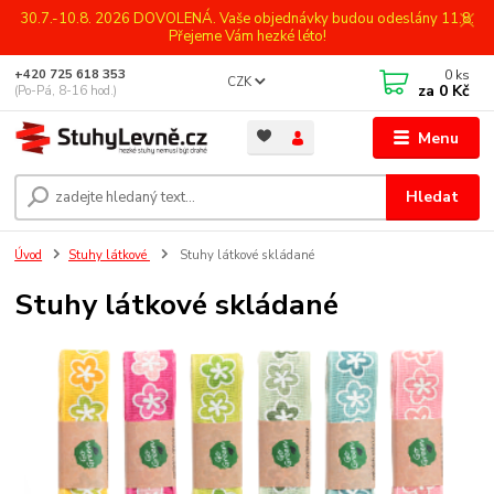
30.7.-10.8. 2026 DOVOLENÁ. Vaše objednávky budou odeslány 11.8.
Přejeme Vám hezké léto!
0
ks
+420 725 618 353
CZK
za
0 Kč
(Po-Pá, 8-16 hod.)
Menu
Hledat
Úvod
Stuhy látkové
Stuhy látkové skládané
Stuhy látkové skládané