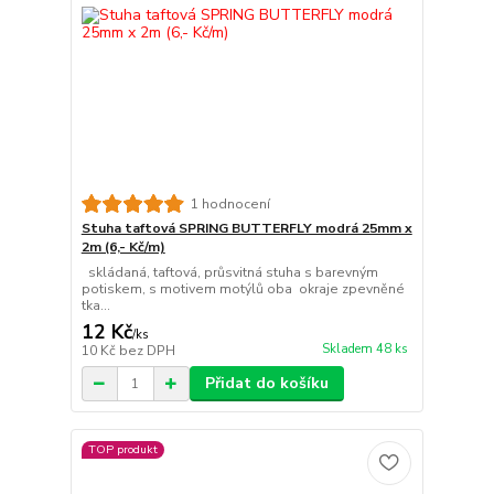
1 hodnocení
Stuha taftová SPRING BUTTERFLY modrá 25mm x
2m (6,- Kč/m)
skládaná, taftová, průsvitná stuha s barevným
potiskem, s motivem motýlů oba okraje zpevněné
tka...
12 Kč
/
ks
Skladem 48 ks
10 Kč
bez DPH
Přidat do košíku
TOP produkt