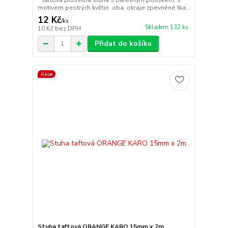
taftová průsvitná stuha s barevným potiskem, s
motivem pestrých květin oba okraje zpevněné tka...
12 Kč
/
ks
Skladem 132 ks
10 Kč
bez DPH
Přidat do košíku
Akce
Stuha taftová ORANGE KARO 15mm x 2m