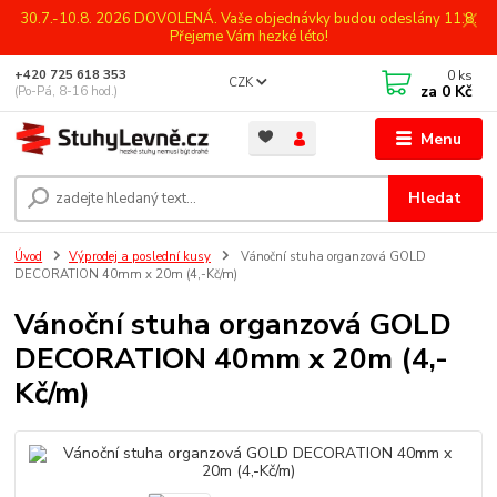
30.7.-10.8. 2026 DOVOLENÁ. Vaše objednávky budou odeslány 11.8.
Přejeme Vám hezké léto!
0
ks
+420 725 618 353
CZK
za
0 Kč
(Po-Pá, 8-16 hod.)
Menu
Hledat
Úvod
Výprodej a poslední kusy
Vánoční stuha organzová GOLD
DECORATION 40mm x 20m (4,-Kč/m)
Vánoční stuha organzová GOLD
DECORATION 40mm x 20m (4,-
Kč/m)