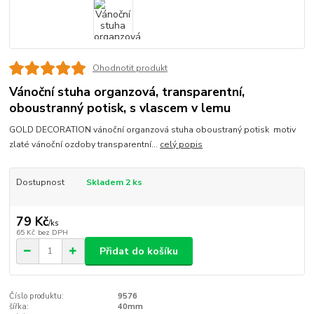
Ohodnotit produkt
Vánoční stuha organzová, transparentní,
oboustranný potisk, s vlascem v lemu
GOLD DECORATION vánoční organzová stuha oboustraný potisk motiv
zlaté vánoční ozdoby transparentní...
celý popis
Dostupnost
Skladem 2 ks
79 Kč
/
ks
65 Kč
bez DPH
Přidat do košíku
Číslo produktu:
9576
šířka:
40mm