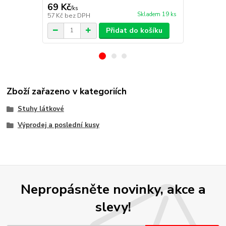
69 Kč
69 Kč
/
ks
/
ks
Skladem 19 ks
57 Kč
bez DPH
57 Kč
bez D
Přidat do košíku
Zboží zařazeno v kategoriích
Stuhy látkové
Výprodej a poslední kusy
Nepropásněte novinky, akce a
slevy!