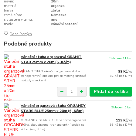
návin:
20m
materiál:
organza
barva:
zlatá
země původu:
Německo
s vlascem v lemu:
ano
motiv:
vánoční ostatní
Do oblíbených
Podobné produkty
Vánoční stuha organzová GRANIT
Skladem 11 ks
STAR 25mm x 20m (5,-Kč/m)
GRANIT STAR vánoční organzová stuha
99 Kč
/
ks
transparentní, oboulící potisk motiv granitové
82 Kč
bez DPH
hvězdy s vetkaný...
Přidat do košíku
Vánoční organzová stuha ORGANDY
Skladem 6 ks
STARS BLUE 25mm x 20m (6,-Kč/m)
ORGANDY STARS BLUE vánoční organzová
119 Kč
/
ks
stuha, oboustranná, transparentní potisk se
98 Kč
bez DPH
sříbrným glitrový...