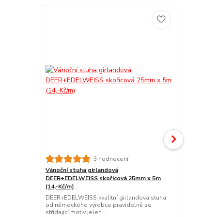
Novinka
Vánoční stu
3 hodnocení
DEER+EDELW
Vánoční stuha girlandová
(14,-Kč/m)
DEER+EDELWEISS skořicová 25mm x 5m
DEER+EDELWE
(14,-Kč/m)
od německéh
DEER+EDELWEISS kvalitní girlandová stuha
střídající moti
od německého výrobce pravidelně se
střídající motiv jelen ...