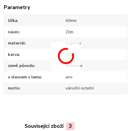
Parametry
šířka
40mm
návin
20m
materiál
organza
barva
zlatá
země původu
Německo
s vlascem v lemu
ano
motiv
vánoční ostatní
Související zboží
3