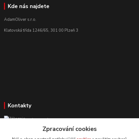
Kde nás najdete
AdamOliver s.r.o.
Klatovská třída 1246/65, 301 00 Plzeň 3
Kontakty
Zákaznická podpora StuhyLevně.cz
+420 725 618 353
Zpracování cookies
(Po-Pá, 8-16 hod.)