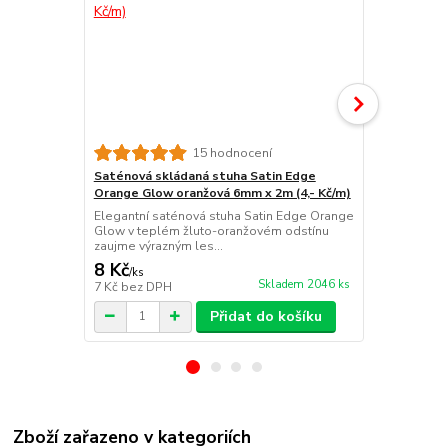
15 hodnocení
Saténová skládaná stuha Satin Edge
Saténová sk
Orange Glow oranžová 6mm x 2m (4,- Kč/m)
Blue modrá 
Elegantní saténová stuha Satin Edge Orange
Elegantní sa
Glow v teplém žluto-oranžovém odstínu
Blue v jemn
zaujme výrazným les...
působí s...
8 Kč
8 Kč
/
ks
/
ks
Skladem 2046 ks
7 Kč
bez DPH
7 Kč
bez DP
Přidat do košíku
Zboží zařazeno v kategoriích