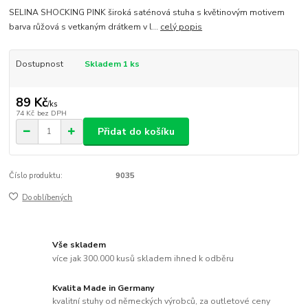
SELINA SHOCKING PINK široká saténová stuha s květinovým motivem
barva růžová s vetkaným drátkem v l...
celý popis
Dostupnost
Skladem 1 ks
89 Kč
/
ks
74 Kč
bez DPH
Přidat do košíku
Číslo produktu:
9035
Do oblíbených
Vše skladem
více jak 300.000 kusů skladem ihned k odběru
Kvalita Made in Germany
kvalitní stuhy od německých výrobců, za outletové ceny