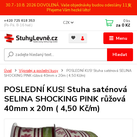
30.7.-10.8. 2026 DOVOLENÁ. Vaše objednávky budou odeslány 11.8.
Přejeme Vám hezké léto!
0
ks
+420 725 618 353
CZK
za
0 Kč
(Po-Pá, 8-16 hod.)
Menu
Hledat
Úvod
Výprodej a poslední kusy
POSLEDNÍ KUS! Stuha saténová SELINA
SHOCKING PINK růžová 40mm x 20m ( 4,50 Kč/m)
POSLEDNÍ KUS! Stuha saténová
SELINA SHOCKING PINK růžová
40mm x 20m ( 4,50 Kč/m)