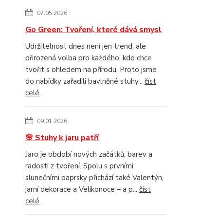
07.05.2026
Go Green: Tvoření, které dává smysl
Udržitelnost dnes není jen trend, ale
přirozená volba pro každého, kdo chce
tvořit s ohledem na přírodu. Proto jsme
do nabídky zařadili bavlněné stuhy...
číst
celé
09.01.2026
🌸 Stuhy k jaru patří
Jaro je období nových začátků, barev a
radosti z tvoření. Spolu s prvními
slunečními paprsky přichází také Valentýn,
jarní dekorace a Velikonoce – a p...
číst
celé