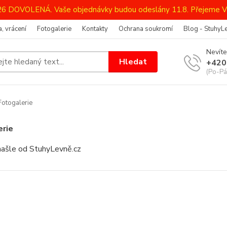
026 DOVOLENÁ. Vaše objednávky budou odeslány 11.8. Přejeme V
, vrácení
Fotogalerie
Kontakty
Ochrana soukromí
Blog - StuhyL
Nevíte
Hledat
+420
(Po-Pá
otogalerie
erie
mašle od StuhyLevně.cz