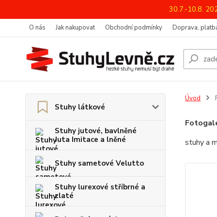
30.7.-10.8. 2
O nás
Jak nakupovat
Obchodní podmínky
Doprava, platba
Úvod
F
Stuhy látkové
Fotogal
Stuhy jutové, bavlněné
Juta Imitace a lněné
stuhy a 
Stuhy sametové Velutto
Stuhy lurexové stříbrné a
zlaté