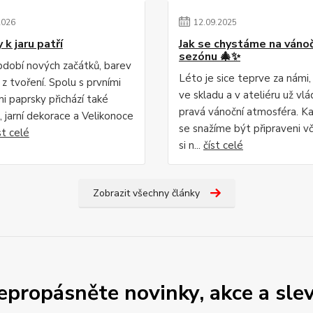
2026
12
.
09
.
2025
 k jaru patří
Jak se chystáme na vánoč
sezónu 🎄✨
období nových začátků, barev
Léto je sice teprve za námi,
 z tvoření. Spolu s prvními
ve skladu a v ateliéru už vl
i paprsky přichází také
pravá vánoční atmosféra. K
, jarní dekorace a Velikonoce
se snažíme být připraveni vč
st celé
si n...
číst celé
Zobrazit všechny články
epropásněte novinky, akce a slev