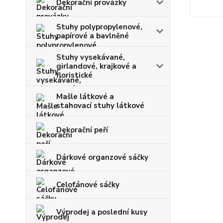
Dekorační provázky
Stuhy polypropylenové,
papírové a bavlněné
Stuhy vysekávané,
girlandové, krajkové a
floristické
Mašle látkové a
stahovací stuhy látkové
Dekorační peří
Dárkové organzové sáčky
Celofánové sáčky
Výprodej a poslední kusy