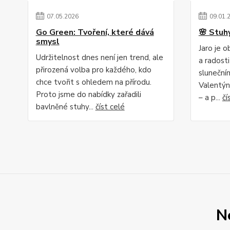
07
.
05
.
2026
09
.
01
.
Go Green: Tvoření, které dává
🌸 Stuhy
smysl
Jaro je 
Udržitelnost dnes není jen trend, ale
a radosti
přirozená volba pro každého, kdo
slunečním
chce tvořit s ohledem na přírodu.
Valentýn
Proto jsme do nabídky zařadili
– a p...
čí
bavlněné stuhy...
číst celé
N