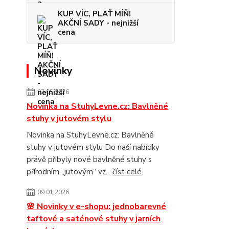
KUP VÍC, PLAŤ MÍŇ!
AKČNÍ SADY - nejnižší
cena
Novinky
07.05.2026
Novinka na StuhyLevne.cz: Bavlněné
stuhy v jutovém stylu
Novinka na StuhyLevne.cz: Bavlněné
stuhy v jutovém stylu Do naší nabídky
právě přibyly nové bavlněné stuhy s
přírodním „jutovým“ vz...
číst celé
09.01.2026
🌸 Novinky v e-shopu: jednobarevné
taftové a saténové stuhy v jarních