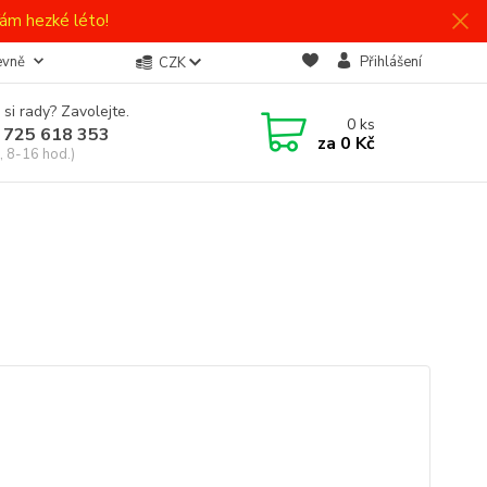
ám hezké léto!
evně
Přihlášení
CZK
 si rady? Zavolejte.
0
ks
 725 618 353
za
0 Kč
, 8-16 hod.)