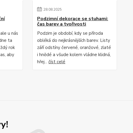
28
.
08
.
2025
ní
Podzimní dekorace se stuhami:
čas barev a tvořivosti
 ale u nás
Podzim je období, kdy se příroda
ádne ta
obléká do nejkrásnějších barev. Listy
aždý rok
září odstíny červené, oranžové, zlaté
as, aby
i hnědé a všude kolem vládne klidná,
hřej...
číst celé
y!