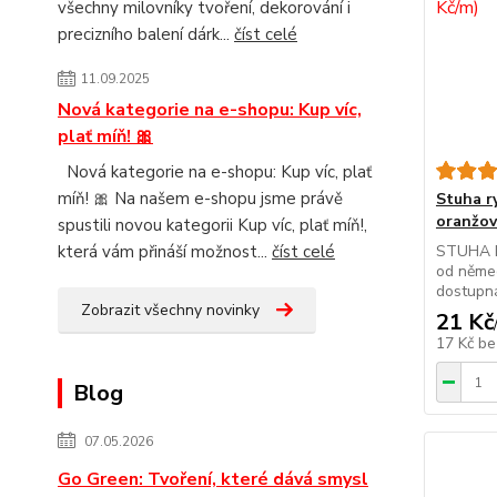
všechny milovníky tvoření, dekorování i
precizního balení dárk...
číst celé
11.09.2025
Nová kategorie na e-shopu: Kup víc,
plať míň! 🎀
Nová kategorie na e-shopu: Kup víc, plať
míň! 🎀 Na našem e-shopu jsme právě
Stuha 
oranžov
spustili novou kategorii Kup víc, plať míň!,
která vám přináší možnost...
číst celé
STUHA R
od něme
dostupná
Zobrazit všechny novinky
21 Kč
17 Kč
be
Blog
07.05.2026
Go Green: Tvoření, které dává smysl