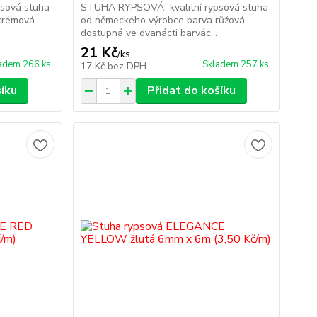
sová stuha
STUHA RYPSOVÁ kvalitní rypsová stuha
krémová
od německého výrobce barva růžová
dostupná ve dvanácti barvác...
21 Kč
/
ks
adem 266 ks
Skladem 257 ks
17 Kč
bez DPH
šíku
Přidat do košíku