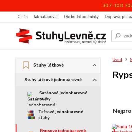
30.7.-10.8. 2
O nás
Jak nakupovat
Obchodní podmínky
Doprava, platba
Úvod
S
Stuhy látkové
Ryps
Stuhy látkové jednobarevné
Saténové jednobarevné
stuhy
Nejpro
Taftové jednobarevné
stuhy
1.
Rypsové jednobarevné