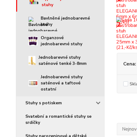
stuhy
Bavlněné jednobarevné
2.
stuhy
Organzové
jednobarevné stuhy
Jednobarevné stuhy
saténové tenké 3-8mm
Cena:
Jednobarevné stuhy
saténové a taftové
Skl
ostatní
Stuhy s potiskem
Svatební a romantické stuhy se
srdíčky
Nejnově
Stuhy narozeninové a dětské