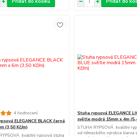
Přidat do košíku
Přidat do ko
4 hodnocení
Stuha rypsová ELEGANCE L
světle modrá 15mm x 4m (5,-
ypsová ELEGANCE BLACK černá
m (3,50 Kč/m)
STUHA RYPSOVÁ kvalitní ryp
od německého výrobce barva s
YPSOVÁ kvalitní rypsová stuha