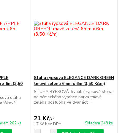
PPLE
Stuha rypsová ELEGANCE DARK GREEN
 x 6m (3,50
tmavě zelená 6mm x 6m (3,50 Kč/m)
STUHA RYPSOVÁ kvalitní rypsová stuha
od německého výrobce barva tmavě
sová stuha
zelená dostupná ve dvanácti ...
hráškově
21 Kč
/
ks
adem 262 ks
Skladem 248 ks
17 Kč
bez DPH