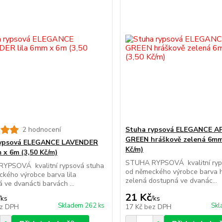
2 hodnocení
Stuha rypsová ELEGANCE A
GREEN hráškově zelená 6mm
rypsová ELEGANCE LAVENDER
Kč/m)
 x 6m (3,50 Kč/m)
STUHA RYPSOVÁ kvalitní ryp
YPSOVÁ kvalitní rypsová stuha
od německého výrobce barva 
kého výrobce barva lila
zelená dostupná ve dvanác...
 ve dvanácti barvách ...
21 Kč
/
ks
/
ks
Skladem 262 ks
Skl
z DPH
17 Kč
bez DPH