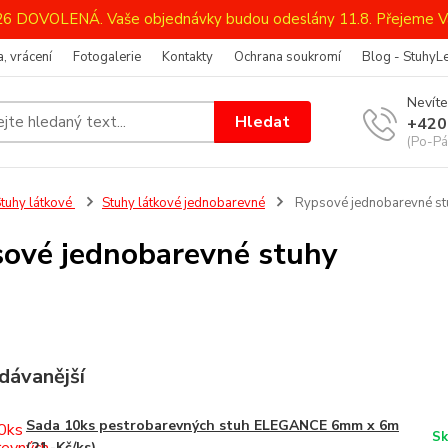
026 DOVOLENÁ. Vaše objednávky budou odeslány 11.8. Přejeme V
, vrácení
Fotogalerie
Kontakty
Ochrana soukromí
Blog - StuhyL
Nevíte
Hledat
+420
(Po-Pá
tuhy látkové
Stuhy látkové jednobarevné
Rypsové jednobarevné st
ové jednobarevné stuhy
dávanější
Sada 10ks pestrobarevných stuh ELEGANCE 6mm x 6m
Sk
(21,-Kč/ks)