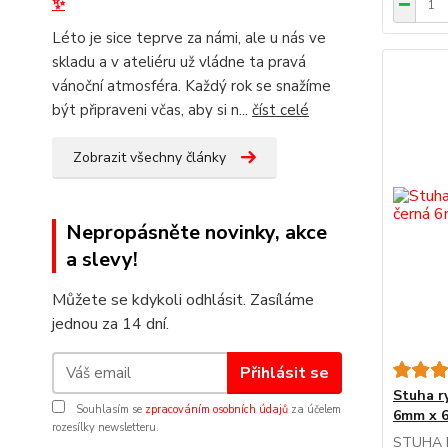
✨
Léto je sice teprve za námi, ale u nás ve
skladu a v ateliéru už vládne ta pravá
vánoční atmosféra. Každý rok se snažíme
být připraveni včas, aby si n...
číst celé
Zobrazit všechny články
Nepropásněte novinky, akce
a slevy!
Můžete se kdykoli odhlásit. Zasíláme
jednou za 14 dní.
Přihlásit se
Stuha r
Souhlasím se
zpracováním osobních údajů
za účelem
6mm x 6
rozesílky newsletteru.
STUHA R