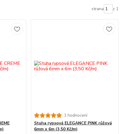
strana
z 1
1 hodnocení
REME
Stuha rypsová ELEGANCE PINK růžová
m)
6mm x 6m (3,50 Kč/m)