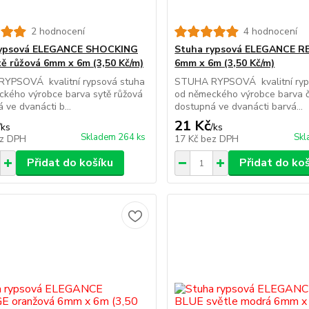
2 hodnocení
4 hodnocení
rypsová ELEGANCE SHOCKING
Stuha rypsová ELEGANCE R
tě růžová 6mm x 6m (3,50 Kč/m)
6mm x 6m (3,50 Kč/m)
YPSOVÁ kvalitní rypsová stuha
STUHA RYPSOVÁ kvalitní ryp
ckého výrobce barva sytě růžová
od německého výrobce barva 
 ve dvanácti b...
dostupná ve dvanácti barvá...
21 Kč
/
ks
/
ks
Skladem 264 ks
Skl
z DPH
17 Kč
bez DPH
Přidat do košíku
Přidat do ko