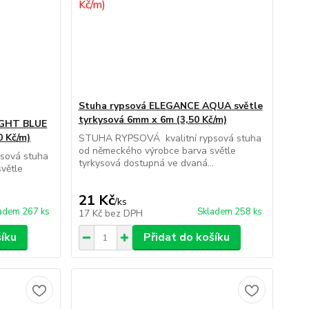
Stuha rypsová ELEGANCE AQUA světle
tyrkysová 6mm x 6m (3,50 Kč/m)
IGHT BLUE
0 Kč/m)
STUHA RYPSOVÁ kvalitní rypsová stuha
od německého výrobce barva světle
sová stuha
tyrkysová dostupná ve dvaná...
větle
21 Kč
/
ks
adem 267 ks
Skladem 258 ks
17 Kč
bez DPH
šíku
Přidat do košíku