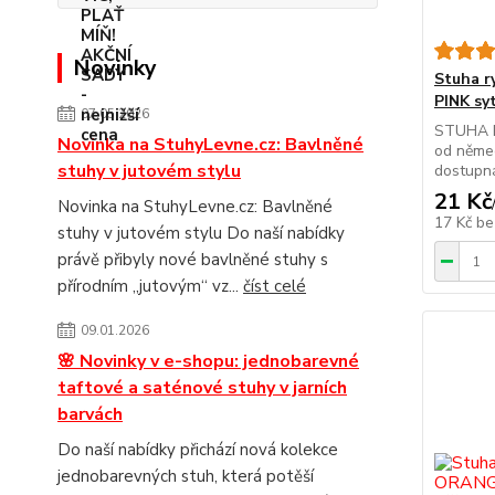
Novinky
Stuha 
PINK sy
07.05.2026
STUHA R
Novinka na StuhyLevne.cz: Bavlněné
od něme
stuhy v jutovém stylu
dostupná
21 Kč
Novinka na StuhyLevne.cz: Bavlněné
17 Kč
be
stuhy v jutovém stylu Do naší nabídky
právě přibyly nové bavlněné stuhy s
přírodním „jutovým“ vz...
číst celé
09.01.2026
🌸 Novinky v e-shopu: jednobarevné
taftové a saténové stuhy v jarních
barvách
Do naší nabídky přichází nová kolekce
jednobarevných stuh, která potěší