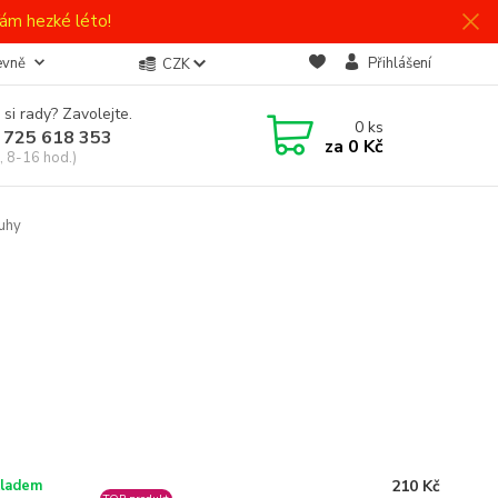
ám hezké léto!
evně
Přihlášení
CZK
 si rady? Zavolejte.
0
ks
 725 618 353
za
0 Kč
, 8-16 hod.)
uhy
210 Kč
ladem