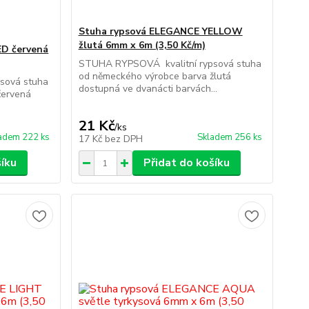
Stuha rypsová ELEGANCE YELLOW
žlutá 6mm x 6m (3,50 Kč/m)
ED červená
STUHA RYPSOVÁ kvalitní rypsová stuha
od německého výrobce barva žlutá
sová stuha
dostupná ve dvanácti barvách...
červená
21 Kč
/
ks
adem 222 ks
Skladem 256 ks
17 Kč
bez DPH
šíku
Přidat do košíku