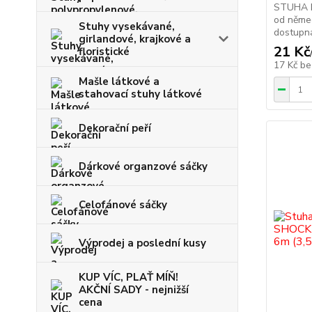
STUHA R
od němec
Stuhy vysekávané,
dostupná
girlandové, krajkové a
21 Kč
floristické
17 Kč
be
Mašle látkové a
stahovací stuhy látkové
Dekorační peří
Dárkové organzové sáčky
Celofánové sáčky
Výprodej a poslední kusy
KUP VÍC, PLAŤ MÍŇ!
AKČNÍ SADY - nejnižší
cena