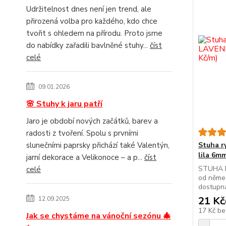
Udržitelnost dnes není jen trend, ale
přirozená volba pro každého, kdo chce
tvořit s ohledem na přírodu. Proto jsme
do nabídky zařadili bavlněné stuhy...
číst
celé
09.01.2026
🌸 Stuhy k jaru patří
Jaro je období nových začátků, barev a
radosti z tvoření. Spolu s prvními
slunečními paprsky přichází také Valentýn,
Stuha 
lila 6mm
jarní dekorace a Velikonoce – a p...
číst
STUHA R
celé
od němec
dostupná
21 Kč
12.09.2025
17 Kč
be
Jak se chystáme na vánoční sezónu 🎄