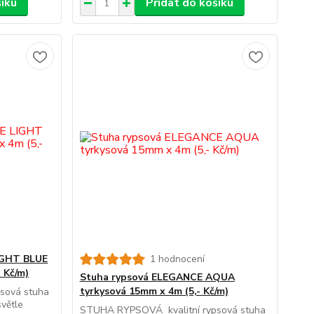
šíku
Přidat do košíku
IGHT BLUE
1 hodnocení
 Kč/m)
Stuha rypsová ELEGANCE AQUA
tyrkysová 15mm x 4m (5,- Kč/m)
sová stuha
větle
STUHA RYPSOVÁ kvalitní rypsová stuha