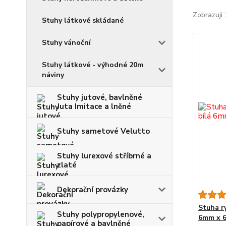
Zobrazuji 
Stuhy látkové skládané
Stuhy vánoční
Stuhy látkové - výhodné 20m
náviny
Stuhy jutové, bavlněné
Juta Imitace a lněné
Stuhy sametové Velutto
Stuhy lurexové stříbrné a
zlaté
Dekorační provázky
Stuha r
Stuhy polypropylenové,
6mm x 6
papírové a bavlněné