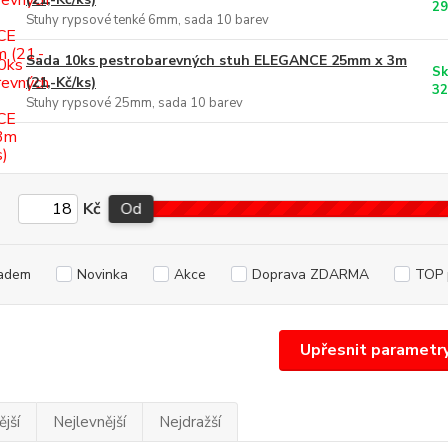
29
Stuhy rypsové tenké 6mm, sada 10 barev
Sada 10ks pestrobarevných stuh ELEGANCE 25mm x 3m
Sk
(21,-Kč/ks)
32
Stuhy rypsové 25mm, sada 10 barev
Kč
Od
adem
Novinka
Akce
Doprava ZDARMA
TOP 
Upřesnit parametr
jší
Nejlevnější
Nejdražší