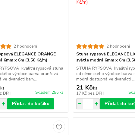
2 hodnocení
2 hodnocení
rypsová ELEGANCE ORANGE
Stuha rypsová ELEGANCE L
á 6mm x 6m (3,50 Kč/m)
světle modrá 6mm x 6m (3,5
YPSOVÁ kvalitní rypsová stuha
STUHA RYPSOVÁ kvalitní ryp
ckého výrobce barva oranžová
od německého výrobce barva s
 ve dvanácti barv...
modrá dostupná ve dvanácti ...
21 Kč
/
ks
/
ks
Skladem 256 ks
Skl
z DPH
17 Kč
bez DPH
Přidat do košíku
Přidat do ko