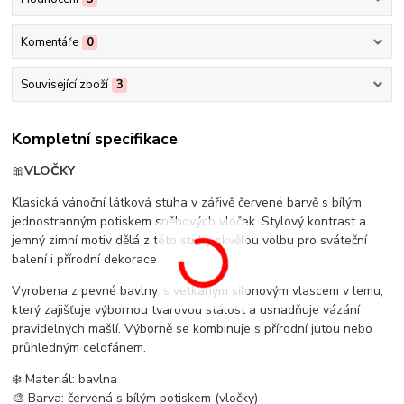
Komentáře
0
Související zboží
3
Kompletní specifikace
🎀
VLOČKY
Klasická vánoční látková stuha v zářivě červené barvě s bílým
jednostranným potiskem sněhových vloček. Stylový kontrast a
jemný zimní motiv dělá z této stuhy skvělou volbu pro sváteční
balení i přírodní dekorace.
Vyrobena z pevné bavlny, s vetkaným silonovým vlascem v lemu,
který zajišťuje výbornou tvarovou stálost a usnadňuje vázání
pravidelných mašlí. Výborně se kombinuje s přírodní jutou nebo
průhledným celofánem.
❄️ Materiál: bavlna
🎨 Barva: červená s bílým potiskem (vločky)