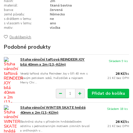
návin:
2m
materiál:
tkaná bavlna
barva:
červená
země původu:
Německo
s drátkem v lemu:
ne
s vlascem v lemu:
ano
motiv:
vločka
Do oblíbených
Podobné produkty
Stuha vánoční taftová REINDEER JOY
Skladem 9 ks
bílá 40mm x 2m (13,-Kč/m)
Veselá taftová stuha Reindeer Joy v šíři 40 mm s
26 Kč
/
ks
hravým potiskem sobů, hvězdiček a nápisem
21 Kč
bez DPH
Merry Chr...
Přidat do košíku
Stuha vánoční WINTER SKATE hnědá
Skladem 18 ks
40mm x 2m (13,-Kč/m)
Bavlněná stuha v přírodním hnědobéžovém
26 Kč
/
ks
odstínu s jednostranným motivem zimních bruslí
21 Kč
bez DPH
a sněhových v...