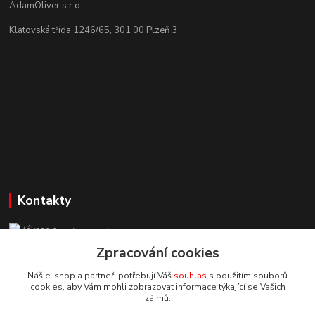
AdamOliver s.r.o.
Klatovská třída 1246/65, 301 00 Plzeň 3
Kontakty
Zákaznická podpora StuhyLevně.cz
+420 725 618 353
Zpracování cookies
(Po-Pá, 8-16 hod.)
Náš e-shop a partneři potřebují Váš
souhlas
s použitím souborů
cookies, aby Vám mohli zobrazovat informace týkající se Vašich
adamoliver@seznam.cz
zájmů.