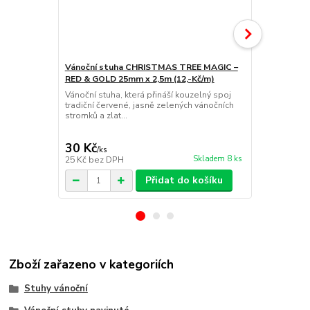
Vánoční stuha CHRISTMAS TREE MAGIC –
RED & GOLD 25mm x 2,5m (12,-Kč/m)
Vánoční stu
Vánoční stuha, která přináší kouzelný spoj
25mm x 2m (
tradiční červené, jasně zelených vánočních
RED STARS V
stromků a zlat...
potiskem če
glitrovým po
30 Kč
24 Kč
/
ks
/
ks
Skladem 8 ks
25 Kč
bez DPH
20 Kč
bez D
Přidat do košíku
Zboží zařazeno v kategoriích
Stuhy vánoční