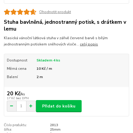
Ohodnotit produkt
Stuha bavlněná, jednostranný potisk, s drátkem v
lemu
Klasická vánoční látková stuha v zářivě červené barvě s bílým
jednostranným potiskem sněhových vloče...
celý popis
Dostupnost
Skladem 4 ks
Měrná cena
10 Kč / m
Balení
2 m
20 Kč
/
ks
17 Kč
bez DPH
Přidat do košíku
Číslo produktu:
2813
šířka:
25mm