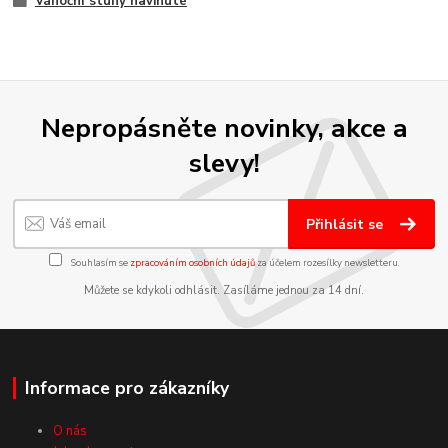
Vánoční stuhy navinuté
Nepropásněte novinky, akce a
slevy!
Přihlásit se
Souhlasím se
zpracováním osobních údajů
za účelem rozesílky newsletteru.
Můžete se kdykoli odhlásit. Zasíláme jednou za 14 dní.
Informace pro zákazníky
O nás