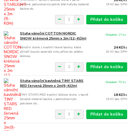
/
ks
červené, jednostranný potisk bílé hvězdy materiál
15 Kč
bez DPH
bavlna ob...
Přidat do košíku
Stuha vánoční COTTON NORDIC
Skladem 17 ks
SNOW krémová 25mm x 2m (12,-Kč/m)
Vánoční stuha z kvalitní tkané bavlny, která
24 Kč
/
ks
přináší kouzlo severské zimy přímo do vašeho
20 Kč
bez DPH
domova.
Přidat do košíku
Stuha vánoční bavlněná TINY STARS
Skladem 73 ks
RED červená 25mm x 2m(9,-Kč/m)
TINY STARS RED kvalitní látková stuha, v barvě
18 Kč
/
ks
červené materiál bavlna s jednostranným
15 Kč
bez DPH
potiskem bíl...
Přidat do košíku