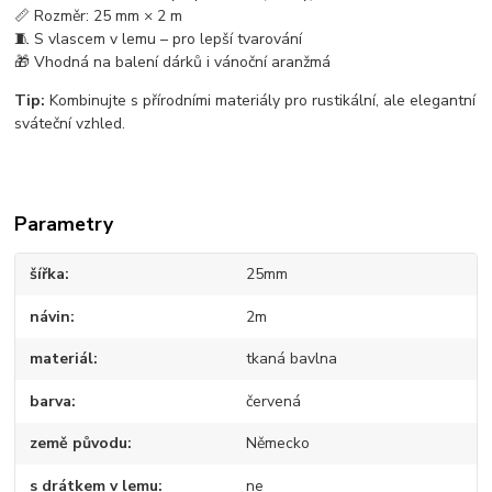
📏 Rozměr: 25 mm × 2 m
🧵 S vlascem v lemu – pro lepší tvarování
🎁 Vhodná na balení dárků i vánoční aranžmá
Tip:
Kombinujte s přírodními materiály pro rustikální, ale elegantní
sváteční vzhled.
Parametry
šířka
25mm
návin
2m
materiál
tkaná bavlna
barva
červená
země původu
Německo
s drátkem v lemu
ne