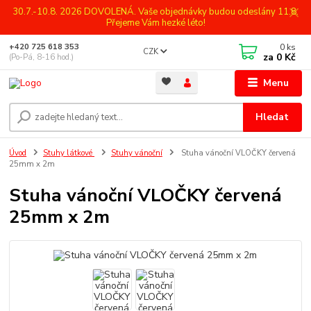
30.7.-10.8. 2026 DOVOLENÁ. Vaše objednávky budou odeslány 11.8.
Přejeme Vám hezké léto!
0
ks
+420 725 618 353
CZK
za
0 Kč
(Po-Pá, 8-16 hod.)
Menu
Hledat
Úvod
Stuhy látkové
Stuhy vánoční
Stuha vánoční VLOČKY červená
25mm x 2m
Stuha vánoční VLOČKY červená
25mm x 2m