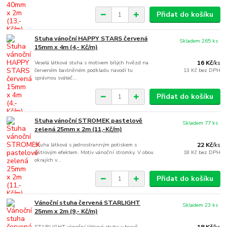
Přidat do košíku
Stuha vánoční HAPPY STARS červená
Skladem 265 ks
15mm x 4m (4,- Kč/m)
Veselá látková stuha s motivem bílých hvězd na
16 Kč
/
ks
červeném bavlněném podkladu navodí tu
13 Kč
bez DPH
správnou sváteč...
Přidat do košíku
Stuha vánoční STROMEK pastelově
Skladem 77 ks
zelená 25mm x 2m (11,-Kč/m)
Stuha látková s jednostranným potiskem s
22 Kč
/
ks
glitrovým efektem. Motiv vánoční stromky. V obou
18 Kč
bez DPH
okrajích v...
Přidat do košíku
Vánoční stuha červená STARLIGHT
Skladem 23 ks
25mm x 2m (9,- Kč/m)
STARLIGHT vánoční látková stuha v barvě
18 Kč