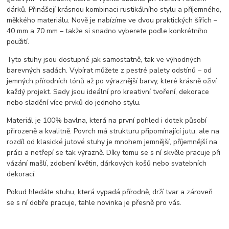
dárků. Přinášejí krásnou kombinaci rustikálního stylu a příjemného,
měkkého materiálu. Nově je nabízíme ve dvou praktických šířích –
40 mm a 70 mm – takže si snadno vyberete podle konkrétního
použití.
Tyto stuhy jsou dostupné jak samostatně, tak ve výhodných
barevných sadách. Vybírat můžete z pestré palety odstínů – od
jemných přírodních tónů až po výraznější barvy, které krásně oživí
každý projekt. Sady jsou ideální pro kreativní tvoření, dekorace
nebo sladění více prvků do jednoho stylu.
Materiál je 100% bavlna, která na první pohled i dotek působí
přirozeně a kvalitně. Povrch má strukturu připomínající jutu, ale na
rozdíl od klasické jutové stuhy je mnohem jemnější, příjemnější na
práci a netřepí se tak výrazně. Díky tomu se s ní skvěle pracuje při
vázání mašlí, zdobení květin, dárkových košů nebo svatebních
dekorací.
Pokud hledáte stuhu, která vypadá přírodně, drží tvar a zároveň
se s ní dobře pracuje, tahle novinka je přesně pro vás.