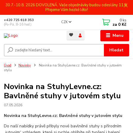
30.7.-10.8. 2026 DOVOLENÁ. Vaše objednávky budou odeslány 11.8.
Přejeme Vám hezké léto!
0
ks
+420 725 618 353
CZK
za
0 Kč
(Po-Pá, 8-16 hod.)
Menu
Hledat
Úvod
Novinky
Novinka na StuhyLevne.cz: Bavlněné stuhy v jutovém
stylu
Novinka na StuhyLevne.cz:
Bavlněné stuhy v jutovém stylu
07.05.2026
Novinka na StuhyLevne.cz: Bavlněné stuhy v jutovém stylu
Do naší nabídky právě přibyly nové bavlněné stuhy s přírodním
„jutovým“ vzhledem, které si rychle oblíbíte při tvoření i balení