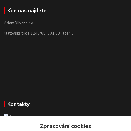
Kde nás najdete
AdamOliver s.r.o.
Klatovská třída 1246/65, 301 00 Plzeň 3
Kontakty
Zákaznická podpora StuhyLevně.cz
+420 725 618 353
Zpracování cookies
(Po-Pá, 8-16 hod.)