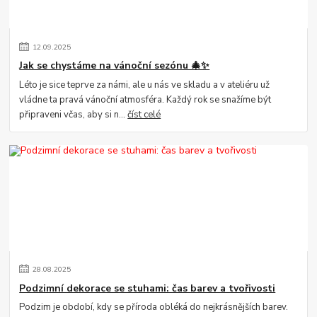
12
.
09
.
2025
Jak se chystáme na vánoční sezónu 🎄✨
Léto je sice teprve za námi, ale u nás ve skladu a v ateliéru už
vládne ta pravá vánoční atmosféra. Každý rok se snažíme být
připraveni včas, aby si n...
číst celé
28
.
08
.
2025
Podzimní dekorace se stuhami: čas barev a tvořivosti
Podzim je období, kdy se příroda obléká do nejkrásnějších barev.