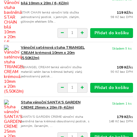
bílá 10mm x 20m ( 6,-Kč/m)
STAR CHAIN tenká vánoční bílá stužka
119 Kč
/
ks
jednostranný postisk, s jemným, zlatým,
98 Kč
bez DPH
glitrovým efektem šíře...
Přidat do košíku
Vánoční saténová stuha TRIANGEL
Skladem 9 ks
CREAM krémová 10mm x 20m
(5,50Kč/m)
TRIANGEL CREAM tenká vánoční stužka
109 Kč
/
ks
materiál satén barva krémová bohatý, zlatý,
90 Kč
bez DPH
jednostranný potisk...
Přidat do košíku
Stuha vánoční SANTA'S GARDEN
Skladem 1 ks
CREME 25mm x 20m (9,-Kč/m)
SANTA'S GARDEN CREME vánoční stuha
179 Kč
/
ks
bavlněná barva krémová oboustranný postisk, s
148 Kč
bez DPH
jemným, červeným, ...