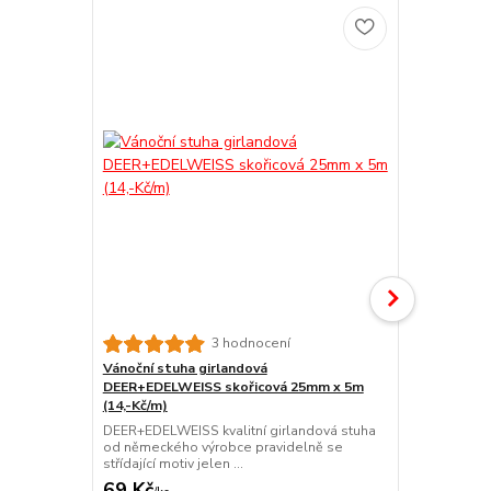
Novinka
Vánoční stu
3 hodnocení
DEER+EDELW
Vánoční stuha girlandová
(14,-Kč/m)
DEER+EDELWEISS skořicová 25mm x 5m
DEER+EDELWE
(14,-Kč/m)
od německéh
DEER+EDELWEISS kvalitní girlandová stuha
střídající moti
od německého výrobce pravidelně se
střídající motiv jelen ...
69 Kč
69 Kč