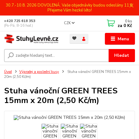
30.7.-10.8. 2026 DOVOLENÁ. Vaše objednávky budou odeslány 11.8.
Přejeme Vám hezké léto!
0
ks
+420 725 618 353
CZK
za
0 Kč
(Po-Pá, 8-16 hod.)
Menu
Hledat
Úvod
Výprodej a poslední kusy
Stuha vánoční GREEN TREES 15mm x
20m (2,50 Kč/m)
Stuha vánoční GREEN TREES
15mm x 20m (2,50 Kč/m)