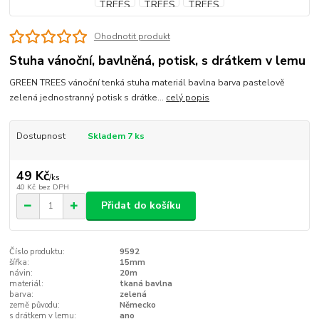
Ohodnotit produkt
Stuha vánoční, bavlněná, potisk, s drátkem v lemu
GREEN TREES vánoční tenká stuha materiál bavlna barva pastelově
zelená jednostranný potisk s drátke...
celý popis
Dostupnost
Skladem 7 ks
49 Kč
/
ks
40 Kč
bez DPH
Přidat do košíku
Číslo produktu:
9592
šířka:
15mm
návin:
20m
materiál:
tkaná bavlna
barva:
zelená
země původu:
Německo
s drátkem v lemu:
ano