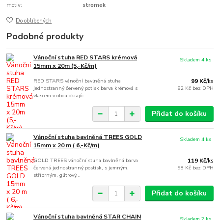
motiv:
stromek
Do oblíbených
Podobné produkty
Vánoční stuha RED STARS krémová
Skladem 4 ks
15mm x 20m (5,-Kč/m)
RED STARS vánoční bavlněná stuha
99 Kč
/
ks
jednostranný červený potisk barva krémová s
82 Kč
bez DPH
vlascem v obou okrajíc...
Přidat do košíku
Vánoční stuha bavlněná TREES GOLD
Skladem 4 ks
15mm x 20 m ( 6,-Kč/m)
GOLD TREES vánoční stuha bavlněná barva
119 Kč
/
ks
červená jednostranný postisk, s jemným,
98 Kč
bez DPH
stříbrným, glitrový...
Přidat do košíku
Vánoční stuha bavlněná STAR CHAIN
Skladem 2 ks