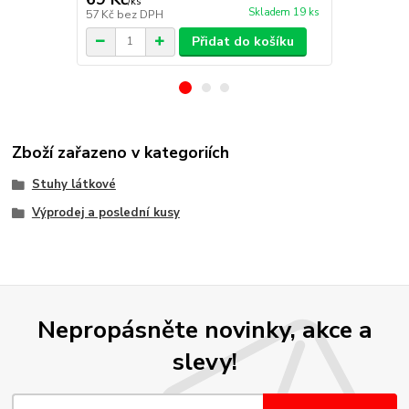
/
ks
/
ks
Skladem 19 ks
57 Kč
bez DPH
57 Kč
bez D
Přidat do košíku
Zboží zařazeno v kategoriích
Stuhy látkové
Výprodej a poslední kusy
Nepropásněte novinky, akce a
slevy!