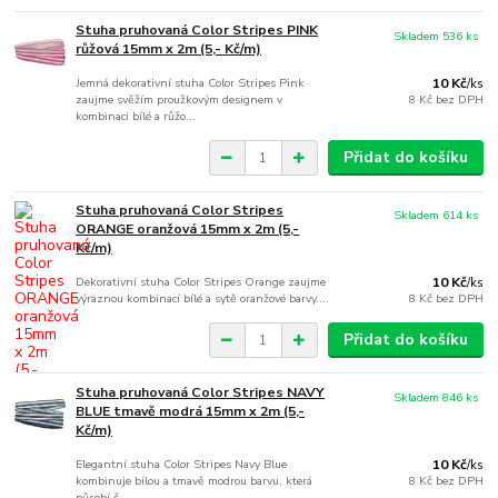
Stuha pruhovaná Color Stripes PINK
Skladem 536 ks
růžová 15mm x 2m (5,- Kč/m)
Jemná dekorativní stuha Color Stripes Pink
10 Kč
/
ks
zaujme svěžím proužkovým designem v
8 Kč
bez DPH
kombinaci bílé a růžo...
Přidat do košíku
Stuha pruhovaná Color Stripes
Skladem 614 ks
ORANGE oranžová 15mm x 2m (5,-
Kč/m)
Dekorativní stuha Color Stripes Orange zaujme
10 Kč
/
ks
výraznou kombinací bílé a sytě oranžové barvy....
8 Kč
bez DPH
Přidat do košíku
Stuha pruhovaná Color Stripes NAVY
Skladem 846 ks
BLUE tmavě modrá 15mm x 2m (5,-
Kč/m)
Elegantní stuha Color Stripes Navy Blue
10 Kč
/
ks
kombinuje bílou a tmavě modrou barvu, která
8 Kč
bez DPH
působí č...