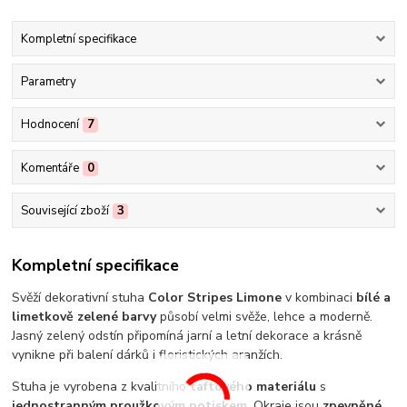
Kompletní specifikace
Parametry
Hodnocení
7
Komentáře
0
Související zboží
3
Kompletní specifikace
Svěží dekorativní stuha
Color Stripes Limone
v kombinaci
bílé a
limetkově zelené barvy
působí velmi svěže, lehce a moderně.
Jasný zelený odstín připomíná jarní a letní dekorace a krásně
vynikne při balení dárků i floristických aranžích.
Stuha je vyrobena z kvalitního
taftového materiálu
s
jednostranným proužkovým potiskem
. Okraje jsou
zpevněné