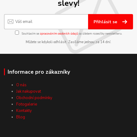
slevy!
Přihlásit se
Souhlasím se
zpracováním osobních údajů
za účelem rozesílky newsletteru.
Můžete se kdykoli odhlásit. Zasíláme jednou za 14 dní.
Informace pro zákazníky
O nás
Jak nakupovat
Obchodní podmínky
Fotogalerie
Kontakty
Blog