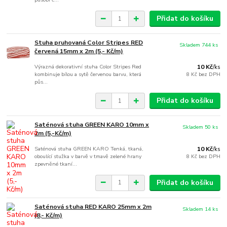
Přidat do košíku
Stuha pruhovaná Color Stripes RED
Skladem 744 ks
červená 15mm x 2m (5,- Kč/m)
Výrazná dekorativní stuha Color Stripes Red
10 Kč
/
ks
kombinuje bílou a sytě červenou barvu, která
8 Kč
bez DPH
půs...
Přidat do košíku
Saténová stuha GREEN KARO 10mm x
Skladem 50 ks
2m (5,-Kč/m)
Saténová stuha GREEN KARO Tenká, tkaná,
10 Kč
/
ks
oboulící stužka v barvě v tmavě zelené hrany
8 Kč
bez DPH
zpevněné tkaní...
Přidat do košíku
Saténová stuha RED KARO 25mm x 2m
Skladem 14 ks
(8,- Kč/m)