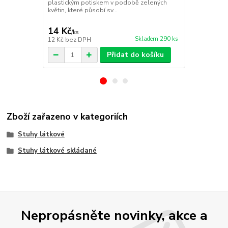
plastickým potiskem v podobě zelených
Stuha tkaná
květin, které působí sv...
modrá – 25 
pastelově mo
14 Kč
14 Kč
/
ks
/
ks
Skladem 290 ks
12 Kč
bez DPH
12 Kč
bez D
Přidat do košíku
Zboží zařazeno v kategoriích
Stuhy látkové
Stuhy látkové skládané
Nepropásněte novinky, akce a