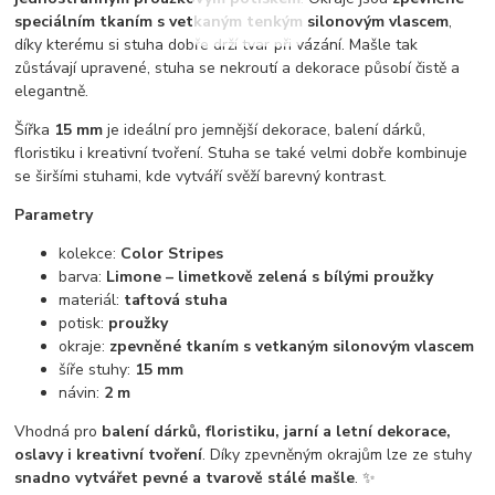
speciálním tkaním s vetkaným tenkým silonovým vlascem
,
díky kterému si stuha dobře drží tvar při vázání. Mašle tak
zůstávají upravené, stuha se nekroutí a dekorace působí čistě a
elegantně.
Šířka
15 mm
je ideální pro jemnější dekorace, balení dárků,
floristiku i kreativní tvoření. Stuha se také velmi dobře kombinuje
se širšími stuhami, kde vytváří svěží barevný kontrast.
Parametry
kolekce:
Color Stripes
barva:
Limone – limetkově zelená s bílými proužky
materiál:
taftová stuha
potisk:
proužky
okraje:
zpevněné tkaním s vetkaným silonovým vlascem
šíře stuhy:
15 mm
návin:
2 m
Vhodná pro
balení dárků, floristiku, jarní a letní dekorace,
oslavy i kreativní tvoření
. Díky zpevněným okrajům lze ze stuhy
snadno vytvářet pevné a tvarově stálé mašle
. ✨