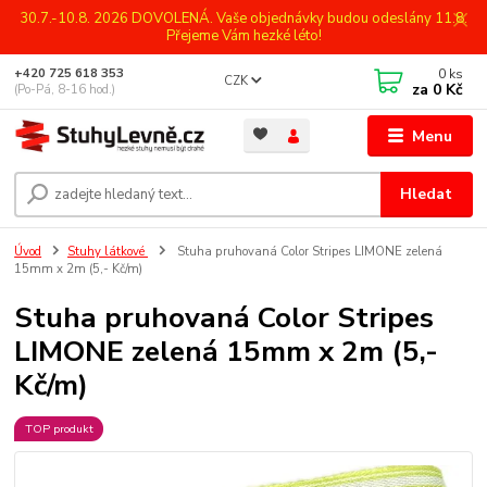
30.7.-10.8. 2026 DOVOLENÁ. Vaše objednávky budou odeslány 11.8.
Přejeme Vám hezké léto!
0
ks
+420 725 618 353
CZK
za
0 Kč
(Po-Pá, 8-16 hod.)
Menu
Hledat
Úvod
Stuhy látkové
Stuha pruhovaná Color Stripes LIMONE zelená
15mm x 2m (5,- Kč/m)
Stuha pruhovaná Color Stripes
LIMONE zelená 15mm x 2m (5,-
Kč/m)
TOP produkt