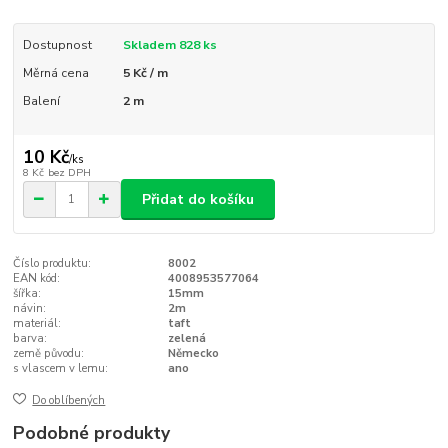
Dostupnost
Skladem 828 ks
Měrná cena
5 Kč / m
Balení
2 m
10 Kč
/
ks
8 Kč
bez DPH
Přidat do košíku
Číslo produktu:
8002
EAN kód:
4008953577064
šířka:
15mm
návin:
2m
materiál:
taft
barva:
zelená
země původu:
Německo
s vlascem v lemu:
ano
Do oblíbených
Podobné produkty