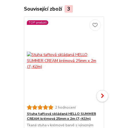
Související zboží
3
TOP produkt
TOP produkt
2 hodnocení
Stuha taftová skládaná HELLO SUMMER
Stuha taft
CREAM krémová 25mm x 2m (7,-Kč/m)
BLUE pastel
Kč/m)
Tkaná stuha v krémové barvě s výrazným