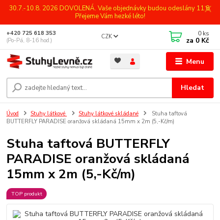
30.7.-10.8. 2026 DOVOLENÁ. Vaše objednávky budou odeslány 11.8.
Přejeme Vám hezké léto!
0
ks
+420 725 618 353
CZK
za
0 Kč
(Po-Pá, 8-16 hod.)
Menu
Hledat
Úvod
Stuhy látkové
Stuhy látkové skládané
Stuha taftová
BUTTERFLY PARADISE oranžová skládaná 15mm x 2m (5,-Kč/m)
Stuha taftová BUTTERFLY
PARADISE oranžová skládaná
15mm x 2m (5,-Kč/m)
TOP produkt