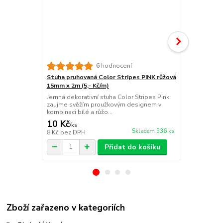
6 hodnocení
Stuha pruhovaná Color Stripes PINK růžová
Stuha pruho
15mm x 2m (5,- Kč/m)
zelená 15mm
Jemná dekorativní stuha Color Stripes Pink
Svěží dekora
zaujme svěžím proužkovým designem v
v kombinaci 
kombinaci bílé a růžo...
působí ve...
10 Kč
10 Kč
/
ks
/
ks
Skladem 536 ks
8 Kč
bez DPH
8 Kč
bez DP
Přidat do košíku
Zboží zařazeno v kategoriích