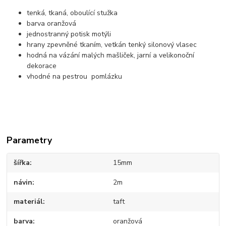
tenká, tkaná, oboulící stužka
barva oranžová
jednostranný potisk motýli
hrany zpevněné tkaním, vetkán tenký silonový vlasec
hodná na vázání malých mašliček, jarní a velikonoční
dekorace
vhodné na pestrou pomlázku
Parametry
šířka
15mm
návin
2m
materiál
taft
barva
oranžová