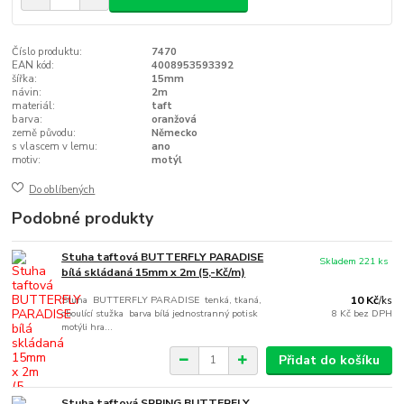
Číslo produktu:
7470
EAN kód:
4008953593392
šířka:
15mm
návin:
2m
materiál:
taft
barva:
oranžová
země původu:
Německo
s vlascem v lemu:
ano
motiv:
motýl
Do oblíbených
Podobné produkty
Stuha taftová BUTTERFLY PARADISE
Skladem 221 ks
bílá skládaná 15mm x 2m (5,-Kč/m)
Stuha BUTTERFLY PARADISE tenká, tkaná,
10 Kč
/
ks
oboulící stužka barva bílá jednostranný potisk
8 Kč
bez DPH
motýli hra...
Přidat do košíku
Stuha taftová SPRING BUTTERFLY