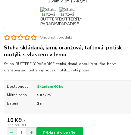
Ohodnotit produkt
Stuha skládaná, jarní, oranžová, taftová, potisk
motýli, s vlascem v lemu
Stuha BUTTERFLY PARADISE tenká, tkaná, oboulící stužka barva
oranžová jednostranný potisk motýli...
celý popis
Dostupnost
Skladem 60 ks
Měrná cena
5 Kč / m
Balení
2 m
10 Kč
/
ks
8 Kč
bez DPH
Přidat do košíku