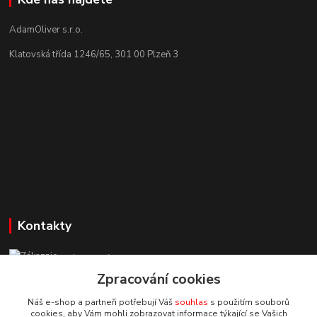
AdamOliver s.r.o.
Klatovská třída 1246/65, 301 00 Plzeň 3
Kontakty
Zákaznická podpora StuhyLevně.cz
+420 725 618 353
Zpracování cookies
(Po-Pá, 8-16 hod.)
Náš e-shop a partneři potřebují Váš
souhlas
s použitím souborů
cookies, aby Vám mohli zobrazovat informace týkající se Vašich