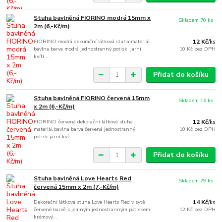
Stuha bavlněná FIORINO modrá 15mm x
Skladem 70 ks
2m (6,-Kč/m)
FIORINO modrá dekorační látková stuha materiál
12 Kč
/
ks
bavlna barva modrá jednostranný potisk jarní
10 Kč
bez DPH
kvítí ...
Přidat do košíku
Stuha bavlněná FIORINO červená 15mm
Skladem 16 ks
x 2m (6,-Kč/m)
FIORINO červená dekorační látková stuha
12 Kč
/
ks
materiál bavlna barva červená jednostranný
10 Kč
bez DPH
potisk jarní kví...
Přidat do košíku
Stuha bavlněná Love Hearts Red
Skladem 79 ks
červená 15mm x 2m (7,-Kč/m)
Dekorační látková stuha Love Hearts Red v sytě
14 Kč
/
ks
červené barvě s jemným jednostranným potiskem
12 Kč
bez DPH
krémový...