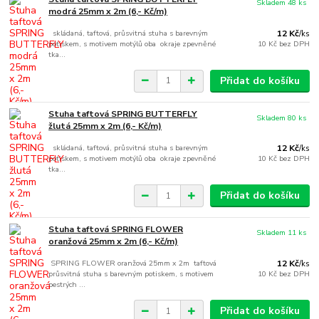
Skladem 48 ks
modrá 25mm x 2m (6,- Kč/m)
skládaná, taftová, průsvitná stuha s barevným
12 Kč
/
ks
potiskem, s motivem motýlů oba okraje zpevněné
10 Kč
bez DPH
tka...
Přidat do košíku
Stuha taftová SPRING BUTTERFLY
Skladem 80 ks
žlutá 25mm x 2m (6,- Kč/m)
skládaná, taftová, průsvitná stuha s barevným
12 Kč
/
ks
potiskem, s motivem motýlů oba okraje zpevněné
10 Kč
bez DPH
tka...
Přidat do košíku
Stuha taftová SPRING FLOWER
Skladem 11 ks
oranžová 25mm x 2m (6,- Kč/m)
SPRING FLOWER oranžová 25mm x 2m taftová
12 Kč
/
ks
průsvitná stuha s barevným potiskem, s motivem
10 Kč
bez DPH
pestrých ...
Přidat do košíku