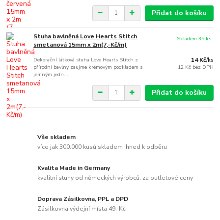
Přidat do košíku
Stuha bavlněná Love Hearts Stitch
Skladem 35 ks
smetanová 15mm x 2m(7,-Kč/m)
Dekorační látková stuha Love Hearts Stitch z
14 Kč
/
ks
přírodní bavlny zaujme krémovým podkladem s
12 Kč
bez DPH
jemným jedn...
Přidat do košíku
Vše skladem
více jak 300.000 kusů skladem ihned k odběru
Kvalita Made in Germany
kvalitní stuhy od německých výrobců, za outletové ceny
Doprava Zásilkovna, PPL a DPD
Zásilkovna výdejní místa 49,-Kč