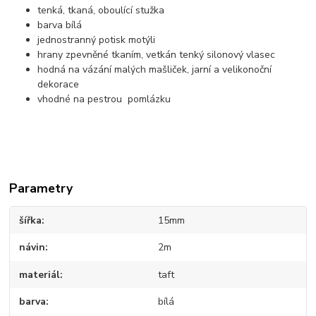
tenká, tkaná, oboulící stužka
barva bílá
jednostranný potisk motýli
hrany zpevněné tkaním, vetkán tenký silonový vlasec
hodná na vázání malých mašliček, jarní a velikonoční
dekorace
vhodné na pestrou pomlázku
Parametry
šířka
15mm
návin
2m
materiál
taft
barva
bílá