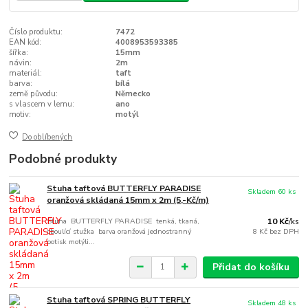
Číslo produktu:
7472
EAN kód:
4008953593385
šířka:
15mm
návin:
2m
materiál:
taft
barva:
bílá
země původu:
Německo
s vlascem v lemu:
ano
motiv:
motýl
Do oblíbených
Podobné produkty
Stuha taftová BUTTERFLY PARADISE
Skladem 60 ks
oranžová skládaná 15mm x 2m (5,-Kč/m)
Stuha BUTTERFLY PARADISE tenká, tkaná,
10 Kč
/
ks
oboulící stužka barva oranžová jednostranný
8 Kč
bez DPH
potisk motýli...
Přidat do košíku
Stuha taftová SPRING BUTTERFLY
Skladem 48 ks