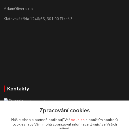
AdamOliver s.r.o.
Klatovská třída 1246/65, 301 00 Plzeň 3
Kontakty
Zákaznická podpora StuhyLevně.cz
+420 725 618 353
Zpracování cookies
(Po-Pá, 8-16 hod.)
Náš e-shop a partneři potřebují Váš
souhlas
s použitím souborů
cookies, aby Vám mohli zobrazovat informace týkající se Vašich
adamoliver@seznam.cz