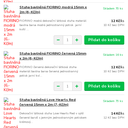
Stuha bavlněná FIORINO modrá 15mm x
Skladem 70 ks
2m (6,-Kč/m)
FIORINO modrá dekorační látková stuha materiál
12 Kč
/
ks
bavlna barva modrá jednostranný potisk jarní
10 Kč
bez DPH
kvítí ...
Přidat do košíku
Stuha bavlněná FIORINO červená 15mm
Skladem 16 ks
x 2m (6,-Kč/m)
FIORINO červená dekorační látková stuha
12 Kč
/
ks
materiál bavlna barva červená jednostranný
10 Kč
bez DPH
potisk jarní kví...
Přidat do košíku
Stuha bavlněná Love Hearts Red
Skladem 79 ks
červená 15mm x 2m (7,-Kč/m)
Dekorační látková stuha Love Hearts Red v sytě
14 Kč
/
ks
červené barvě s jemným jednostranným potiskem
12 Kč
bez DPH
krémový...