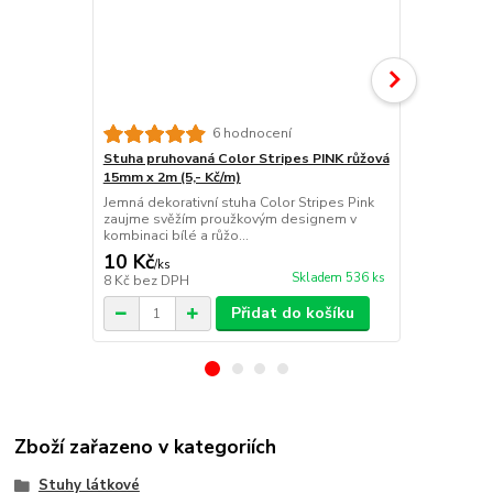
6 hodnocení
Stuha pruhovaná Color Stripes PINK růžová
Stuha pruho
15mm x 2m (5,- Kč/m)
zelená 15mm
Jemná dekorativní stuha Color Stripes Pink
Svěží dekora
zaujme svěžím proužkovým designem v
v kombinaci 
kombinaci bílé a růžo...
působí ve...
10 Kč
10 Kč
/
ks
/
ks
Skladem 536 ks
8 Kč
bez DPH
8 Kč
bez DP
Přidat do košíku
Zboží zařazeno v kategoriích
Stuhy látkové