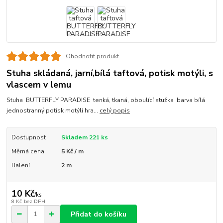
Ohodnotit produkt
Stuha skládaná, jarní,bílá taftová, potisk motýli, s
vlascem v lemu
Stuha BUTTERFLY PARADISE tenká, tkaná, oboulící stužka barva bílá
jednostranný potisk motýli hra...
celý popis
Dostupnost
Skladem 221 ks
Měrná cena
5 Kč / m
Balení
2 m
10 Kč
/
ks
8 Kč
bez DPH
Přidat do košíku