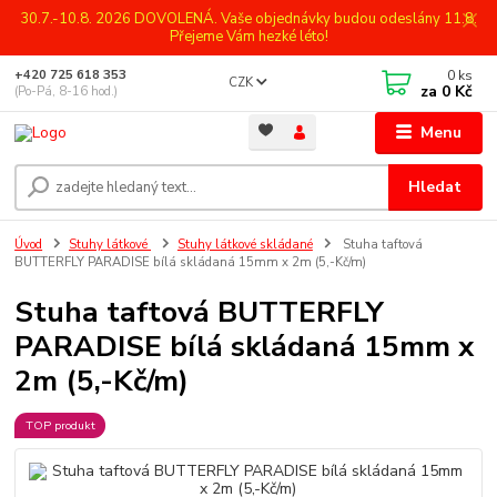
30.7.-10.8. 2026 DOVOLENÁ. Vaše objednávky budou odeslány 11.8.
Přejeme Vám hezké léto!
0
ks
+420 725 618 353
CZK
za
0 Kč
(Po-Pá, 8-16 hod.)
Menu
Hledat
Úvod
Stuhy látkové
Stuhy látkové skládané
Stuha taftová
BUTTERFLY PARADISE bílá skládaná 15mm x 2m (5,-Kč/m)
Stuha taftová BUTTERFLY
PARADISE bílá skládaná 15mm x
2m (5,-Kč/m)
TOP produkt