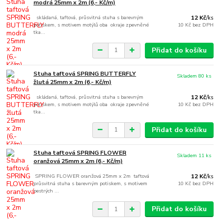
modrá 25mm x 2m (6,- Kč/m)
skládaná, taftová, průsvitná stuha s barevným
12 Kč
/
ks
potiskem, s motivem motýlů oba okraje zpevněné
10 Kč
bez DPH
tka...
Přidat do košíku
Stuha taftová SPRING BUTTERFLY
Skladem 80 ks
žlutá 25mm x 2m (6,- Kč/m)
skládaná, taftová, průsvitná stuha s barevným
12 Kč
/
ks
potiskem, s motivem motýlů oba okraje zpevněné
10 Kč
bez DPH
tka...
Přidat do košíku
Stuha taftová SPRING FLOWER
Skladem 11 ks
oranžová 25mm x 2m (6,- Kč/m)
SPRING FLOWER oranžová 25mm x 2m taftová
12 Kč
/
ks
průsvitná stuha s barevným potiskem, s motivem
10 Kč
bez DPH
pestrých ...
Přidat do košíku