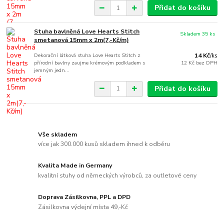
Přidat do košíku
Stuha bavlněná Love Hearts Stitch
Skladem 35 ks
smetanová 15mm x 2m(7,-Kč/m)
Dekorační látková stuha Love Hearts Stitch z
14 Kč
/
ks
přírodní bavlny zaujme krémovým podkladem s
12 Kč
bez DPH
jemným jedn...
Přidat do košíku
Vše skladem
více jak 300.000 kusů skladem ihned k odběru
Kvalita Made in Germany
kvalitní stuhy od německých výrobců, za outletové ceny
Doprava Zásilkovna, PPL a DPD
Zásilkovna výdejní místa 49,-Kč