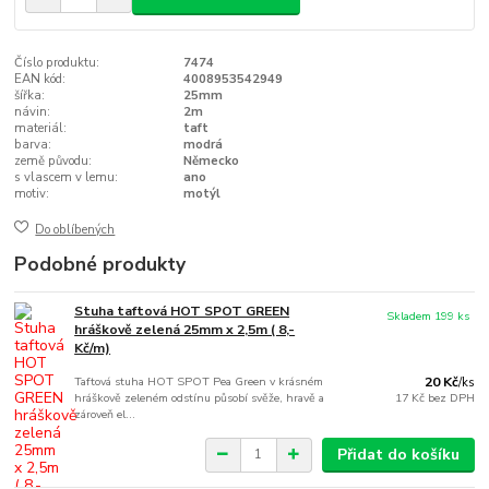
Číslo produktu:
7474
EAN kód:
4008953542949
šířka:
25mm
návin:
2m
materiál:
taft
barva:
modrá
země původu:
Německo
s vlascem v lemu:
ano
motiv:
motýl
Do oblíbených
Podobné produkty
Stuha taftová HOT SPOT GREEN
Skladem 199 ks
hráškově zelená 25mm x 2,5m ( 8,-
Kč/m)
Taftová stuha HOT SPOT Pea Green v krásném
20 Kč
/
ks
hráškově zeleném odstínu působí svěže, hravě a
17 Kč
bez DPH
zároveň el...
Přidat do košíku