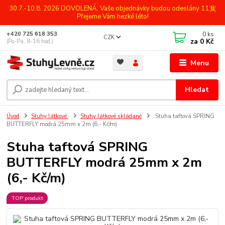
30.7.-10.8. 2026 DOVOLENÁ. Vaše objednávky budou odeslány 11.8.
Přejeme Vám hezké léto!
0
ks
+420 725 618 353
CZK
za
0 Kč
(Po-Pá, 8-16 hod.)
Menu
Hledat
Úvod
Stuhy látkové
Stuhy látkové skládané
Stuha taftová SPRING
BUTTERFLY modrá 25mm x 2m (6,- Kč/m)
Stuha taftová SPRING
BUTTERFLY modrá 25mm x 2m
(6,- Kč/m)
TOP produkt