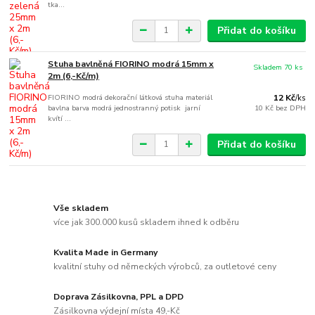
tka...
Přidat do košíku
Stuha bavlněná FIORINO modrá 15mm x
Skladem 70 ks
2m (6,-Kč/m)
FIORINO modrá dekorační látková stuha materiál
12 Kč
/
ks
bavlna barva modrá jednostranný potisk jarní
10 Kč
bez DPH
kvítí ...
Přidat do košíku
Vše skladem
více jak 300.000 kusů skladem ihned k odběru
Kvalita Made in Germany
kvalitní stuhy od německých výrobců, za outletové ceny
Doprava Zásilkovna, PPL a DPD
Zásilkovna výdejní místa 49,-Kč