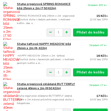
Stuha organzová SPRING ROMANCE
Skladem 209 ks
bílá 25mm x 2m (7,50 Kč/m)
SPRING ROMANCE bílá 25mm x 2m organzová
15 Kč
/
ks
průsvitná stuha s šedým potiskem, s motivem
12 Kč
bez DPH
květin oba o...
Přidat do košíku
Stuha taftová HAPPY MEADOW bílá
Skladem 47 ks
25mm x 2m (8,-Kč/m)
HAPPY MEADOW 25mm x 2m taftová
16 Kč
/
ks
průsvitná stuha s barevným potiskem, s motivem
13 Kč
bez DPH
pestrých květin a m...
Přidat do košíku
Stuha organzová skládaná BUTTERFLY
Skladem 17 ks
zelená 40mm x 2m (8,50 Kč/m)
Stuha organzová skládaná BUTTERFLY zelená
17 Kč
/
ks
40mm x 2m krásná průsvitná organzová stuha s
14 Kč
bez DPH
fotopotiske...