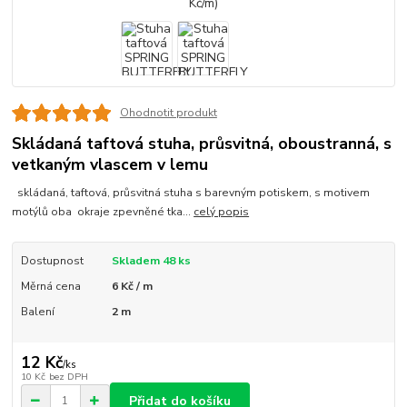
Ohodnotit produkt
Skládaná taftová stuha, průsvitná, oboustranná, s
vetkaným vlascem v lemu
skládaná, taftová, průsvitná stuha s barevným potiskem, s motivem
motýlů oba okraje zpevněné tka...
celý popis
Dostupnost
Skladem 48 ks
Měrná cena
6 Kč / m
Balení
2 m
12 Kč
/
ks
10 Kč
bez DPH
Přidat do košíku