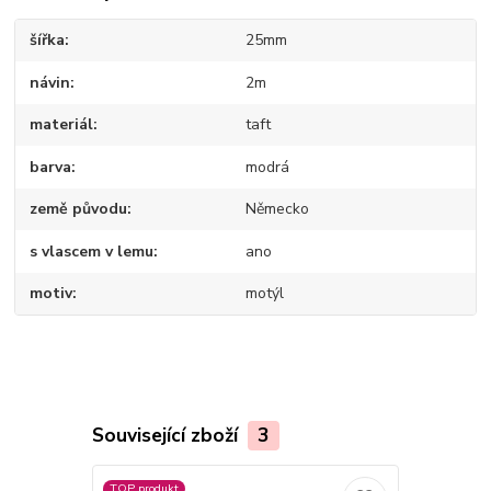
šířka
25mm
návin
2m
materiál
taft
barva
modrá
země původu
Německo
s vlascem v lemu
ano
motiv
motýl
Související zboží
3
TOP produkt
TOP produkt