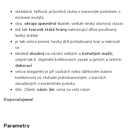
skládaná, taftová, průsvitná stuha s barevným potiskem, s
motivem motýlů
oba
okraje zpevněné
tkaním, vetkán tenký silonový vlasec
má tak
tvarově stálé hrany
nahrazující dříve používaný
tenký drátek
je tak velice pevná, hezky drží požadovaný tvar a nekroutí
se
ideálně
vhodná
na vázání velkých a
bohatých mašlí,
stejně tak k doplnění květinových vazeb a jarních a letních
dekorací
velice elegantní je při vazbách nebo dárkovém balení
kombinovat se stuhami jednobarevnými, v barvách
obsažených v konkrétním potisku
šíře 25mm,
návin 2m
, cena za celý návin.
Doporučujeme!
Parametry