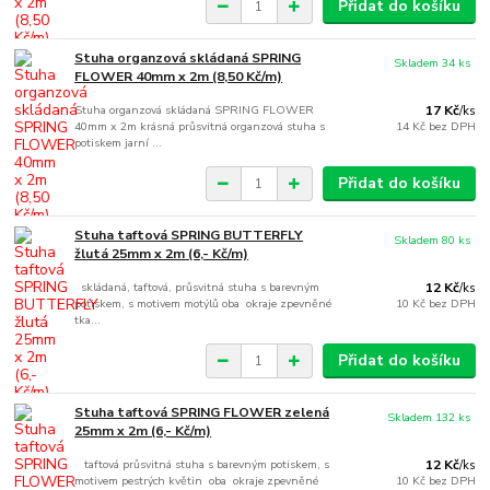
Přidat do košíku
Stuha organzová skládaná SPRING
Skladem 34 ks
FLOWER 40mm x 2m (8,50 Kč/m)
Stuha organzová skládaná SPRING FLOWER
17 Kč
/
ks
40mm x 2m krásná průsvitná organzová stuha s
14 Kč
bez DPH
potiskem jarní ...
Přidat do košíku
Stuha taftová SPRING BUTTERFLY
Skladem 80 ks
žlutá 25mm x 2m (6,- Kč/m)
skládaná, taftová, průsvitná stuha s barevným
12 Kč
/
ks
potiskem, s motivem motýlů oba okraje zpevněné
10 Kč
bez DPH
tka...
Přidat do košíku
Stuha taftová SPRING FLOWER zelená
Skladem 132 ks
25mm x 2m (6,- Kč/m)
taftová průsvitná stuha s barevným potiskem, s
12 Kč
/
ks
motivem pestrých květin oba okraje zpevněné
10 Kč
bez DPH