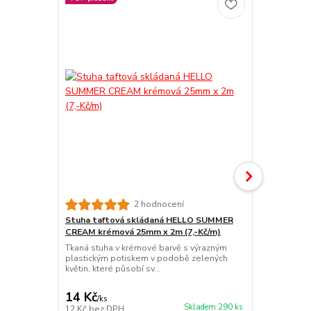
2 hodnocení
Stuha taftová skládaná HELLO SUMMER
Stuha taft
CREAM krémová 25mm x 2m (7,-Kč/m)
BLUE pastel
Kč/m)
Tkaná stuha v krémové barvě s výrazným
plastickým potiskem v podobě zelených
Stuha tkaná
květin, které působí sv...
modrá – 25 
pastelově mo
14 Kč
14 Kč
/
ks
/
ks
Skladem 290 ks
12 Kč
bez DPH
12 Kč
bez D