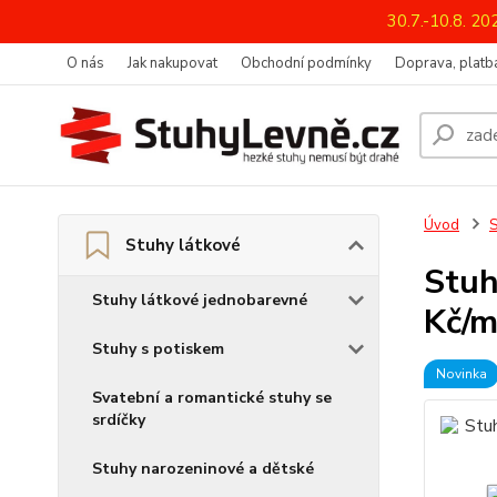
30.7.-10.8. 2
O nás
Jak nakupovat
Obchodní podmínky
Doprava, platba
Úvod
S
Stuhy látkové
Stu
Stuhy látkové jednobarevné
Kč/m
Stuhy s potiskem
Novinka
Svatební a romantické stuhy se
srdíčky
Stuhy narozeninové a dětské