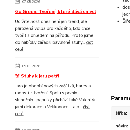
tak
07.05.2026
dos
Go Green: Tvoření, které dává smysl
jed
Ší
Udržitelnost dnes není jen trend, ale
přirozená volba pro každého, kdo chce
tvořit s ohledem na přírodu. Proto jsme
do nabídky zařadili bavlněné stuhy...
číst
celé
09.01.2026
🌸 Stuhy k jaru patří
Jaro je období nových začátků, barev a
radosti z tvoření. Spolu s prvními
Param
slunečními paprsky přichází také Valentýn,
jarní dekorace a Velikonoce – a p...
číst
šířka
celé
návin