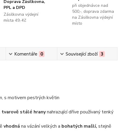
Doprava Zásilkovna,
při objednávce nad
PPL a DPD
500,-, doprava zdarma
Zásilkovna výdejní
na Zásilkovna výdejní
místa 49,-Kč
místo
Komentáře
0
Související zboží
3
m, s motivem pestrých květin
k
tvarově stálé hrany
nahrazující dříve používaný tenký
ně
vhodná
na vázání velkých a
bohatých mašlí,
stejně