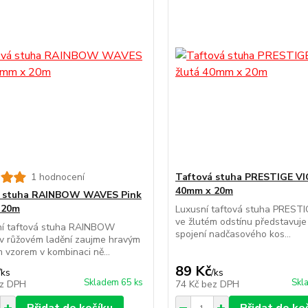
1 hodnocení
Taftová stuha PRESTIGE VI
40mm x 20m
á stuha RAINBOW WAVES Pink
 20m
Luxusní taftová stuha PREST
ve žlutém odstínu představuje
lní taftová stuha RAINBOW
spojení nadčasového kos...
 růžovém ladění zaujme hravým
 vzorem v kombinaci ně...
89 Kč
/
ks
/
ks
Skladem 65 ks
Skl
z DPH
74 Kč
bez DPH