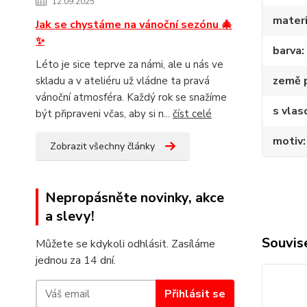
12.09.2025
materi
Jak se chystáme na vánoční sezónu 🎄
✨
barva
Léto je sice teprve za námi, ale u nás ve
země 
skladu a v ateliéru už vládne ta pravá
vánoční atmosféra. Každý rok se snažíme
s vlas
být připraveni včas, aby si n...
číst celé
motiv
Zobrazit všechny články
Nepropásněte novinky, akce
a slevy!
Souvise
Můžete se kdykoli odhlásit. Zasíláme
jednou za 14 dní.
Přihlásit se