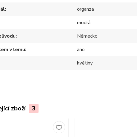
ál
organza
modrá
původu
Německo
cem v lemu
ano
květiny
jící zboží
3