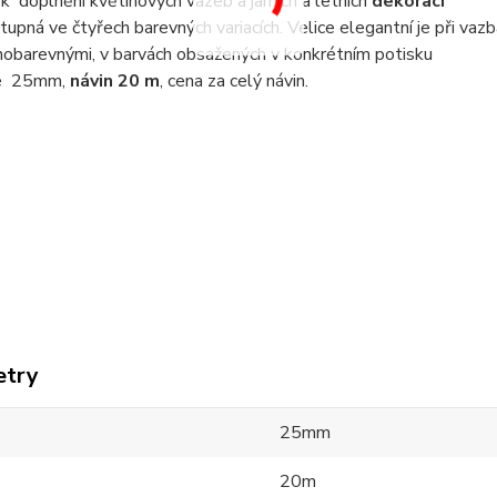
 k doplnění květinových vazeb a jarních a letních
dekorací
tupná ve čtyřech barevných variacích. Velice elegantní je při v
nobarevnými, v barvách obsažených v konkrétním potisku
ře 25mm,
návin 20 m
, cena za celý návin.
etry
25mm
20m