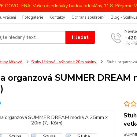
026 DOVOLENÁ. Vaše objednávky budou odeslány 11.8. Přejeme V
, vrácení
Fotogalerie
Kontakty
Ochrana soukromí
Blog - StuhyL
Nevíte
Hledat
+420
(Po-Pá
tuhy látkové
Stuhy látkové - výhodné 20m náviny
Stuha organzov
ha organzová SUMMER DREAM m
)
Stuh
vetk
SUMME