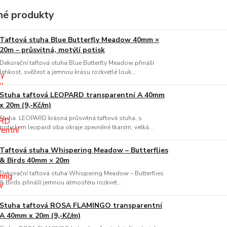
é produkty
Taftová stuha Blue Butterfly Meadow 40mm ×
20m – průsvitná, motýlí potisk
Dekorační taftová stuha Blue Butterfly Meadow přináší
lehkost, svěžest a jemnou krásu rozkvetlé louk...
Stuha taftová LEOPARD transparentní A 40mm
x 20m (9,-Kč/m)
Stuha LEOPARD krásná průsvitná taftová stuha, s
potiskem leopard oba okraje zpevněné tkaním, vetká...
Taftová stuha Whispering Meadow – Butterflies
& Birds 40mm × 20m
Dekorační taftová stuha Whispering Meadow – Butterflies
& Birds přináší jemnou atmosféru rozkvet...
Stuha taftová ROSA FLAMINGO transparentní
A 40mm x 20m (9,-Kč/m)