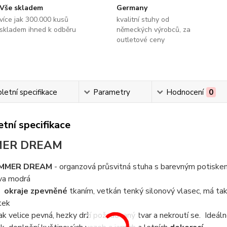
Vše skladem
Germany
více jak 300.000 kusů
kvalitní stuhy od
skladem ihned k odběru
německých výrobců, za
outletové ceny
etní specifikace
Parametry
Hodnocení
0
tní specifikace
ER DREAM
MMER DREAM
- organzová průsvitná stuha s barevným potiske
va modrá
a
okraje zpevněné
tkaním, vetkán tenký silonový vlasec, má ta
tek
tak velice pevná, hezky drží požadovaný tvar a nekroutí se. Ideál