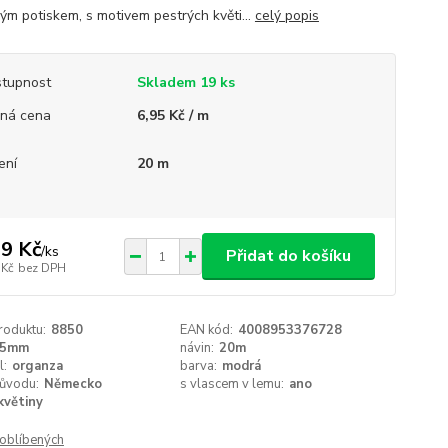
ým potiskem, s motivem pestrých květi...
celý popis
tupnost
Skladem 19 ks
ná cena
6,95 Kč / m
ení
20 m
9 Kč
/
ks
Přidat do košíku
 Kč
bez DPH
roduktu:
8850
EAN kód:
4008953376728
25mm
návin:
20m
l:
organza
barva:
modrá
ůvodu:
Německo
s vlascem v lemu:
ano
květiny
oblíbených