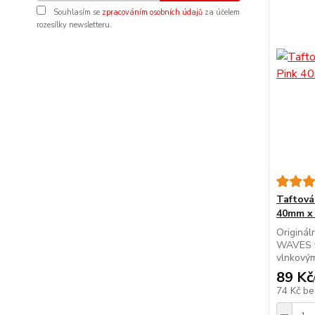
Souhlasím se
zpracováním osobních údajů
za účelem
rozesílky newsletteru.
Taftov
40mm x
Originá
WAVES v
vlnkovým
89 Kč
74 Kč
be