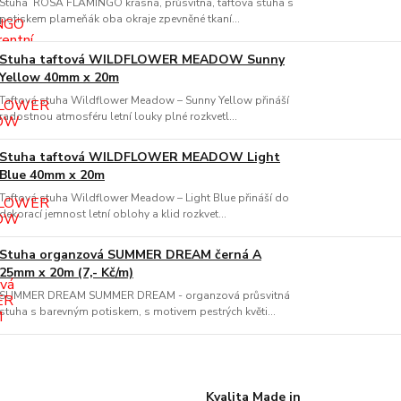
Stuha ROSA FLAMINGO krásná, průsvitná, taftová stuha s
potiskem plameňák oba okraje zpevněné tkaní...
Stuha taftová WILDFLOWER MEADOW Sunny
Yellow 40mm x 20m
Taftová stuha Wildflower Meadow – Sunny Yellow přináší
radostnou atmosféru letní louky plné rozkvetl...
Stuha taftová WILDFLOWER MEADOW Light
Blue 40mm x 20m
Taftová stuha Wildflower Meadow – Light Blue přináší do
dekorací jemnost letní oblohy a klid rozkvet...
Stuha organzová SUMMER DREAM černá A
25mm x 20m (7,- Kč/m)
SUMMER DREAM SUMMER DREAM - organzová průsvitná
stuha s barevným potiskem, s motivem pestrých květi...
Kvalita Made in