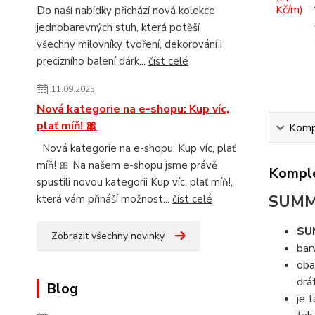
Do naší nabídky přichází nová kolekce
jednobarevných stuh, která potěší
všechny milovníky tvoření, dekorování i
precizního balení dárk...
číst celé
11.09.2025
Nová kategorie na e-shopu: Kup víc,
plať míň! 🎀
Kompl
Nová kategorie na e-shopu: Kup víc, plať
míň! 🎀 Na našem e-shopu jsme právě
Komple
spustili novou kategorii Kup víc, plať míň!,
SUMM
která vám přináší možnost...
číst celé
SU
Zobrazit všechny novinky
bar
ob
drá
Blog
je 