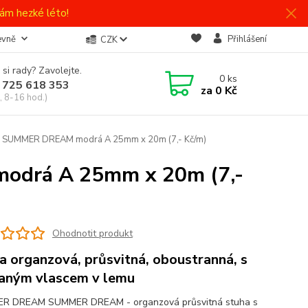
ám hezké léto!
evně
Přihlášení
CZK
 si rady? Zavolejte.
0
ks
 725 618 353
za
0 Kč
, 8-16 hod.)
á SUMMER DREAM modrá A 25mm x 20m (7,- Kč/m)
odrá A 25mm x 20m (7,-
Ohodnotit produkt
a organzová, průsvitná, oboustranná, s
aným vlascem v lemu
R DREAM SUMMER DREAM - organzová průsvitná stuha s