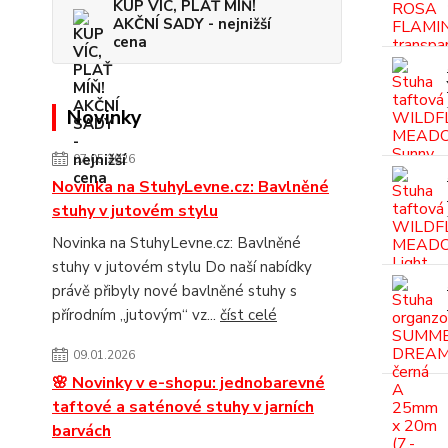
KUP VÍC, PLAŤ MÍŇ!
AKČNÍ SADY - nejnižší
cena
Novinky
07.05.2026
Novinka na StuhyLevne.cz: Bavlněné
stuhy v jutovém stylu
Novinka na StuhyLevne.cz: Bavlněné
stuhy v jutovém stylu Do naší nabídky
právě přibyly nové bavlněné stuhy s
přírodním „jutovým“ vz...
číst celé
09.01.2026
🌸 Novinky v e-shopu: jednobarevné
taftové a saténové stuhy v jarních
barvách