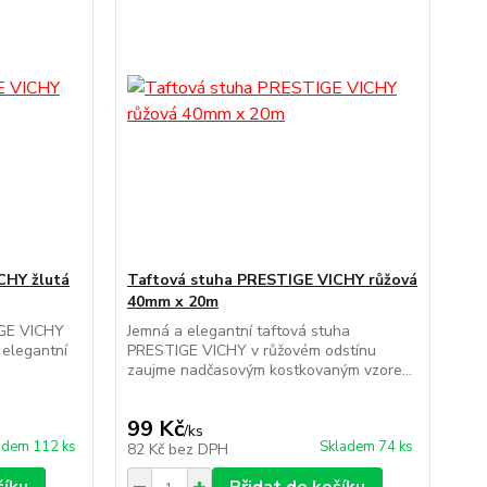
CHY žlutá
Taftová stuha PRESTIGE VICHY růžová
40mm x 20m
IGE VICHY
Jemná a elegantní taftová stuha
 elegantní
PRESTIGE VICHY v růžovém odstínu
zaujme nadčasovým kostkovaným vzore...
99 Kč
/
ks
adem 112 ks
Skladem 74 ks
82 Kč
bez DPH