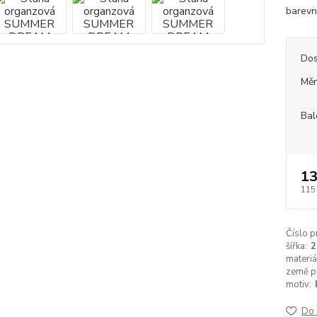
barevn
Dos
Měr
Bal
13
115
Číslo p
šířka:
materiá
země p
motiv:
Do 