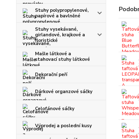
Podobn
Stuhy polypropylenové,
papírové a bavlněné
Stuhy vysekávané,
girlandové, krajkové a
floristické
Mašle látkové a
stahovací stuhy látkové
Dekorační peří
Dárkové organzové sáčky
Celofánové sáčky
Výprodej a poslední kusy