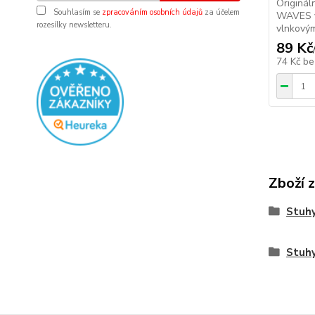
Originá
Souhlasím se
zpracováním osobních údajů
za účelem
WAVES v
rozesílky newsletteru.
vlnkovým
89 Kč
74 Kč
be
Zboží 
Stuhy
Stuh