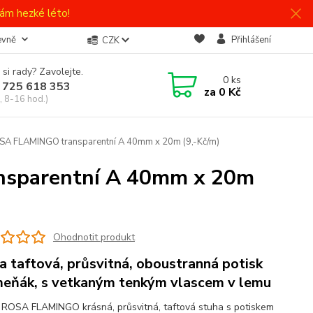
ám hezké léto!
evně
Přihlášení
CZK
 si rady? Zavolejte.
0
ks
 725 618 353
za
0 Kč
, 8-16 hod.)
OSA FLAMINGO transparentní A 40mm x 20m (9,-Kč/m)
nsparentní A 40mm x 20m
Ohodnotit produkt
a taftová, průsvitná, oboustranná potisk
eňák, s vetkaným tenkým vlascem v lemu
ROSA FLAMINGO krásná, průsvitná, taftová stuha s potiskem