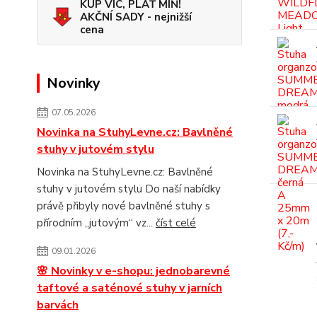
KUP VÍC, PLAŤ MÍŇ!
AKČNÍ SADY - nejnižší
cena
Novinky
07.05.2026
Novinka na StuhyLevne.cz: Bavlněné
stuhy v jutovém stylu
Novinka na StuhyLevne.cz: Bavlněné
stuhy v jutovém stylu Do naší nabídky
právě přibyly nové bavlněné stuhy s
přírodním „jutovým“ vz...
číst celé
09.01.2026
🌸 Novinky v e-shopu: jednobarevné
taftové a saténové stuhy v jarních
barvách