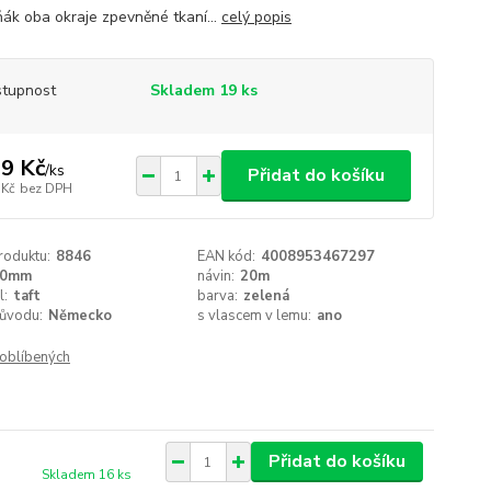
ák oba okraje zpevněné tkaní...
celý popis
tupnost
Skladem 19 ks
9 Kč
/
ks
Přidat do košíku
 Kč
bez DPH
roduktu:
8846
EAN kód:
4008953467297
40mm
návin:
20m
l:
taft
barva:
zelená
ůvodu:
Německo
s vlascem v lemu:
ano
oblíbených
Přidat do košíku
Skladem 16 ks