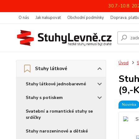
30.7.-10.8. 2
O nás
Jak nakupovat
Obchodní podmínky
Doprava, platba
Úvod
S
Stuhy látkové
Stuh
Stuhy látkové jednobarevné
(9,-
Stuhy s potiskem
Novinka
Svatební a romantické stuhy se
srdíčky
Stuhy narozeninové a dětské