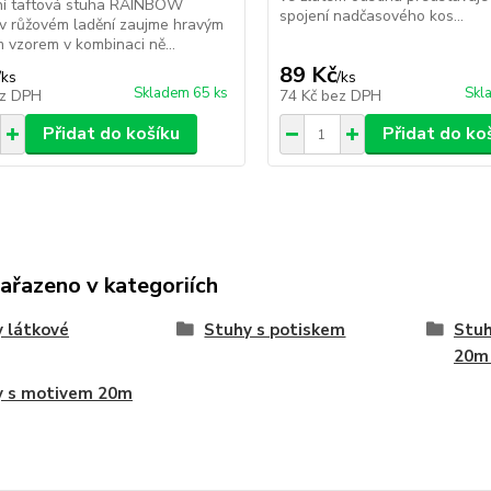
lní taftová stuha RAINBOW
spojení nadčasového kos...
 růžovém ladění zaujme hravým
 vzorem v kombinaci ně...
89 Kč
/
ks
/
ks
Skladem 65 ks
Skl
z DPH
74 Kč
bez DPH
Přidat do košíku
Přidat do ko
zařazeno v kategoriích
 látkové
Stuhy s potiskem
Stuh
20m 
y s motivem 20m