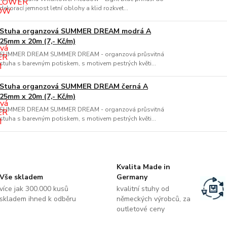
dekorací jemnost letní oblohy a klid rozkvet...
Stuha organzová SUMMER DREAM modrá A
25mm x 20m (7,- Kč/m)
SUMMER DREAM SUMMER DREAM - organzová průsvitná
stuha s barevným potiskem, s motivem pestrých květi...
Stuha organzová SUMMER DREAM černá A
25mm x 20m (7,- Kč/m)
SUMMER DREAM SUMMER DREAM - organzová průsvitná
stuha s barevným potiskem, s motivem pestrých květi...
Kvalita Made in
Vše skladem
Germany
více jak 300.000 kusů
kvalitní stuhy od
skladem ihned k odběru
německých výrobců, za
outletové ceny