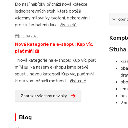
Do naší nabídky přichází nová kolekce
jednobarevných stuh, která potěší
všechny milovníky tvoření, dekorování i
Kompl
precizního balení dárk...
číst celé
11.09.2025
Komple
Nová kategorie na e-shopu: Kup víc,
Stuh
plať míň! 🎀
Nová kategorie na e-shopu: Kup víc, plať
krá
míň! 🎀 Na našem e-shopu jsme právě
oba
spustili novou kategorii Kup víc, plať míň!,
drá
která vám přináší možnost...
číst celé
obo
jem
hez
Zobrazit všechny novinky
25
Blog