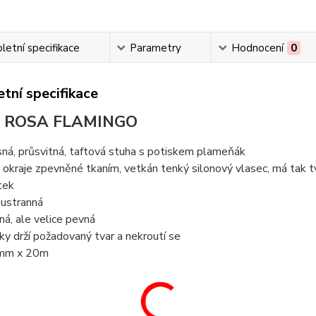
etní specifikace
Parametry
Hodnocení
0
tní specifikace
a ROSA FLAMINGO
sná, průsvitná, taftová stuha s potiskem plameňák
 okraje zpevněné tkaním, vetkán tenký silonový vlasec, má tak tv
tek
ustranná
ná, ale velice pevná
ky drží požadovaný tvar a nekroutí se
mm x 20m