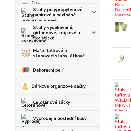
Stuhy polypropylenové,
papírové a bavlněné
Stuhy vysekávané,
girlandové, krajkové a
floristické
Mašle látkové a
stahovací stuhy látkové
Dekorační peří
Dárkové organzové sáčky
Celofánové sáčky
Výprodej a poslední kusy