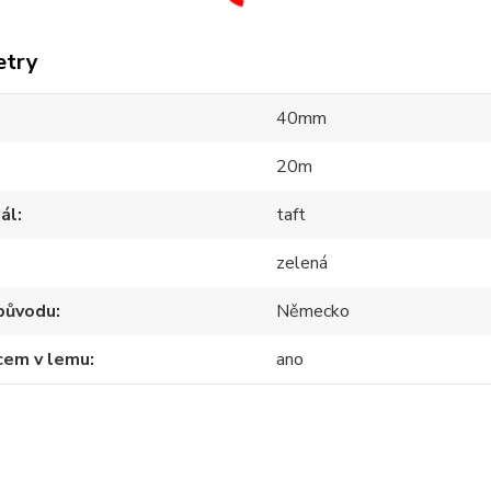
etry
40mm
20m
ál
taft
zelená
původu
Německo
cem v lemu
ano