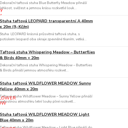
Dekorační taftová stuha Blue Butterfly Meadow přináší
lehkost, svěžest a jemnou krásu rozkvetlé louk...
Stuha taftová LEOPARD transparentní A 40mm
x 20m (9,-Kč/m)
Stuha LEOPARD krásná průsvitná taftová stuha, s
potiskem leopard oba okraje zpevněné tkaním, vetká...
Taftová stuha Whispering Meadow – Butterflies
& Birds 40mm × 20m
Dekorační taftová stuha Whispering Meadow – Butterflies
& Birds přináší jemnou atmosféru rozkvet...
Stuha taftová WILDFLOWER MEADOW Sunny
Yellow 40mm x 20m
Taftová stuha Wildflower Meadow – Sunny Yellow přináší
radostnou atmosféru letní louky plné rozkvetl...
Stuha taftová WILDFLOWER MEADOW Light
Blue 40mm x 20m
Taftová stuha Wildflower Meadow – Light Blue přináší do