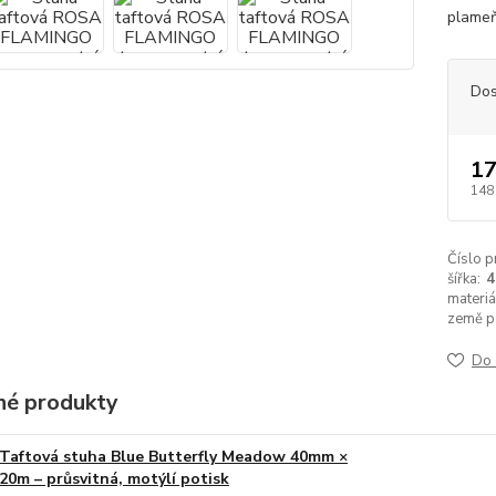
plameň
Dos
17
148
Číslo p
šířka:
materiá
země p
Do 
é produkty
Taftová stuha Blue Butterfly Meadow 40mm ×
20m – průsvitná, motýlí potisk