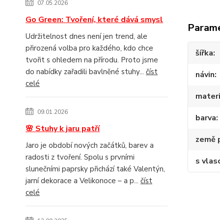
07.05.2026
Go Green: Tvoření, které dává smysl
Param
Udržitelnost dnes není jen trend, ale
přirozená volba pro každého, kdo chce
šířka
tvořit s ohledem na přírodu. Proto jsme
do nabídky zařadili bavlněné stuhy...
číst
návin
celé
materi
09.01.2026
barva
🌸 Stuhy k jaru patří
země 
Jaro je období nových začátků, barev a
radosti z tvoření. Spolu s prvními
s vlas
slunečními paprsky přichází také Valentýn,
jarní dekorace a Velikonoce – a p...
číst
celé