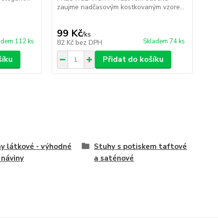
zaujme nadčasovým kostkovaným vzore...
99 Kč
/
ks
adem 112 ks
Skladem 74 ks
82 Kč
bez DPH
šíku
Přidat do košíku
y látkové - výhodné
Stuhy s potiskem taftové
náviny
a saténové