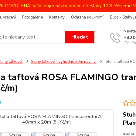
026 DOVOLENÁ. Vaše objednávky budou odeslány 11.8. Přejeme V
, vrácení
Fotogalerie
Kontakty
Ochrana soukromí
Blog - StuhyL
Nevíte
Hledat
+420
(Po-Pá
tuhy látkové
Stuhy látkové - výhodné 20m náviny
Stuha taftová R
a taftová ROSA FLAMINGO tra
Kč/m)
Stuh
Plam
Stuha 