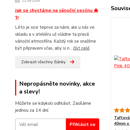
12.09.2025
Souvise
Jak se chystáme na vánoční sezónu 🎄
✨
Léto je sice teprve za námi, ale u nás ve
skladu a v ateliéru už vládne ta pravá
vánoční atmosféra. Každý rok se snažíme
být připraveni včas, aby si n...
číst celé
Zobrazit všechny články
Nepropásněte novinky, akce
a slevy!
Můžete se kdykoli odhlásit. Zasíláme
jednou za 14 dní.
Taftov
40mm x
Přihlásit se