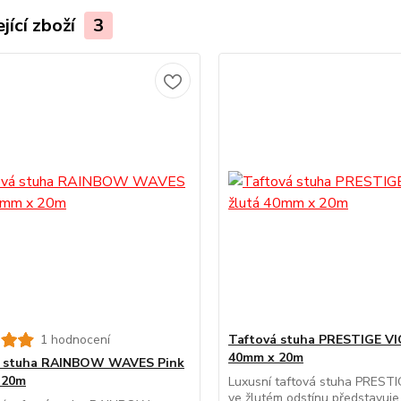
jící zboží
3
1 hodnocení
Taftová stuha PRESTIGE VI
40mm x 20m
á stuha RAINBOW WAVES Pink
 20m
Luxusní taftová stuha PREST
ve žlutém odstínu představuje