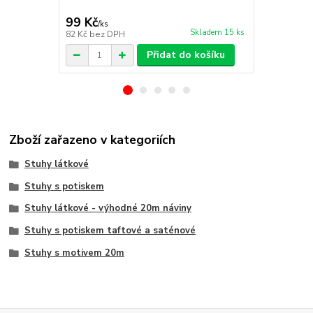
99 Kč
89 Kč
/
ks
/
ks
Skladem 15 ks
82 Kč
bez DPH
74 Kč
bez D
Přidat do košíku
Zboží zařazeno v kategoriích
Stuhy látkové
Stuhy s potiskem
Stuhy látkové - výhodné 20m náviny
Stuhy s potiskem taftové a saténové
Stuhy s motivem 20m