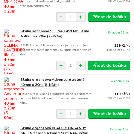
jemnost rozkvetlé jarní louky a lehkost
98 Kč
bez DPH
transparentního mat...
Přidat do košíku
Stuha saténová SELINA LAVENDER lila
Skladem 22 ks
A 40mm x 20m (7,-Kč/m)
SELINA krásná látková stuha s jednostranným
139 Kč
/
ks
potiskem v barvě lila v obou okrajích vetkán tenký
115 Kč
bez DPH
drát...
Přidat do košíku
Stuha organzová Adventure zelená
Skladem 1 ks
40mm x 20m (6,-Kč/m)
Adventure je krásná organzová stuha s drátkem v
119 Kč
/
ks
lemu s obšitým okrajem nití ve stejném barevném
98 Kč
bez DPH
tón...
Přidat do košíku
Stuha organzová BEAUTY ORGANDY
Skladem 1 ks
GREEN zelená 40mm x 50m A (4,-Kč/m)