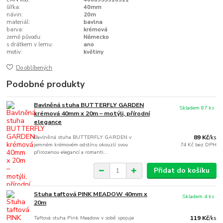
šířka:
40mm
návin:
20m
materiál:
bavlna
barva:
krémová
země původu:
Německo
s drátkem v lemu:
ano
motiv:
květiny
Do oblíbených
Podobné produkty
Bavlněná stuha BUTTERFLY GARDEN
Skladem 87 ks
krémová 40mm x 20m – motýli, přírodní
elegance
Bavlněná stuha BUTTERFLY GARDEN v
89 Kč
/
ks
jemném krémovém odstínu okouzlí svou
74 Kč
bez DPH
přirozenou elegancí a romanti...
Přidat do košíku
Stuha taftová PINK MEADOW 40mm x
Skladem 4 ks
20m
Taftová stuha Pink Meadow v sobě spojuje
119 Kč
/
ks