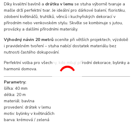
Díky kvalitní bavlně a
drátku v lemu
se stuha výborně tvaruje a
mašle drží perfektní tvar. Je ideální pro dárkové balení, floristiku,
zdobení květináčů, truhlíků, věnců i kuchyňských dekorací v
přírodním nebo venkovském stylu. Skvěle se kombinuje s jutou,
provázky a dalšími přírodními materiály.
Výhodný návin 20 metrů
oceníte při větších projektech, výzdobě
i pravidelném tvoření – stuha nabízí dostatek materiálu bez
nutnosti častého dokupování.
Perfektní volba pro všechny, kdo milují přírodní dekorace, bylinky a
harmonii domova.
Parametry:
šířka: 40 mm
délka: 20 m
materiál: bavlna
provedení: drátek v lemu
motiv: bylinky v květináčích
barva: krémová / zelená