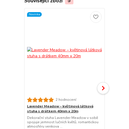
Související zboží
5
Novinka
Bavlněná s
2 hodnocení
zelená 40mm 
Lavender Meadow – květinová látková
elegance
stuha s drátkem 40mm x 20m
Bavlněná st
Dekorační stuha Lavender Meadow v sobě
jemném kré
spojuje jemnost lučních květů, romantickou
přináší svěží 
atmosféru venkova ...