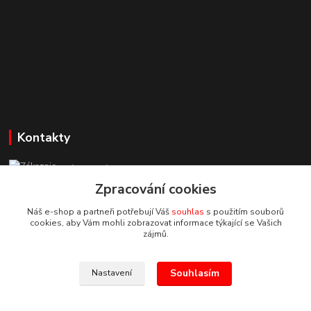
Kontakty
Zákaznická podpora StuhyLevně.cz
+420 725 618 353
Zpracování cookies
(Po-Pá, 8-16 hod.)
Náš e-shop a partneři potřebují Váš
souhlas
s použitím souborů
cookies, aby Vám mohli zobrazovat informace týkající se Vašich
adamoliver@seznam.cz
zájmů.
Souhlasím
Nastavení