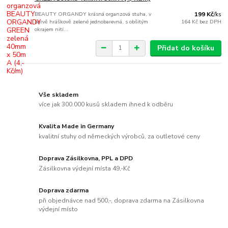
BEAUTY ORGANDY krásná organzová stuha, v
199 Kč
/
ks
barvě hráškově zelené jednobarevná, s obšitým
164 Kč
bez DPH
okrajem nití...
Přidat do košíku
Vše skladem
více jak 300.000 kusů skladem ihned k odběru
Kvalita Made in Germany
kvalitní stuhy od německých výrobců, za outletové ceny
Doprava Zásilkovna, PPL a DPD
Zásilkovna výdejní místa 49,-Kč
Doprava zdarma
při objednávce nad 500,-, doprava zdarma na Zásilkovna
výdejní místo