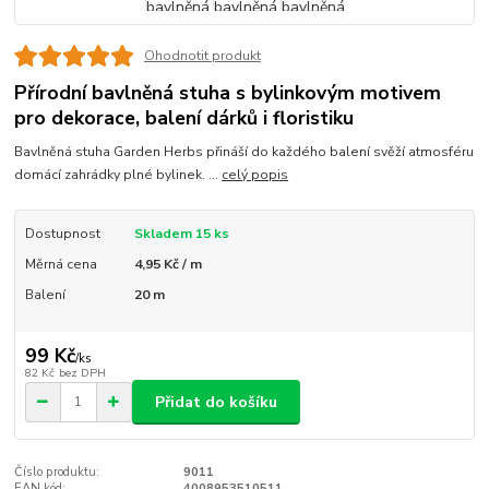
Ohodnotit produkt
Přírodní bavlněná stuha s bylinkovým motivem
pro dekorace, balení dárků i floristiku
Bavlněná stuha Garden Herbs přináší do každého balení svěží atmosféru
domácí zahrádky plné bylinek. ...
celý popis
Dostupnost
Skladem 15 ks
Měrná cena
4,95 Kč / m
Balení
20 m
99 Kč
/
ks
82 Kč
bez DPH
Přidat do košíku
Číslo produktu:
9011
EAN kód:
4008953510511