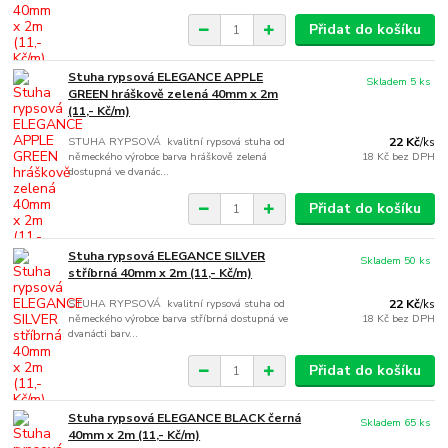
Přidat do košíku
Stuha rypsová ELEGANCE APPLE
Skladem 5 ks
GREEN hráškově zelená 40mm x 2m
(11,- Kč/m)
STUHA RYPSOVÁ kvalitní rypsová stuha od
22 Kč
/
ks
německého výrobce barva hráškově zelená
18 Kč
bez DPH
dostupná ve dvanác...
Přidat do košíku
Stuha rypsová ELEGANCE SILVER
Skladem 50 ks
stříbrná 40mm x 2m (11,- Kč/m)
STUHA RYPSOVÁ kvalitní rypsová stuha od
22 Kč
/
ks
německého výrobce barva stříbrná dostupná ve
18 Kč
bez DPH
dvanácti barv...
Přidat do košíku
Stuha rypsová ELEGANCE BLACK černá
Skladem 65 ks
40mm x 2m (11,- Kč/m)