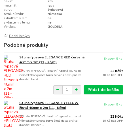
návin:
2m
materiál:
ryps
barva:
tyrkysová
země původu:
Německo
s drátkem v lemu:
ne
s vlascem v lemu:
ne
Výrobce:
GOLDINA
Do oblíbených
Podobné produkty
Stuha rypsová ELEGANCE RED červená
Skladem 5 ks
40mm x 2m (11,- Kč/m)
STUHA RYPSOVÁ kvalitní rypsová stuha od
22 Kč
/
ks
německého výrobce barva červená dostupná ve
18 Kč
bez DPH
dvanácti barvá...
Přidat do košíku
Stuha rypsová ELEGANCE YELLOW
Skladem 5 ks
žlutá 40mm x 2m (11,- Kč/m)
STUHA RYPSOVÁ kvalitní rypsová stuha od
22 Kč
/
ks
německého výrobce barva žlutá dostupná ve
18 Kč
bez DPH
dvanácti barvách...