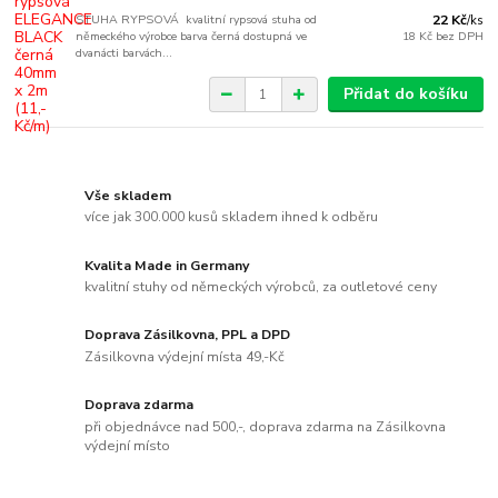
STUHA RYPSOVÁ kvalitní rypsová stuha od
22 Kč
/
ks
německého výrobce barva černá dostupná ve
18 Kč
bez DPH
dvanácti barvách...
Přidat do košíku
Vše skladem
více jak 300.000 kusů skladem ihned k odběru
Kvalita Made in Germany
kvalitní stuhy od německých výrobců, za outletové ceny
Doprava Zásilkovna, PPL a DPD
Zásilkovna výdejní místa 49,-Kč
Doprava zdarma
při objednávce nad 500,-, doprava zdarma na Zásilkovna
výdejní místo