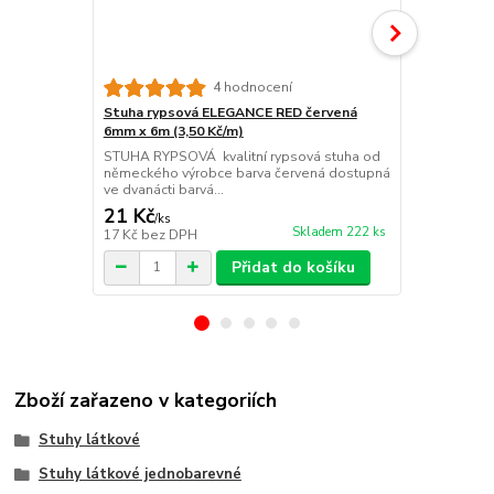
Stuha ryps
4 hodnocení
6mm x 6m (3
Stuha rypsová ELEGANCE RED červená
STUHA RYPSO
6mm x 6m (3,50 Kč/m)
německého v
STUHA RYPSOVÁ kvalitní rypsová stuha od
dvanácti barv
německého výrobce barva červená dostupná
ve dvanácti barvá...
21 Kč
21 Kč
/
ks
/
ks
Skladem 222 ks
17 Kč
bez DPH
17 Kč
bez D
Přidat do košíku
Zboží zařazeno v kategoriích
Stuhy látkové
Stuhy látkové jednobarevné