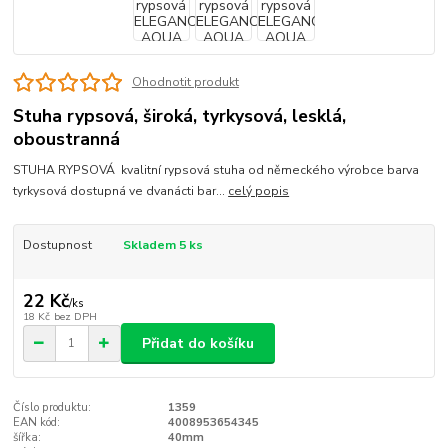
Ohodnotit produkt
Stuha rypsová, široká, tyrkysová, lesklá,
oboustranná
STUHA RYPSOVÁ kvalitní rypsová stuha od německého výrobce barva
tyrkysová dostupná ve dvanácti bar...
celý popis
Dostupnost
Skladem 5 ks
22 Kč
/
ks
18 Kč
bez DPH
Přidat do košíku
Číslo produktu:
1359
EAN kód:
4008953654345
šířka:
40mm