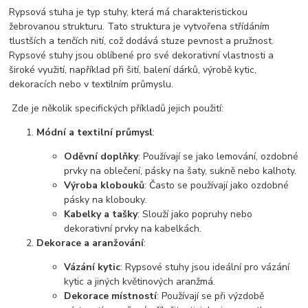
Rypsová stuha je typ stuhy, která má charakteristickou
žebrovanou strukturu. Tato struktura je vytvořena střídáním
tlustších a tenčích nití, což dodává stuze pevnost a pružnost.
Rypsové stuhy jsou oblíbené pro své dekorativní vlastnosti a
široké využití, například při šití, balení dárků, výrobě kytic,
dekoracích nebo v textilním průmyslu.
Zde je několik specifických příkladů jejich použití:
Módní a textilní průmysl
:
Oděvní doplňky
: Používají se jako lemování, ozdobné
prvky na oblečení, pásky na šaty, sukně nebo kalhoty.
Výroba klobouků
: Často se používají jako ozdobné
pásky na klobouky.
Kabelky a tašky
: Slouží jako popruhy nebo
dekorativní prvky na kabelkách.
Dekorace a aranžování
:
Vázání kytic
: Rypsové stuhy jsou ideální pro vázání
kytic a jiných květinových aranžmá.
Dekorace místností
: Používají se při výzdobě