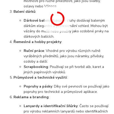
místností pro různé příležitosti, jako jsou svatby,
oslavy nebo Vánoce.
Balení dárků
:
Dárkové balení
: Rypsové stuhy dodávají baleným
dárkům elegantní a profesionální vzhled. Mohou být
vázány do mašlí nebo použity jako ozdobné prvky na
dárkových balících.
Řemeslné a hobby projekty
:
Ruční práce
: Vhodné pro výrobu různých ručně
vyráběných předmětů, jako jsou náramky, přívěsky,
ozdoby a další.
Scrapbooking
: Používají se při tvorbě alb, karet a
jiných papírových výrobků.
Průmyslové a technické využití
:
Popruhy a pásky
: Díky své pevnosti se používají jako
popruhy pro technické a průmyslové aplikace.
Reklama a branding
:
Lanyardy a identifikační šňůrky
: Často se používají
pro výrobu reklamních lanyardů nebo identifikačních