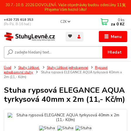
30.7.-10.8. 2026 DOVOLENÁ. Vaše objednávky budou odeslány 11.8.
Přejeme Vám hezké léto!
0
ks
+420 725 618 353
CZK
za
0 Kč
(Po-Pá, 8-16 hod.)
Menu
Hledat
Úvod
Stuhy látkové
Stuhy látkové jednobarevné
Rypsové
jednobarevné stuhy
Stuha rypsová ELEGANCE AQUA tyrkysová 40mm x
2m (11,- Kč/m)
Stuha rypsová ELEGANCE AQUA
tyrkysová 40mm x 2m (11,- Kč/m)