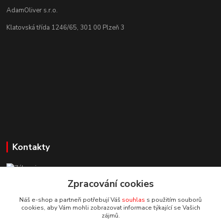
AdamOliver s.r.o.
Klatovská třída 1246/65, 301 00 Plzeň 3
Kontakty
Zákaznická podpora StuhyLevně.cz
+420 725 618 353
Zpracování cookies
(Po-Pá, 8-16 hod.)
Náš e-shop a partneři potřebují Váš
souhlas
s použitím souborů
cookies, aby Vám mohli zobrazovat informace týkající se Vašich
adamoliver@seznam.cz
zájmů.