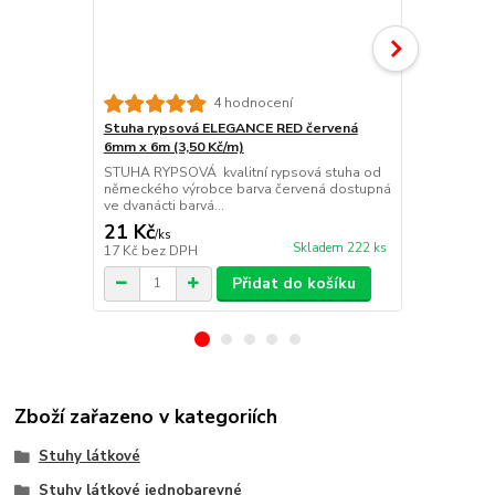
Stuha ryps
4 hodnocení
6mm x 6m (3
Stuha rypsová ELEGANCE RED červená
STUHA RYPSO
6mm x 6m (3,50 Kč/m)
německého v
STUHA RYPSOVÁ kvalitní rypsová stuha od
dvanácti barv
německého výrobce barva červená dostupná
ve dvanácti barvá...
21 Kč
21 Kč
/
ks
/
ks
Skladem 222 ks
17 Kč
bez DPH
17 Kč
bez D
Přidat do košíku
Zboží zařazeno v kategoriích
Stuhy látkové
Stuhy látkové jednobarevné