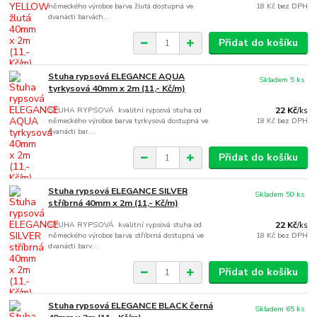
německého výrobce barva žlutá dostupná ve
18 Kč
bez DPH
dvanácti barvách...
Přidat do košíku
Stuha rypsová ELEGANCE AQUA
Skladem 5 ks
tyrkysová 40mm x 2m (11,- Kč/m)
STUHA RYPSOVÁ kvalitní rypsová stuha od
22 Kč
/
ks
německého výrobce barva tyrkysová dostupná ve
18 Kč
bez DPH
dvanácti bar...
Přidat do košíku
Stuha rypsová ELEGANCE SILVER
Skladem 50 ks
stříbrná 40mm x 2m (11,- Kč/m)
STUHA RYPSOVÁ kvalitní rypsová stuha od
22 Kč
/
ks
německého výrobce barva stříbrná dostupná ve
18 Kč
bez DPH
dvanácti barv...
Přidat do košíku
Stuha rypsová ELEGANCE BLACK černá
Skladem 65 ks