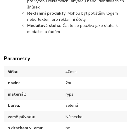
pro výrobu reklamních lanyardů nebo identifikačních
šňůrek.
Reklamní produkty
: Mohou být potištěny logem
nebo textem pro reklamní účely.
Medailová stuha:
Často se používá jako stuha k
medailím a řádům.
Parametry
šířka
40mm
návin
2m
materiál
ryps
barva
zelená
země původu
Německo
s drátkem v lemu
ne