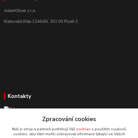
AdamOliver s.r.o.
Klatovská třída 1246/65, 301 00 Plzeň 3
Kontakty
Zákaznická podpora StuhyLevně.cz
+420 725 618 353
Zpracování cookies
(Po-Pá, 8-16 hod.)
Náš e-shop a partneři potřebují Váš
souhlas
s použitím souborů
cookies, aby Vám mohli zobrazovat informace týkající se Vašich
adamoliver@seznam.cz