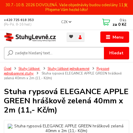
30.7.-10.8. 2026 DOVOLENÁ. Vaše objednávky budou odeslány 11.8.
Přejeme Vám hezké léto!
0
ks
+420 725 618 353
CZK
za
0 Kč
(Po-Pá, 8-16 hod.)
Menu
Hledat
Úvod
Stuhy látkové
Stuhy látkové jednobarevné
Rypsové
jednobarevné stuhy
Stuha rypsová ELEGANCE APPLE GREEN hráškově
zelená 40mm x 2m (11,- Kč/m)
Stuha rypsová ELEGANCE APPLE
GREEN hráškově zelená 40mm x
2m (11,- Kč/m)