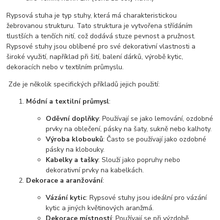
Rypsová stuha je typ stuhy, která má charakteristickou
žebrovanou strukturu. Tato struktura je vytvořena střídáním
tlustších a tenčích nití, což dodává stuze pevnost a pružnost.
Rypsové stuhy jsou oblíbené pro své dekorativní vlastnosti a
široké využití, například při šití, balení dárků, výrobě kytic,
dekoracích nebo v textilním průmyslu.
Zde je několik specifických příkladů jejich použití:
Módní a textilní průmysl
:
Oděvní doplňky
: Používají se jako lemování, ozdobné
prvky na oblečení, pásky na šaty, sukně nebo kalhoty.
Výroba klobouků
: Často se používají jako ozdobné
pásky na klobouky.
Kabelky a tašky
: Slouží jako popruhy nebo
dekorativní prvky na kabelkách.
Dekorace a aranžování
:
Vázání kytic
: Rypsové stuhy jsou ideální pro vázání
kytic a jiných květinových aranžmá.
Dekorace místností
: Používají se při výzdobě