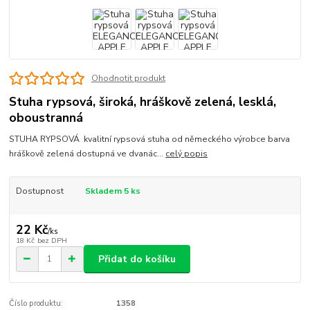
Ohodnotit produkt
Stuha rypsová, široká, hráškově zelená, lesklá,
oboustranná
STUHA RYPSOVÁ kvalitní rypsová stuha od německého výrobce barva
hráškově zelená dostupná ve dvanác...
celý popis
Dostupnost
Skladem 5 ks
22 Kč
/
ks
18 Kč
bez DPH
Přidat do košíku
Číslo produktu:
1358