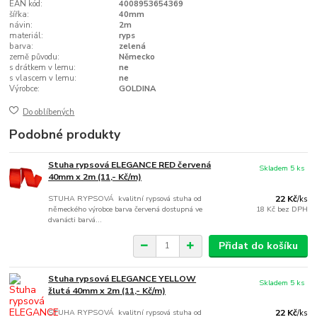
EAN kód:
4008953654369
šířka:
40mm
návin:
2m
materiál:
ryps
barva:
zelená
země původu:
Německo
s drátkem v lemu:
ne
s vlascem v lemu:
ne
Výrobce:
GOLDINA
Do oblíbených
Podobné produkty
Stuha rypsová ELEGANCE RED červená
Skladem 5 ks
40mm x 2m (11,- Kč/m)
STUHA RYPSOVÁ kvalitní rypsová stuha od
22 Kč
/
ks
německého výrobce barva červená dostupná ve
18 Kč
bez DPH
dvanácti barvá...
Přidat do košíku
Stuha rypsová ELEGANCE YELLOW
Skladem 5 ks
žlutá 40mm x 2m (11,- Kč/m)
STUHA RYPSOVÁ kvalitní rypsová stuha od
22 Kč
/
ks