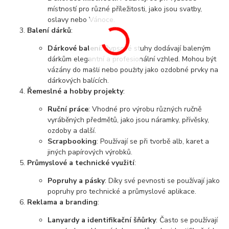
místností pro různé příležitosti, jako jsou svatby,
oslavy nebo Vánoce.
Balení dárků
:
Dárkové balení
: Rypsové stuhy dodávají baleným
dárkům elegantní a profesionální vzhled. Mohou být
vázány do mašlí nebo použity jako ozdobné prvky na
dárkových balících.
Řemeslné a hobby projekty
:
Ruční práce
: Vhodné pro výrobu různých ručně
vyráběných předmětů, jako jsou náramky, přívěsky,
ozdoby a další.
Scrapbooking
: Používají se při tvorbě alb, karet a
jiných papírových výrobků.
Průmyslové a technické využití
:
Popruhy a pásky
: Díky své pevnosti se používají jako
popruhy pro technické a průmyslové aplikace.
Reklama a branding
:
Lanyardy a identifikační šňůrky
: Často se používají