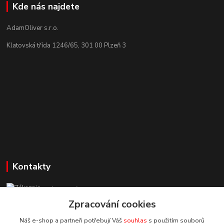
Kde nás najdete
AdamOliver s.r.o.
Klatovská třída 1246/65, 301 00 Plzeň 3
Kontakty
Zákaznická podpora StuhyLevně.cz
+420 725 618 353
Zpracování cookies
(Po-Pá, 8-16 hod.)
Náš e-shop a partneři potřebují Váš
souhlas
s použitím souborů