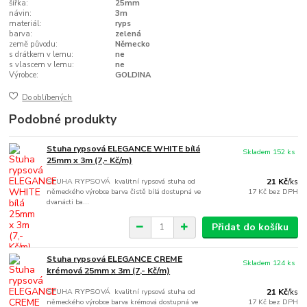
šířka:
25mm
návin:
3m
materiál:
ryps
barva:
zelená
země původu:
Německo
s drátkem v lemu:
ne
s vlascem v lemu:
ne
Výrobce:
GOLDINA
Do oblíbených
Podobné produkty
Stuha rypsová ELEGANCE WHITE bílá
Skladem 152 ks
25mm x 3m (7,- Kč/m)
STUHA RYPSOVÁ kvalitní rypsová stuha od
21 Kč
/
ks
německého výrobce barva čistě bílá dostupná ve
17 Kč
bez DPH
dvanácti ba...
Přidat do košíku
Stuha rypsová ELEGANCE CREME
Skladem 124 ks
krémová 25mm x 3m (7,- Kč/m)
STUHA RYPSOVÁ kvalitní rypsová stuha od
21 Kč
/
ks
německého výrobce barva krémová dostupná ve
17 Kč
bez DPH