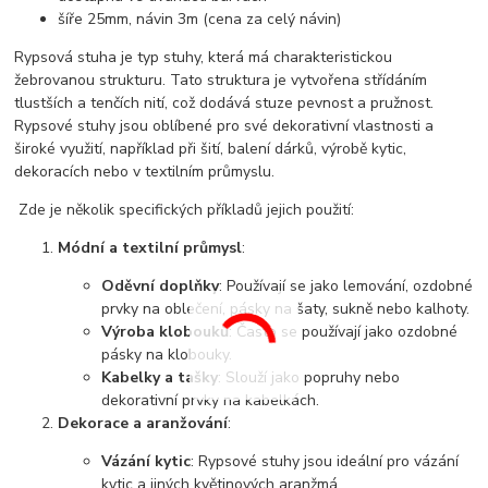
šíře 25mm, návin 3m (cena za celý návin)
Rypsová stuha je typ stuhy, která má charakteristickou
žebrovanou strukturu. Tato struktura je vytvořena střídáním
tlustších a tenčích nití, což dodává stuze pevnost a pružnost.
Rypsové stuhy jsou oblíbené pro své dekorativní vlastnosti a
široké využití, například při šití, balení dárků, výrobě kytic,
dekoracích nebo v textilním průmyslu.
Zde je několik specifických příkladů jejich použití:
Módní a textilní průmysl
:
Oděvní doplňky
: Používají se jako lemování, ozdobné
prvky na oblečení, pásky na šaty, sukně nebo kalhoty.
Výroba klobouků
: Často se používají jako ozdobné
pásky na klobouky.
Kabelky a tašky
: Slouží jako popruhy nebo
dekorativní prvky na kabelkách.
Dekorace a aranžování
:
Vázání kytic
: Rypsové stuhy jsou ideální pro vázání
kytic a jiných květinových aranžmá.