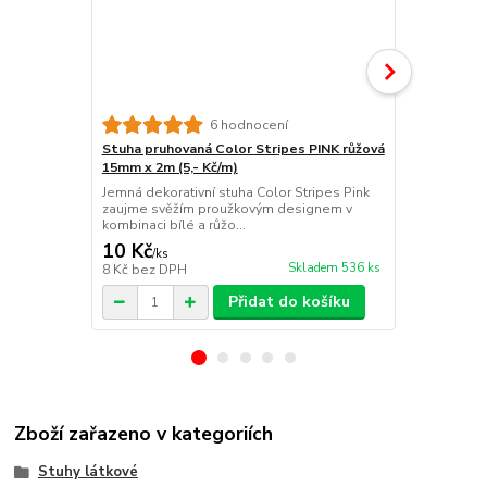
6 hodnocení
Stuha pruhovaná Color Stripes PINK růžová
Stuha pruho
15mm x 2m (5,- Kč/m)
zelená 15mm
Jemná dekorativní stuha Color Stripes Pink
Svěží dekora
zaujme svěžím proužkovým designem v
v kombinaci 
kombinaci bílé a růžo...
působí ve...
10 Kč
10 Kč
/
ks
/
ks
Skladem 536 ks
8 Kč
bez DPH
8 Kč
bez DP
Přidat do košíku
Zboží zařazeno v kategoriích
Stuhy látkové