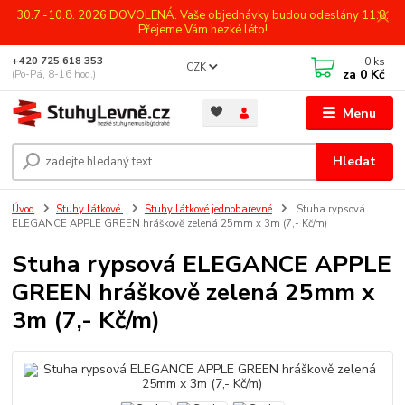
30.7.-10.8. 2026 DOVOLENÁ. Vaše objednávky budou odeslány 11.8.
Přejeme Vám hezké léto!
0
ks
+420 725 618 353
CZK
za
0 Kč
(Po-Pá, 8-16 hod.)
Menu
Hledat
Úvod
Stuhy látkové
Stuhy látkové jednobarevné
Stuha rypsová
ELEGANCE APPLE GREEN hráškově zelená 25mm x 3m (7,- Kč/m)
Stuha rypsová ELEGANCE APPLE
GREEN hráškově zelená 25mm x
3m (7,- Kč/m)