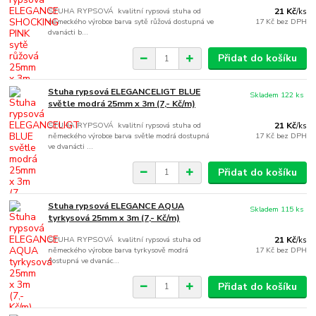
STUHA RYPSOVÁ kvalitní rypsová stuha od
21 Kč
/
ks
německého výrobce barva sytě růžová dostupná ve
17 Kč
bez DPH
dvanácti b...
Přidat do košíku
Stuha rypsová ELEGANCELIGT BLUE
Skladem 122 ks
světle modrá 25mm x 3m (7,- Kč/m)
STUHA RYPSOVÁ kvalitní rypsová stuha od
21 Kč
/
ks
německého výrobce barva světle modrá dostupná
17 Kč
bez DPH
ve dvanácti ...
Přidat do košíku
Stuha rypsová ELEGANCE AQUA
Skladem 115 ks
tyrkysová 25mm x 3m (7,- Kč/m)
STUHA RYPSOVÁ kvalitní rypsová stuha od
21 Kč
/
ks
německého výrobce barva tyrkysově modrá
17 Kč
bez DPH
dostupná ve dvanác...
Přidat do košíku