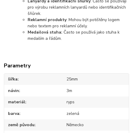
Lanyardy a identifikační šňůrky
: Často se používají
pro výrobu reklamních lanyardů nebo identifikačních
šňůrek.
Reklamní produkty
: Mohou být potištěny logem
nebo textem pro reklamní účely.
Medailová stuha:
Často se používá jako stuha k
medailím a řádům.
Parametry
šířka
25mm
návin
3m
materiál
ryps
barva
zelená
země původu
Německo