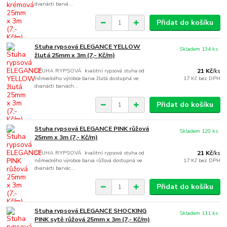
dvanácti barvá...
Přidat do košíku
Stuha rypsová ELEGANCE YELLOW
Skladem 134 ks
žlutá 25mm x 3m (7,- Kč/m)
STUHA RYPSOVÁ kvalitní rypsová stuha od
21 Kč
/
ks
německého výrobce barva žlutá dostupná ve
17 Kč
bez DPH
dvanácti barvách...
Přidat do košíku
Stuha rypsová ELEGANCE PINK růžová
Skladem 120 ks
25mm x 3m (7,- Kč/m)
STUHA RYPSOVÁ kvalitní rypsová stuha od
21 Kč
/
ks
německého výrobce barva růžová dostupná ve
17 Kč
bez DPH
dvanácti barvác...
Přidat do košíku
Stuha rypsová ELEGANCE SHOCKING
Skladem 111 ks
PINK sytě růžová 25mm x 3m (7,- Kč/m)