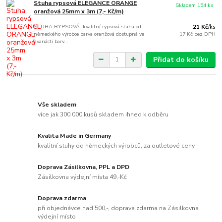
Stuha rypsová ELEGANCE ORANGE
Skladem 154 ks
oranžová 25mm x 3m (7,- Kč/m)
STUHA RYPSOVÁ kvalitní rypsová stuha od
21 Kč
/
ks
německého výrobce barva oranžová dostupná ve
17 Kč
bez DPH
dvanácti barv...
Přidat do košíku
Vše skladem
více jak 300.000 kusů skladem ihned k odběru
Kvalita Made in Germany
kvalitní stuhy od německých výrobců, za outletové ceny
Doprava Zásilkovna, PPL a DPD
Zásilkovna výdejní místa 49,-Kč
Doprava zdarma
při objednávce nad 500,-, doprava zdarma na Zásilkovna
výdejní místo