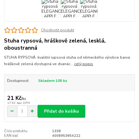
Ohodnotit produkt
Stuha rypsová, hráškově zelená, lesklá,
oboustranná
STUHA RYPSOVÁ kvalitní rypsová stuha od německého výrobce barva
hráškově zelená dostupná ve dvanác...
celý popis
Dostupnost
Skladem 105 ks
21 Kč
/
ks
17 Kč
bez DPH
Přidat do košíku
Číslo produktu:
1338
EAN kód:
4008953654222