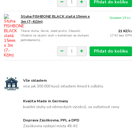
Přidat do košíku
Stuha FISHBONE BLACK zlatá 15mm x
Skladem 25 ks
3m (7,-Kč/m)
Tkaná stuha, černá, zlaté pruhy. Oboulící.
21 Kč
/
ks
Vhodná na vázání stuh v kombinaci se stuhami
17 Kč
bez DPH
jednobarevný...
Přidat do košíku
Vše skladem
více jak 300.000 kusů skladem ihned k odběru
Kvalita Made in Germany
kvalitní stuhy od německých výrobců, za outletové ceny
Doprava Zásilkovna, PPL a DPD
Zásilkovna výdejní místa 49,-Kč