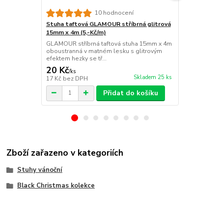
10 hodnocení
Stuha taftová GLAMOUR stříbrná glitrová
Stuha zlat
15mm x 4m (5,-Kč/m)
15mm x 3m (
GLAMOUR stříbrná taftová stuha 15mm x 4m
CELEBRATION 
oboustranná v matném lesku s glitrovým
úzká látková 
efektem hezky se tř...
stuha od něm
20 Kč
12 Kč
/
ks
/
ks
Skladem 25 ks
17 Kč
bez DPH
10 Kč
bez D
Přidat do košíku
Zboží zařazeno v kategoriích
Stuhy vánoční
Black Christmas kolekce