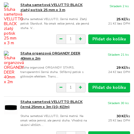
Stuha sametová VELUTTO BLACK
Skladem 2 ks
zlatý potisk 25 mm x 3 m
Stuha sametová VELLUTO, černá matná. Zlatý
25 Kč
/
ks
potisk Stardust. Na omak velice jemná, ale pevná
21 Kč
bez DPH
stuha. V...
Přidat do košíku
Stuha organzová ORGANDY DEER
Skladem 21 ks
40mm x 2m
Stuha organzová ORGANDY STARS,
29 Kč
/
ks
transparentní černá stuha. Stříbrný potisk s
24 Kč
bez DPH
glitrovým efektem. Trans...
Přidat do košíku
Stuha sametová VELUTTO BLACK
Skladem 30 ks
černá 25mm x 3m (10,-Kč/m)
Stuha sametová VELLUTO, černá matná. Na
30 Kč
/
ks
omak velice jemná, ale pevná stuha. Vhodná na
25 Kč
bez DPH
vázání větších...