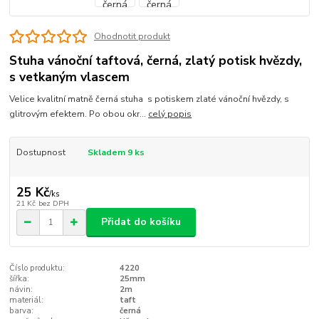
Ohodnotit produkt
Stuha vánoční taftová, černá, zlatý potisk hvězdy,
s vetkaným vlascem
Velice kvalitní matně černá stuha s potiskem zlaté vánoční hvězdy, s
glitrovým efektem. Po obou okr...
celý popis
Dostupnost
Skladem 9 ks
25 Kč
/
ks
21 Kč
bez DPH
Přidat do košíku
Číslo produktu:
4220
šířka:
25mm
návin:
2m
materiál:
taft
barva:
černá