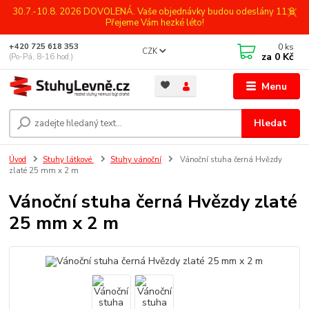
30.7.-10.8. 2026 DOVOLENÁ. Vaše objednávky budou odeslány 11.8.
Přejeme Vám hezké léto!
0
ks
+420 725 618 353
CZK
za
0 Kč
(Po-Pá, 8-16 hod.)
Menu
Hledat
Úvod
Stuhy látkové
Stuhy vánoční
Vánoční stuha černá Hvězdy
zlaté 25 mm x 2 m
Vánoční stuha černá Hvězdy zlaté
25 mm x 2 m