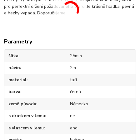
pro perfektní držení požadovaného tvaru. Je krásně hladká, pevná
a hezky vypadá. Doporučujeme!
Parametry
šířka
25mm
návin
2m
materiál
taft
barva
černá
země původu
Německo
s drátkem v lemu
ne
s vlascem v lemu
ano
motiv
hvězda