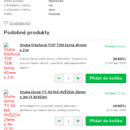
země původu:
Německo
s drátkem v lemu:
ne
s vlascem v lemu:
ano
motiv:
hvězda
Do oblíbených
Podobné produkty
Stuha třásňová TOP TEN černá 40 mm
Skladem 34 ks
x 2 m
Krásná černo-zlatá stuha s třásněmi. Vhodná na
20 Kč
/
ks
luxusní balení dárků s použitím jednobarevného
17 Kč
bez DPH
papíru...
Přidat do košíku
Stuha černá TY JSI MÁ HVĚZDA 25mm
Skladem 11 ks
x 3m (3,30 Kč/m)
Je to elegantní a zároveň vtipná dekorace –
10 Kč
/
ks
perfektní pro balení dárků učitelce němčiny
8 Kč
bez DPH
Přidat do košíku