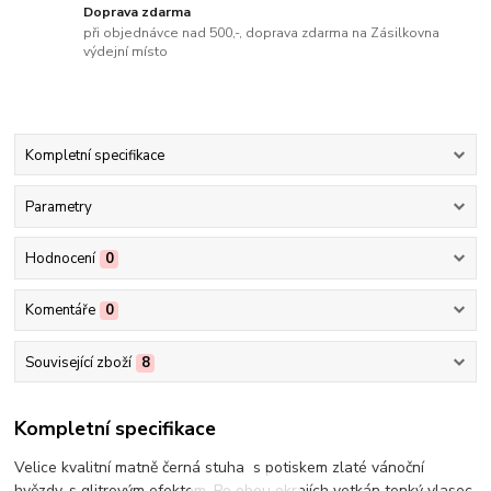
Doprava zdarma
při objednávce nad 500,-, doprava zdarma na Zásilkovna
výdejní místo
Kompletní specifikace
Parametry
Hodnocení
0
Komentáře
0
Související zboží
8
Kompletní specifikace
Velice kvalitní matně černá stuha s potiskem zlaté vánoční
hvězdy, s glitrovým efektem. Po obou okrajích vetkán tenký vlasec