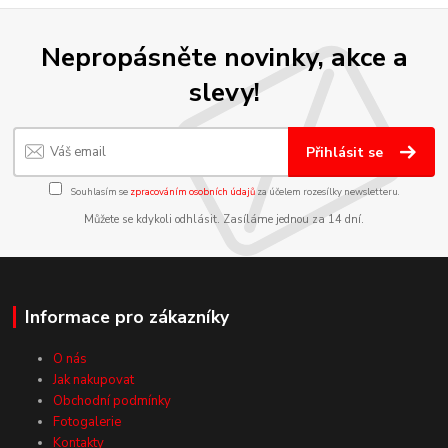
Nepropásněte novinky, akce a
slevy!
Přihlásit se
Souhlasím se
zpracováním osobních údajů
za účelem rozesílky newsletteru.
Můžete se kdykoli odhlásit. Zasíláme jednou za 14 dní.
Informace pro zákazníky
O nás
Jak nakupovat
Obchodní podmínky
Fotogalerie
Kontakty