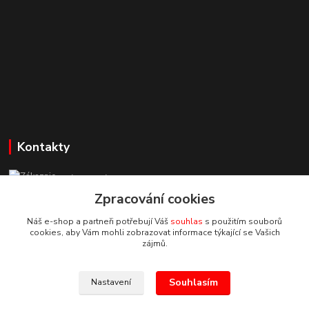
Kontakty
Zákaznická podpora StuhyLevně.cz
+420 725 618 353
Zpracování cookies
(Po-Pá, 8-16 hod.)
Náš e-shop a partneři potřebují Váš
souhlas
s použitím souborů
cookies, aby Vám mohli zobrazovat informace týkající se Vašich
adamoliver@seznam.cz
zájmů.
Souhlasím
Nastavení