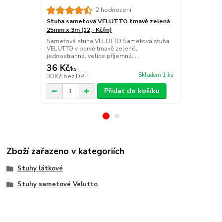
2 hodnocení
Stuha sametová VELUTTO tmavě zelená
Stuha same
25mm x 3m (12,- Kč/m)
25mm x 3m (
Sametová stuha VELUTTO Sametová stuha
Sametová stu
VELUTTO v barvě tmavě zelené,
jednostranná
jednostranná, velice příjemná, ...
strana je hla
36 Kč
30 Kč
/
ks
/
ks
Skladem 1 ks
30 Kč
bez DPH
25 Kč
bez D
Přidat do košíku
Zboží zařazeno v kategoriích
Stuhy látkové
Stuhy sametové Velutto