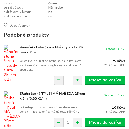
barva:
černá
země původu:
Německo
s drátkem v lemu:
ne
s vlascem v lemu:
ne
Do oblíbených
Podobné produkty
Vánoční stuha černá Hvězdy zlaté 25
Skladem 9 ks
mm x 2 m
Velice kvalitní matně černá stuha s potiskem
25 Kč
/
ks
zlaté vánoční hvězdy, s glitrovým efektem. Po
21 Kč
bez DPH
obou okr...
Přidat do košíku
Stuha černá TY JSI MÁ HVĚZDA 25mm
Skladem 11 ks
x 3m (3,30 Kč/m)
Je to elegantní a zároveň vtipná dekorace –
10 Kč
/
ks
perfektní pro balení dárků učitelce němčiny
8 Kč
bez DPH
Přidat do košíku