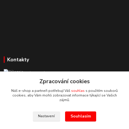
Kontakty
Zákaznická podpora StuhyLevně.cz
+420 725 618 353
Zpracování cookies
(Po-Pá, 8-16 hod.)
Náš e-shop a partneři potřebují Váš
souhlas
s použitím souborů
cookies, aby Vám mohli zobrazovat informace týkající se Vašich
adamoliver@seznam.cz
zájmů.
Souhlasím
Nastavení