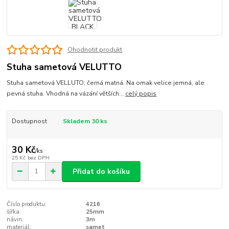
Ohodnotit produkt
Stuha sametová VELUTTO
Stuha sametová VELLUTO, černá matná. Na omak velice jemná, ale
pevná stuha. Vhodná na vázání větších...
celý popis
Dostupnost
Skladem 30 ks
30 Kč
/
ks
25 Kč
bez DPH
Přidat do košíku
Číslo produktu:
4216
šířka:
25mm
návin:
3m
materiál:
samet