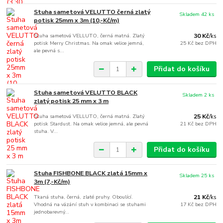
Stuha sametová VELUTTO černá zlatý
Skladem 42 ks
potisk 25mm x 3m (10,-Kč/m)
Stuha sametová VELLUTO, černá matná. Zlatý
30 Kč
/
ks
potisk Merry Christmas. Na omak velice jemná,
25 Kč
bez DPH
ale pevná s...
Přidat do košíku
Stuha sametová VELUTTO BLACK
Skladem 2 ks
zlatý potisk 25 mm x 3 m
Stuha sametová VELLUTO, černá matná. Zlatý
25 Kč
/
ks
potisk Stardust. Na omak velice jemná, ale pevná
21 Kč
bez DPH
stuha. V...
Přidat do košíku
Stuha FISHBONE BLACK zlatá 15mm x
Skladem 25 ks
3m (7,-Kč/m)
Tkaná stuha, černá, zlaté pruhy. Oboulící.
21 Kč
/
ks
Vhodná na vázání stuh v kombinaci se stuhami
17 Kč
bez DPH
jednobarevný...