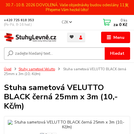
30.7.-10.8. 2026 DOVOLENÁ. Vaše objednávky budou odeslány 11.8.
Přejeme Vám hezké léto!
0
ks
+420 725 618 353
CZK
za
0 Kč
(Po-Pá, 8-16 hod.)
Menu
Hledat
Úvod
Stuhy sametové Velutto
Stuha sametová VELUTTO BLACK černá
25mm x 3m (10,-Kč/m)
Stuha sametová VELUTTO
BLACK černá 25mm x 3m (10,-
Kč/m)