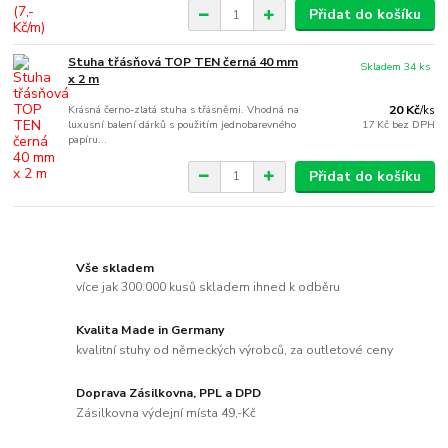
Přidat do košíku
Stuha třásňová TOP TEN černá 40 mm
Skladem 34 ks
x 2 m
Krásná černo-zlatá stuha s třásněmi. Vhodná na
20 Kč
/
ks
luxusní balení dárků s použitím jednobarevného
17 Kč
bez DPH
papíru...
Přidat do košíku
Vše skladem
více jak 300.000 kusů skladem ihned k odběru
Kvalita Made in Germany
kvalitní stuhy od německých výrobců, za outletové ceny
Doprava Zásilkovna, PPL a DPD
Zásilkovna výdejní místa 49,-Kč