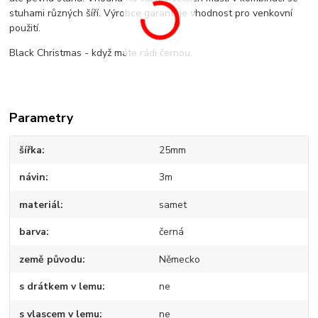
stuhami různých šíří. Výrobce garantuje vhodnost pro venkovní
použití.
Black Christmas - když máte rádi černou.
Parametry
šířka
25mm
návin
3m
materiál
samet
barva
černá
země původu
Německo
s drátkem v lemu
ne
s vlascem v lemu
ne