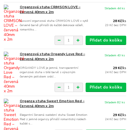
Organzová stuha CRIMSON LOVE –
Skladem 44 ks
červená 40mm x 2m
Luxusní organzová stuha CRIMSON LOVE v sytě
28 Kč
/
ks
červené barvě přináší do každé dekorace vášeň,
23 Kč
bez DPH
romantiku...
Přidat do košíku
Organzová stuha Organdy Love Red –
Skladem 43 ks
červená 40mm x 2m
ORGANDY LOVE je jemná, transparentní
29 Kč
/
ks
organzová stuha v bílé barvě s výrazným
24 Kč
bez DPH
červeným potiskem srdcí...
Přidat do košíku
Organza stuha Sweet Emotion Red –
Skladem 82 ks
červená 40mm x 2m
Elegantní červená svatební stuha Sweet Emotion
29 Kč
/
ks
Red z jemné organzy přináší romantický nádech
24 Kč
bez DPH
každé s...