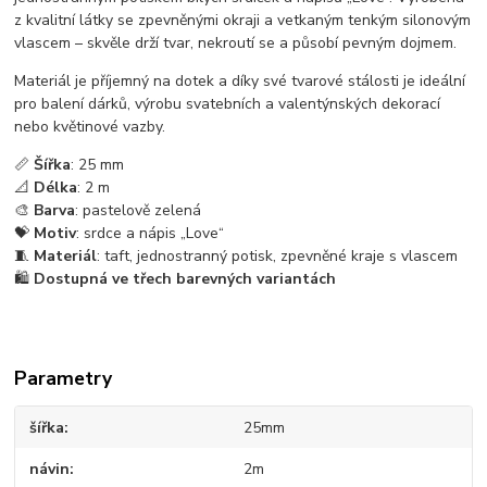
z kvalitní látky se zpevněnými okraji a vetkaným tenkým silonovým
vlascem – skvěle drží tvar, nekroutí se a působí pevným dojmem.
Materiál je příjemný na dotek a díky své tvarové stálosti je ideální
pro balení dárků, výrobu svatebních a valentýnských dekorací
nebo květinové vazby.
📏
Šířka
: 25 mm
📐
Délka
: 2 m
🎨
Barva
: pastelově zelená
💝
Motiv
: srdce a nápis „Love“
🧵
Materiál
: taft, jednostranný potisk, zpevněné kraje s vlascem
🛍️
Dostupná ve třech barevných variantách
Parametry
šířka
25mm
návin
2m