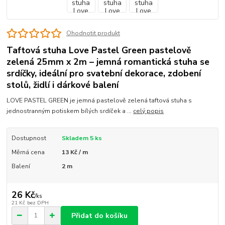
Ohodnotit produkt
Taftová stuha Love Pastel Green pastelově
zelená 25mm x 2m – jemná romantická stuha se
srdíčky, ideální pro svatební dekorace, zdobení
stolů, židlí i dárkové balení
LOVE PASTEL GREEN je jemná pastelově zelená taftová stuha s
jednostranným potiskem bílých srdíček a ...
celý popis
Dostupnost
Skladem 5 ks
Měrná cena
13 Kč / m
Balení
2 m
26 Kč
/
ks
21 Kč
bez DPH
Přidat do košíku