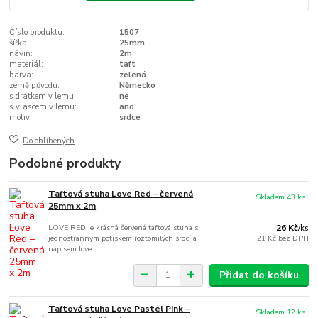
Číslo produktu:
1507
šířka:
25mm
návin:
2m
materiál:
taft
barva:
zelená
země původu:
Německo
s drátkem v lemu:
ne
s vlascem v lemu:
ano
motiv:
srdce
Do oblíbených
Podobné produkty
Taftová stuha Love Red – červená
Skladem 43 ks
25mm x 2m
LOVE RED je krásná červená taftová stuha s
26 Kč
/
ks
jednostranným potiskem roztomilých srdcí a
21 Kč
bez DPH
nápisem love. ...
Přidat do košíku
Taftová stuha Love Pastel Pink –
Skladem 12 ks