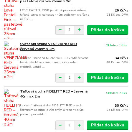
pastelově růžová 25mm x 2m
LOVE PASTEL PINK je něžná pastelově růžová
26 Kč
/
ks
taftová stuha s jednostranným potiskem srdíček a
21 Kč
bez DPH
nápisů „...
Přidat do košíku
Svatební stuha VENEZIANO RED
Skladem 14 ks
červená 25mm x 2m
Svatební stuha VENEZIANO RED v sytě červené
34 Kč
/
ks
barvě působí výrazně, romanticky a velmi
28 Kč
bez DPH
efektně. Lehká ...
Přidat do košíku
Taftová stuha FIDELITY RED – červená
Skladem 73 ks
40mm x 2m
Luxusní taftová stuha FIDELITY RED v sytě
30 Kč
/
ks
červeném odstínu je výrazným a romantickým
25 Kč
bez DPH
prvkem pro každ...
Přidat do košíku