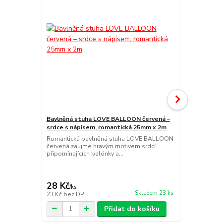
Bavlněná stuha LOVE BALLOON červená –
srdce s nápisem, romantická 25mm x 2m
Bavlněná st
Romantická bavlněná stuha LOVE BALLOON
srdce s náp
červená zaujme hravým motivem srdcí
Romantická 
připomínajících balónky a...
růžová zauj
připomínající
28 Kč
28 Kč
/
ks
/
ks
Skladem 23 ks
23 Kč
bez DPH
23 Kč
bez D
Přidat do košíku