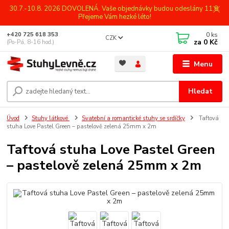
30.7.-10.8. 2026 DOVOLENÁ. Vaše objednávky budou odeslány 11.8.
Přejeme Vám hezké léto!
0
ks
+420 725 618 353
CZK
za
0 Kč
(Po-Pá, 8-16 hod.)
Menu
Hledat
Úvod
Stuhy látkové
Svatební a romantické stuhy se srdíčky
Taftová
stuha Love Pastel Green – pastelově zelená 25mm x 2m
Taftová stuha Love Pastel Green
– pastelově zelená 25mm x 2m