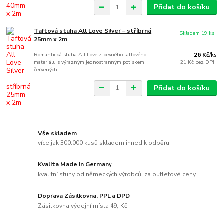
Přidat do košíku
Taftová stuha All Love Silver – stříbrná
Skladem 19 ks
25mm x 2m
Romantická stuha All Love z pevného taftového
26 Kč
/
ks
materiálu s výrazným jednostranným potiskem
21 Kč
bez DPH
červených ...
Přidat do košíku
Vše skladem
více jak 300.000 kusů skladem ihned k odběru
Kvalita Made in Germany
kvalitní stuhy od německých výrobců, za outletové ceny
Doprava Zásilkovna, PPL a DPD
Zásilkovna výdejní místa 49,-Kč