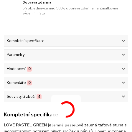
Doprava zdarma
při objednávce nad 500,-, doprava zdarma na Zásilkovna
výdejní místo
Kompletní specifikace
Parametry
Hodnocení
0
Komentáře
0
Související zboží
4
Kompletní specifikace
LOVE PASTEL GREEN
je jemná pastelově zelená taftová stuha s
jednostranným potiskem bílých srdíček a nápisů „Love“. Vyrobena