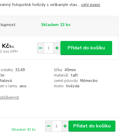
ranný fotopotisk hvězdy s vetkaným vlas...
celý popis
tupnost
Skladem 13 ks
 Kč
/
ks
Přidat do košíku
Kč
bez DPH
roduktu:
3149
šířka:
40mm
2m
materiál:
taft
fialová
země původu:
Německo
em v lemu:
ano
motiv:
hvězda
oblíbených
Přidat do košíku
Skladem 42 ks