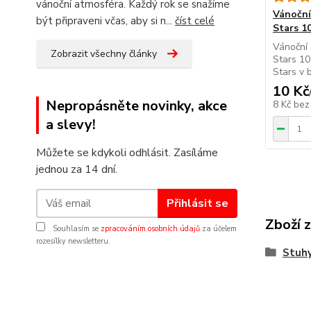
vánoční atmosféra. Každý rok se snažíme
Vánoční
být připraveni včas, aby si n...
číst celé
Stars 1
Vánoční 
Zobrazit všechny články
Stars 10
Stars v b
10 Kč
Nepropásněte novinky, akce
8 Kč
bez
a slevy!
Můžete se kdykoli odhlásit. Zasíláme
jednou za 14 dní.
Přihlásit se
Zboží 
Souhlasím se
zpracováním osobních údajů
za účelem
rozesílky newsletteru.
Stuhy