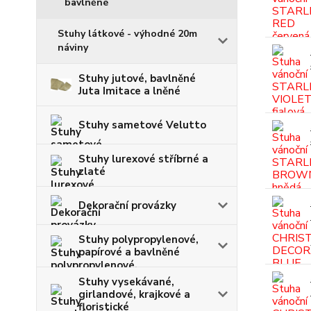
bavlněné
Stuhy látkové - výhodné 20m
náviny
Stuhy jutové, bavlněné
Juta Imitace a lněné
Stuhy sametové Velutto
Stuhy lurexové stříbrné a
zlaté
Dekorační provázky
Stuhy polypropylenové,
papírové a bavlněné
Stuhy vysekávané,
girlandové, krajkové a
floristické