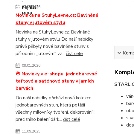
07.05.2026
Novinka na StuhyLevne.cz: Bavlněné
stuhy v jutovém stylu
Novinka na StuhyLevne.cz: Bavlněné
stuhy v jutovém stylu Do naší nabídky
právě přibyly nové bavlněné stuhy s
Kompl
přírodním „jutovým“ vz...
číst celé
09.01.2026
Komple
🌸 Novinky v e-shopu: jednobarevné
taftové a saténové stuhy v jarních
STARLI
barvách
ván
Do naší nabídky přichází nová kolekce
bar
jednobarevných stuh, která potěší
obo
všechny milovníky tvoření, dekorování i
s v
precizního balení dárk...
číst celé
dos
11.09.2025