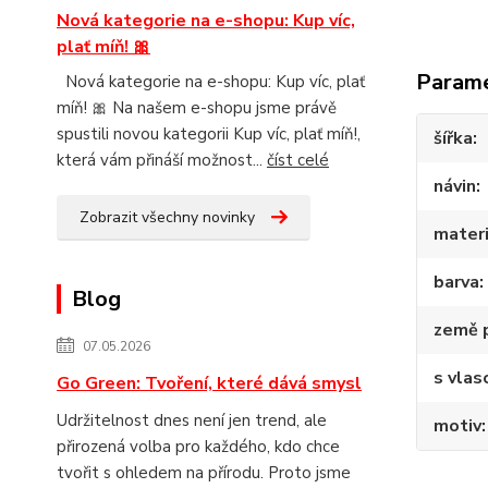
Nová kategorie na e-shopu: Kup víc,
plať míň! 🎀
Param
Nová kategorie na e-shopu: Kup víc, plať
míň! 🎀 Na našem e-shopu jsme právě
spustili novou kategorii Kup víc, plať míň!,
šířka
která vám přináší možnost...
číst celé
návin
Zobrazit všechny novinky
materi
barva
Blog
země 
07.05.2026
s vlas
Go Green: Tvoření, které dává smysl
Udržitelnost dnes není jen trend, ale
motiv
přirozená volba pro každého, kdo chce
tvořit s ohledem na přírodu. Proto jsme