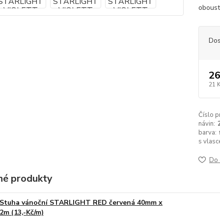
oboust
Dos
26
21 
Číslo p
návin:
barva:
s vlasc
Do 
é produkty
Stuha vánoční STARLIGHT RED červená 40mm x
2m (13,-Kč/m)