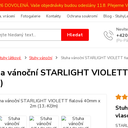
026 DOVOLENÁ. Vaše objednávky budou odeslány 11.8. Přejeme V
, vrácení
Fotogalerie
Kontakty
Ochrana soukromí
Blog - StuhyL
Nevíte
Hledat
+420
(Po-Pá
tuhy látkové
Stuhy vánoční
Stuha vánoční STARLIGHT VIOLETT fia
a vánoční STARLIGHT VIOLETT 
)
Stuh
vlas
STARLI