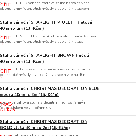
STARLIGHT RED vánoční taftová stuha barva červená
oboustranný fotopotisk hvězdy s vetkaným vlascem ...
Stuha vánoční STARLIGHT VIOLETT fialová
40mm x 2m (13,-Kč/m)
STARLIGHT VIOLETT vánoční taftová stuha barva fialová
oboustranný fotopotisk hvězdy s vetkaným vlas...
Stuha vánoční STARLIGHT BROWN hnědá
40mm x 2m (13,-Kč/m)
STARLIGHT taftová stuha v barvě hnědé oboustranná,
potisk bílé hvězdy s vetkaným vlascem v lemu 40m...
Stuha vánoční CHRISTMAS DECORATION BLUE
modrá 40mm x 2m (15,-Kč/m)
Elegantní taftová stuha s detailním jednostranným
fotopotiskem ve vánočním stylu.
Stuha vánoční CHRISTMAS DECORATION
GOLD zlatá 40mm x 2m (16,-Kč/m)
Luxusní taftová stuha s jemným jednostranným