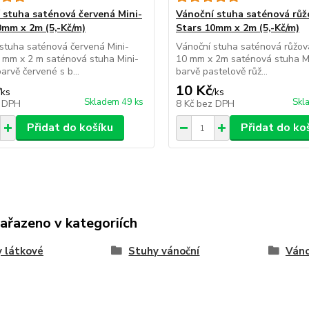
 stuha saténová červená Mini-
Vánoční stuha saténová růž
0mm x 2m (5,-Kč/m)
Stars 10mm x 2m (5,-Kč/m)
stuha saténová červená Mini-
Vánoční stuha saténová růžov
 mm x 2 m saténová stuha Mini-
10 mm x 2m saténová stuha Mi
arvě červené s b...
barvě pastelově růž...
10 Kč
/
ks
/
ks
Skladem 49 ks
Skl
 DPH
8 Kč
bez DPH
Přidat do košíku
Přidat do ko
zařazeno v kategoriích
 látkové
Stuhy vánoční
Váno