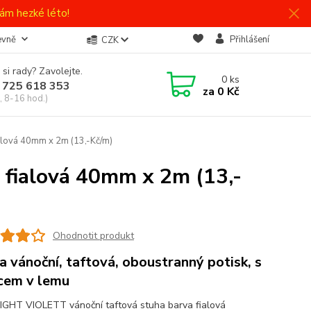
ám hezké léto!
evně
Přihlášení
CZK
 si rady? Zavolejte.
0
ks
 725 618 353
za
0 Kč
, 8-16 hod.)
lová 40mm x 2m (13,-Kč/m)
fialová 40mm x 2m (13,-
Ohodnotit produkt
a vánoční, taftová, oboustranný potisk, s
cem v lemu
GHT VIOLETT vánoční taftová stuha barva fialová