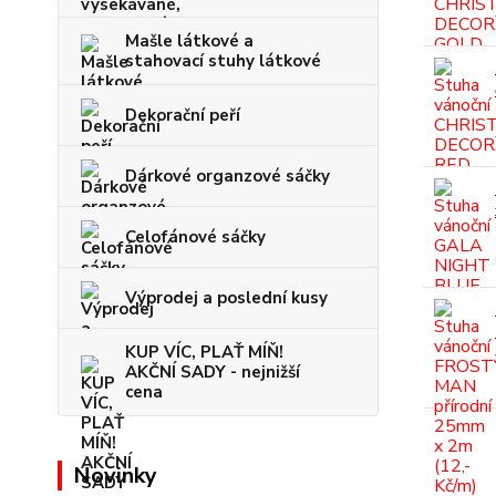
Mašle látkové a
stahovací stuhy látkové
Dekorační peří
Dárkové organzové sáčky
Celofánové sáčky
Výprodej a poslední kusy
KUP VÍC, PLAŤ MÍŇ!
AKČNÍ SADY - nejnižší
cena
Novinky