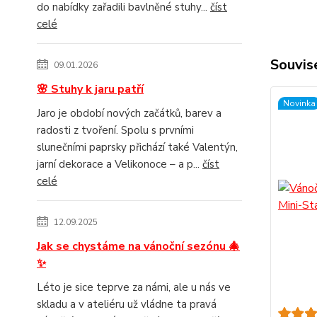
do nabídky zařadili bavlněné stuhy...
číst
celé
Souvise
09.01.2026
🌸 Stuhy k jaru patří
Novinka
Jaro je období nových začátků, barev a
radosti z tvoření. Spolu s prvními
slunečními paprsky přichází také Valentýn,
jarní dekorace a Velikonoce – a p...
číst
celé
12.09.2025
Jak se chystáme na vánoční sezónu 🎄
✨
Léto je sice teprve za námi, ale u nás ve
skladu a v ateliéru už vládne ta pravá