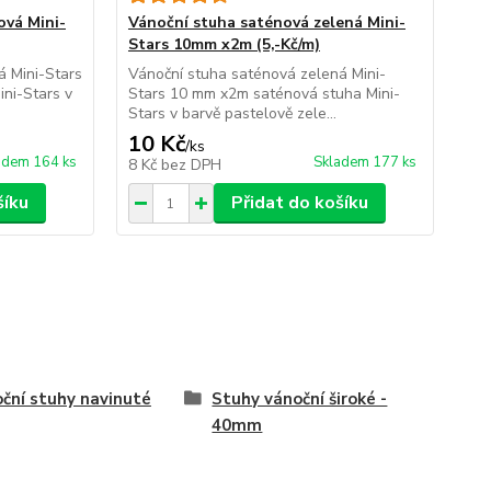
ová Mini-
Vánoční stuha saténová zelená Mini-
Stars 10mm x2m (5,-Kč/m)
á Mini-Stars
Vánoční stuha saténová zelená Mini-
ni-Stars v
Stars 10 mm x2m saténová stuha Mini-
Stars v barvě pastelově zele...
10 Kč
/
ks
adem 164 ks
Skladem 177 ks
8 Kč
bez DPH
šíku
Přidat do košíku
ční stuhy navinuté
Stuhy vánoční široké -
40mm