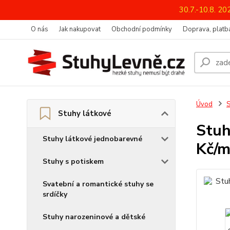
30.7.-10.8. 2
O nás
Jak nakupovat
Obchodní podmínky
Doprava, platba
Úvod
S
Stuhy látkové
Stuh
Stuhy látkové jednobarevné
Kč/m
Stuhy s potiskem
Svatební a romantické stuhy se
srdíčky
Stuhy narozeninové a dětské