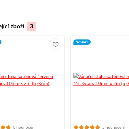
jící zboží
3
Novinka
5 hodnocení
3 hodnocení