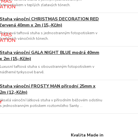
fotopotiskem v teplých zlatavých tónech.
Stuha vánoční CHRISTMAS DECORATION RED
červená 40mm x 2m (15,-Kč/m)
Prémiová taftová stuha s jednostranným fotopotiskem v
tradičních vánočních tónech.
Stuha vánoční GALA NIGHT BLUE modrá 40mm
x 2m (15,-Kč/m)
Luxusní taftová stuha s oboustranným fotopotiskem v
nádherné tyrkysové barvě.
Stuha vánoční FROSTY MAN přírodní 25mm x
2m (12,-Kč/m)
Veselá vánoční látková stuha v přírodním béžovém odstínu
s jednostranným potiskem roztomilého Santy ...
Kvalita Made in