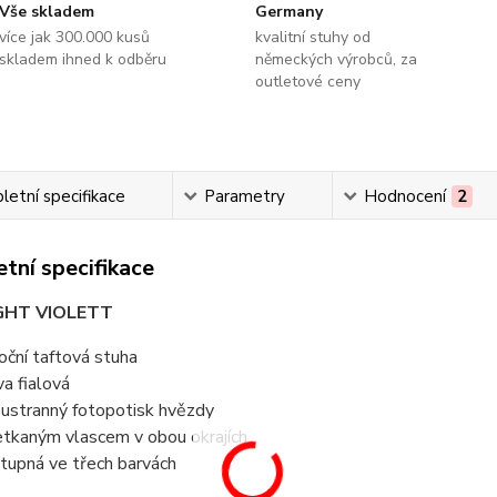
Vše skladem
Germany
více jak 300.000 kusů
kvalitní stuhy od
skladem ihned k odběru
německých výrobců, za
outletové ceny
etní specifikace
Parametry
Hodnocení
2
tní specifikace
GHT VIOLETT
oční taftová stuha
va fialová
ustranný fotopotisk hvězdy
etkaným vlascem v obou okrajích
tupná ve třech barvách