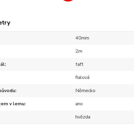
etry
40mm
2m
ál
taft
fialová
původu
Německo
cem v lemu
ano
hvězda