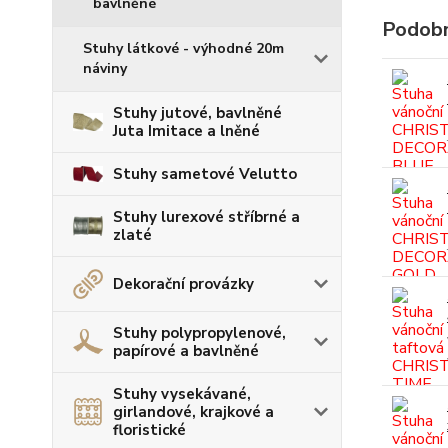
bavlněné
Podobn
Stuhy látkové - výhodné 20m
náviny
Stuhy jutové, bavlněné
Juta Imitace a lněné
Stuhy sametové Velutto
Stuhy lurexové stříbrné a
zlaté
Dekorační provázky
Stuhy polypropylenové,
papírové a bavlněné
Stuhy vysekávané,
girlandové, krajkové a
floristické