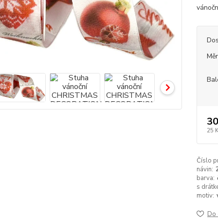
vánočn
Dos
Měr
Bal
30
25 
Číslo p
návin:
barva:
s drátk
motiv:
Do 