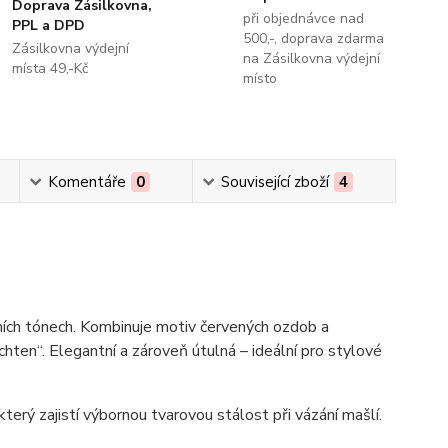
Doprava Zásilkovna,
při objednávce nad
PPL a DPD
500,-, doprava zdarma
Zásilkovna výdejní
na Zásilkovna výdejní
místa 49,-Kč
místo
Komentáře
0
Související zboží
4
ních tónech. Kombinuje motiv červených ozdob a
hten“. Elegantní a zároveň útulná – ideální pro stylové
rý zajistí výbornou tvarovou stálost při vázání mašlí.