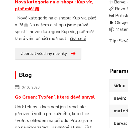
Nová kategorie na e-shopu: Kup víc,
✨ Barva:
plať míň! 🎀
📏 Rozmě
🖼️ Potis
Nová kategorie na e-shopu: Kup víc, plať
🧵 Okraje
míň! 🎀 Na našem e-shopu jsme právě
📦 Materi
spustili novou kategorii Kup víc, plať míň!,
která vám přináší možnost...
číst celé
Tip:
Skvěl
Zobrazit všechny novinky
Param
Blog
šířka
07.05.2026
Go Green: Tvoření, které dává smysl
návin
Udržitelnost dnes není jen trend, ale
materi
přirozená volba pro každého, kdo chce
tvořit s ohledem na přírodu. Proto jsme
barva
do nabídky zařadili bavlněné stuhy...
číst