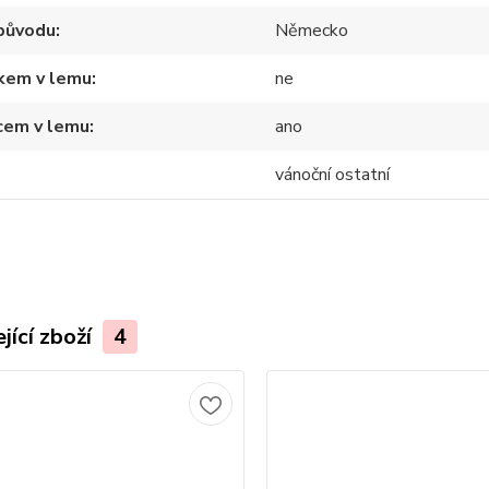
původu
Německo
tkem v lemu
ne
cem v lemu
ano
vánoční ostatní
jící zboží
4