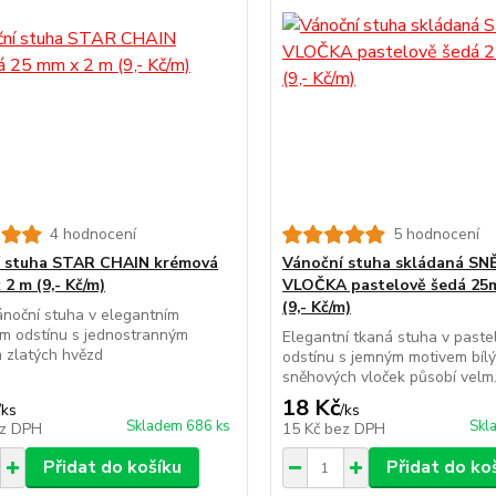
4 hodnocení
5 hodnocení
í stuha STAR CHAIN krémová
Vánoční stuha skládaná S
2 m (9,- Kč/m)
VLOČKA pastelově šedá 25
(9,- Kč/m)
noční stuha v elegantním
m odstínu s jednostranným
Elegantní tkaná stuha v past
 zlatých hvězd
odstínu s jemným motivem bíl
sněhových vloček působí velm.
18 Kč
/
ks
/
ks
Skladem 686 ks
Skl
z DPH
15 Kč
bez DPH
Přidat do košíku
Přidat do ko