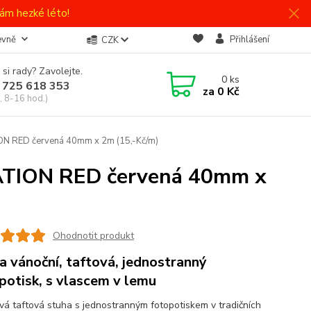
ám hezké léto!
evně
Přihlášení
CZK
 si rady? Zavolejte.
0
ks
 725 618 353
za
0 Kč
, 8-16 hod.)
 RED červená 40mm x 2m (15,-Kč/m)
TION RED červená 40mm x
Ohodnotit produkt
a vánoční, taftová, jednostranný
potisk, s vlascem v lemu
vá taftová stuha s jednostranným fotopotiskem v tradičních