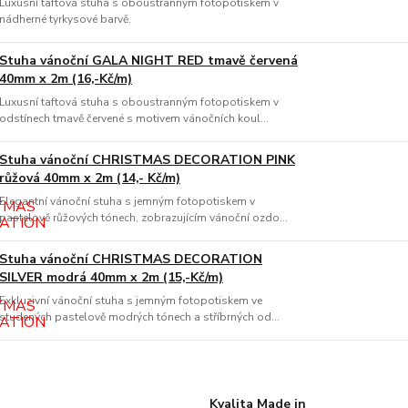
Luxusní taftová stuha s oboustranným fotopotiskem v
nádherné tyrkysové barvě.
Stuha vánoční GALA NIGHT RED tmavě červená
40mm x 2m (16,-Kč/m)
Luxusní taftová stuha s oboustranným fotopotiskem v
odstínech tmavě červené s motivem vánočních koul...
Stuha vánoční CHRISTMAS DECORATION PINK
růžová 40mm x 2m (14,- Kč/m)
Elegantní vánoční stuha s jemným fotopotiskem v
pastelově růžových tónech, zobrazujícím vánoční ozdo...
Stuha vánoční CHRISTMAS DECORATION
SILVER modrá 40mm x 2m (15,-Kč/m)
Exkluzivní vánoční stuha s jemným fotopotiskem ve
studených pastelově modrých tónech a stříbrných od...
Kvalita Made in