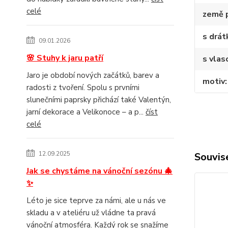
celé
země 
s drá
09.01.2026
🌸 Stuhy k jaru patří
s vlas
Jaro je období nových začátků, barev a
motiv
radosti z tvoření. Spolu s prvními
slunečními paprsky přichází také Valentýn,
jarní dekorace a Velikonoce – a p...
číst
celé
12.09.2025
Souvise
Jak se chystáme na vánoční sezónu 🎄
✨
Léto je sice teprve za námi, ale u nás ve
skladu a v ateliéru už vládne ta pravá
vánoční atmosféra. Každý rok se snažíme