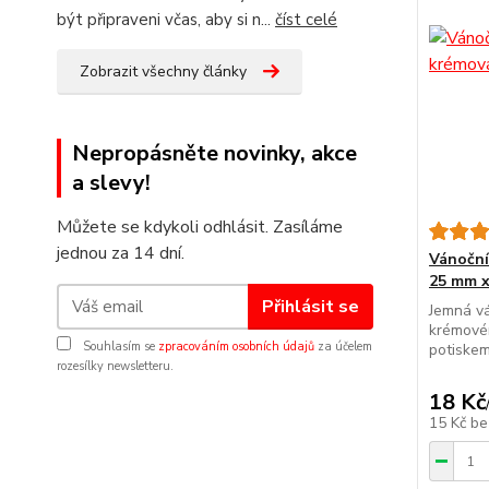
být připraveni včas, aby si n...
číst celé
Zobrazit všechny články
Nepropásněte novinky, akce
a slevy!
Můžete se kdykoli odhlásit. Zasíláme
jednou za 14 dní.
Vánočn
25 mm x 
Přihlásit se
Jemná vá
krémové
Souhlasím se
zpracováním osobních údajů
za účelem
potiskem
rozesílky newsletteru.
18 Kč
15 Kč
be