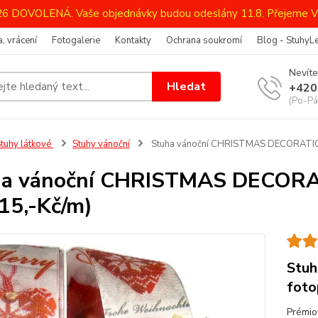
026 DOVOLENÁ. Vaše objednávky budou odeslány 11.8. Přejeme V
, vrácení
Fotogalerie
Kontakty
Ochrana soukromí
Blog - StuhyL
Nevíte
Hledat
+420
(Po-Pá
tuhy látkové
Stuhy vánoční
Stuha vánoční CHRISTMAS DECORATION
ha vánoční CHRISTMAS DECORA
15,-Kč/m)
Stuh
foto
Prémio