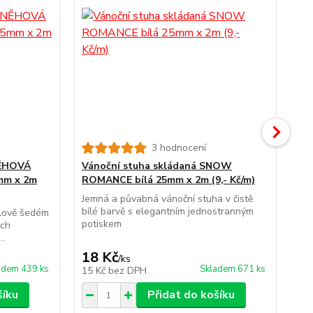
3 hodnocení
NĚHOVÁ
Vánoční stuha skládaná SNOW
Vá
mm x 2m
ROMANCE bílá 25mm x 2m (9,- Kč/m)
RO
2m 
Jemná a půvabná vánoční stuha v čistě
bílé barvě s elegantním jednostranným
elově šedém
Vá
potiskem
ých
RO
..
vel
18 Kč
16
/
ks
adem 439 ks
Skladem 671 ks
15 Kč
bez DPH
13
šíku
Přidat do košíku