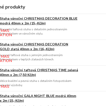
é produkty
Stuha vánoční CHRISTMAS DECORATION BLUE
modrá 40mm x 2m (15,-Kč/m)
Elegantní taftová stuha s detailním jednostranným
fotopotiskem ve vánočním stylu.
Stuha vánoční CHRISTMAS DECORATION
GOLD zlatá 40mm x 2m (16,-Kč/m)
Luxusní taftová stuha s jemným jednostranným
fotopotiskem v teplých zlatavých tónech.
Stuha vánoční taftová CHRISTMAS TIME zelená
40mm x 2m (7,50 Kč/m)
Velice kvalitní a pevná stuha s detailním fotopotiskem
vánoční výzdoby.
Stuha vánoční GALA NIGHT BLUE modrá 40mm
x 2m (15,-Kč/m)