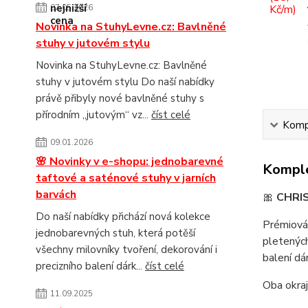
07.05.2026
Novinka na StuhyLevne.cz: Bavlněné
stuhy v jutovém stylu
Novinka na StuhyLevne.cz: Bavlněné
stuhy v jutovém stylu Do naší nabídky
právě přibyly nové bavlněné stuhy s
přírodním „jutovým“ vz...
číst celé
Kompl
09.01.2026
🌸 Novinky v e-shopu: jednobarevné
Komple
taftové a saténové stuhy v jarních
barvách
🎀
CHRI
Do naší nabídky přichází nová kolekce
Prémiová 
jednobarevných stuh, která potěší
pletených
všechny milovníky tvoření, dekorování i
balení dá
precizního balení dárk...
číst celé
Oba okraj
11.09.2025