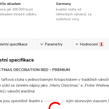
Vše skladem
Germany
více jak 300.000 kusů
kvalitní stuhy od
skladem ihned k odběru
německých výrobců, za
outletové ceny
etní specifikace
Parametry
Hodnocení
1
tní specifikace
STMAS DECORATION RED – PREMIUM
taftová stuha s jednostranným fotopotiskem v tradičních vánoč
 srdcí se zimními nápisy jako „Merry Christmas“ a „Frohe Weihnac
rků i vánoční aranžmá.
e jsou zpevněné tkaním a opatřené tenkým silonovým vlascem, kte