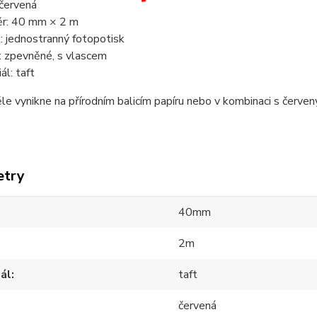
 červená
r: 40 mm × 2 m
k: jednostranný fotopotisk
: zpevněné, s vlascem
ál: taft
e vynikne na přírodním balicím papíru nebo v kombinaci s červen
etry
40mm
2m
ál
taft
červená