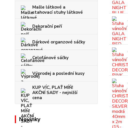
Mašle látkové a
stahovací stuhy látkové
Dekorační peří
Dárkové organzové sáčky
Celofánové sáčky
Výprodej a poslední kusy
KUP VÍC, PLAŤ MÍŇ!
AKČNÍ SADY - nejnižší
cena
Novinky