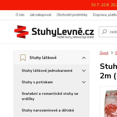
30.7.-10.8. 2
O nás
Jak nakupovat
Obchodní podmínky
Doprava, platba
Úvod
S
Stuhy látkové
Stu
Stuhy látkové jednobarevné
2m (
Stuhy s potiskem
Svatební a romantické stuhy se
srdíčky
Stuhy narozeninové a dětské