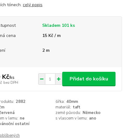
ích tónech.
celý popis
tupnost
Skladem 101 ks
ná cena
15 Kč / m
ení
2 m
 Kč
/
ks
Přidat do košíku
Kč
bez DPH
roduktu:
2882
šířka:
40mm
2m
materiál:
taft
červená
země původu:
Německo
em v lemu:
ne
s vlascem v lemu:
ano
vánoční ostatní
oblíbených