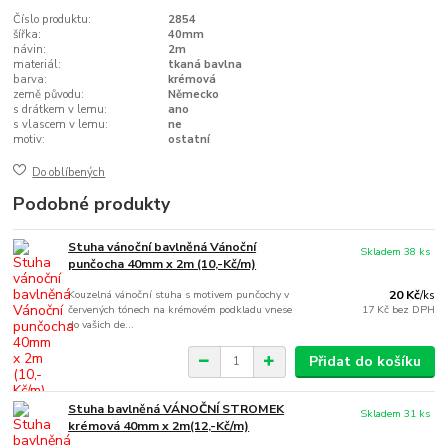
Číslo produktu:
2854
šířka:
40mm
návin:
2m
materiál:
tkaná bavlna
barva:
krémová
země původu:
Německo
s drátkem v lemu:
ano
s vlascem v lemu:
ne
motiv:
ostatní
Do oblíbených
Podobné produkty
Stuha vánoční bavlněná Vánoční
Skladem 38 ks
punčocha 40mm x 2m (10,-Kč/m)
Kouzelná vánoční stuha s motivem punčochy v
20 Kč
/
ks
červených tónech na krémovém podkladu vnese
17 Kč
bez DPH
do vašich de...
Přidat do košíku
Stuha bavlněná VÁNOČNÍ STROMEK
Skladem 31 ks
krémová 40mm x 2m(12,-Kč/m)