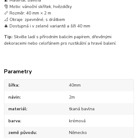
🧵 Materiál: bavlna
🎅 Motiv: vánoční skřítek, hvězdičky
📏 Rozměr: 40 mm × 2 m
📐 Okraje: zpevněné, s drátkem
🎄 Dostupná i v zelené variantě a šíři 40 mm
Tip:
Skvěle ladí s přírodním balicím papírem, dřevěnými
dekoracemi nebo celofánem pro rustikální a hravé balení.
Parametry
šířka
40mm
návin
2m
materiál
tkaná bavlna
barva
krémová
země původu
Německo