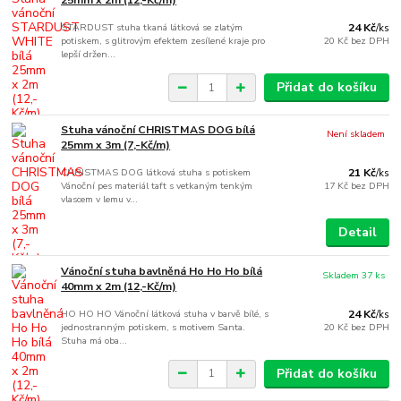
25mm x 2m (12,-Kč/m)
STARDUST stuha tkaná látková se zlatým
24 Kč
/
ks
potiskem, s glitrovým efektem zesílené kraje pro
20 Kč
bez DPH
lepší držen...
Přidat do košíku
Stuha vánoční CHRISTMAS DOG bílá
Není skladem
25mm x 3m (7,-Kč/m)
CHRISTMAS DOG látková stuha s potiskem
21 Kč
/
ks
Vánoční pes materiál taft s vetkaným tenkým
17 Kč
bez DPH
vlascem v lemu v...
Detail
Vánoční stuha bavlněná Ho Ho Ho bílá
Skladem 37 ks
40mm x 2m (12,-Kč/m)
HO HO HO Vánoční látková stuha v barvě bílé, s
24 Kč
/
ks
jednostranným potiskem, s motivem Santa.
20 Kč
bez DPH
Stuha má oba...
Přidat do košíku