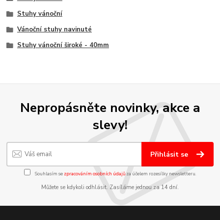
Stuhy vánoční
Vánoční stuhy navinuté
Stuhy vánoční široké - 40mm
Nepropásněte novinky, akce a
slevy!
Přihlásit se
Souhlasím se
zpracováním osobních údajů
za účelem rozesílky newsletteru.
Můžete se kdykoli odhlásit. Zasíláme jednou za 14 dní.