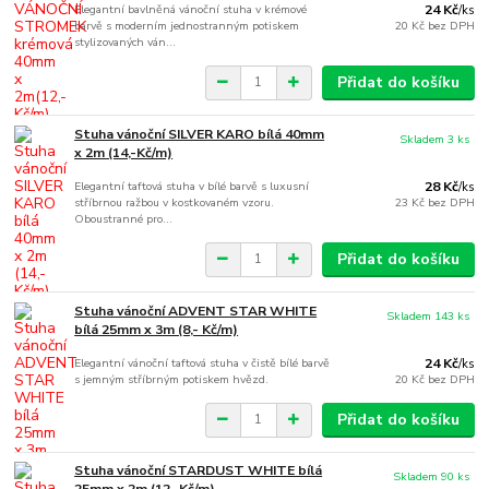
Elegantní bavlněná vánoční stuha v krémové
24 Kč
/
ks
barvě s moderním jednostranným potiskem
20 Kč
bez DPH
stylizovaných ván...
Přidat do košíku
Stuha vánoční SILVER KARO bílá 40mm
Skladem 3 ks
x 2m (14,-Kč/m)
Elegantní taftová stuha v bílé barvě s luxusní
28 Kč
/
ks
stříbrnou ražbou v kostkovaném vzoru.
23 Kč
bez DPH
Oboustranné pro...
Přidat do košíku
Stuha vánoční ADVENT STAR WHITE
Skladem 143 ks
bílá 25mm x 3m (8,- Kč/m)
Elegantní vánoční taftová stuha v čistě bílé barvě
24 Kč
/
ks
s jemným stříbrným potiskem hvězd.
20 Kč
bez DPH
Přidat do košíku
Stuha vánoční STARDUST WHITE bílá
Skladem 90 ks