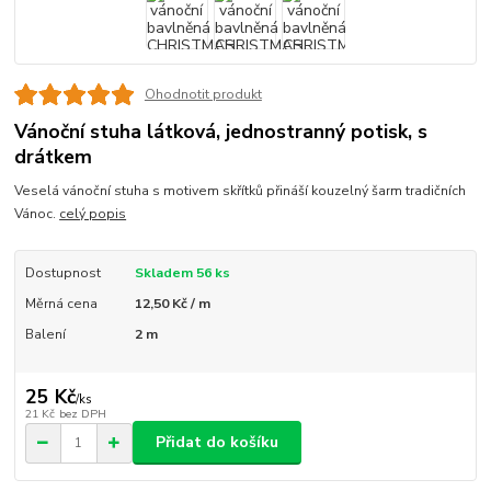
Ohodnotit produkt
Vánoční stuha látková, jednostranný potisk, s
drátkem
Veselá vánoční stuha s motivem skřítků přináší kouzelný šarm tradičních
Vánoc.
celý popis
Dostupnost
Skladem 56 ks
Měrná cena
12,50 Kč / m
Balení
2 m
25 Kč
/
ks
21 Kč
bez DPH
Přidat do košíku