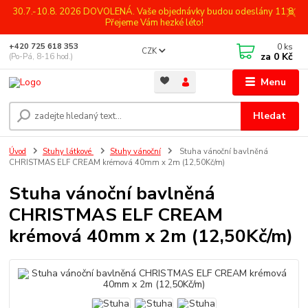
30.7.-10.8. 2026 DOVOLENÁ. Vaše objednávky budou odeslány 11.8.
Přejeme Vám hezké léto!
0
ks
+420 725 618 353
CZK
za
0 Kč
(Po-Pá, 8-16 hod.)
Menu
Hledat
Úvod
Stuhy látkové
Stuhy vánoční
Stuha vánoční bavlněná
CHRISTMAS ELF CREAM krémová 40mm x 2m (12,50Kč/m)
Stuha vánoční bavlněná
CHRISTMAS ELF CREAM
krémová 40mm x 2m (12,50Kč/m)