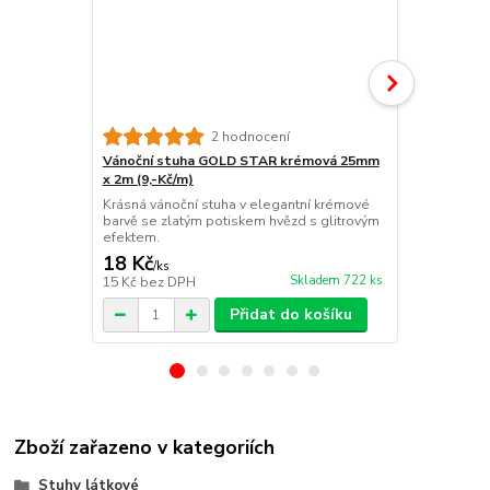
2 hodnocení
Vánoční stuha GOLD STAR krémová 25mm
Vánoční st
x 2m (9,-Kč/m)
x 2 m (9,- Kč
Krásná vánoční stuha v elegantní krémové
Jemná vánočn
barvě se zlatým potiskem hvězd s glitrovým
krémovém od
efektem.
potiskem zla
18 Kč
18 Kč
/
ks
/
ks
Skladem 722 ks
15 Kč
bez DPH
15 Kč
bez D
Přidat do košíku
Zboží zařazeno v kategoriích
Stuhy látkové