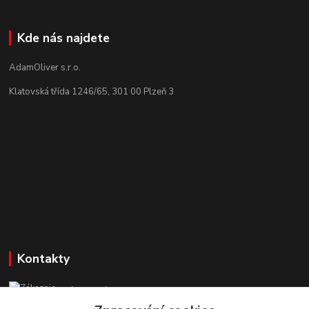
Kde nás najdete
AdamOliver s.r.o.
Klatovská třída 1246/65, 301 00 Plzeň 3
Kontakty
Zákaznická podpora StuhyLevně.cz
+420 725 618 353