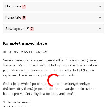
Hodnocení
2
Komentáře
0
Související zboží
7
Kompletní specifikace
🎀
CHRISTMAS ELF CREAM
Veselá vánoční stuha s motivem skřítků přináší kouzelný šarm
tradičních Vánoc. Krémový podklad z přírodní bavlny je ozdoben
jednostranným potiskem s roztomilými skřítky, hvězdičkami a
čepičkami, které navozují pohádkovou atmosféru.
Stuha je zpevněná po okrajích tkaním a vetkaným tenkým
drátkem, díky čemuž je pevná, dobře se tvaruje a nekroutí se.
Ideální pro vázání velkých a dekorativních mašlí.
✨ Barva: krémová