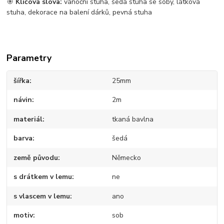
🎯
Klíčová slova:
vánoční stuha, šedá stuha se soby, látková
stuha, dekorace na balení dárků, pevná stuha
Parametry
šířka
25mm
návin
2m
materiál
tkaná bavlna
barva
šedá
země původu
Německo
s drátkem v lemu
ne
s vlascem v lemu
ano
motiv
sob