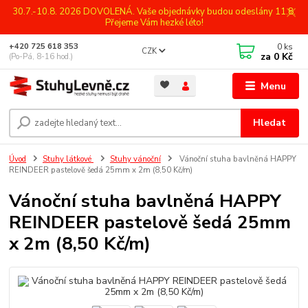
30.7.-10.8. 2026 DOVOLENÁ. Vaše objednávky budou odeslány 11.8.
Přejeme Vám hezké léto!
0
ks
+420 725 618 353
CZK
za
0 Kč
(Po-Pá, 8-16 hod.)
Menu
Hledat
Úvod
Stuhy látkové
Stuhy vánoční
Vánoční stuha bavlněná HAPPY
REINDEER pastelově šedá 25mm x 2m (8,50 Kč/m)
Vánoční stuha bavlněná HAPPY
REINDEER pastelově šedá 25mm
x 2m (8,50 Kč/m)