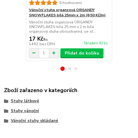
6 hodnocení
Vánoční stuha organzová ORGANDY
Vánoční st
SNOWFLAKES bílá 25mm x 2m (8,50 Kč/m)
pastelově š
Vánoční stuha organzová ORGANDY
Elegantní tk
SNOWFLAKES bílá 25 mm x 2 m bílá
odstínu s j
organzová stuha oboustranná, se st...
vloček působ
17 Kč
18 Kč
/
ks
/
ks
Skladem 92 ks
14 Kč
bez DPH
15 Kč
bez D
Přidat do košíku
Zboží zařazeno v kategoriích
Stuhy látkové
Stuhy vánoční
Vánoční stuhy skládané