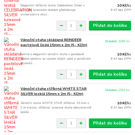
Elegantní stříbrná stuha Celebration Silver s
10 Kč
/
ks
jemným lurexovým leskem představuje
8 Kč
bez DPH
univerzální a vkus...
Přidat do košíku
Vánoční stuha skládaná REINDEER
Skladem 1220 ks
pastelově šedá 15mm x 2m (5,- Kč/m)
Jemná a elegantní vánoční stuha v pastelově
10 Kč
/
ks
šedém odstínu se vzorem bílých sobů a vánočních
8 Kč
bez DPH
stromků ...
Přidat do košíku
Vánoční stuha stříbrná WHITE STAR
Skladem 1192 ks
SILVER lesklá 15mm x 2m (5,- Kč/m)
Vánoční stuha WHITE STAR stříbrná 15 mm x
10 Kč
/
ks
2 m krásná, stříbrná, lurexová stuha oboustranně
8 Kč
bez DPH
lesklá ...
Přidat do košíku