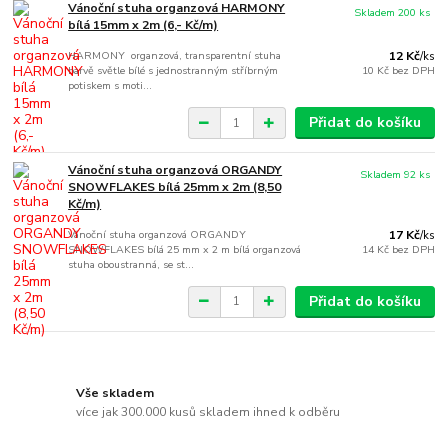
Vánoční stuha organzová HARMONY
Skladem 200 ks
bílá 15mm x 2m (6,- Kč/m)
HARMONY organzová, transparentní stuha
12 Kč
/
ks
barvě světle bílé s jednostranným stříbrným
10 Kč
bez DPH
potiskem s moti...
Přidat do košíku
Vánoční stuha organzová ORGANDY
Skladem 92 ks
SNOWFLAKES bílá 25mm x 2m (8,50
Kč/m)
Vánoční stuha organzová ORGANDY
17 Kč
/
ks
SNOWFLAKES bílá 25 mm x 2 m bílá organzová
14 Kč
bez DPH
stuha oboustranná, se st...
Přidat do košíku
Vše skladem
více jak 300.000 kusů skladem ihned k odběru