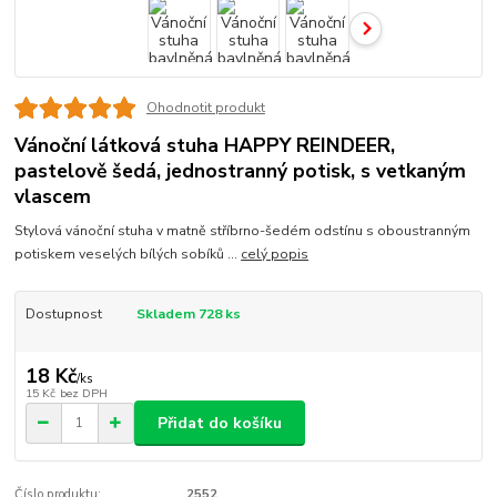
Ohodnotit produkt
Vánoční látková stuha HAPPY REINDEER,
pastelově šedá, jednostranný potisk, s vetkaným
vlascem
Stylová vánoční stuha v matně stříbrno-šedém odstínu s oboustranným
potiskem veselých bílých sobíků ...
celý popis
Dostupnost
Skladem 728 ks
18 Kč
/
ks
15 Kč
bez DPH
Přidat do košíku
Číslo produktu:
2552