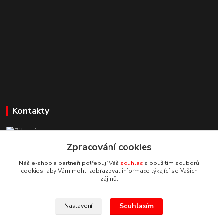
Kontakty
Zákaznická podpora StuhyLevně.cz
+420 725 618 353
Zpracování cookies
(Po-Pá, 8-16 hod.)
Náš e-shop a partneři potřebují Váš
souhlas
s použitím souborů
cookies, aby Vám mohli zobrazovat informace týkající se Vašich
adamoliver@seznam.cz
zájmů.
Souhlasím
Nastavení