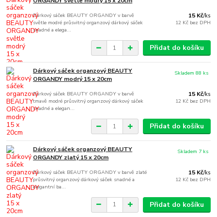
ORGANDY světle modrý 15 x 20cm
Dárkový sáček BEAUTY ORGANDY v barvě
15 Kč
/
ks
světle modré průsvitný organzový dárkový sáček
12 Kč
bez DPH
snadné a elega...
Přidat do košíku
Dárkový sáček organzový BEAUTY
Skladem 88 ks
ORGANDY modrý 15 x 20cm
Dárkový sáček BEAUTY ORGANDY v barvě
15 Kč
/
ks
tmavě modré průsvitný organzový dárkový sáček
12 Kč
bez DPH
snadné a elegan...
Přidat do košíku
Dárkový sáček organzový BEAUTY
Skladem 7 ks
ORGANDY zlatý 15 x 20cm
Dárkový sáček BEAUTY ORGANDY v barvě zlaté
15 Kč
/
ks
průsvitný organzový dárkový sáček snadné a
12 Kč
bez DPH
elegantní ba...
Přidat do košíku