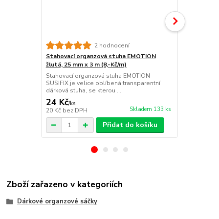
2 hodnocení
Stahovací organzová stuha EMOTION
Stahovací 
žlutá, 25 mm x 3 m (8,-Kč/m)
modrá, 25 mm
Stahovací organzová stuha EMOTION
Stahovací o
SUSIFIX je velice oblíbená transparentní
SUSIFIX je v
dárková stuha, se kterou ...
dárková stuha
24 Kč
24 Kč
/
ks
/
ks
Skladem 133 ks
20 Kč
bez DPH
20 Kč
bez D
Přidat do košíku
Zboží zařazeno v kategoriích
Dárkové organzové sáčky