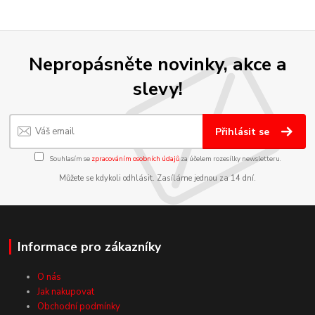
Nepropásněte novinky, akce a
slevy!
Přihlásit se
Souhlasím se
zpracováním osobních údajů
za účelem rozesílky newsletteru.
Můžete se kdykoli odhlásit. Zasíláme jednou za 14 dní.
Informace pro zákazníky
O nás
Jak nakupovat
Obchodní podmínky