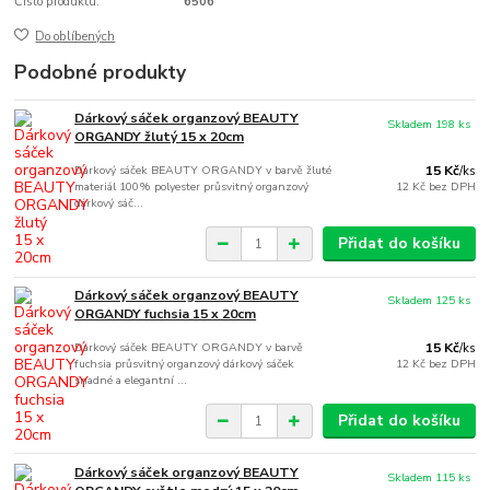
Číslo produktu:
6506
Do oblíbených
Podobné produkty
Dárkový sáček organzový BEAUTY
Skladem 198 ks
ORGANDY žlutý 15 x 20cm
Dárkový sáček BEAUTY ORGANDY v barvě žluté
15 Kč
/
ks
materiál 100% polyester průsvitný organzový
12 Kč
bez DPH
dárkový sáč...
Přidat do košíku
Dárkový sáček organzový BEAUTY
Skladem 125 ks
ORGANDY fuchsia 15 x 20cm
Dárkový sáček BEAUTY ORGANDY v barvě
15 Kč
/
ks
fuchsia průsvitný organzový dárkový sáček
12 Kč
bez DPH
snadné a elegantní ...
Přidat do košíku
Dárkový sáček organzový BEAUTY
Skladem 115 ks