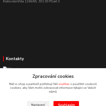
Klatovská třída 1246/65, 301 00 Plzeň 3
Kontakty
Zákaznická podpora StuhyLevně.cz
+420 725 618 353
Zpracování cookies
(Po-Pá, 8-16 hod.)
Náš e-shop a partneři potřebují Váš
souhlas
s použitím souborů
cookies, aby Vám mohli zobrazovat informace týkající se Vašich
adamoliver@seznam.cz
zájmů.
Souhlasím
Nastavení