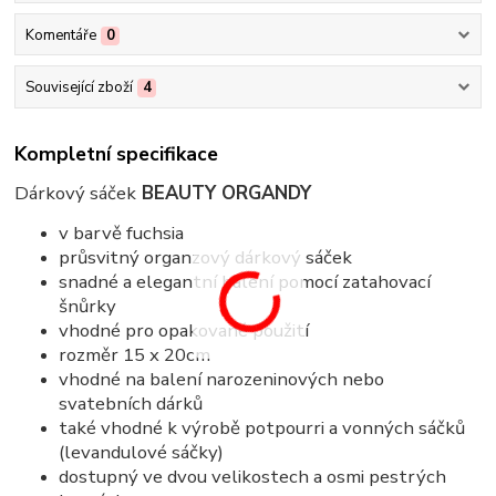
Komentáře
0
Související zboží
4
Kompletní specifikace
Dárkový sáček
BEAUTY ORGANDY
v barvě fuchsia
průsvitný organzový dárkový sáček
snadné a elegantní balení pomocí zatahovací
šnůrky
vhodné pro opakované použití
rozměr 15 x 20cm
vhodné na balení narozeninových nebo
svatebních dárků
také vhodné k výrobě potpourri a vonných sáčků
(levandulové sáčky)
dostupný ve dvou velikostech a osmi pestrých