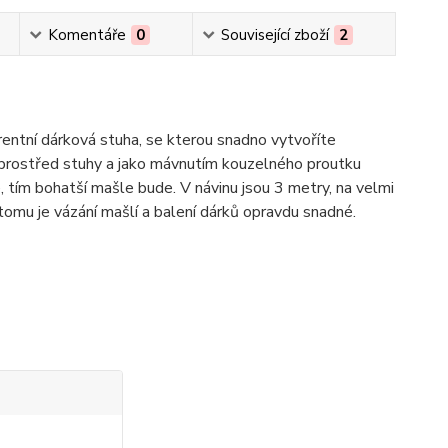
Komentáře
0
Související zboží
2
ntní dárková stuha, se kterou snadno vytvoříte
uprostřed stuhy a jako mávnutím kouzelného proutku
 tím bohatší mašle bude. V návinu jsou 3 metry, na velmi
tomu je vázání mašlí a balení dárků opravdu snadné.