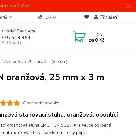
ám hezké léto!
evně
Přihlášení
CZK
 si rady? Zavolejte.
0
ks
 725 618 353
za
0 Kč
, 8-16 hod.)
ION oranžová, 25 mm x 3 m (8,-Kč/m)
N oranžová, 25 mm x 3 m
Ohodnotit produkt
nzová stahovací stuha, oranžová, oboulící
ací organzová stuha EMOTION SUSIFIX je velice oblíbená
arentní dárková stuha, se kterou ...
celý popis