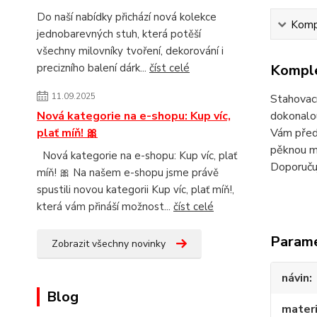
Do naší nabídky přichází nová kolekce
Kompl
jednobarevných stuh, která potěší
všechny milovníky tvoření, dekorování i
precizního balení dárk...
číst celé
Komple
11.09.2025
Stahovací
Nová kategorie na e-shopu: Kup víc,
dokonalou
plať míň! 🎀
Vám před 
pěknou ma
Nová kategorie na e-shopu: Kup víc, plať
Doporuču
míň! 🎀 Na našem e-shopu jsme právě
spustili novou kategorii Kup víc, plať míň!,
která vám přináší možnost...
číst celé
Param
Zobrazit všechny novinky
návin
Blog
materi