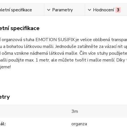
etní specifikace
Parametry
Hodnocení
3
tní specifikace
 organzová stuha EMOTION SUSIFIX je velice oblíbená transpare
 a bohatou látkovou mašli. Jednoduše zatáhněte za vázací nit 
očima vznikne nádherná látková mašle. Čím více stuhy použijete,
šli použijte max. 1 metr, ale můžete tvořit i mašle menší. Díky 
jeme!
etry
3m
ál
organza