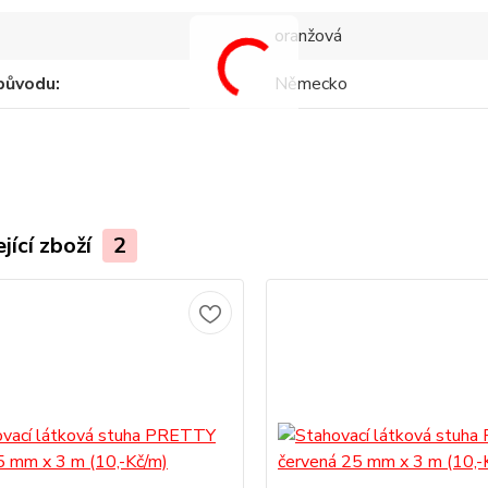
oranžová
původu
Německo
jící zboží
2