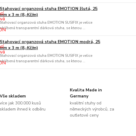
Stahovací organzová stuha EMOTION žlutá, 25
mm x 3 m (8,-Kč/m)
Stahovací organzová stuha EMOTION SUSIFIX je velice
oblíbená transparentní dárková stuha, se kterou ...
Stahovací organzová stuha EMOTION modrá, 25
mm x 3 m (8,-Kč/m)
Stahovací organzová stuha EMOTION SUSIFIX je velice
oblíbená transparentní dárková stuha, se kterou ...
Kvalita Made in
Vše skladem
Germany
více jak 300.000 kusů
kvalitní stuhy od
skladem ihned k odběru
německých výrobců, za
outletové ceny