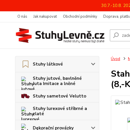
30.7.-10.8. 2
O nás
Jak nakupovat
Obchodní podmínky
Doprava, platba
Úvod
M
Stuhy látkové
Stah
Stuhy jutové, bavlněné
(8,-
Juta Imitace a lněné
Stuhy sametové Velutto
Stuhy lurexové stříbrné a
zlaté
Dekorační provázky