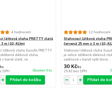
4 hodnocení
12 hodnocení
cí látková stuha PRETTY zlatá
Stahovací látková stuha P
 3 m (10,-Kč/m)
červená 25 mm x 3 m (10,-Kč
cí látková stuha Susufix PRETTY
Stahovací látková stuha Sus
e oblíbená dárková stuha,
je velice oblíbená dárková stu
v barvě zlaté, se ...
saténová v barvě sytě červe...
30 Kč
/
ks
/
ks
Skladem 9 ks
S
z DPH
25 Kč
bez DPH
Přidat do košíku
Přidat do ko