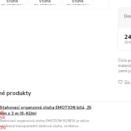
Dos
24
20 
Číslo p
materiá
země p
Do 
é produkty
Stahovací organzová stuha EMOTION bílá, 25
mm x 3 m (8,-Kč/m)
Stahovací organzová stuha EMOTION SUSIFIX je velice
oblíbená transparentní dárková stuha, se kterou ...