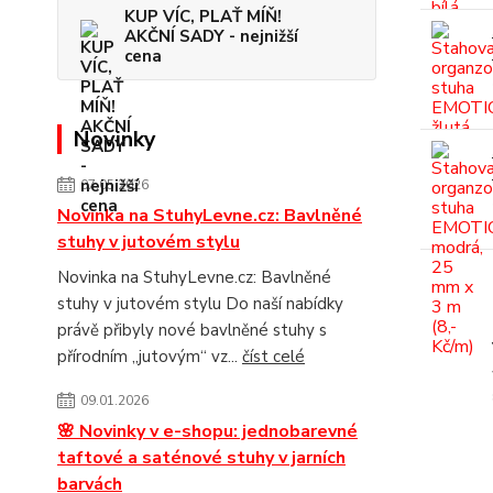
KUP VÍC, PLAŤ MÍŇ!
AKČNÍ SADY - nejnižší
cena
Novinky
07.05.2026
Novinka na StuhyLevne.cz: Bavlněné
stuhy v jutovém stylu
Novinka na StuhyLevne.cz: Bavlněné
stuhy v jutovém stylu Do naší nabídky
právě přibyly nové bavlněné stuhy s
přírodním „jutovým“ vz...
číst celé
09.01.2026
🌸 Novinky v e-shopu: jednobarevné
taftové a saténové stuhy v jarních
barvách