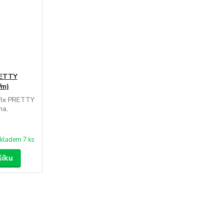
RETTY
/m)
ufix PRETTY
ha,
kladem 7 ks
šíku