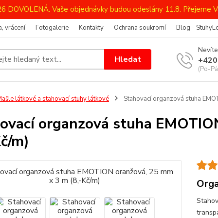
026 DOVOLENÁ. Vaše objednávky budou odeslány 11.8. Přejeme V
, vrácení
Fotogalerie
Kontakty
Ochrana soukromí
Blog - StuhyL
Nevíte
Hledat
+420
(Po-Pá
ašle látkové a stahovací stuhy látkové
Stahovací organzová stuha EMOT
ovací organzová stuha EMOTIO
Kč/m)
Orga
Stahov
transp