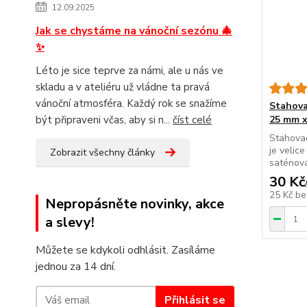
12.09.2025
Jak se chystáme na vánoční sezónu 🎄
✨
Léto je sice teprve za námi, ale u nás ve
skladu a v ateliéru už vládne ta pravá
vánoční atmosféra. Každý rok se snažíme
Stahova
být připraveni včas, aby si n...
číst celé
25 mm x
Stahova
je velic
Zobrazit všechny články
saténová 
30 Kč
25 Kč
be
Nepropásněte novinky, akce
a slevy!
Můžete se kdykoli odhlásit. Zasíláme
jednou za 14 dní.
Přihlásit se