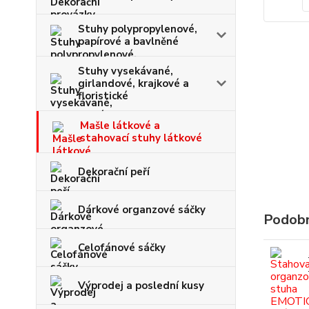
Stuhy polypropylenové,
papírové a bavlněné
Stuhy vysekávané,
girlandové, krajkové a
floristické
Mašle látkové a
stahovací stuhy látkové
Dekorační peří
Dárkové organzové sáčky
Podobn
Celofánové sáčky
Výprodej a poslední kusy