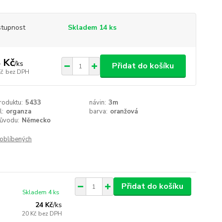
tupnost
Skladem 14 ks
 Kč
/
ks
Přidat do košíku
Kč
bez DPH
roduktu:
5433
návin:
3m
l:
organza
barva:
oranžová
ůvodu:
Německo
oblíbených
Přidat do košíku
Skladem 4 ks
24 Kč
/
ks
20 Kč
bez DPH