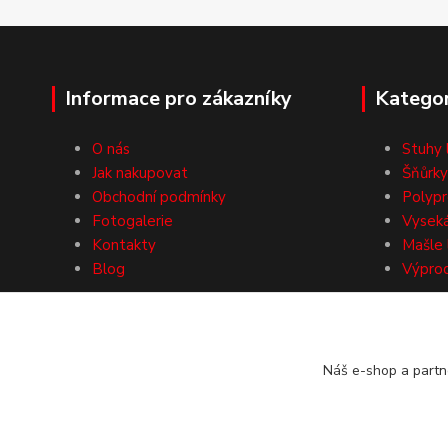
Informace pro zákazníky
Kategor
O nás
Stuhy 
Jak nakupovat
Šňůrky
Obchodní podmínky
Polypr
Fotogalerie
Vysek
Kontakty
Mašle 
Blog
Výpro
Náš e-shop a partn