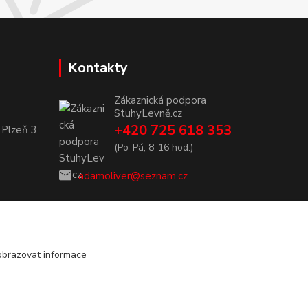
Kontakty
Zákaznická podpora
StuhyLevně.cz
+420 725 618 353
 Plzeň 3
(Po-Pá, 8-16 hod.)
adamoliver@seznam.cz
obrazovat informace