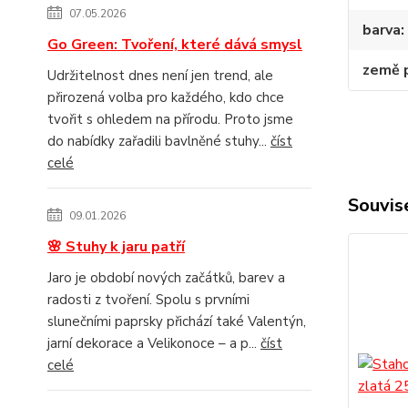
07.05.2026
barva
Go Green: Tvoření, které dává smysl
země 
Udržitelnost dnes není jen trend, ale
přirozená volba pro každého, kdo chce
tvořit s ohledem na přírodu. Proto jsme
do nabídky zařadili bavlněné stuhy...
číst
celé
Souvise
09.01.2026
🌸 Stuhy k jaru patří
Jaro je období nových začátků, barev a
radosti z tvoření. Spolu s prvními
slunečními paprsky přichází také Valentýn,
jarní dekorace a Velikonoce – a p...
číst
celé