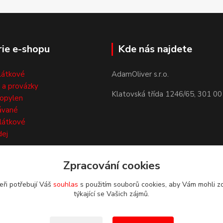
ie e-shopu
Kde nás najdete
látkové
AdamOliver s.r.o.
 a provázky
Klatovská třída 1246/65, 301 00
opylen
ávané
látkové
dej
Zpracování cookies
eři potřebují Váš
souhlas
s použitím souborů cookies, aby Vám mohli z
týkající se Vašich zájmů.