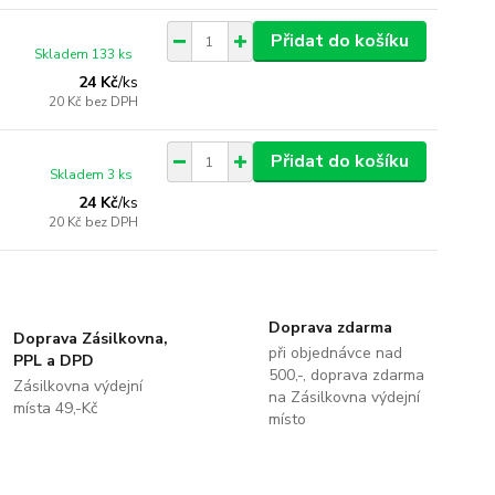
Přidat do košíku
Skladem 133 ks
24 Kč
/
ks
20 Kč
bez DPH
Přidat do košíku
Skladem 3 ks
24 Kč
/
ks
20 Kč
bez DPH
Doprava zdarma
Doprava Zásilkovna,
při objednávce nad
PPL a DPD
500,-, doprava zdarma
Zásilkovna výdejní
na Zásilkovna výdejní
místa 49,-Kč
místo