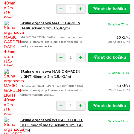
Přidat do košíku
Stuha organzová MAGIC GARDEN
Skladem 70 ks
DARK 40mm x 2m (15,-Kč/m)
MAGIC GARDEN DARK luxusní organzová
30 Kč
/
ks
stuha s jemným potiskem s motivem růží s
25 Kč
bez DPH
tenkým vlascem vetkan...
Přidat do košíku
Stuha organzová MAGIC GARDEN
Skladem 94 ks
LIGHT 40mm x 2m (15,-Kč/m)
MAGIC GARDEN LIGHT luxusní organzová
30 Kč
/
ks
stuha s jemným potiskem s motivem růží s
25 Kč
bez DPH
tenkým vlascem vetka...
Přidat do košíku
Stuha organzová WHISPER FLIGHT
Skladem 22 ks
BLUE modrý motýl 40mm x 2m (14,-
Kč/m)