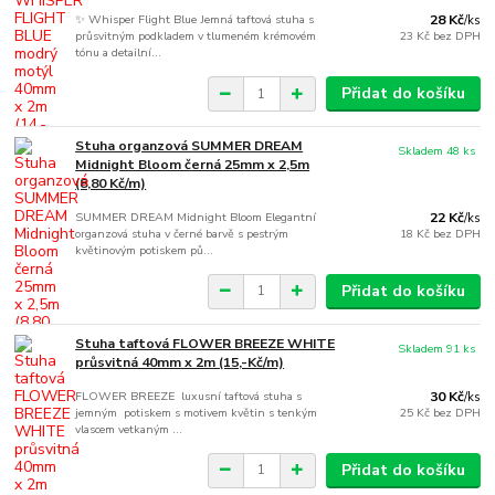
✨ Whisper Flight Blue Jemná taftová stuha s
28 Kč
/
ks
průsvitným podkladem v tlumeném krémovém
23 Kč
bez DPH
tónu a detailní...
Přidat do košíku
Stuha organzová SUMMER DREAM
Skladem 48 ks
Midnight Bloom černá 25mm x 2,5m
(8,80 Kč/m)
SUMMER DREAM Midnight Bloom Elegantní
22 Kč
/
ks
organzová stuha v černé barvě s pestrým
18 Kč
bez DPH
květinovým potiskem pů...
Přidat do košíku
Stuha taftová FLOWER BREEZE WHITE
Skladem 91 ks
průsvitná 40mm x 2m (15,-Kč/m)
FLOWER BREEZE luxusní taftová stuha s
30 Kč
/
ks
jemným potiskem s motivem květin s tenkým
25 Kč
bez DPH
vlascem vetkaným ...
Přidat do košíku