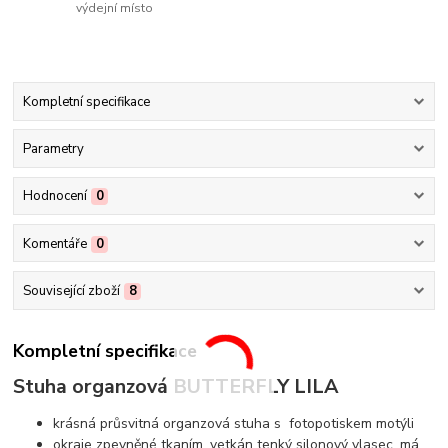
výdejní místo
Kompletní specifikace
Parametry
Hodnocení
0
Komentáře
0
Související zboží
8
Kompletní specifikace
Stuha organzová BUTTERFLY LILA
krásná průsvitná organzová stuha s fotopotiskem motýli
okraje zpevněné tkaním, vetkán tenký silonový vlasec, má