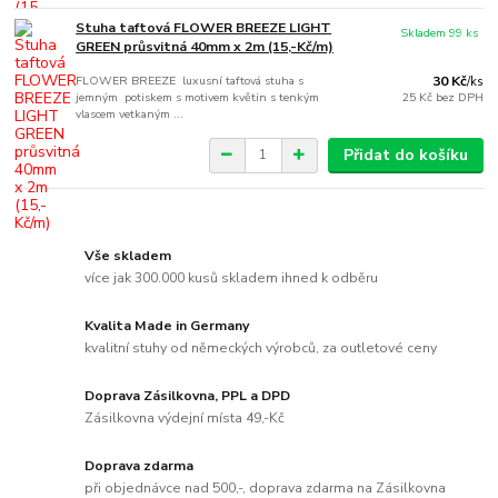
Stuha taftová FLOWER BREEZE LIGHT
Skladem 99 ks
GREEN průsvitná 40mm x 2m (15,-Kč/m)
FLOWER BREEZE luxusní taftová stuha s
30 Kč
/
ks
jemným potiskem s motivem květin s tenkým
25 Kč
bez DPH
vlascem vetkaným ...
Přidat do košíku
Vše skladem
více jak 300.000 kusů skladem ihned k odběru
Kvalita Made in Germany
kvalitní stuhy od německých výrobců, za outletové ceny
Doprava Zásilkovna, PPL a DPD
Zásilkovna výdejní místa 49,-Kč
Doprava zdarma
při objednávce nad 500,-, doprava zdarma na Zásilkovna