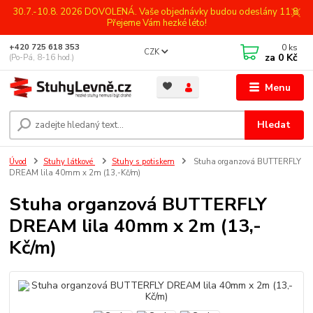
30.7.-10.8. 2026 DOVOLENÁ. Vaše objednávky budou odeslány 11.8.
Přejeme Vám hezké léto!
0
ks
+420 725 618 353
CZK
za
0 Kč
(Po-Pá, 8-16 hod.)
Menu
Hledat
Úvod
Stuhy látkové
Stuhy s potiskem
Stuha organzová BUTTERFLY
DREAM lila 40mm x 2m (13,-Kč/m)
Stuha organzová BUTTERFLY
DREAM lila 40mm x 2m (13,-
Kč/m)