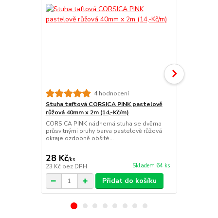
4 hodnocení
Stuha taftová CORSICA PINK pastelově
Stuha taft
růžová 40mm x 2m (14,-Kč/m)
šedá 40mm x
CORSICA PINK nádherná stuha se dvěma
KORSIKA pas
průsvitnými pruhy barva pastelově růžová
se třemi vet
okraje ozdobně obšité...
ozdobně obši
28 Kč
28 Kč
/
ks
/
ks
Skladem 64 ks
23 Kč
bez DPH
23 Kč
bez D
Přidat do košíku