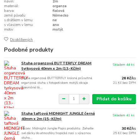
návin:
2m
materiál:
organza
barva:
fialová
země původu:
Německo
s drátkem v lemu:
ne
s vlascem v lemu:
ano
motiv:
motýl
Do oblíbených
Podobné produkty
Stuha organzová BUTTERFLY DREAM
Skladem 44 ks
tyrkysová 40mm x 2m (13,-Kč/m)
Stuha organzová BUTTERFLY krásná průsvitná
26 Kč
/
ks
organzová stuha s fotopotiskem motýli okraje
21 Kč
bez DPH
zpevněné tk...
Přidat do košíku
Stuha taftová MIDNIGHT JUNGLE černá
Skladem 41 ks
40mm x 2m (15,-Kč/m)
Název: Midnight Jungle Popis produktu: Zahalte
30 Kč
/
ks
své dárky do atmosféry tropické noci s výraznou
25 Kč
bez DPH
stuho...