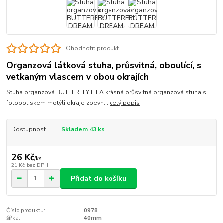
Ohodnotit produkt
Organzová látková stuha, průsvitná, oboulící, s
vetkaným vlascem v obou okrajích
Stuha organzová BUTTERFLY LILA krásná průsvitná organzová stuha s
fotopotiskem motýli okraje zpevn...
celý popis
Dostupnost
Skladem 43 ks
26 Kč
/
ks
21 Kč
bez DPH
Přidat do košíku
Číslo produktu:
0978
šířka:
40mm