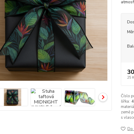
atmosf
Dos
Měr
Bal
30
25 
Číslo p
šířka:
materiá
země p
s vlasc
Do 