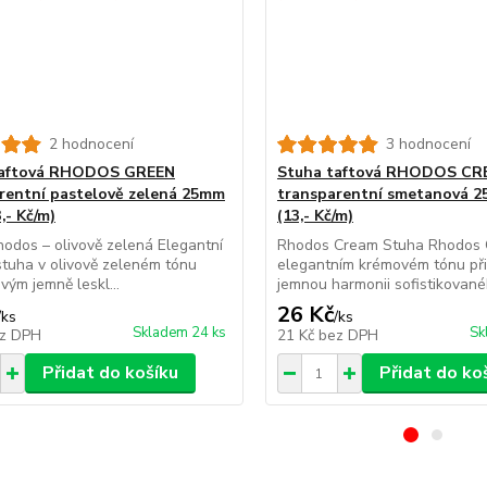
2 hodnocení
3 hodnocení
taftová RHODOS GREEN
Stuha taftová RHODOS C
rentní pastelově zelená 25mm
transparentní smetanová 
,- Kč/m)
(13,- Kč/m)
odos – olivově zelená Elegantní
Rhodos Cream Stuha Rhodos 
stuha v olivově zeleném tónu
elegantním krémovém tónu při
vým jemně leskl...
jemnou harmonii sofistikovanéh
26 Kč
/
ks
/
ks
Skladem 24 ks
Sk
z DPH
21 Kč
bez DPH
Přidat do košíku
Přidat do ko