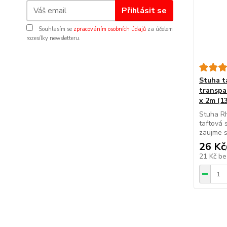
Přihlásit se
Souhlasím se
zpracováním osobních údajů
za účelem
rozesílky newsletteru.
Stuha 
transpa
x 2m (13
Stuha Rh
taftová 
zaujme s
26 Kč
21 Kč
be