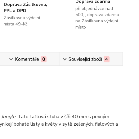
Doprava zdarma
Doprava Zásilkovna,
při objednávce nad
PPL a DPD
500,-, doprava zdarma
Zásilkovna výdejní
na Zásilkovna výdejní
místa 49,-Kč
místo
Komentáře
0
Související zboží
4
 Jungle
. Tato taftová stuha v šíři 40 mm s pevným
kají bohaté listy a květy v sytě zelených, fialových a