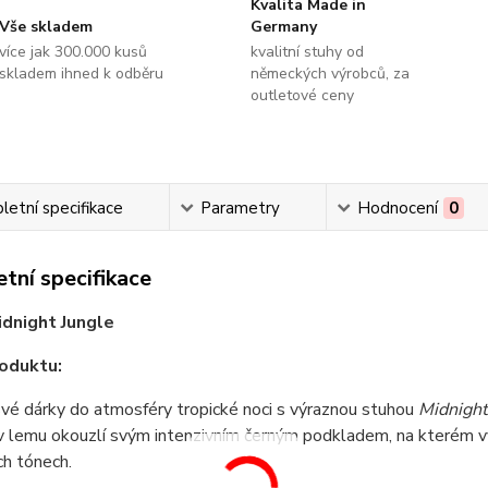
Kvalita Made in
Vše skladem
Germany
více jak 300.000 kusů
kvalitní stuhy od
skladem ihned k odběru
německých výrobců, za
outletové ceny
etní specifikace
Parametry
Hodnocení
0
tní specifikace
idnight Jungle
oduktu:
vé dárky do atmosféry tropické noci s výraznou stuhou
Midnight
 lemu okouzlí svým intenzivním černým podkladem, na kterém vyni
h tónech.