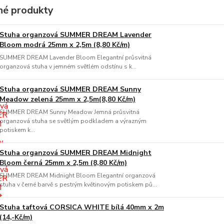
é produkty
Stuha organzová SUMMER DREAM Lavender
Bloom modrá 25mm x 2,5m (8,80 Kč/m)
SUMMER DREAM Lavender Bloom Elegantní průsvitná
organzová stuha v jemném světlém odstínu s k...
Stuha organzová SUMMER DREAM Sunny
Meadow zelená 25mm x 2,5m(8,80 Kč/m)
SUMMER DREAM Sunny Meadow Jemná průsvitná
organzová stuha se světlým podkladem a výrazným
potiskem k...
Stuha organzová SUMMER DREAM Midnight
Bloom černá 25mm x 2,5m (8,80 Kč/m)
SUMMER DREAM Midnight Bloom Elegantní organzová
stuha v černé barvě s pestrým květinovým potiskem pů...
Stuha taftová CORSICA WHITE bílá 40mm x 2m
(14,-Kč/m)