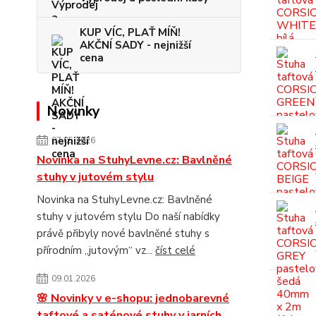
KUP VÍC, PLAŤ MÍŇ!
AKČNÍ SADY - nejnižší
cena
Novinky
07.05.2026
Novinka na StuhyLevne.cz: Bavlněné
stuhy v jutovém stylu
Novinka na StuhyLevne.cz: Bavlněné
stuhy v jutovém stylu Do naší nabídky
právě přibyly nové bavlněné stuhy s
přírodním „jutovým“ vz...
číst celé
09.01.2026
🌸 Novinky v e-shopu: jednobarevné
taftové a saténové stuhy v jarních