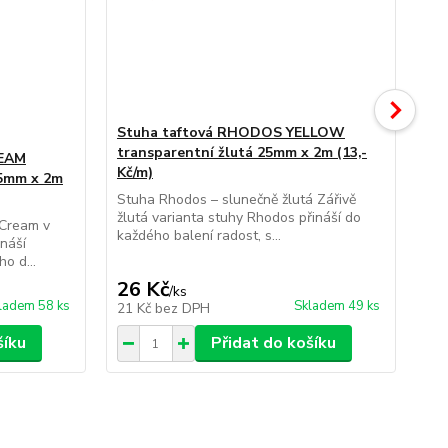
Stuha taftová RHODOS YELLOW
transparentní žlutá 25mm x 2m (13,-
REAM
St
Kč/m)
25mm x 2m
tr
(13
Stuha Rhodos – slunečně žlutá Zářivě
žlutá varianta stuhy Rhodos přináší do
Cream v
Stu
každého balení radost, s...
náší
ora
o d...
pod
26 Kč
26
/
ks
ladem 58 ks
Skladem 49 ks
21 Kč
bez DPH
21
šíku
Přidat do košíku