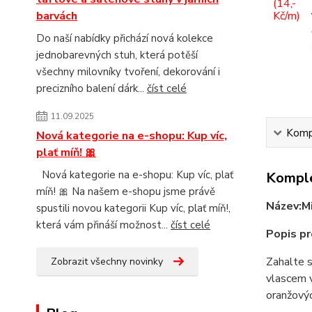
barvách
Do naší nabídky přichází nová kolekce
jednobarevných stuh, která potěší
všechny milovníky tvoření, dekorování i
precizního balení dárk...
číst celé
11.09.2025
Kompl
Nová kategorie na e-shopu: Kup víc,
plať míň! 🎀
Nová kategorie na e-shopu: Kup víc, plať
Komple
míň! 🎀 Na našem e-shopu jsme právě
Název:
M
spustili novou kategorii Kup víc, plať míň!,
která vám přináší možnost...
číst celé
Popis pr
Zahalte s
Zobrazit všechny novinky
vlascem v
oranžovýc