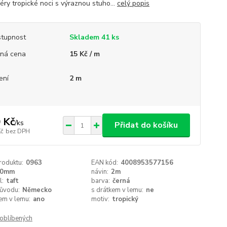
éry tropické noci s výraznou stuho...
celý popis
tupnost
Skladem 41 ks
ná cena
15 Kč / m
ení
2 m
 Kč
/
ks
Přidat do košíku
Kč
bez DPH
roduktu:
0963
EAN kód:
4008953577156
40mm
návin:
2m
l:
taft
barva:
černá
ůvodu:
Německo
s drátkem v lemu:
ne
em v lemu:
ano
motiv:
tropický
oblíbených