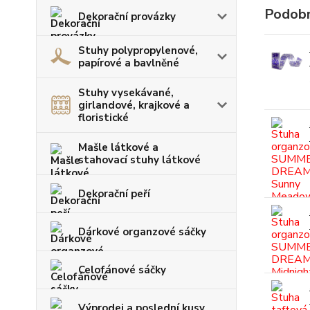
Podobn
Dekorační provázky
Stuhy polypropylenové,
papírové a bavlněné
Stuhy vysekávané,
girlandové, krajkové a
floristické
Mašle látkové a
stahovací stuhy látkové
Dekorační peří
Dárkové organzové sáčky
Celofánové sáčky
Výprodej a poslední kusy