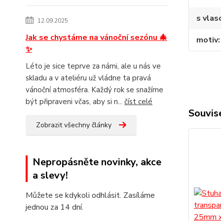
s vlas
12.09.2025
Jak se chystáme na vánoční sezónu 🎄
motiv
✨
Léto je sice teprve za námi, ale u nás ve
skladu a v ateliéru už vládne ta pravá
vánoční atmosféra. Každý rok se snažíme
být připraveni včas, aby si n...
číst celé
Souvise
Zobrazit všechny články
Nepropásněte novinky, akce
a slevy!
Můžete se kdykoli odhlásit. Zasíláme
jednou za 14 dní.