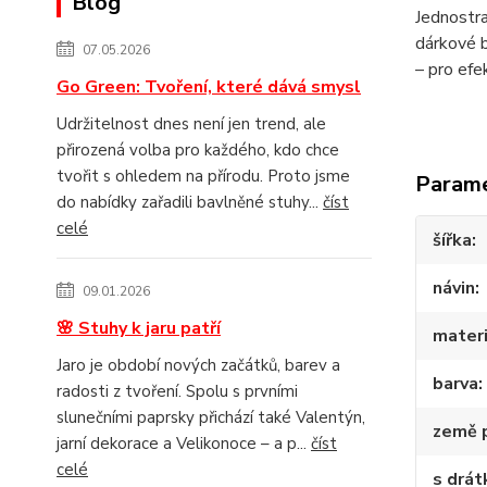
Blog
Jednostra
dárkové b
07.05.2026
– pro efe
Go Green: Tvoření, které dává smysl
Udržitelnost dnes není jen trend, ale
přirozená volba pro každého, kdo chce
tvořit s ohledem na přírodu. Proto jsme
Param
do nabídky zařadili bavlněné stuhy...
číst
celé
šířka
návin
09.01.2026
🌸 Stuhy k jaru patří
materi
Jaro je období nových začátků, barev a
barva
radosti z tvoření. Spolu s prvními
slunečními paprsky přichází také Valentýn,
země 
jarní dekorace a Velikonoce – a p...
číst
celé
s drá