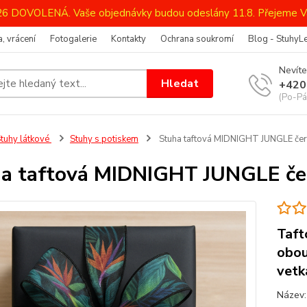
026 DOVOLENÁ. Vaše objednávky budou odeslány 11.8. Přejeme V
, vrácení
Fotogalerie
Kontakty
Ochrana soukromí
Blog - StuhyL
Nevíte
Hledat
+420
(Po-Pá
tuhy látkové
Stuhy s potiskem
Stuha taftová MIDNIGHT JUNGLE čer
a taftová MIDNIGHT JUNGLE če
Taft
obou
vetk
Název: