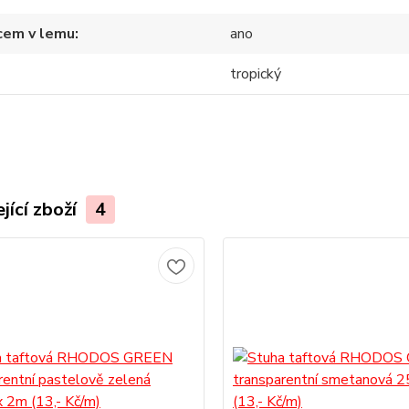
cem v lemu
ano
tropický
jící zboží
4