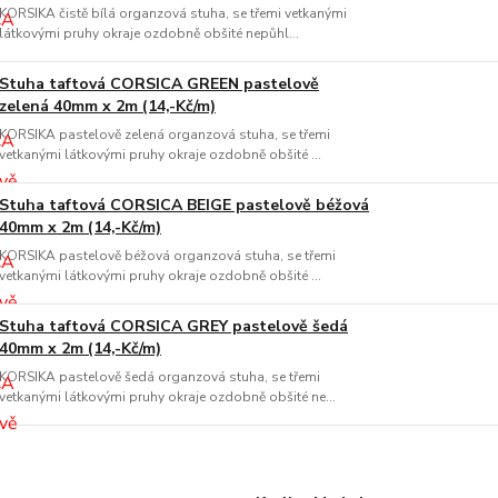
KORSIKA čistě bílá organzová stuha, se třemi vetkanými
látkovými pruhy okraje ozdobně obšité nepůhl...
Stuha taftová CORSICA GREEN pastelově
zelená 40mm x 2m (14,-Kč/m)
KORSIKA pastelově zelená organzová stuha, se třemi
vetkanými látkovými pruhy okraje ozdobně obšité ...
Stuha taftová CORSICA BEIGE pastelově béžová
40mm x 2m (14,-Kč/m)
KORSIKA pastelově béžová organzová stuha, se třemi
vetkanými látkovými pruhy okraje ozdobně obšité ...
Stuha taftová CORSICA GREY pastelově šedá
40mm x 2m (14,-Kč/m)
KORSIKA pastelově šedá organzová stuha, se třemi
vetkanými látkovými pruhy okraje ozdobně obšité ne...