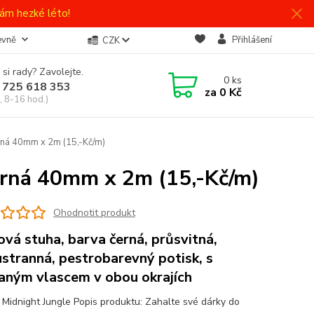
ám hezké léto!
evně
Přihlášení
CZK
 si rady? Zavolejte.
0
ks
 725 618 353
za
0 Kč
, 8-16 hod.)
ná 40mm x 2m (15,-Kč/m)
rná 40mm x 2m (15,-Kč/m)
Ohodnotit produkt
ová stuha, barva černá, průsvitná,
stranná, pestrobarevný potisk, s
aným vlascem v obou okrajích
 Midnight Jungle Popis produktu: Zahalte své dárky do