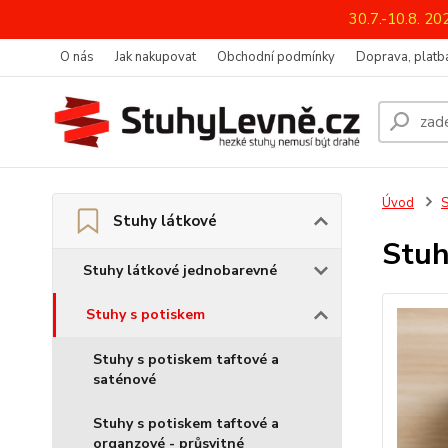
30.7.-10.8. 2
O nás
Jak nakupovat
Obchodní podmínky
Doprava, platba
Úvod
S
Stuhy látkové
Stuh
Stuhy látkové jednobarevné
Stuhy s potiskem
Stuhy s potiskem taftové a
saténové
Stuhy s potiskem taftové a
organzové - průsvitné