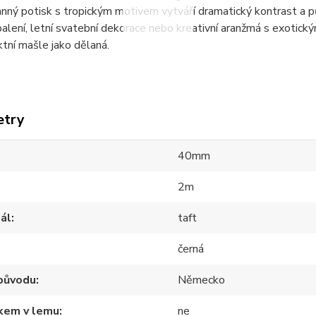
nný potisk s tropickým motivem vytváří dramatický kontrast a p
alení, letní svatební dekorace nebo kreativní aranžmá s exotický
ktní mašle jako dělaná.
etry
40mm
2m
ál
taft
černá
původu
Německo
tkem v lemu
ne