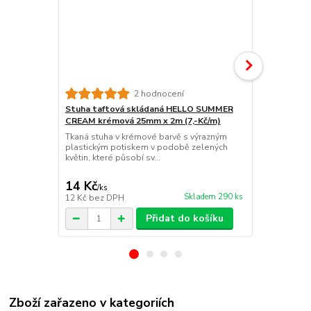
2 hodnocení
Stuha taftová skládaná HELLO SUMMER
Stuha taft
CREAM krémová 25mm x 2m (7,-Kč/m)
BLUE pastel
Kč/m)
Tkaná stuha v krémové barvě s výrazným
plastickým potiskem v podobě zelených
Stuha tkaná
květin, které působí sv...
modrá – 25 
pastelově mo
14 Kč
14 Kč
/
ks
/
ks
Skladem 290 ks
12 Kč
bez DPH
12 Kč
bez D
Přidat do košíku
Zboží zařazeno v kategoriích