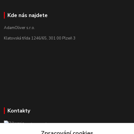
Kde nás najdete
AdamOliver s.r.o.
Klatovská třída 1246/65, 301 00 Plzeň 3
Kontakty
Zákaznická podpora StuhyLevně.cz
+420 725 618 353
Zpracování cookies