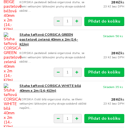
KORSIKA pastelově béžová organzová stuha, se
28 Kč
/
ks
třemi vetkanými látkovými pruhy okraje ozdobně
23 Kč
bez DPH
obšité ...
Přidat do košíku
Stuha taftová CORSICA GREEN
Skladem 56 ks
pastelově zelená 40mm x 2m (14,-
Kč/m)
KORSIKA pastelově zelená organzová stuha, se
28 Kč
/
ks
třemi vetkanými látkovými pruhy okraje ozdobně
23 Kč
bez DPH
obšité ...
Přidat do košíku
Stuha taftová CORSICA WHITE bílá
Skladem 35 ks
40mm x 2m (14,-Kč/m)
KORSIKA čistě bílá organzová stuha, se třemi
28 Kč
/
ks
vetkanými látkovými pruhy okraje ozdobně obšité
23 Kč
bez DPH
nepůhl...
Přidat do košíku