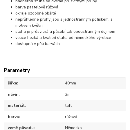
nádherná stuha se dvěma průsvitnými pruhy
barva pastelově růžová
okraje ozdobně obšité
neprůhledné pruhy jsou s jednostranným potiskem, s
motivem květin
stuha je průsvitná a působí tak oboustranným dojmem
velice hezká a kvalitní stuha od německého výrobce
dostupná v pěti barvách
Parametry
šířka
40mm
návin
2m
materiál
taft
barva
růžová
země původu
Německo