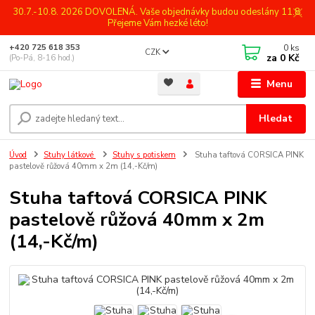
30.7.-10.8. 2026 DOVOLENÁ. Vaše objednávky budou odeslány 11.8.
Přejeme Vám hezké léto!
0
ks
+420 725 618 353
CZK
za
0 Kč
(Po-Pá, 8-16 hod.)
Menu
Hledat
Úvod
Stuhy látkové
Stuhy s potiskem
Stuha taftová CORSICA PINK
pastelově růžová 40mm x 2m (14,-Kč/m)
Stuha taftová CORSICA PINK
pastelově růžová 40mm x 2m
(14,-Kč/m)