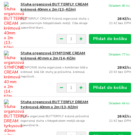
Stuha organzová BUTTERFLY CREAM
Skladem 40 ks
krémová 40mm x 2m (13,-Kč/m)
BUTTERFLY CREAM Krásná organzová stuha s
26 Kč
/
ks
jednostranným fotopotiskem motýl. Oba okraje
21 Kč
bez DPH
zpevněné tkaní...
Přidat do košíku
Stuha organzová SYMFONIE CREAM
Skladem 77 ks
krémová 40 mm x 2m (14,-Kč/m
SYMFONIE stuha organzová v kombinaci bílé a
28 Kč
/
ks
krémové bílá čát stuhy je průsvitná, krémová
23 Kč
bez DPH
neprůsvit...
Přidat do košíku
Stuha organzová BUTTERFLY DREAM
Skladem 44 ks
tyrkysová 40mm x 2m (13,-Kč/m)
Stuha organzová BUTTERFLY krásná průsvitná
26 Kč
/
ks
organzová stuha s fotopotiskem motýli okraje
21 Kč
bez DPH
zpevněné tk...