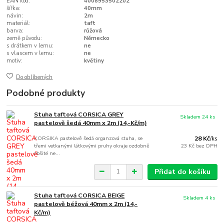
EAN kód:
4008953502202
šířka:
40mm
návin:
2m
materiál:
taft
barva:
růžová
země původu:
Německo
s drátkem v lemu:
ne
s vlascem v lemu:
ne
motiv:
květiny
Do oblíbených
Podobné produkty
Stuha taftová CORSICA GREY
Skladem 24 ks
pastelově šedá 40mm x 2m (14,-Kč/m)
KORSIKA pastelově šedá organzová stuha, se
28 Kč
/
ks
třemi vetkanými látkovými pruhy okraje ozdobně
23 Kč
bez DPH
obšité ne...
Přidat do košíku
Stuha taftová CORSICA BEIGE
Skladem 4 ks
pastelově béžová 40mm x 2m (14,-
Kč/m)