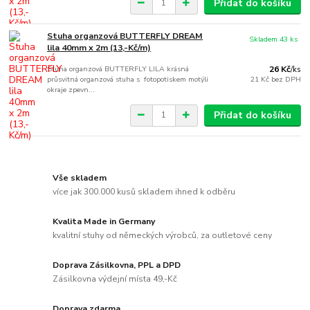
Přidat do košíku
Stuha organzová BUTTERFLY DREAM
Skladem 43 ks
lila 40mm x 2m (13,-Kč/m)
Stuha organzová BUTTERFLY LILA krásná
26 Kč
/
ks
průsvitná organzová stuha s fotopotiskem motýli
21 Kč
bez DPH
okraje zpevn...
Přidat do košíku
Vše skladem
více jak 300.000 kusů skladem ihned k odběru
Kvalita Made in Germany
kvalitní stuhy od německých výrobců, za outletové ceny
Doprava Zásilkovna, PPL a DPD
Zásilkovna výdejní místa 49,-Kč
Doprava zdarma