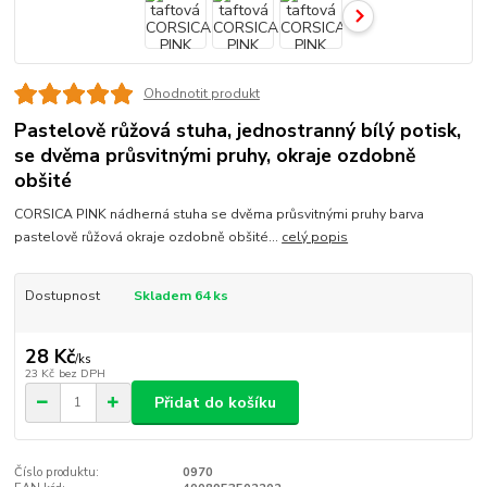
Ohodnotit produkt
Pastelově růžová stuha, jednostranný bílý potisk,
se dvěma průsvitnými pruhy, okraje ozdobně
obšité
CORSICA PINK nádherná stuha se dvěma průsvitnými pruhy barva
pastelově růžová okraje ozdobně obšité...
celý popis
Dostupnost
Skladem 64 ks
28 Kč
/
ks
23 Kč
bez DPH
Přidat do košíku
Číslo produktu:
0970