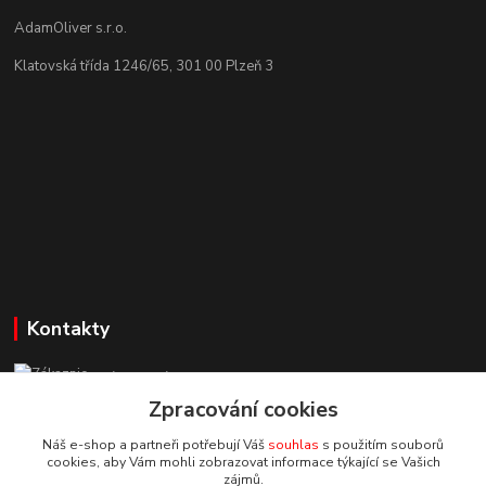
AdamOliver s.r.o.
Klatovská třída 1246/65, 301 00 Plzeň 3
Kontakty
Zákaznická podpora StuhyLevně.cz
+420 725 618 353
Zpracování cookies
(Po-Pá, 8-16 hod.)
Náš e-shop a partneři potřebují Váš
souhlas
s použitím souborů
cookies, aby Vám mohli zobrazovat informace týkající se Vašich
adamoliver@seznam.cz
zájmů.