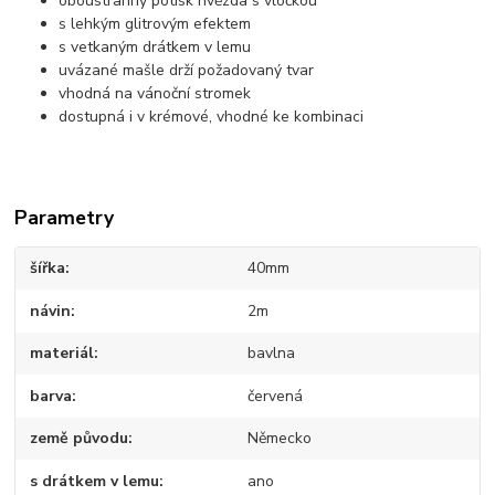
oboustranný potisk hvězda s vločkou
s lehkým glitrovým efektem
s vetkaným drátkem v lemu
uvázané mašle drží požadovaný tvar
vhodná na vánoční stromek
dostupná i v krémové, vhodné ke kombinaci
Parametry
šířka
40mm
návin
2m
materiál
bavlna
barva
červená
země původu
Německo
s drátkem v lemu
ano