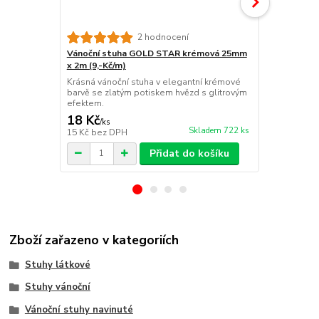
2 hodnocení
Vánoční stuha GOLD STAR krémová 25mm
Vánoční st
x 2m (9,-Kč/m)
x 2 m (9,- Kč
Krásná vánoční stuha v elegantní krémové
Jemná vánočn
barvě se zlatým potiskem hvězd s glitrovým
krémovém od
efektem.
potiskem zla
18 Kč
18 Kč
/
ks
/
ks
Skladem 722 ks
15 Kč
bez DPH
15 Kč
bez D
Přidat do košíku
Zboží zařazeno v kategoriích
Stuhy látkové
Stuhy vánoční
Vánoční stuhy navinuté