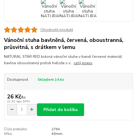
Ohodnotit produkt
Vánoční stuha bavlněná, červená, oboustranná,
průsvitná, s drátkem v lemu
NATURAL STAR RED krásná vánoční stuha v barvě červené materiál
bavlna oboustranný potisk hvězda s v...
celý popis
Dostupnost
Skladem 14 ks
26 Kč
/
ks
21 Kč
bez DPH
Přidat do košíku
Číslo produktu:
2794
šířka:
40mm