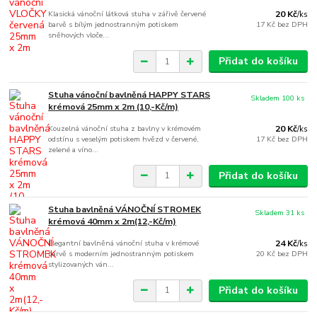
Klasická vánoční látková stuha v zářivě červené
20 Kč
/
ks
barvě s bílým jednostranným potiskem
17 Kč
bez DPH
sněhových vloče...
Přidat do košíku
Stuha vánoční bavlněná HAPPY STARS
Skladem 100 ks
krémová 25mm x 2m (10,-Kč/m)
Kouzelná vánoční stuha z bavlny v krémovém
20 Kč
/
ks
odstínu s veselým potiskem hvězd v červené,
17 Kč
bez DPH
zelené a víno...
Přidat do košíku
Stuha bavlněná VÁNOČNÍ STROMEK
Skladem 31 ks
krémová 40mm x 2m(12,-Kč/m)
Elegantní bavlněná vánoční stuha v krémové
24 Kč
/
ks
barvě s moderním jednostranným potiskem
20 Kč
bez DPH
stylizovaných ván...
Přidat do košíku