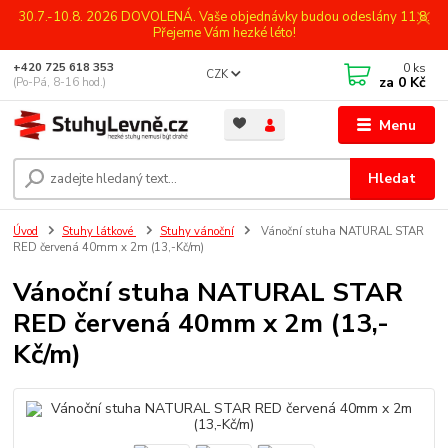
30.7.-10.8. 2026 DOVOLENÁ. Vaše objednávky budou odeslány 11.8.
Přejeme Vám hezké léto!
0
ks
+420 725 618 353
CZK
za
0 Kč
(Po-Pá, 8-16 hod.)
Menu
Hledat
Úvod
Stuhy látkové
Stuhy vánoční
Vánoční stuha NATURAL STAR
RED červená 40mm x 2m (13,-Kč/m)
Vánoční stuha NATURAL STAR
RED červená 40mm x 2m (13,-
Kč/m)