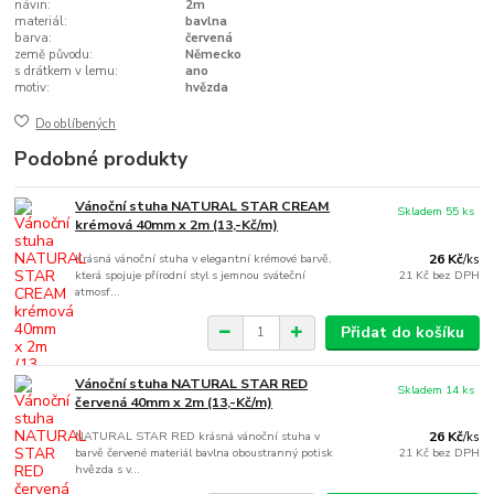
návin:
2m
materiál:
bavlna
barva:
červená
země původu:
Německo
s drátkem v lemu:
ano
motiv:
hvězda
Do oblíbených
Podobné produkty
Vánoční stuha NATURAL STAR CREAM
Skladem 55 ks
krémová 40mm x 2m (13,-Kč/m)
Krásná vánoční stuha v elegantní krémové barvě,
26 Kč
/
ks
která spojuje přírodní styl s jemnou sváteční
21 Kč
bez DPH
atmosf...
Přidat do košíku
Vánoční stuha NATURAL STAR RED
Skladem 14 ks
červená 40mm x 2m (13,-Kč/m)
NATURAL STAR RED krásná vánoční stuha v
26 Kč
/
ks
barvě červené materiál bavlna oboustranný potisk
21 Kč
bez DPH
hvězda s v...