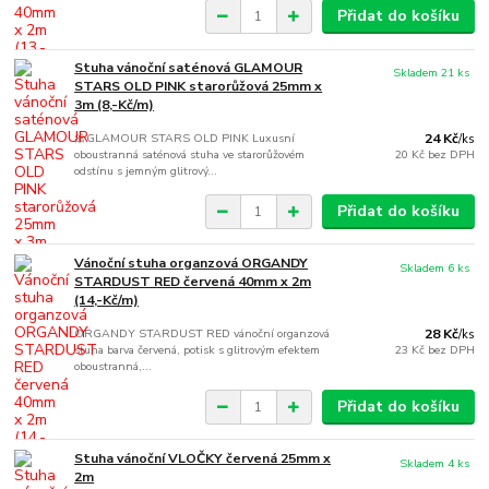
Přidat do košíku
Stuha vánoční saténová GLAMOUR
Skladem 21 ks
STARS OLD PINK starorůžová 25mm x
3m (8,-Kč/m)
🎀GLAMOUR STARS OLD PINK Luxusní
24 Kč
/
ks
oboustranná saténová stuha ve starorůžovém
20 Kč
bez DPH
odstínu s jemným glitrový...
Přidat do košíku
Vánoční stuha organzová ORGANDY
Skladem 6 ks
STARDUST RED červená 40mm x 2m
(14,-Kč/m)
ORGANDY STARDUST RED vánoční organzová
28 Kč
/
ks
stuha barva červená, potisk s glitrovým efektem
23 Kč
bez DPH
oboustranná,...
Přidat do košíku
Stuha vánoční VLOČKY červená 25mm x
Skladem 4 ks
2m