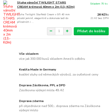
Stuha vánoční TWILIGHT STARS
Skladem 70 ks
CREAM krémová 40mm x 2m (13,-Kč/m)
Stuha Twilight Starfield Cream v šíři 40 mm
26 Kč
/
ks
působí jemně, elegantně a dokonale ladí do
21 Kč
bez DPH
přírodních i ...
Přidat do košíku
Vše skladem
více jak 300.000 kusů skladem ihned k odběru
Kvalita Made in Germany
kvalitní stuhy od německých výrobců, za outletové ceny
Doprava Zásilkovna, PPL a DPD
Zásilkovna výdejní místa 49,-Kč
Doprava zdarma
při objednávce nad 500,-, doprava zdarma na Zásilkovna
výdejní místo