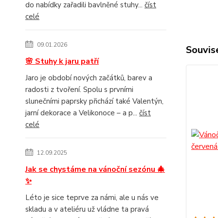
do nabídky zařadili bavlněné stuhy...
číst
celé
09.01.2026
Souvise
🌸 Stuhy k jaru patří
Jaro je období nových začátků, barev a
radosti z tvoření. Spolu s prvními
slunečními paprsky přichází také Valentýn,
jarní dekorace a Velikonoce – a p...
číst
celé
12.09.2025
Jak se chystáme na vánoční sezónu 🎄
✨
Léto je sice teprve za námi, ale u nás ve
skladu a v ateliéru už vládne ta pravá