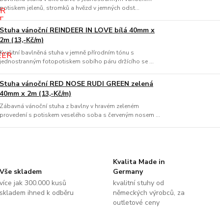
potiskem jelenů, stromků a hvězd v jemných odst...
Stuha vánoční REINDEER IN LOVE bílá 40mm x
2m (13,-Kč/m)
Kvalitní bavlněná stuha v jemně přírodním tónu s
jednostranným fotopotiskem sobího páru držícího se ...
Stuha vánoční RED NOSE RUDI GREEN zelená
40mm x 2m (13,-Kč/m)
Zábavná vánoční stuha z bavlny v hravém zeleném
provedení s potiskem veselého soba s červeným nosem ...
Kvalita Made in
Vše skladem
Germany
více jak 300.000 kusů
kvalitní stuhy od
skladem ihned k odběru
německých výrobců, za
outletové ceny