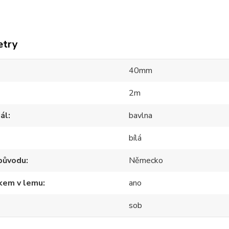
etry
40mm
2m
ál
bavlna
bílá
původu
Německo
tkem v lemu
ano
sob