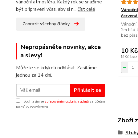
vánoční atmosféra. Každý rok se snažíme
být připraveni včas, aby si n...
číst celé
Vánoční
červená
Zobrazit všechny články
Vánoční
2m bílá 
bez plast
Nepropásněte novinky, akce
10 Kč
a slevy!
8 Kč
bez
Můžete se kdykoli odhlásit. Zasíláme
jednou za 14 dní.
Přihlásit se
Souhlasím se
zpracováním osobních údajů
za účelem
rozesílky newsletteru.
Zboží 
Stuhy