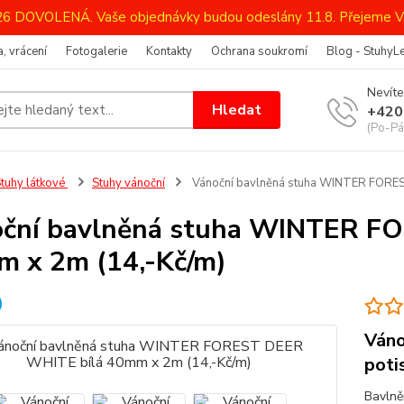
026 DOVOLENÁ. Vaše objednávky budou odeslány 11.8. Přejeme V
, vrácení
Fotogalerie
Kontakty
Ochrana soukromí
Blog - StuhyL
Nevíte
Hledat
+420
(Po-Pá
tuhy látkové
Stuhy vánoční
Vánoční bavlněná stuha WINTER FORES
ční bavlněná stuha WINTER F
 x 2m (14,-Kč/m)
Váno
poti
Bavlně