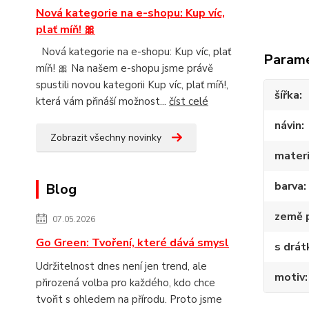
Nová kategorie na e-shopu: Kup víc,
plať míň! 🎀
Nová kategorie na e-shopu: Kup víc, plať
Param
míň! 🎀 Na našem e-shopu jsme právě
spustili novou kategorii Kup víc, plať míň!,
šířka
která vám přináší možnost...
číst celé
návin
Zobrazit všechny novinky
materi
barva
Blog
země 
07.05.2026
Go Green: Tvoření, které dává smysl
s drá
Udržitelnost dnes není jen trend, ale
motiv
přirozená volba pro každého, kdo chce
tvořit s ohledem na přírodu. Proto jsme