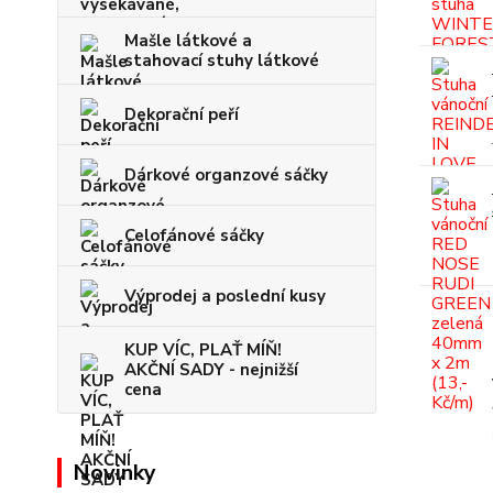
Mašle látkové a
stahovací stuhy látkové
Dekorační peří
Dárkové organzové sáčky
Celofánové sáčky
Výprodej a poslední kusy
KUP VÍC, PLAŤ MÍŇ!
AKČNÍ SADY - nejnižší
cena
Novinky