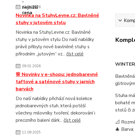
07.05.2026
Novinka na StuhyLevne.cz: Bavlněné
Kompl
stuhy v jutovém stylu
Novinka na StuhyLevne.cz: Bavlněné
Komple
stuhy v jutovém stylu Do naší nabídky
právě přibyly nové bavlněné stuhy s
přírodním „jutovým“ vz...
číst celé
WINTER
09.01.2026
🌸 Novinky v e-shopu: jednobarevné
Bavlněná 
taftové a saténové stuhy v jarních
glitrovým
barvách
Stuha má 
Do naší nabídky přichází nová kolekce
bohaté ma
jednobarevných stuh, která potěší
stolů či 
všechny milovníky tvoření, dekorování i
precizního balení dárk...
číst celé
📐 Rozmě
🎄 Barva: 
11.09.2025