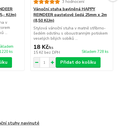
3 hodnocení
INDEER
Vánoční stuha bavlněná HAPPY
Vá
,- Kč/m)
REINDEER pastelově šedá 25mm x 2m
po
(8,50 Kč/m)
Kč
ha v
vzorem
Stylová vánoční stuha v matně stříbrno-
Jed
ů ...
šedém odstínu s oboustranným potiskem
ván
veselých bílých sobíků ...
opa
18 Kč
10
Skladem
/
ks
1220 ks
Skladem 728 ks
15 Kč
bez DPH
8 
šíku
Přidat do košíku
ční stuhy navinuté