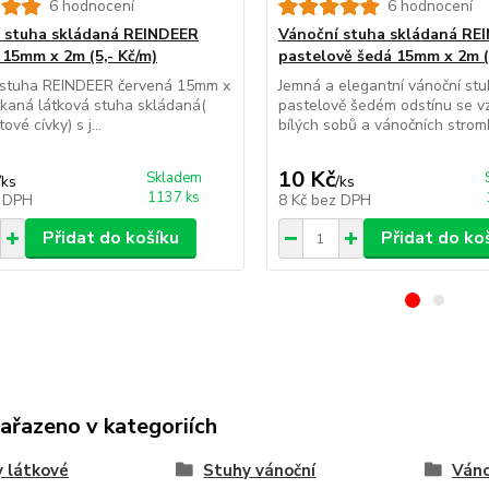
6 hodnocení
6 hodnocení
 stuha skládaná REINDEER
Vánoční stuha skládaná RE
 15mm x 2m (5,- Kč/m)
pastelově šedá 15mm x 2m (5
 stuha REINDEER červená 15mm x
Jemná a elegantní vánoční stu
tkaná látková stuha skládaná(
pastelově šedém odstínu se 
ové cívky) s j...
bílých sobů a vánočních stromk
10 Kč
Skladem
/
ks
/
ks
1137 ks
 DPH
8 Kč
bez DPH
Přidat do košíku
Přidat do ko
zařazeno v kategoriích
 látkové
Stuhy vánoční
Váno