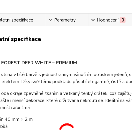
etní specifikace
Parametry
Hodnocení
0
tní specifikace
 FOREST DEER WHITE – PREMIUM
stuha v bílé barvě s jednostranným vánočním potiskem jelenů, 
 efektem. Díky světlému podkladu působí elegantně, čistě a dod
oba okraje zpevněné tkaním a vetkaný tenký drátek, což zajišťuje
šle i menší dekorace, které drží tvar a nekroutí se. Ideální na v
zimních aranžmá.
r: 40 mm × 2 m
bílá