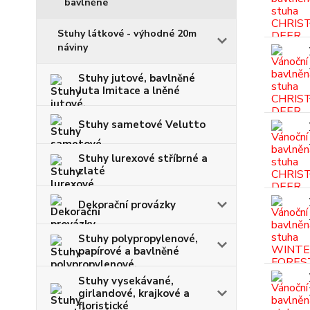
bavlněné
Stuhy látkové - výhodné 20m
náviny
Stuhy jutové, bavlněné
Juta Imitace a lněné
Stuhy sametové Velutto
Stuhy lurexové stříbrné a
zlaté
Dekorační provázky
Stuhy polypropylenové,
papírové a bavlněné
Stuhy vysekávané,
girlandové, krajkové a
floristické