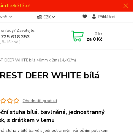
ám hezké léto!
evně
Přihlášení
CZK
 si rady? Zavolejte.
0
ks
 725 618 353
za
0 Kč
, 8-16 hod.)
T DEER WHITE bílá 40mm x 2m (14,-Kč/m)
OREST DEER WHITE bílá
Ohodnotit produkt
ční stuha bílá, bavlněná, jednostranný
sk, s drátkem v lemu
ná stuha v bílé barvě s jednostranným vánočním potiskem