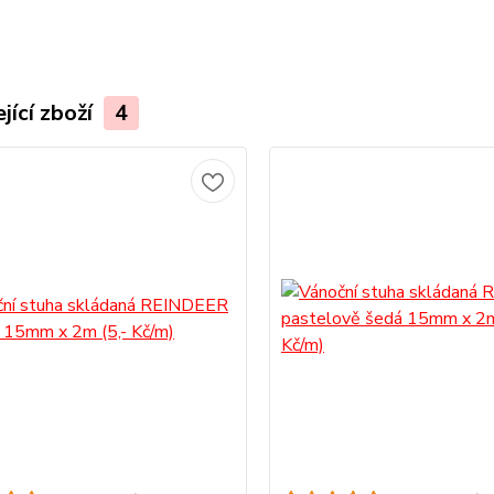
jící zboží
4