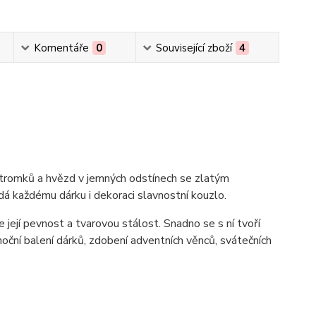
Komentáře
0
Související zboží
4
stromků a hvězd v jemných odstínech se zlatým
á každému dárku i dekoraci slavnostní kouzlo.
 její pevnost a tvarovou stálost. Snadno se s ní tvoří
ánoční balení dárků, zdobení adventních věnců, svátečních