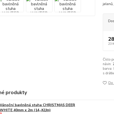
jelenů
Dos
28
23 
Číslo p
návin:
barva:
s drátk
Do 
é produkty
Vánoční bavlněná stuha CHRISTMAS DEER
WHITE 40mm x 2m (14,-Kč/m)