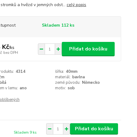
, stromků a hvězd v jemných odst...
celý popis
tupnost
Skladem 112 ks
 Kč
/
ks
Přidat do košíku
Kč
bez DPH
roduktu:
4314
šířka:
40mm
2m
materiál:
bavlna
bílá
země původu:
Německo
em v lemu:
ano
motiv:
sob
oblíbených
Přidat do košíku
Skladem 9 ks