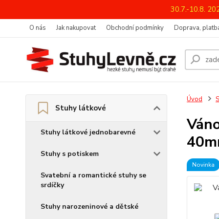
30.7.-10.8. 2
O nás
Jak nakupovat
Obchodní podmínky
Doprava, platba
Úvod
S
Stuhy látkové
Váno
Stuhy látkové jednobarevné
40mm
Stuhy s potiskem
Novinka
Svatební a romantické stuhy se
srdíčky
Stuhy narozeninové a dětské