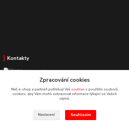
Kontakty
Zákaznická podpora StuhyLevně.cz
+420 725 618 353
Zpracování cookies
(Po-Pá, 8-16 hod.)
Náš e-shop a partneři potřebují Váš
souhlas
s použitím souborů
cookies, aby Vám mohli zobrazovat informace týkající se Vašich
adamoliver@seznam.cz
zájmů.
Souhlasím
Nastavení