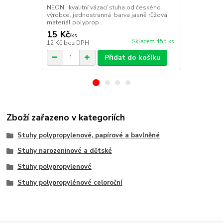
NEON kvalitní vázací stuha od českého
NEON kvalitn
výrobce, jednostranná barva jasně růžová
výrobce, jed
materiál polyprop...
zelená materi
15 Kč
15 Kč
/
ks
/
ks
Skladem 455 ks
12 Kč
bez DPH
12 Kč
bez D
Přidat do košíku
Zboží zařazeno v kategoriích
Stuhy polypropylenové, papírové a bavlněné
Stuhy narozeninové a dětské
Stuhy polypropylenové
Stuhy polypropylénové celoroční