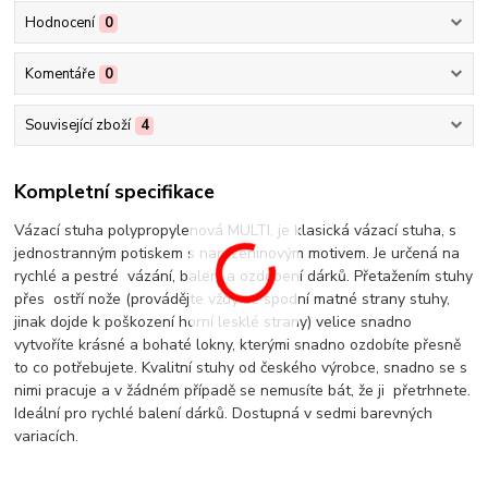
Hodnocení
0
Komentáře
0
Související zboží
4
Kompletní specifikace
Vázací stuha polypropylenová MULTI, je klasická vázací stuha, s
jednostranným potiskem s narozeninovým motivem. Je určená na
rychlé a pestré vázání, balení a ozdobení dárků. Přetažením stuhy
přes ostří nože (provádějte vždy ze spodní matné strany stuhy,
jinak dojde k poškození horní lesklé strany) velice snadno
vytvoříte krásné a bohaté lokny, kterými snadno ozdobíte přesně
to co potřebujete. Kvalitní stuhy od českého výrobce, snadno se s
nimi pracuje a v žádném případě se nemusíte bát, že ji přetrhnete.
Ideální pro rychlé balení dárků. Dostupná v sedmi barevných
variacích.