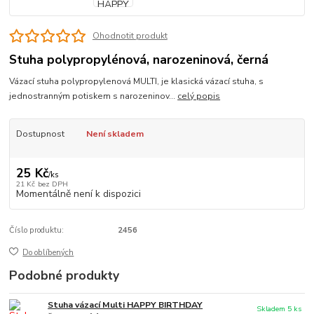
Ohodnotit produkt
Stuha polypropylénová, narozeninová, černá
Vázací stuha polypropylenová MULTI, je klasická vázací stuha, s
jednostranným potiskem s narozeninov...
celý popis
Dostupnost
Není skladem
25 Kč
/
ks
21 Kč
bez DPH
Momentálně není k dispozici
Číslo produktu:
2456
Do oblíbených
Podobné produkty
Stuha vázací Multi HAPPY BIRTHDAY
Skladem 5 ks