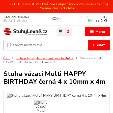
30.7.-10.8. 2026 DOVOLENÁ. Vaše objednávky budou odeslány 11.8.
Přejeme Vám hezké léto!
0
ks
+420 725 618 353
CZK
za
0 Kč
(Po-Pá, 8-16 hod.)
Menu
Hledat
Úvod
Stuhy polypropylenové, papírové a bavlněné
Stuha vázací Multi
HAPPY BIRTHDAY černá 4 x 10mm x 4m
Stuha vázací Multi HAPPY
BIRTHDAY černá 4 x 10mm x 4m