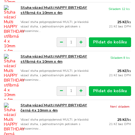
Stuha vázací Multi HAPPY BIRTHDAY
Skladem 12 ks
stříbrná 4 x 10mm x 4m
Vázací stuha polypropylenová MULTI, je klasická
25 Kč
/
ks
vázací stuha, s jednostranným potiskem s
21 Kč
bez DPH
narozeninov...
Přidat do košíku
Stuha vázací Multi HAPPY BIRTHDAY
Skladem 8 ks
stříbrná 4 x 10mm x 4m
Vázací stuha polypropylenová MULTI, je klasická
25 Kč
/
ks
vázací stuha, s jednostranným potiskem s
21 Kč
bez DPH
narozeninov...
Přidat do košíku
Stuha vázací Multi HAPPY BIRTHDAY
Není skladem
černá 4 x 10mm x 4m
Vázací stuha polypropylenová MULTI, je klasická
25 Kč
/
ks
vázací stuha, s jednostranným potiskem s
21 Kč
bez DPH
narozeninov...