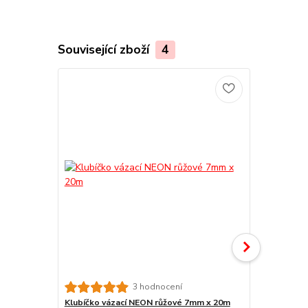
Související zboží
4
3 hodnocení
Klubíčko vázací NEON růžové 7mm x 20m
Klubíčko vá