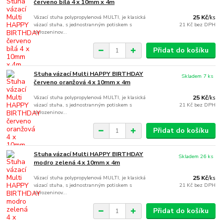
červeno bílá 4 x 10mm x 4m
Vázací stuha polypropylenová MULTI, je klasická
25 Kč
/
ks
vázací stuha, s jednostranným potiskem s
21 Kč
bez DPH
narozeninov...
Přidat do košíku
Stuha vázací Multi HAPPY BIRTHDAY
Skladem 7 ks
červeno oranžová 4 x 10mm x 4m
Vázací stuha polypropylenová MULTI, je klasická
25 Kč
/
ks
vázací stuha, s jednostranným potiskem s
21 Kč
bez DPH
narozeninov...
Přidat do košíku
Stuha vázací Multi HAPPY BIRTHDAY
Skladem 26 ks
modro zelená 4 x 10mm x 4m
Vázací stuha polypropylenová MULTI, je klasická
25 Kč
/
ks
vázací stuha, s jednostranným potiskem s
21 Kč
bez DPH
narozeninov...
Přidat do košíku