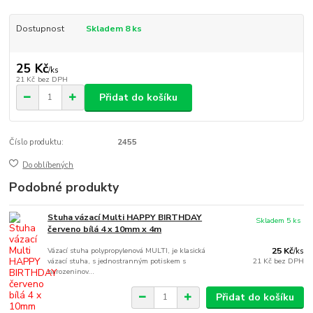
Dostupnost
Skladem 8 ks
25 Kč
/
ks
21 Kč
bez DPH
Přidat do košíku
Číslo produktu:
2455
Do oblíbených
Podobné produkty
Stuha vázací Multi HAPPY BIRTHDAY
Skladem 5 ks
červeno bílá 4 x 10mm x 4m
Vázací stuha polypropylenová MULTI, je klasická
25 Kč
/
ks
vázací stuha, s jednostranným potiskem s
21 Kč
bez DPH
narozeninov...
Přidat do košíku