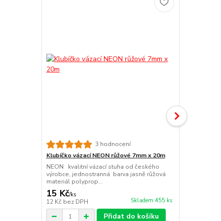
3 hodnocení
Klubíčko vázací NEON růžové 7mm x 20m
Klubíčko vá
NEON kvalitní vázací stuha od českého
NEON kvalitn
výrobce, jednostranná barva jasně růžová
výrobce, jed
materiál polyprop...
zelená materi
15 Kč
15 Kč
/
ks
/
ks
Skladem 455 ks
12 Kč
bez DPH
12 Kč
bez D
Přidat do košíku