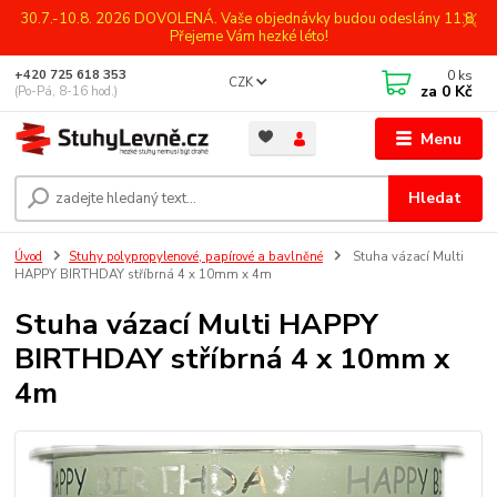
30.7.-10.8. 2026 DOVOLENÁ. Vaše objednávky budou odeslány 11.8.
Přejeme Vám hezké léto!
0
ks
+420 725 618 353
CZK
za
0 Kč
(Po-Pá, 8-16 hod.)
Menu
Hledat
Úvod
Stuhy polypropylenové, papírové a bavlněné
Stuha vázací Multi
HAPPY BIRTHDAY stříbrná 4 x 10mm x 4m
Stuha vázací Multi HAPPY
BIRTHDAY stříbrná 4 x 10mm x
4m