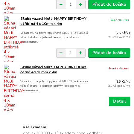
Přidat do košíku
Stuha vázací Multi HAPPY BIRTHDAY
Skladem 8 ks
stříbrná 4 x 10mm x 4m
Vázací stuha polypropylenová MULTI, je klasická
25 Kč
/
ks
vázací stuha, s jednostranným potiskem s
21 Kč
bez DPH
narozeninov...
Přidat do košíku
Stuha vázací Multi HAPPY BIRTHDAY
Není skladem
černá 4 x 10mm x 4m
Vázací stuha polypropylenová MULTI, je klasická
25 Kč
/
ks
vázací stuha, s jednostranným potiskem s
21 Kč
bez DPH
narozeninov...
Detail
Vše skladem
více jak 300.000 kusů skladem ihned k odběru