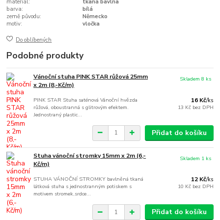
materiál:
tkaná bavlna
barva:
bílá
země původu:
Německo
motiv:
vločka
Do oblíbených
Podobné produkty
Vánoční stuha PINK STAR růžová 25mm
Skladem 8 ks
x 2m (8,-Kč/m)
PINK STAR Stuha saténová Vánoční hvězda
16 Kč
/
ks
růžová, oboustranná s glitrovým efektem.
13 Kč
bez DPH
Jednostraný plastic...
Přidat do košíku
Stuha vánoční stromky 15mm x 2m (6,-
Skladem 1 ks
Kč/m)
STUHA VÁNOČNÍ STROMKY bavlněná tkaná
12 Kč
/
ks
látková stuha s jednostranným potiskem s
10 Kč
bez DPH
motivem stromek,srdce...
Přidat do košíku