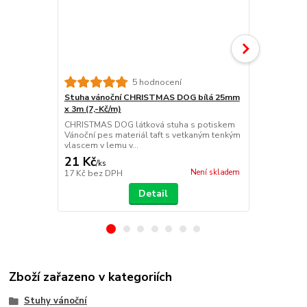
5 hodnocení
Stuha vánoční CHRISTMAS DOG bílá 25mm
Stuha váno
x 3m (7,-Kč/m)
25mm x 3m (
CHRISTMAS DOG látková stuha s potiskem
Elegantní ván
Vánoční pes materiál taft s vetkaným tenkým
barvě s jemn
vlascem v lemu v...
21 Kč
24 Kč
/
ks
/
ks
Není skladem
17 Kč
bez DPH
20 Kč
bez D
Detail
Zboží zařazeno v kategoriích
Stuhy vánoční