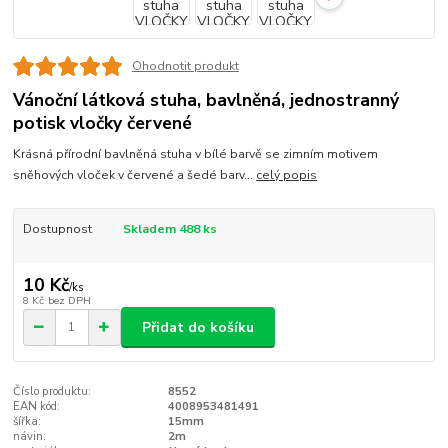
Ohodnotit produkt
Vánoční látková stuha, bavlněná, jednostranný
potisk vločky červené
Krásná přírodní bavlněná stuha v bílé barvě se zimním motivem
sněhových vloček v červené a šedé barv...
celý popis
Dostupnost
Skladem 488 ks
10 Kč
/
ks
8 Kč
bez DPH
Přidat do košíku
Číslo produktu:
8552
EAN kód:
4008953481491
šířka:
15mm
návin:
2m