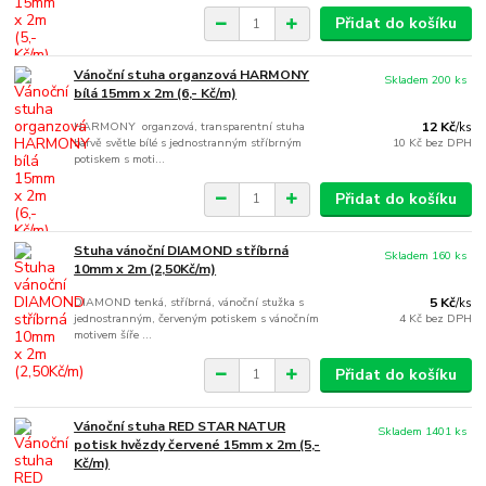
Přidat do košíku
Vánoční stuha organzová HARMONY
Skladem 200 ks
bílá 15mm x 2m (6,- Kč/m)
HARMONY organzová, transparentní stuha
12 Kč
/
ks
barvě světle bílé s jednostranným stříbrným
10 Kč
bez DPH
potiskem s moti...
Přidat do košíku
Stuha vánoční DIAMOND stříbrná
Skladem 160 ks
10mm x 2m (2,50Kč/m)
DIAMOND tenká, stříbrná, vánoční stužka s
5 Kč
/
ks
jednostranným, červeným potiskem s vánočním
4 Kč
bez DPH
motivem šíře ...
Přidat do košíku
Vánoční stuha RED STAR NATUR
Skladem 1401 ks
potisk hvězdy červené 15mm x 2m (5,-
Kč/m)