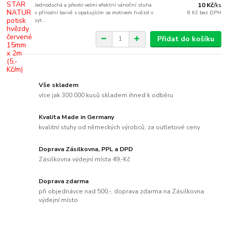
Jednoduchá a přesto velmi efektní vánoční stuha
10 Kč
/
ks
v přírodní barvě s opakujícím se motivem hvězd v
8 Kč
bez DPH
syt...
Přidat do košíku
Vše skladem
více jak 300.000 kusů skladem ihned k odběru
Kvalita Made in Germany
kvalitní stuhy od německých výrobců, za outletové ceny
Doprava Zásilkovna, PPL a DPD
Zásilkovna výdejní místa 49,-Kč
Doprava zdarma
při objednávce nad 500,-, doprava zdarma na Zásilkovna
výdejní místo