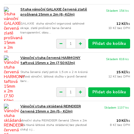
Stuha vánoční GALAXIE červená zlatě
Skladem 154 ks
prošívaná 15mm x 2m (6,-Kč/m)
GALAXIE stuha vánoční organzová saténové
12 Kč
/
ks
okraje, zlaté prošívání barva červená
10 Kč
bez DPH
transparentní, obou...
Přidat do košíku
Vánoční stuha červená HARMONY
Skladem 616 ks
taftová 15mm x 2m (7,50 Kč/m)
Stuha červená zlatý potisk 1,5 cm x 2 m krásná
15 Kč
/
ks
taftová vánoční, látková stužka v jasně červené
12 Kč
bez DPH
barv...
Přidat do košíku
Vánoční stuha skládaná REINDEER
Skladem 1137 ks
červená 15mm x 2m (5,- Kč/m)
Vánoční stuha REINDEER červená 15mm x 2m
10 Kč
/
ks
bílá tkaná látková stuha skládaná( bez plastové
8 Kč
bez DPH
cívky) s j...