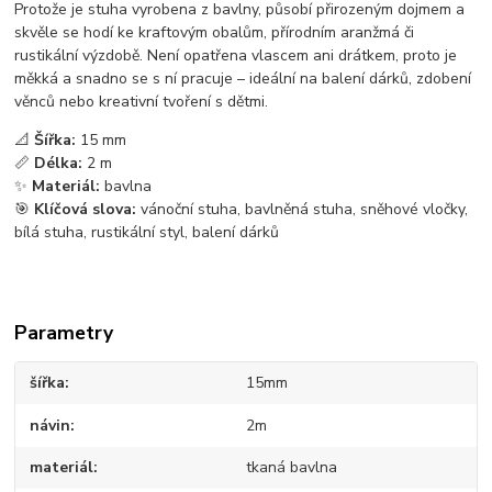
Protože je stuha vyrobena z bavlny, působí přirozeným dojmem a
skvěle se hodí ke kraftovým obalům, přírodním aranžmá či
rustikální výzdobě. Není opatřena vlascem ani drátkem, proto je
měkká a snadno se s ní pracuje – ideální na balení dárků, zdobení
věnců nebo kreativní tvoření s dětmi.
📐
Šířka:
15 mm
📏
Délka:
2 m
✨
Materiál:
bavlna
🎯
Klíčová slova:
vánoční stuha, bavlněná stuha, sněhové vločky,
bílá stuha, rustikální styl, balení dárků
Parametry
šířka
15mm
návin
2m
materiál
tkaná bavlna