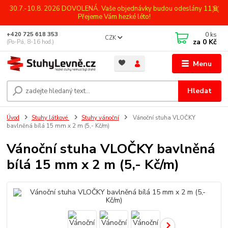
30.7.-10.8. 2026 DOVOLENÁ. Vaše objednávky budou odeslány 11.8.
Přejeme Vám hezké léto!
0
ks
+420 725 618 353
CZK
za
0 Kč
(Po-Pá, 8-16 hod.)
Menu
Hledat
Úvod
Stuhy látkové
Stuhy vánoční
Vánoční stuha VLOČKY
bavlněná bílá 15 mm x 2 m (5,- Kč/m)
Vánoční stuha VLOČKY bavlněná
bílá 15 mm x 2 m (5,- Kč/m)