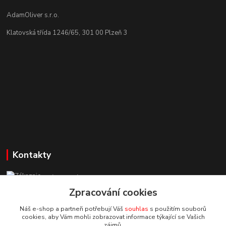
AdamOliver s.r.o.
Klatovská třída 1246/65, 301 00 Plzeň 3
Kontakty
Zákaznická podpora StuhyLevně.cz
+420 725 618 353
Zpracování cookies
(Po-Pá, 8-16 hod.)
Náš e-shop a partneři potřebují Váš
souhlas
s použitím souborů
cookies, aby Vám mohli zobrazovat informace týkající se Vašich
adamoliver@seznam.cz
zájmů.