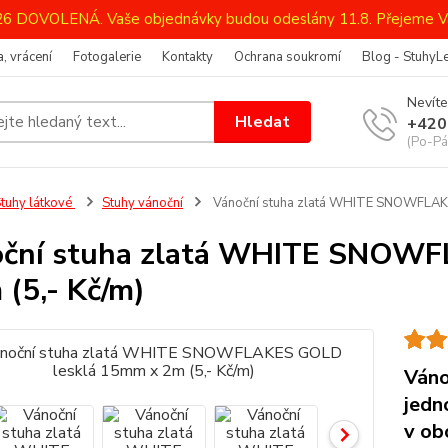
026 DOVOLENÁ. Vaše objednávky budou odeslány 11.8. Přejeme V
, vrácení
Fotogalerie
Kontakty
Ochrana soukromí
Blog - StuhyL
Nevíte
Hledat
+420
(Po-Pá
tuhy látkové
Stuhy vánoční
Vánoční stuha zlatá WHITE SNOWFLAKE
oční stuha zlatá WHITE SNOW
 (5,- Kč/m)
Váno
jedn
v ob