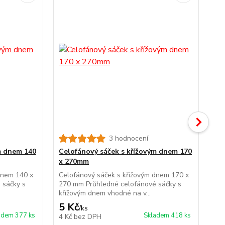
3 hodnocení
m dnem 140
Celofánový sáček s křížovým dnem 170
Ce
x 270mm
x 
dnem 140 x
Celofánový sáček s křížovým dnem 170 x
Cel
 sáčky s
270 mm Průhledné celofánové sáčky s
360
křížovým dnem vhodné na v...
kří
5 Kč
6 
/
ks
adem 377 ks
Skladem 418 ks
4 Kč
bez DPH
5 