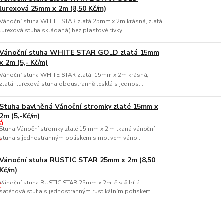
lurexová 25mm x 2m (8,50 Kč/m)
Vánoční stuha WHITE STAR zlatá 25mm x 2m krásná, zlatá,
lurexová stuha skládaná( bez plastové cívky...
Vánoční stuha WHITE STAR GOLD zlatá 15mm
x 2m (5,- Kč/m)
Vánoční stuha WHITE STAR zlatá 15mm x 2m krásná,
zlatá, lurexová stuha oboustranně lesklá s jednos...
Stuha bavlněná Vánoční stromky zlaté 15mm x
2m (5,-Kč/m)
Stuha Vánoční stromky zlaté 15 mm x 2 m tkaná vánoční
stuha s jednostranným potiskem s motivem váno...
Vánoční stuha RUSTIC STAR 25mm x 2m (8,50
Kč/m)
Vánoční stuha RUSTIC STAR 25mm x 2m čistě bílá
saténová stuha s jednostranným rustikálním potiskem...