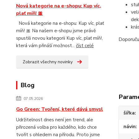
stu
Nová kategorie na e-shopu: Kup víc,
vel
plať míň! 🎀
dek
Nová kategorie na e-shopu: Kup víc, plať
krá
míň! 🎀 Na našem e-shopu jsme právě
spustili novou kategorii Kup víc, plať míň!,
Doporuč
která vám přináší možnost...
číst celé
Zobrazit všechny novinky
Blog
Param
07.05.2026
Go Green: Tvoření, které dává smysl
šířka
Udržitelnost dnes není jen trend, ale
návin
přirozená volba pro každého, kdo chce
tvořit s ohledem na přírodu. Proto jsme