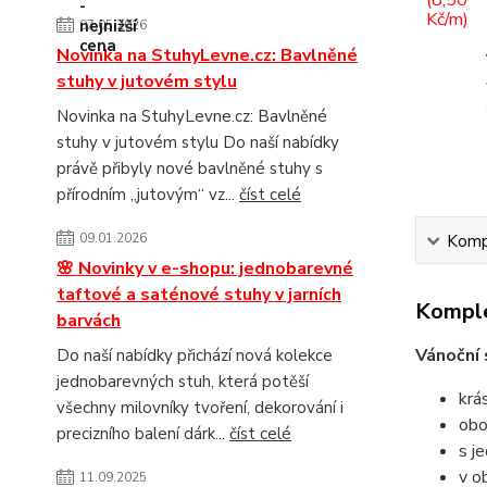
07.05.2026
Novinka na StuhyLevne.cz: Bavlněné
stuhy v jutovém stylu
Novinka na StuhyLevne.cz: Bavlněné
stuhy v jutovém stylu Do naší nabídky
právě přibyly nové bavlněné stuhy s
přírodním „jutovým“ vz...
číst celé
09.01.2026
Kompl
🌸 Novinky v e-shopu: jednobarevné
taftové a saténové stuhy v jarních
Komple
barvách
Vánoční
Do naší nabídky přichází nová kolekce
jednobarevných stuh, která potěší
krá
všechny milovníky tvoření, dekorování i
obo
precizního balení dárk...
číst celé
s j
v o
11.09.2025