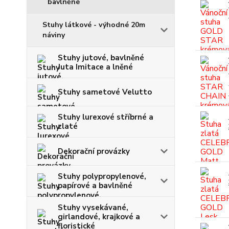
bavlněné
Stuhy látkové - výhodné 20m
náviny
Stuhy jutové, bavlněné
Juta Imitace a lněné
Stuhy sametové Velutto
Stuhy lurexové stříbrné a
zlaté
Dekorační provázky
Stuhy polypropylenové,
papírové a bavlněné
Stuhy vysekávané,
girlandové, krajkové a
floristické