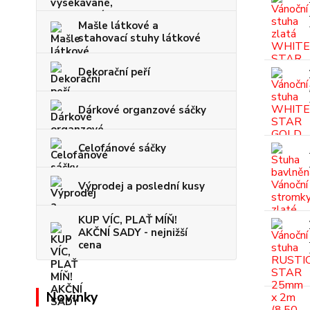
Mašle látkové a
stahovací stuhy látkové
Dekorační peří
Dárkové organzové sáčky
Celofánové sáčky
Výprodej a poslední kusy
KUP VÍC, PLAŤ MÍŇ!
AKČNÍ SADY - nejnižší
cena
Novinky