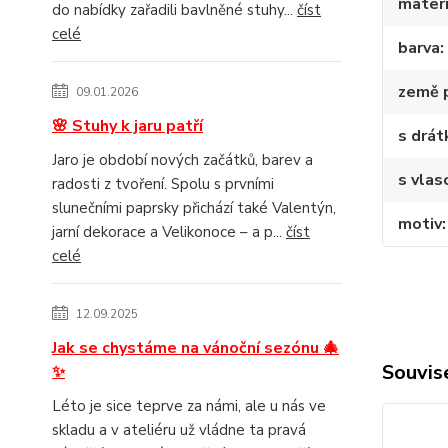
materi
do nabídky zařadili bavlněné stuhy...
číst
celé
barva
země 
09.01.2026
🌸 Stuhy k jaru patří
s drá
Jaro je období nových začátků, barev a
s vlas
radosti z tvoření. Spolu s prvními
slunečními paprsky přichází také Valentýn,
motiv
jarní dekorace a Velikonoce – a p...
číst
celé
12.09.2025
Jak se chystáme na vánoční sezónu 🎄
Souvise
✨
Léto je sice teprve za námi, ale u nás ve
skladu a v ateliéru už vládne ta pravá