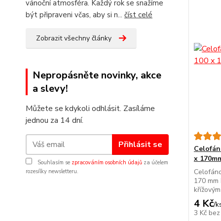
vánoční atmosféra. Každý rok se snažíme
být připraveni včas, aby si n...
číst celé
Zobrazit všechny články
Nepropásněte novinky, akce
a slevy!
Můžete se kdykoli odhlásit. Zasíláme
jednou za 14 dní.
Přihlásit se
Celofán
x 170m
Souhlasím se
zpracováním osobních údajů
za účelem
Celofáno
rozesílky newsletteru.
170 mm 
křížovým
4 Kč
/
k
3 Kč
bez