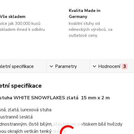
Kvalita Made in
Vše skladem
Germany
více jak 300.000 kusů
kvalitní stuhy od
skladem ihned k odběru
německých výrobců, za
outletové ceny
etní specifikace
Parametry
Hodnocení
3
tní specifikace
 stuha WHITE SNOWFLAKES zlatá 15 mm x 2 m
sná, zlatá, lurexová stuha
ustranně lesklá
ednostranným, čistě bílým, plastickým potiskem bílé hvězdy
bou okrajích vetkán tenký drátek