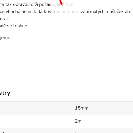
ha tak opravdu drží požadovaný tvar
ice vhodná nejen k dárkovému balení, vázání malých mašliček ale
orací
sně se leskne
ujeme
etry
15mm
2m