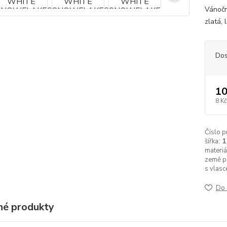
Vánoč
zlatá,
Dos
10
8 Kč
Číslo p
šířka:
materiá
země p
s vlasc
Do 
é produkty