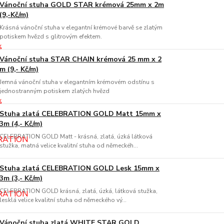
Vánoční stuha GOLD STAR krémová 25mm x 2m
(9,-Kč/m)
Krásná vánoční stuha v elegantní krémové barvě se zlatým
potiskem hvězd s glitrovým efektem.
Vánoční stuha STAR CHAIN krémová 25 mm x 2
m (9,- Kč/m)
Jemná vánoční stuha v elegantním krémovém odstínu s
jednostranným potiskem zlatých hvězd
Stuha zlatá CELEBRATION GOLD Matt 15mm x
3m (4,- Kč/m)
CELEBRATION GOLD Matt - krásná, zlatá, úzká látková
stužka, matná velice kvalitní stuha od německéh...
Stuha zlatá CELEBRATION GOLD Lesk 15mm x
3m (3,- Kč/m)
CELEBRATION GOLD krásná, zlatá, úzká, látková stužka,
lesklá velice kvalitní stuha od německého vý...
Vánoční stuha zlatá WHITE STAR GOLD