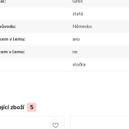
ál
lurex
zlatá
původu
Německo
tkem v lemu
ano
cem v lemu
ne
vločka
jící zboží
5