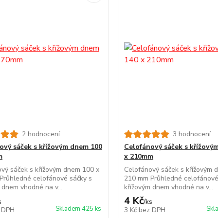
2 hodnocení
3 hodnocení
ový sáček s křížovým dnem 100
Celofánový sáček s křížový
m
x 210mm
vý sáček s křížovým dnem 100 x
Celofánový sáček s křížovým 
Průhledné celofánové sáčky s
210 mm Průhledné celofánové
 dnem vhodné na v...
křížovým dnem vhodné na v...
4 Kč
s
/
ks
Skladem 425 ks
Skl
 DPH
3 Kč
bez DPH