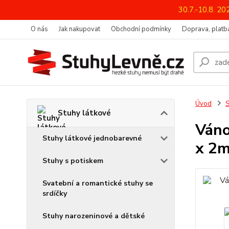
30.7.-10.8. 2
O nás
Jak nakupovat
Obchodní podmínky
Doprava, platba
Úvod
S
Stuhy látkové
Ván
Stuhy látkové jednobarevné
x 2m
Stuhy s potiskem
Svatební a romantické stuhy se
srdíčky
Stuhy narozeninové a dětské