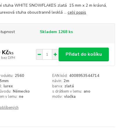
ní stuha WHITE SNOWFLAKES zlatá 15 mm x 2 m krásná,
 lurexová stuha oboustranně lesklá ...
celý popis
tupnost
Skladem 1268 ks
 Kč
/
ks
Přidat do košíku
bez DPH
roduktu:
2560
EAN kód:
4008953544714
15mm
návin:
2m
l:
lurex
barva:
zlatá
ůvodu:
Německo
s drátkem v lemu:
ano
em v lemu:
ne
motiv:
vločka
oblíbených