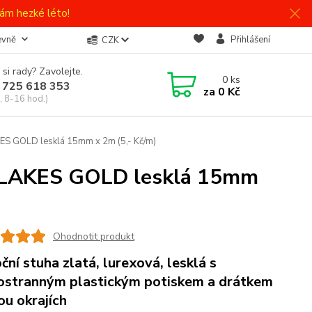
ám hezké léto!
evně
Přihlášení
CZK
 si rady? Zavolejte.
0
ks
 725 618 353
za
0 Kč
, 8-16 hod.)
S GOLD lesklá 15mm x 2m (5,- Kč/m)
FLAKES GOLD lesklá 15mm
Ohodnotit produkt
ční stuha zlatá, lurexová, lesklá s
ostranným plastickým potiskem a drátkem
ou okrajích