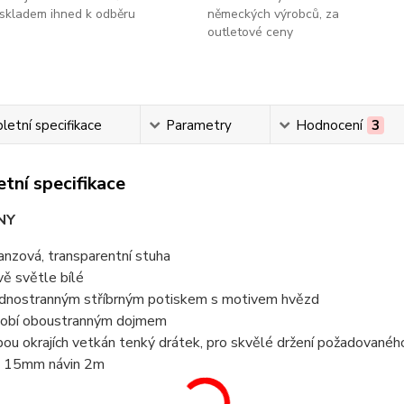
skladem ihned k odběru
německých výrobců, za
outletové ceny
etní specifikace
Parametry
Hodnocení
3
tní specifikace
NY
anzová, transparentní stuha
vě světle bílé
ednostranným stříbrným potiskem s motivem hvězd
obí oboustranným dojmem
bou okrajích vetkán tenký drátek, pro skvělé držení požadovanéh
e 15mm návin 2m