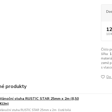
Dos
12
10 
Číslo p
šířka:
materiá
země p
s vlasc
Do 
é produkty
Vánoční stuha RUSTIC STAR 25mm x 2m (8,50
Kč/m)
Vánoční stuha RUSTIC STAR 25mm x 2m čistě bílá