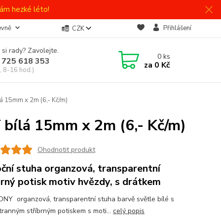
ám hezké léto!
evně
Přihlášení
CZK
 si rady? Zavolejte.
0
ks
 725 618 353
za
0 Kč
, 8-16 hod.)
 15mm x 2m (6,- Kč/m)
bílá 15mm x 2m (6,- Kč/m)
Ohodnotit produkt
ční stuha organzová, transparentní
brný potisk motiv hvězdy, s drátkem
Y organzová, transparentní stuha barvě světle bílé s
tranným stříbrným potiskem s moti...
celý popis