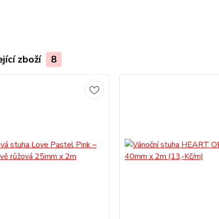
jící zboží
8