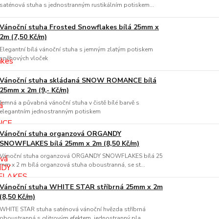
saténová stuha s jednostranným rustikálním potiskem...
Vánoční stuha Frosted Snowflakes bílá 25mm x
2m (7,50 Kč/m)
Elegantní bílá vánoční stuha s jemným zlatým potiskem
sněhových vloček
Vánoční stuha skládaná SNOW ROMANCE bílá
25mm x 2m (9,- Kč/m)
Jemná a půvabná vánoční stuha v čistě bílé barvě s
elegantním jednostranným potiskem
Vánoční stuha organzová ORGANDY
SNOWFLAKES bílá 25mm x 2m (8,50 Kč/m)
Vánoční stuha organzová ORGANDY SNOWFLAKES bílá 25
mm x 2 m bílá organzová stuha oboustranná, se st...
Vánoční stuha WHITE STAR stříbrná 25mm x 2m
(8,50 Kč/m)
WHITE STAR stuha saténová vánoční hvězda stříbrná
oboustranná s glitrovým efektem jednostranný pla...