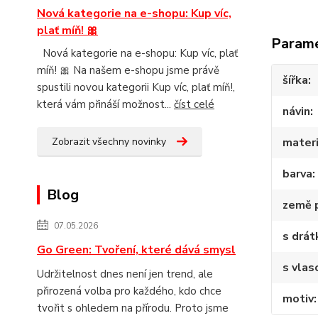
Nová kategorie na e-shopu: Kup víc,
plať míň! 🎀
Param
Nová kategorie na e-shopu: Kup víc, plať
míň! 🎀 Na našem e-shopu jsme právě
šířka
spustili novou kategorii Kup víc, plať míň!,
která vám přináší možnost...
číst celé
návin
Zobrazit všechny novinky
materi
barva
Blog
země 
07.05.2026
s drá
Go Green: Tvoření, které dává smysl
s vlas
Udržitelnost dnes není jen trend, ale
přirozená volba pro každého, kdo chce
motiv
tvořit s ohledem na přírodu. Proto jsme