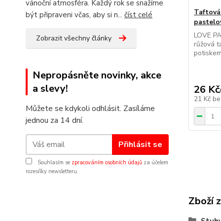
vánoční atmosféra. Každý rok se snažíme
Taftová
být připraveni včas, aby si n...
číst celé
pastelo
LOVE PA
Zobrazit všechny články
růžová t
potiskem 
Nepropásněte novinky, akce
a slevy!
26 Kč
21 Kč
be
Můžete se kdykoli odhlásit. Zasíláme
jednou za 14 dní.
Přihlásit se
Souhlasím se
zpracováním osobních údajů
za účelem
rozesílky newsletteru.
Zboží 