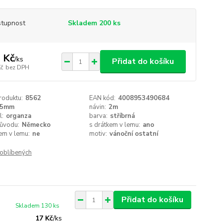
tupnost
Skladem 200 ks
 Kč
/
ks
Přidat do košíku
Kč
bez DPH
roduktu:
8562
EAN kód:
4008953490684
15mm
návin:
2m
l:
organza
barva:
stříbrná
ůvodu:
Německo
s drátkem v lemu:
ano
em v lemu:
ne
motiv:
vánoční ostatní
oblíbených
Přidat do košíku
Skladem 130 ks
17 Kč
/
ks