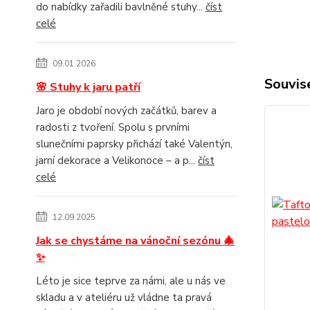
do nabídky zařadili bavlněné stuhy...
číst
celé
09.01.2026
Souvise
🌸 Stuhy k jaru patří
Jaro je období nových začátků, barev a
radosti z tvoření. Spolu s prvními
slunečními paprsky přichází také Valentýn,
jarní dekorace a Velikonoce – a p...
číst
celé
12.09.2025
Jak se chystáme na vánoční sezónu 🎄
✨
Léto je sice teprve za námi, ale u nás ve
skladu a v ateliéru už vládne ta pravá