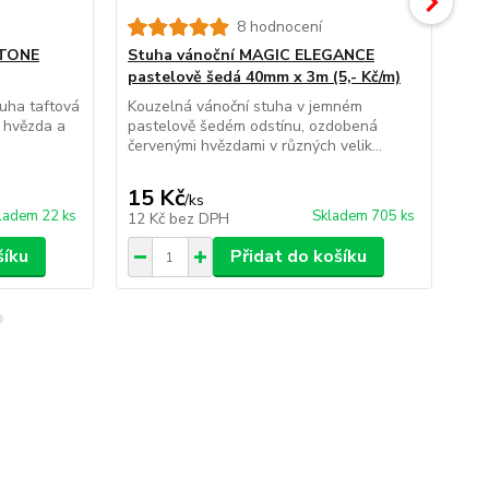
8 hodnocení
STONE
Stuha vánoční MAGIC ELEGANCE
St
pastelově šedá 40mm x 3m (5,- Kč/m)
stř
ha taftová
Kouzelná vánoční stuha v jemném
Sta
 hvězda a
pastelově šedém odstínu, ozdobená
je 
červenými hvězdami v různých velik...
kte
15 Kč
30
/
ks
ladem 22 ks
Skladem 705 ks
12 Kč
bez DPH
25
šíku
Přidat do košíku