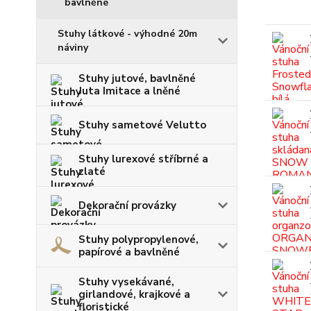
bavlněné
Stuhy látkové - výhodné 20m
náviny
Stuhy jutové, bavlněné
Juta Imitace a lněné
Stuhy sametové Velutto
Stuhy lurexové stříbrné a
zlaté
Dekorační provázky
Stuhy polypropylenové,
papírové a bavlněné
Stuhy vysekávané,
girlandové, krajkové a
floristické