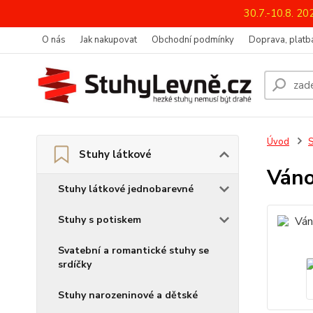
30.7.-10.8. 2
O nás
Jak nakupovat
Obchodní podmínky
Doprava, platba
Úvod
S
Stuhy látkové
Váno
Stuhy látkové jednobarevné
Stuhy s potiskem
Svatební a romantické stuhy se
srdíčky
Stuhy narozeninové a dětské