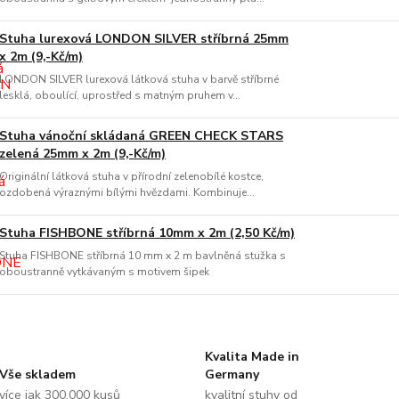
Stuha lurexová LONDON SILVER stříbrná 25mm
x 2m (9,-Kč/m)
LONDON SILVER lurexová látková stuha v barvě stříbrné
lesklá, oboulící, uprostřed s matným pruhem v...
Stuha vánoční skládaná GREEN CHECK STARS
zelená 25mm x 2m (9,-Kč/m)
Originální látková stuha v přírodní zelenobílé kostce,
ozdobená výraznými bílými hvězdami. Kombinuje...
Stuha FISHBONE stříbrná 10mm x 2m (2,50 Kč/m)
Stuha FISHBONE stříbrná 10 mm x 2 m bavlněná stužka s
oboustranně vytkávaným s motivem šipek
Kvalita Made in
Vše skladem
Germany
více jak 300.000 kusů
kvalitní stuhy od