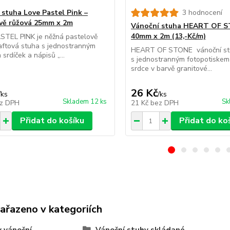
 stuha Love Pastel Pink –
3 hodnocení
vě růžová 25mm x 2m
Vánoční stuha HEART OF 
40mm x 2m (13,-Kč/m)
STEL PINK je něžná pastelově
aftová stuha s jednostranným
HEART OF STONE vánoční stu
srdíček a nápisů „...
s jednostranným fotopotiskem
srdce v barvě granitové...
26 Kč
/
ks
/
ks
Skladem 12 ks
Sk
z DPH
21 Kč
bez DPH
Přidat do košíku
Přidat do ko
zařazeno v kategoriích