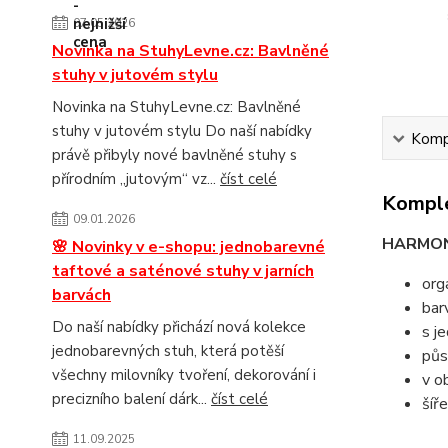
07.05.2026
Novinka na StuhyLevne.cz: Bavlněné
stuhy v jutovém stylu
Novinka na StuhyLevne.cz: Bavlněné
stuhy v jutovém stylu Do naší nabídky
Kompl
právě přibyly nové bavlněné stuhy s
přírodním „jutovým“ vz...
číst celé
Komple
09.01.2026
HARMO
🌸 Novinky v e-shopu: jednobarevné
taftové a saténové stuhy v jarních
org
barvách
bar
Do naší nabídky přichází nová kolekce
s j
jednobarevných stuh, která potěší
půs
všechny milovníky tvoření, dekorování i
v o
precizního balení dárk...
číst celé
šíř
11.09.2025