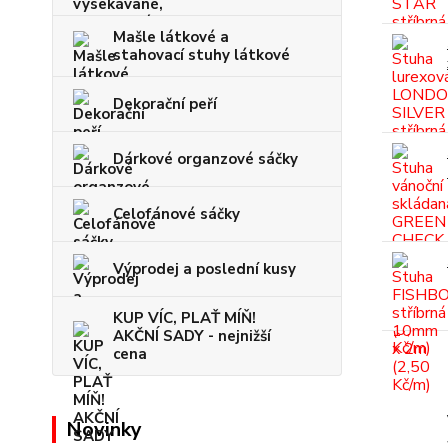
Mašle látkové a
stahovací stuhy látkové
Dekorační peří
Dárkové organzové sáčky
Celofánové sáčky
Výprodej a poslední kusy
KUP VÍC, PLAŤ MÍŇ!
AKČNÍ SADY - nejnižší
cena
Novinky