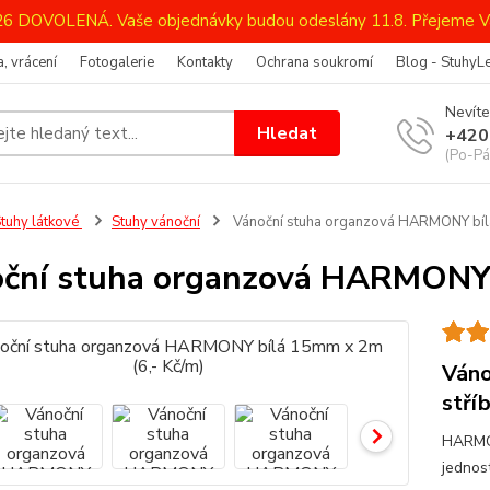
026 DOVOLENÁ. Vaše objednávky budou odeslány 11.8. Přejeme V
, vrácení
Fotogalerie
Kontakty
Ochrana soukromí
Blog - StuhyL
Nevíte
Hledat
+420
(Po-Pá
tuhy látkové
Stuhy vánoční
Vánoční stuha organzová HARMONY bílá
ční stuha organzová HARMONY 
Váno
stří
HARMON
jednos