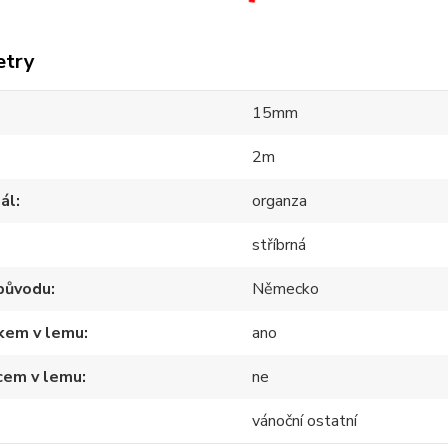
etry
15mm
2m
ál
organza
stříbrná
původu
Německo
tkem v lemu
ano
cem v lemu
ne
vánoční ostatní