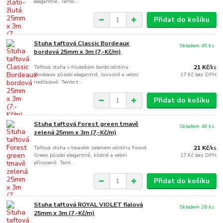
elegantně. Tento...
Přidat do košíku
Stuha taftová Classic Bordeaux
Skladem 45 ks
bordová 25mm x 3m (7,-Kč/m)
Taftová stuha v hlubokém bordó odstínu
21 Kč
/
ks
Bordeaux působí elegantně, luxusně a velmi
17 Kč
bez DPH
nadčasově. Tento t...
Přidat do košíku
Stuha taftová Forest green tmavě
Skladem 46 ks
zelená 25mm x 3m (7,-Kč/m)
Taftová stuha v tmavém zeleném odstínu Forest
21 Kč
/
ks
Green působí elegantně, klidně a velmi
17 Kč
bez DPH
přirozeně. Tent...
Přidat do košíku
Stuha taftová ROYAL VIOLET fialová
Skladem 26 ks
25mm x 3m (7,-Kč/m)