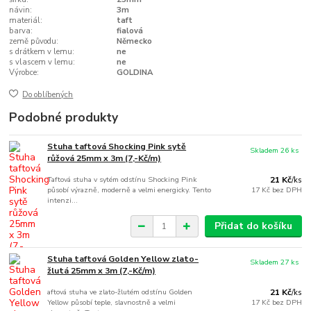
návin:
3m
materiál:
taft
barva:
fialová
země původu:
Německo
s drátkem v lemu:
ne
s vlascem v lemu:
ne
Výrobce:
GOLDINA
Do oblíbených
Podobné produkty
Stuha taftová Shocking Pink sytě
Skladem 26 ks
růžová 25mm x 3m (7,-Kč/m)
Taftová stuha v sytém odstínu Shocking Pink
21 Kč
/
ks
působí výrazně, moderně a velmi energicky. Tento
17 Kč
bez DPH
intenzi...
Přidat do košíku
Stuha taftová Golden Yellow zlato-
Skladem 27 ks
žlutá 25mm x 3m (7,-Kč/m)
aftová stuha ve zlato-žlutém odstínu Golden
21 Kč
/
ks
Yellow působí teple, slavnostně a velmi
17 Kč
bez DPH