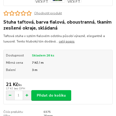
Ohodnotit produkt
Stuha taftová, barva fialová, oboustranná, tkaním
zesílené okraje, skládaná
Taftová stuha v sytém fialovém odstínu působí výrazně, elegantně a
luxusně. Tento hluboký tón dodává...
celý popis
Dostupnost
Skladem 26 ks
Měrná cena
7 Kč / m
Balení
3 m
21 Kč
/
ks
17 Kč
bez DPH
Přidat do košíku
Číslo produktu:
0375
šířka:
25mm