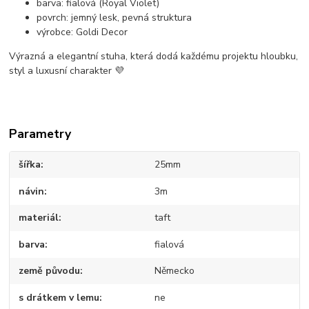
barva: fialová (Royal Violet)
povrch: jemný lesk, pevná struktura
výrobce: Goldi Decor
Výrazná a elegantní stuha, která dodá každému projektu hloubku,
styl a luxusní charakter 💜
Parametry
šířka
25mm
návin
3m
materiál
taft
barva
fialová
země původu
Německo
s drátkem v lemu
ne