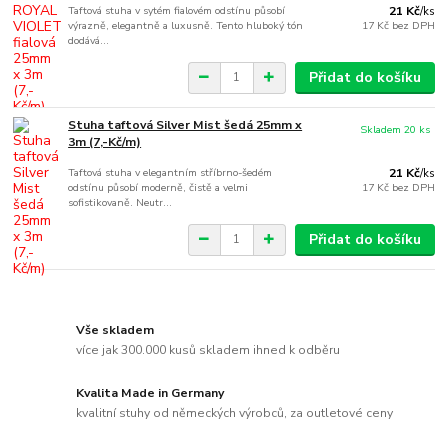
Taftová stuha v sytém fialovém odstínu působí
21 Kč
/
ks
výrazně, elegantně a luxusně. Tento hluboký tón
17 Kč
bez DPH
dodává...
Přidat do košíku
Stuha taftová Silver Mist šedá 25mm x
Skladem 20 ks
3m (7,-Kč/m)
Taftová stuha v elegantním stříbrno-šedém
21 Kč
/
ks
odstínu působí moderně, čistě a velmi
17 Kč
bez DPH
sofistikovaně. Neutr...
Přidat do košíku
Vše skladem
více jak 300.000 kusů skladem ihned k odběru
Kvalita Made in Germany
kvalitní stuhy od německých výrobců, za outletové ceny