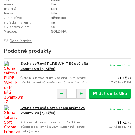
návin:
3m
materiál:
taft
barva:
bílá
země původu:
Německo
s drátkem v lemu:
ne
s vlascem v lemu:
ne
Výrobce:
GOLDINA
Do oblíbených
Podobné produkty
Stuha taftová PURE WHITE čistě bílá
Skladem 49 ks
25mmx3m (7,-Kč/m)
Čistě bílá taftová stuha v odstínu Pure White
21 Kč
/
ks
působí elegantně, svěže a nadčasově. Neutrální...
17 Kč
bez DPH
Přidat do košíku
Stuha taftová Soft Cream krémová
Skladem 25 ks
25mmx3m (7,-Kč/m)
Krémová taftová stuha v odstínu Soft Cream
21 Kč
/
ks
působí teple, jemně a velmi elegantně. Tento
17 Kč
bez DPH
měkký smetan...