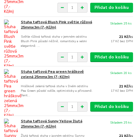
Přidat do košíku
Stuha taftová Blush Pink světle růžová
Skladem 25 ks
25mmx3m (7,-Kč/m)
Světle růžová taftová stuha v jemném odstínu
21 Kč
/
ks
Blush Pink působí něžně, romanticky a velmi
17 Kč
bez DPH
elegantně. ...
Přidat do košíku
Stuha taftová Pea green hráškově
Skladem 20 ks
zelená 25mmx3m (7,-Kč/m)
Hráškově zelená taftová stuha v živém odstínu
21 Kč
/
ks
Pea Green působí svěže, optimisticky a přirozeně.
17 Kč
bez DPH
Tent...
Přidat do košíku
Stuha taftová Sunny Yellow žlutá
Skladem 25 ks
25mmx3m (7,-Kč/m)
Žlutá taftová stuha v jasném odstínu Sunny
21 Kč
/
ks