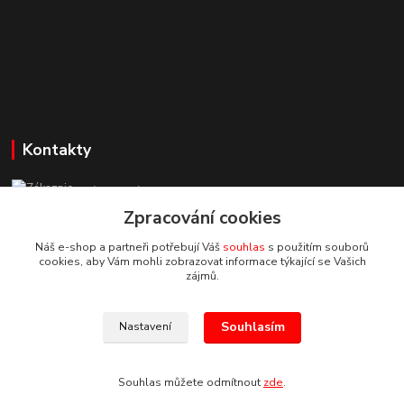
Kontakty
Zákaznická podpora StuhyLevně.cz
+420 725 618 353
Zpracování cookies
(Po-Pá, 8-16 hod.)
Náš e-shop a partneři potřebují Váš
souhlas
s použitím souborů
cookies, aby Vám mohli zobrazovat informace týkající se Vašich
adamoliver@seznam.cz
zájmů.
Souhlasím
Nastavení
Souhlas můžete odmítnout
zde
.
Vytvořeno na
Eshop-rychle.cz