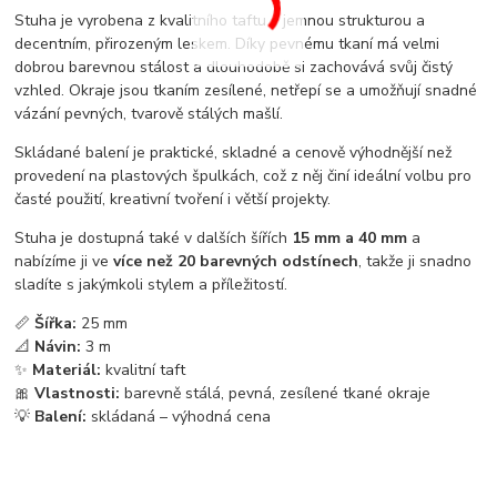
Stuha je vyrobena z kvalitního taftu s jemnou strukturou a
decentním, přirozeným leskem. Díky pevnému tkaní má velmi
dobrou barevnou stálost a dlouhodobě si zachovává svůj čistý
vzhled. Okraje jsou tkaním zesílené, netřepí se a umožňují snadné
vázání pevných, tvarově stálých mašlí.
Skládané balení je praktické, skladné a cenově výhodnější než
provedení na plastových špulkách, což z něj činí ideální volbu pro
časté použití, kreativní tvoření i větší projekty.
Stuha je dostupná také v dalších šířích
15 mm a 40 mm
a
nabízíme ji ve
více než 20 barevných odstínech
, takže ji snadno
sladíte s jakýmkoli stylem a příležitostí.
📏
Šířka:
25 mm
📐
Návin:
3 m
✨
Materiál:
kvalitní taft
🎀
Vlastnosti:
barevně stálá, pevná, zesílené tkané okraje
💡
Balení:
skládaná – výhodná cena