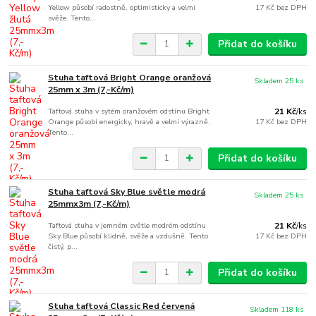
Yellow působí radostně, optimisticky a velmi
17 Kč
bez DPH
svěže. Tento...
Přidat do košíku
Stuha taftová Bright Orange oranžová
Skladem 25 ks
25mm x 3m (7,-Kč/m)
Taftová stuha v sytém oranžovém odstínu Bright
21 Kč
/
ks
Orange působí energicky, hravě a velmi výrazně.
17 Kč
bez DPH
Tento...
Přidat do košíku
Stuha taftová Sky Blue světle modrá
Skladem 25 ks
25mmx3m (7,-Kč/m)
Taftová stuha v jemném světle modrém odstínu
21 Kč
/
ks
Sky Blue působí klidně, svěže a vzdušně. Tento
17 Kč
bez DPH
čistý, p...
Přidat do košíku
Stuha taftová Classic Red červená
Skladem 118 ks