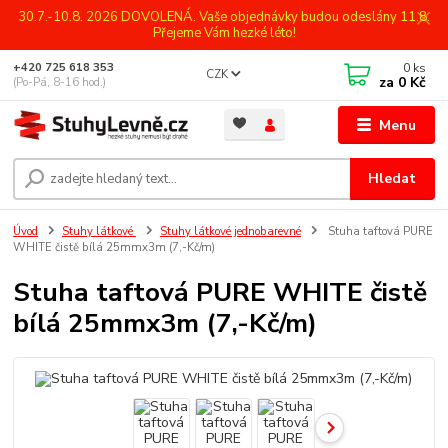
30.7.-10.8. 2026 DOVOLENÁ. Vaše objednávky budou odeslány 11.8.
Přejeme Vám hezké léto!
0
ks
+420 725 618 353
CZK
za
0 Kč
(Po-Pá, 8-16 hod.)
Menu
Hledat
Úvod
Stuhy látkové
Stuhy látkové jednobarevné
Stuha taftová PURE
WHITE čistě bílá 25mmx3m (7,-Kč/m)
Stuha taftová PURE WHITE čistě
bílá 25mmx3m (7,-Kč/m)