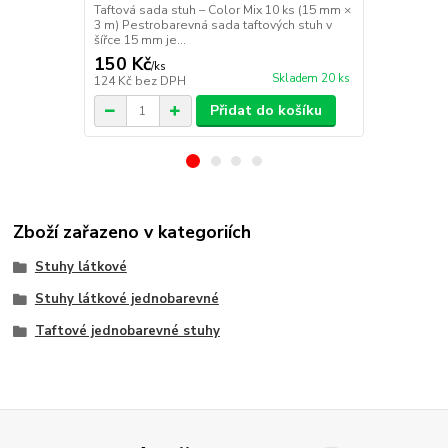
Taftová sada stuh – Color Mix 10 ks (15 mm ×
Taftová sada
3 m) Pestrobarevná sada taftových stuh v
3 m) Pestrob
šířce 15 mm je...
šířce 25 mm j
150 Kč
180 Kč
/
ks
/
ks
Skladem 20 ks
124 Kč
bez DPH
149 Kč
bez 
Přidat do košíku
Zboží zařazeno v kategoriích
Stuhy látkové
Stuhy látkové jednobarevné
Taftové jednobarevné stuhy