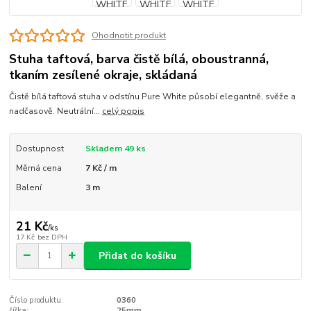
Ohodnotit produkt
Stuha taftová, barva čistě bílá, oboustranná,
tkaním zesílené okraje, skládaná
Čistě bílá taftová stuha v odstínu Pure White působí elegantně, svěže a
nadčasově. Neutrální...
celý popis
Dostupnost
Skladem 49 ks
Měrná cena
7 Kč / m
Balení
3 m
21 Kč
/
ks
17 Kč
bez DPH
Přidat do košíku
Číslo produktu:
0360
šířka:
25mm