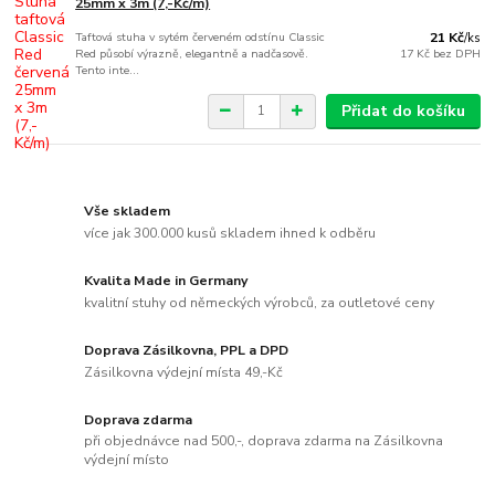
25mm x 3m (7,-Kč/m)
Taftová stuha v sytém červeném odstínu Classic
21 Kč
/
ks
Red působí výrazně, elegantně a nadčasově.
17 Kč
bez DPH
Tento inte...
Přidat do košíku
Vše skladem
více jak 300.000 kusů skladem ihned k odběru
Kvalita Made in Germany
kvalitní stuhy od německých výrobců, za outletové ceny
Doprava Zásilkovna, PPL a DPD
Zásilkovna výdejní místa 49,-Kč
Doprava zdarma
při objednávce nad 500,-, doprava zdarma na Zásilkovna
výdejní místo