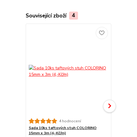
Související zboží
4
4 hodnocení
Sada 10ks taftových stuh COLORINO
Sada 10ks t
15mm x 3m (4,-Kč/m)
25mm x 3m (