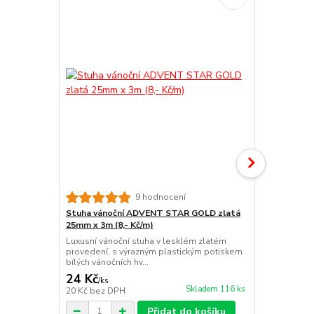
9 hodnocení
Stuha vánoční ADVENT STAR GOLD zlatá
Stuha váno
25mm x 3m (8,- Kč/m)
stříbrná ma
Luxusní vánoční stuha v lesklém zlatém
Elegantní vá
provedení, s výrazným plastickým potiskem
odstínu s vý
bílých vánočních hv...
24 Kč
24 Kč
/
ks
/
ks
Skladem 116 ks
20 Kč
bez DPH
20 Kč
bez D
Přidat do košíku