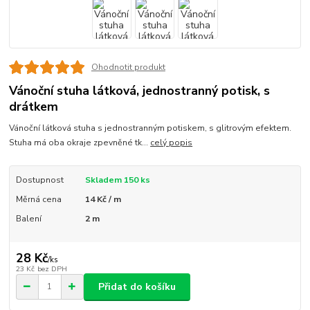
Ohodnotit produkt
Vánoční stuha látková, jednostranný potisk, s
drátkem
Vánoční látková stuha s jednostranným potiskem, s glitrovým efektem.
Stuha má oba okraje zpevněné tk...
celý popis
Dostupnost
Skladem 150 ks
Měrná cena
14 Kč / m
Balení
2 m
28 Kč
/
ks
23 Kč
bez DPH
Přidat do košíku