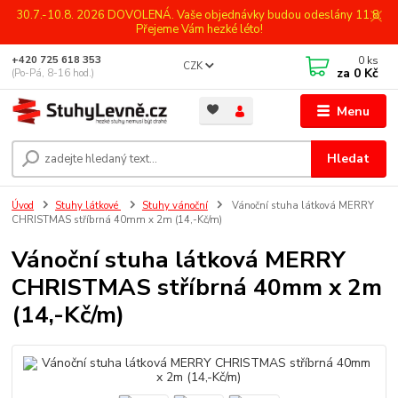
30.7.-10.8. 2026 DOVOLENÁ. Vaše objednávky budou odeslány 11.8.
Přejeme Vám hezké léto!
0
ks
+420 725 618 353
CZK
za
0 Kč
(Po-Pá, 8-16 hod.)
Menu
Hledat
Úvod
Stuhy látkové
Stuhy vánoční
Vánoční stuha látková MERRY
CHRISTMAS stříbrná 40mm x 2m (14,-Kč/m)
Vánoční stuha látková MERRY
CHRISTMAS stříbrná 40mm x 2m
(14,-Kč/m)