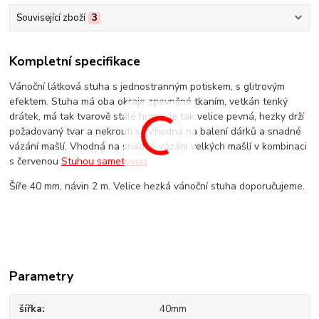
Související zboží
3
Kompletní specifikace
Vánoční látková stuha s jednostranným potiskem, s glitrovým
efektem. Stuha má oba okraje zpevněné tkaním, vetkán tenký
drátek, má tak tvarově stálé hrany. Je tak velice pevná, hezky drží
požadovaný tvar a nekroutí se.Vhodná na balení dárků a snadné
vázání mašlí. Vhodná na snadné vázání velkých mašlí v kombinaci
s červenou
Stuhou sametovou
.
Šíře 40 mm, návin 2 m. Velice hezká vánoční stuha doporučujeme.
Parametry
šířka
40mm