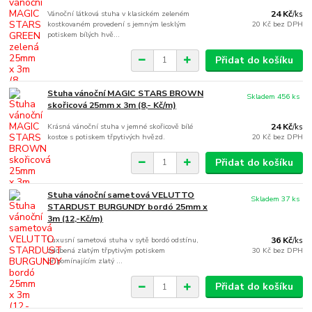
Vánoční látková stuha v klasickém zeleném
24 Kč
/
ks
kostkovaném provedení s jemným lesklým
20 Kč
bez DPH
potiskem bílých hvě...
Přidat do košíku
Stuha vánoční MAGIC STARS BROWN
Skladem 456 ks
skořicová 25mm x 3m (8,- Kč/m)
Krásná vánoční stuha v jemné skořicově bílé
24 Kč
/
ks
kostce s potiskem třpytivých hvězd.
20 Kč
bez DPH
Přidat do košíku
Stuha vánoční sametová VELUTTO
Skladem 37 ks
STARDUST BURGUNDY bordó 25mm x
3m (12,-Kč/m)
Luxusní sametová stuha v sytě bordó odstínu,
36 Kč
/
ks
zdobená zlatým třpytivým potiskem
30 Kč
bez DPH
připomínajícím zlatý ...
Přidat do košíku