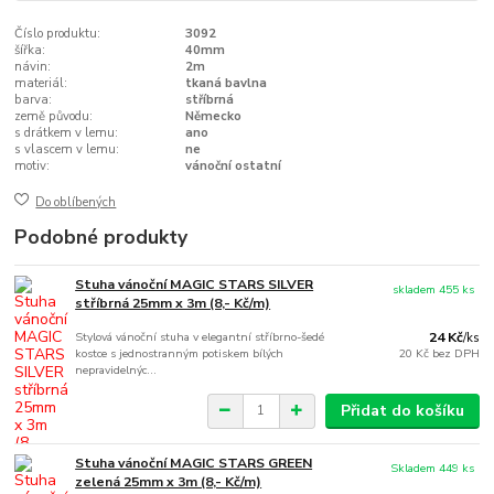
Číslo produktu:
3092
šířka:
40mm
návin:
2m
materiál:
tkaná bavlna
barva:
stříbrná
země původu:
Německo
s drátkem v lemu:
ano
s vlascem v lemu:
ne
motiv:
vánoční ostatní
Do oblíbených
Podobné produkty
Stuha vánoční MAGIC STARS SILVER
skladem 455 ks
stříbrná 25mm x 3m (8,- Kč/m)
Stylová vánoční stuha v elegantní stříbrno-šedé
24 Kč
/
ks
kostce s jednostranným potiskem bílých
20 Kč
bez DPH
nepravidelnýc...
Přidat do košíku
Stuha vánoční MAGIC STARS GREEN
Skladem 449 ks
zelená 25mm x 3m (8,- Kč/m)