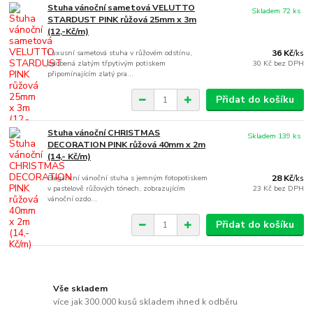
Stuha vánoční sametová VELUTTO
Skladem 72 ks
STARDUST PINK růžová 25mm x 3m
(12,-Kč/m)
Luxusní sametová stuha v růžovém odstínu,
36 Kč
/
ks
zdobená zlatým třpytivým potiskem
30 Kč
bez DPH
připomínajícím zlatý pra...
Přidat do košíku
Stuha vánoční CHRISTMAS
Skladem 139 ks
DECORATION PINK růžová 40mm x 2m
(14,- Kč/m)
Elegantní vánoční stuha s jemným fotopotiskem
28 Kč
/
ks
v pastelově růžových tónech, zobrazujícím
23 Kč
bez DPH
vánoční ozdo...
Přidat do košíku
Vše skladem
více jak 300.000 kusů skladem ihned k odběru