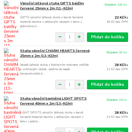
Vánoční látková stuha GIFTS balíčky
Skladem 110 ks
červené 25mm x 2m (11,-Kč/m)
GIFTS vánoční látková stuha v barvě červené
22 Kč
/
ks
materiál bavlna s vetkaným vlascem v lemu s
18 Kč
bez DPH
jednostrann...
Přidat do košíku
Stuha vánoční CHARM HEARTS červená
Skladem 20 ks
25mm x 2m (13,-Kč/m)
Veselá taftová stuha s folklorním motivem srdíček
26 Kč
/
ks
a sněhových vloček, laděná do teplé
21 Kč
bez DPH
červenohnědé b...
Přidat do košíku
Stuha vánoční bavlněná LIGHT SPOTS
Skladem 24 ks
červená 40mm x 2m (13,-Kč/m)
LIGHT SPOTS vánoční látková stuha v barvě
26 Kč
/
ks
červené materiál bavlna s vetkaným vlascem v
21 Kč
bez DPH
lemu s jedno...