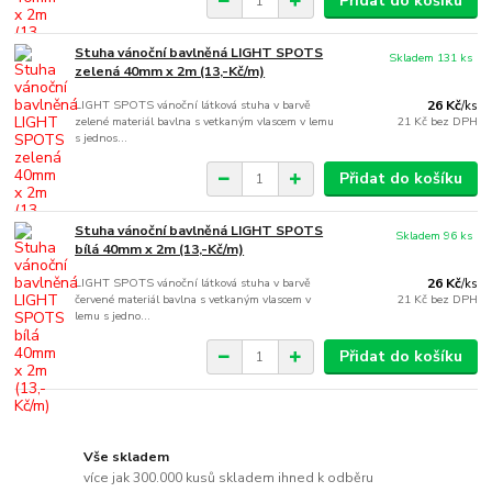
Přidat do košíku
Stuha vánoční bavlněná LIGHT SPOTS
Skladem 131 ks
zelená 40mm x 2m (13,-Kč/m)
LIGHT SPOTS vánoční látková stuha v barvě
26 Kč
/
ks
zelené materiál bavlna s vetkaným vlascem v lemu
21 Kč
bez DPH
s jednos...
Přidat do košíku
Stuha vánoční bavlněná LIGHT SPOTS
Skladem 96 ks
bílá 40mm x 2m (13,-Kč/m)
LIGHT SPOTS vánoční látková stuha v barvě
26 Kč
/
ks
červené materiál bavlna s vetkaným vlascem v
21 Kč
bez DPH
lemu s jedno...
Přidat do košíku
Vše skladem
více jak 300.000 kusů skladem ihned k odběru