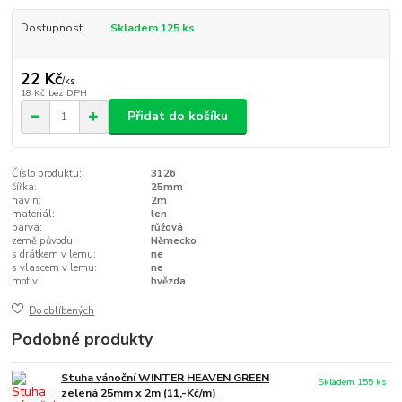
Dostupnost
Skladem 125 ks
22 Kč
/
ks
18 Kč
bez DPH
Přidat do košíku
Číslo produktu:
3126
šířka:
25mm
návin:
2m
materiál:
len
barva:
růžová
země původu:
Německo
s drátkem v lemu:
ne
s vlascem v lemu:
ne
motiv:
hvězda
Do oblíbených
Podobné produkty
Stuha vánoční WINTER HEAVEN GREEN
Skladem 155 ks
zelená 25mm x 2m (11,-Kč/m)