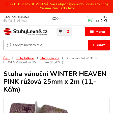
30.7.-10.8. 2026 DOVOLENÁ. Vaše objednávky budou odeslány 11.8.
Přejeme Vám hezké léto!
0
ks
+420 725 618 353
CZK
za
0 Kč
(Po-Pá, 8-16 hod.)
Menu
Hledat
Úvod
Stuhy látkové
Stuhy vánoční
Stuha vánoční WINTER
HEAVEN PINK růžová 25mm x 2m (11,-Kč/m)
Stuha vánoční WINTER HEAVEN
PINK růžová 25mm x 2m (11,-
Kč/m)