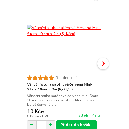
5 hodnocení
Vánoční stuha saténová červená Mini-
Vánoční stu
Stars 10mm x 2m (5,-Kč/m)
10mm x 2m (
Vánoční stuha saténová červená Mini-Stars
Vánoční stuh
10 mm x 2 m saténová stuha Mini-Stars v
mm x 2m saté
barvě červené s b...
pastelově růž
10 Kč
10 Kč
/
ks
/
ks
Skladem 49 ks
8 Kč
bez DPH
8 Kč
bez DP
Přidat do košíku