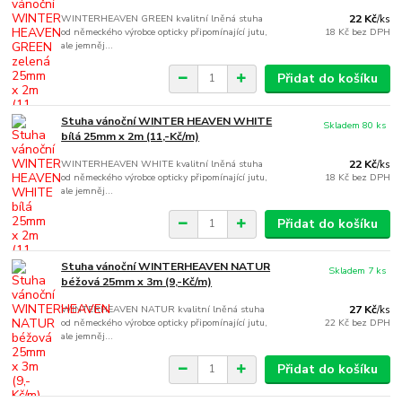
WINTERHEAVEN GREEN kvalitní lněná stuha
22 Kč
/
ks
od německého výrobce opticky připomínající jutu,
18 Kč
bez DPH
ale jemněj...
Přidat do košíku
Stuha vánoční WINTER HEAVEN WHITE
Skladem 80 ks
bílá 25mm x 2m (11,-Kč/m)
WINTERHEAVEN WHITE kvalitní lněná stuha
22 Kč
/
ks
od německého výrobce opticky připomínající jutu,
18 Kč
bez DPH
ale jemněj...
Přidat do košíku
Stuha vánoční WINTERHEAVEN NATUR
Skladem 7 ks
béžová 25mm x 3m (9,-Kč/m)
WINTERHEAVEN NATUR kvalitní lněná stuha
27 Kč
/
ks
od německého výrobce opticky připomínající jutu,
22 Kč
bez DPH
ale jemněj...
Přidat do košíku