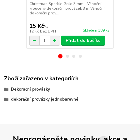
effect 4m
Christmas Sparkle Gold 3 mm – Vánoční
kroucený dekorační provázek 3 m Vánoční
Vánoční deko
dekorační prov...
Sparkle Silv
odstínu působ
15 Kč
15 Kč
/
ks
/
ks
Skladem 189 ks
12 Kč
bez DPH
12 Kč
bez D
Přidat do košíku
Zboží zařazeno v kategoriích
Dekorační provázky
dekorační provázky jednobarevné
Nepropásněte novinky, akce a