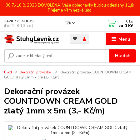
30.7.-10.8. 2026 DOVOLENÁ. Vaše objednávky budou odeslány 11.8.
Přejeme Vám hezké léto!
0
ks
+420 725 618 353
CZK
za
0 Kč
(Po-Pá, 8-16 hod.)
Menu
Hledat
Úvod
Dekorační provázky
Dekorační provázek COUNTDOWN CREAM
GOLD zlatý 1mm x 5m (3,- Kč/m)
Dekorační provázek
COUNTDOWN CREAM GOLD
zlatý 1mm x 5m (3,- Kč/m)