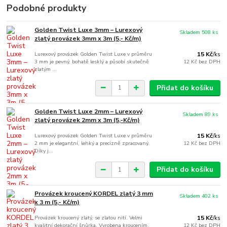
Podobné produkty
Golden Twist Luxe 3mm – Lurexový
Skladem 508 ks
zlatý provázek 3mm x 3m (5,- Kč/m)
Lurexový provázek Golden Twist Luxe v průměru
15 Kč
/
ks
3 mm je pevný, bohatě lesklý a působí skutečně
12 Kč
bez DPH
zlatým ...
Přidat do košíku
Golden Twist Luxe 2mm – Lurexový
Skladem 89 ks
zlatý provázek 2mm x 3m (5,-Kč/m)
Lurexový provázek Golden Twist Luxe v průměru
15 Kč
/
ks
2 mm je elegantní, lehký a precizně zpracovaný.
12 Kč
bez DPH
Díky j...
Přidat do košíku
Provázek kroucený KORDEL zlatý 3 mm
Skladem 402 ks
x 3 m (5,- Kč/m)
Provázek kroucený zlatý, se zlatou nití. Velmi
15 Kč
/
ks
kvalitní dekorační šnůrka. Vyrobena kroucením,
12 Kč
bez DPH