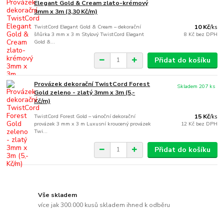
Elegant Gold & Cream zlato-krémový
3mm x 3m (3,30 Kč/m)
TwistCord Elegant Gold & Cream – dekorační
10 Kč
/
ks
šňůrka 3 mm x 3 m Stylový TwistCord Elegant
8 Kč
bez DPH
Gold &...
Přidat do košíku
Provázek dekorační TwistCord Forest
Skladem 207 ks
Gold zeleno - zlatý 3mm x 3m (5,-
Kč/m)
TwistCord Forest Gold – vánoční dekorační
15 Kč
/
ks
provázek 3 mm x 3 m Luxusní kroucený provázek
12 Kč
bez DPH
Twi...
Přidat do košíku
Vše skladem
více jak 300.000 kusů skladem ihned k odběru