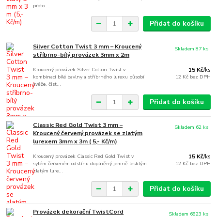
proto ...
Přidat do košíku
Silver Cotton Twist 3 mm – Kroucený
Skladem 87 ks
stříbrno-bílý provázek 3mm x 2m
Kroucený provázek Silver Cotton Twist v
15 Kč
/
ks
kombinaci bílé bavlny a stříbrného lurexu působí
12 Kč
bez DPH
svěže, čist...
Přidat do košíku
Classic Red Gold Twist 3 mm –
Skladem 62 ks
Kroucený červený provázek se zlatým
lurexem 3mm x 3m ( 5,- Kč/m)
Kroucený provázek Classic Red Gold Twist v
15 Kč
/
ks
sytém červeném odstínu doplněný jemně lesklým
12 Kč
bez DPH
zlatým lure...
Přidat do košíku
Provázek dekorační TwistCord
Skladem 6823 ks