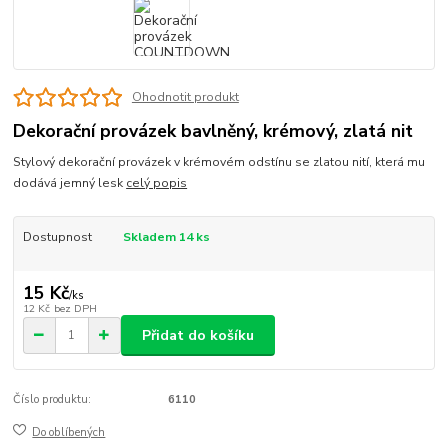
Ohodnotit produkt
Dekorační provázek bavlněný, krémový, zlatá nit
Stylový dekorační provázek v krémovém odstínu se zlatou nití, která mu
dodává jemný lesk
celý popis
Dostupnost
Skladem 14 ks
15 Kč
/
ks
12 Kč
bez DPH
Přidat do košíku
Číslo produktu:
6110
Do oblíbených