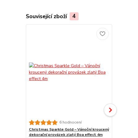
Související zboží
4
6 hodnocení
Christmas Sparkle Gold – Vánoční kroucený
Christmas Sp
dekorační provázek zlatý Boa effect 4m
kroucený de