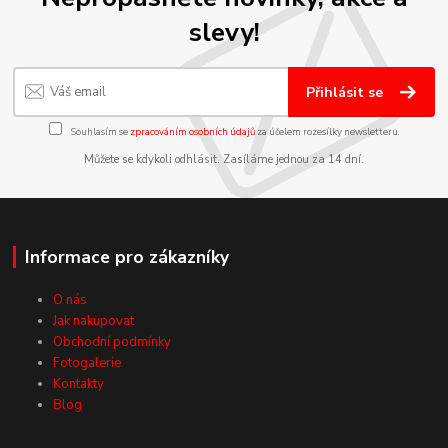
slevy!
Přihlásit se
Souhlasím se
zpracováním osobních údajů
za účelem rozesílky newsletteru.
Můžete se kdykoli odhlásit. Zasíláme jednou za 14 dní.
Informace pro zákazníky
O nás
Jak nakupovat
Obchodní podmínky
Fotogalerie
Kontakty
Blog