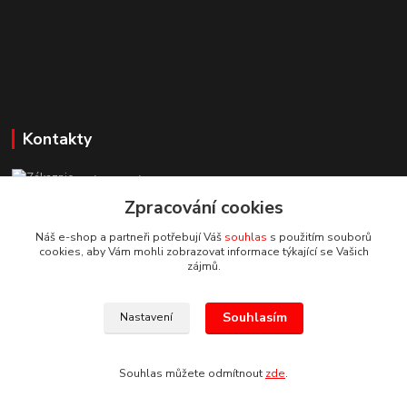
Kontakty
Zákaznická podpora StuhyLevně.cz
+420 725 618 353
Zpracování cookies
(Po-Pá, 8-16 hod.)
Náš e-shop a partneři potřebují Váš
souhlas
s použitím souborů
cookies, aby Vám mohli zobrazovat informace týkající se Vašich
adamoliver@seznam.cz
zájmů.
Souhlasím
Nastavení
Souhlas můžete odmítnout
zde
.
Vytvořeno na
Eshop-rychle.cz