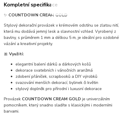
Kompletní specifikace
✨
COUNTDOWN CREAM GOLD
Stylový dekorační provázek v krémovém odstínu se zlatou nití,
která mu dodává jemný lesk a slavnostní vzhled. Vyrobený z
bavlny, s průměrem 1 mm a délkou 5 m, je ideální pro ozdobné
vázání a kreativní projekty.
🎀
Využití:
elegantní balení dárků a dárkových košů
dekorace svatebních i vánočních aranžmá
zdobení přáníček, scrapbooků a DIY výrobků
svazování menších dekorací, bylinek či květin
stylový doplněk pro přírodní i luxusní dekorace
Provázek
COUNTDOWN CREAM GOLD
je univerzálním
pomocníkem, který snadno sladíte s klasickými i moderními
barvami.