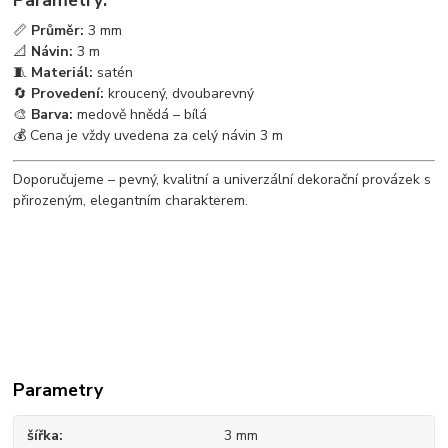
Parametry:
📏
Průměr:
3 mm
📐
Návin:
3 m
🧵
Materiál:
satén
🔄
Provedení:
kroucený, dvoubarevný
🎨
Barva:
medově hnědá – bílá
💰 Cena je vždy uvedena za celý návin 3 m
Doporučujeme – pevný, kvalitní a univerzální dekorační provázek s
přirozeným, elegantním charakterem.
Parametry
šířka
3 mm