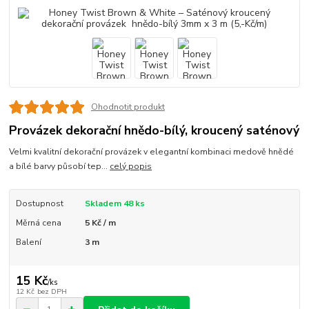
Ohodnotit produkt
Provázek dekorační hnědo-bílý, kroucený saténový
Velmi kvalitní dekorační provázek v elegantní kombinaci medově hnědé
a bílé barvy působí tep...
celý popis
Dostupnost
Skladem 48 ks
Měrná cena
5 Kč / m
Balení
3 m
15 Kč
/
ks
12 Kč
bez DPH