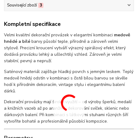
Související zboží
3
Kompletní specifikace
Velmi kvalitní dekorační provázek v elegantní kombinaci
medově
hnědé a bílé
barvy působí teple, přírodně a zároveň velmi
stylově. Precizní kroucení vytváří výrazný spirálový efekt, který
dodává provázku lehký a ušlechtilý vzhled. Zároveň je velmi
stabilní, pevný a nepruží.
Saténový materiál zajišťuje hladký povrch s jemným leskem. Teplý
medově hnědý odstín v kombinaci s čistě bílou barvou se skvěle
hodí k přírodním dekoracím, vintage stylu i elegantnímu balení
dárků.
Dekorační provázky mají široké využití – od výroby šperků, medailí
a knižních vazeb až po aranžmá, dekorování svíček, sklenic nebo
dárkových balení. Při kombinaci s látkovými stuhami různých šíří
vytvoříte bohaté a profesionálně působící kompozice.