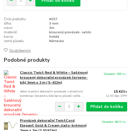
Přidat do košíku
Číslo produktu:
6037
šířka:
3 mm
návin:
3m
materiál:
kroucený provázek- satén
barva:
hnědá
země původu:
Německo
Do oblíbených
Podobné produkty
Classic Twist Red & White – Saténový
Skladem 188 ks
kroucený dekorační provázek červeno-
bílý 3mm x 3 m ( 5,-Kč/m)
Velmi kvalitní dekorační provázek v atraktivní
15 Kč
/
ks
kombinaci červené a bílé barvy působí svěže, ...
12 Kč
bez DPH
Přidat do košíku
Provázek dekorační TwistCord
Skladem 6823 ks
Elegant Gold & Cream zlato-krémový
3mm x 3m (3,30 Kč/m)