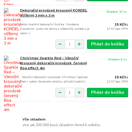
Dekorační provázek kroucený KORDEL
Skladem 10 ks
stříbrný 3 mm x 3 m
Velmi kvalitní dekorační šnůrka. Vyrobena
15 Kč
/
ks
kroucením, proto má lehký a ušlechtilý vzhled a je
12 Kč
bez DPH
velmi s...
Přidat do košíku
Christmas Sparkle Red – Vánoční
Skladem 8 ks
kroucený dekorační provázek červený
Boa effect 4m
Vánoční dekorační provázek Christmas Sparkle
15 Kč
/
ks
Red v sytém červeném odstínu přináší tradiční...
12 Kč
bez DPH
Přidat do košíku
Vše skladem
více jak 300.000 kusů skladem ihned k odběru