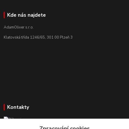
Kde nás najdete
AdamOliver s.r.o.
Klatovská třída 1246/65, 301 00 Plzeň 3
Kontakty
Zákaznická podpora StuhyLevně.cz
+420 725 618 353
Zpracování cookies