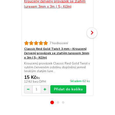
7 hodnocení
Classic Red Gold Twist 3 mm – Kroucený
Provázek de
červený provázek se zlatým lurexem 3mm
Gold & Cre
x 3m ( 5,- Kč/m)
(3,30 Kč/m)
Kroucený provázek Classic Red Gold Twist v
TwistCord E
sytém červeném odstínu doplněný jemně
šňůrka 3 mm 
lesklým zlatým lure...
Gold &...
15 Kč
10 Kč
/
ks
/
ks
Skladem 62 ks
12 Kč
bez DPH
8 Kč
bez DP
Přidat do košíku