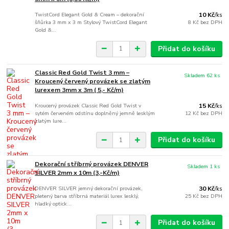
TwistCord Elegant Gold & Cream – dekorační
10 Kč
/
ks
šňůrka 3 mm x 3 m Stylový TwistCord Elegant
8 Kč
bez DPH
Gold &...
Přidat do košíku
Classic Red Gold Twist 3 mm –
Skladem 62 ks
Kroucený červený provázek se zlatým
lurexem 3mm x 3m ( 5,- Kč/m)
Kroucený provázek Classic Red Gold Twist v
15 Kč
/
ks
sytém červeném odstínu doplněný jemně lesklým
12 Kč
bez DPH
zlatým lure...
Přidat do košíku
Dekorační stříbrný provázek DENVER
Skladem 1 ks
SILVER 2mm x 10m (3,-Kč/m)
DENVER SILVER jemný dekorační provázek,
30 Kč
/
ks
pletený barva stříbrná materiál lurex lesklý,
25 Kč
bez DPH
hladký optick...
Přidat do košíku