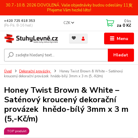
30.7.-10.8. 2026 DOVOLENÁ. Vaše objednávky budou odeslány 11.8.
Přejeme Vám hezké léto!
0
ks
+420 725 618 353
CZK
za
0 Kč
(Po-Pá, 8-16 hod.)
Menu
Hledat
Úvod
Dekorační provázky
Honey Twist Brown & White – Saténový
kroucený dekorační provázek hnědo-bílý 3mm x 3 m (5,-Kč/m)
Honey Twist Brown & White –
Saténový kroucený dekorační
provázek hnědo-bílý 3mm x 3 m
(5,-Kč/m)
TOP produkt