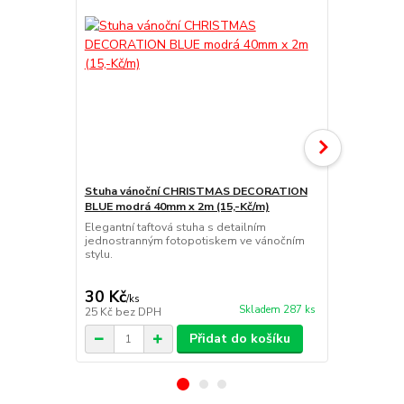
Stuha vánoční CHRISTMAS DECORATION
BLUE modrá 40mm x 2m (15,-Kč/m)
Stuha váno
Elegantní taftová stuha s detailním
GOLD zlatá 
jednostranným fotopotiskem ve vánočním
Luxusní taft
stylu.
jednostrann
zlatavých tó
30 Kč
32 Kč
/
ks
/
ks
Skladem 287 ks
25 Kč
bez DPH
26 Kč
bez D
Přidat do košíku