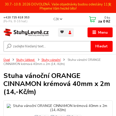
30.7.-10.8. 2026 DOVOLENÁ. Vaše objednávky budou odeslány 11.8.
Přejeme Vám hezké léto!
0
ks
+420 725 618 353
CZK
za
0 Kč
(Po-Pá, 8-16 hod.)
Menu
Hledat
Úvod
Stuhy látkové
Stuhy vánoční
Stuha vánoční ORANGE
CINNAMON krémová 40mm x 2m (14,-Kč/m)
Stuha vánoční ORANGE
CINNAMON krémová 40mm x 2m
(14,-Kč/m)