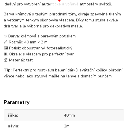
ideální pro vytvoření autentické a voňavé atmosféry svátků.
Barva krémová s teplými přírodními tóny, okraje zpevněné tkaním
a vetkaným tenkým silonovým vlascem. Díky tomu stuha skvěle
drží tvar a je výborná pro dekorativní mašle.
✨ Barva: krémová s barevným potiskem
📏 Rozměr: 40 mm × 2 m
🖼️ Potisk: oboustranný, fotorealistický
🧵 Okraje: s vlascem pro perfektní tvar
📦 Materiál: taft
Tip:
Perfektní pro rustikální balení dárků, sváteční košíky, přírodní
věnce nebo jako stylová mašle na lahve s domácím punčem.
Parametry
šířka
40mm
návin
2m