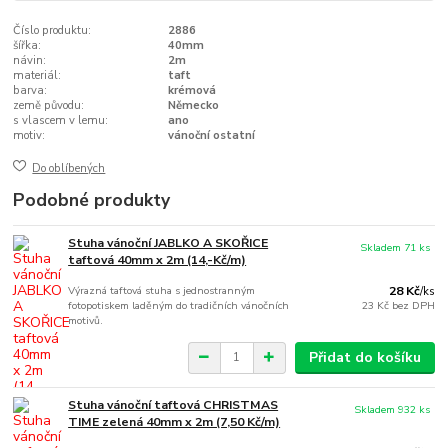
Číslo produktu:
2886
šířka:
40mm
návin:
2m
materiál:
taft
barva:
krémová
země původu:
Německo
s vlascem v lemu:
ano
motiv:
vánoční ostatní
Do oblíbených
Podobné produkty
Stuha vánoční JABLKO A SKOŘICE
Skladem 71 ks
taftová 40mm x 2m (14,-Kč/m)
Výrazná taftová stuha s jednostranným
28 Kč
/
ks
fotopotiskem laděným do tradičních vánočních
23 Kč
bez DPH
motivů.
Přidat do košíku
Stuha vánoční taftová CHRISTMAS
Skladem 932 ks
TIME zelená 40mm x 2m (7,50 Kč/m)