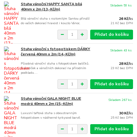
Stuha vánoční HAPPY SANTA bílá
Skladem 59 ks
40mm x 2m (13,-Kč/m)
Bílá vánoční stuha s roztomilým Santou přináší
26 Kč
/
ks
do vašich dekorací hravost i kouzlo Vánoc.
21 Kč
bez DPH
Přidat do košíku
Stuha vánoční s fotopotiskem DÁRKY
Skladem 43 ks
červená 40mm x 2m (14,-Kč/m)
Působivá vánoční stuha s fotopotiskem balíčků,
28 Kč
/
ks
hvězdiček a vánočních dekorací na přírodním
23 Kč
bez DPH
podkladu....
Přidat do košíku
Stuha vánoční GALA NIGHT BLUE
Skladem 267 ks
modrá 40mm x 2m (15,-Kč/m)
Luxusní taftová stuha s oboustranným
30 Kč
/
ks
fotopotiskem v nádherné tyrkysové barvě.
25 Kč
bez DPH
Přidat do košíku