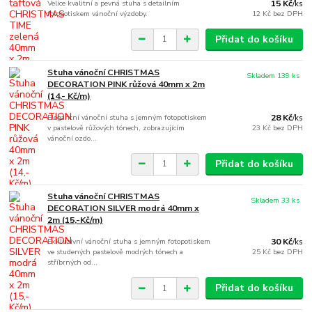
Velice kvalitní a pevná stuha s detailním
15 Kč
/
ks
fotopotiskem vánoční výzdoby.
12 Kč
bez DPH
Přidat do košíku
Stuha vánoční CHRISTMAS
Skladem 139 ks
DECORATION PINK růžová 40mm x 2m
(14,- Kč/m)
Elegantní vánoční stuha s jemným fotopotiskem
28 Kč
/
ks
v pastelově růžových tónech, zobrazujícím
23 Kč
bez DPH
vánoční ozdo...
Přidat do košíku
Stuha vánoční CHRISTMAS
Skladem 33 ks
DECORATION SILVER modrá 40mm x
2m (15,-Kč/m)
Exkluzivní vánoční stuha s jemným fotopotiskem
30 Kč
/
ks
ve studených pastelově modrých tónech a
25 Kč
bez DPH
stříbrných od...
Přidat do košíku