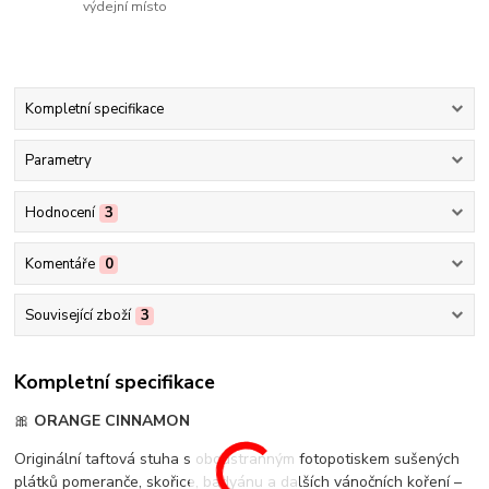
výdejní místo
Kompletní specifikace
Parametry
Hodnocení
3
Komentáře
0
Související zboží
3
Kompletní specifikace
🎀
ORANGE CINNAMON
Originální taftová stuha s oboustranným fotopotiskem sušených
plátků pomeranče, skořice, badyánu a dalších vánočních koření –