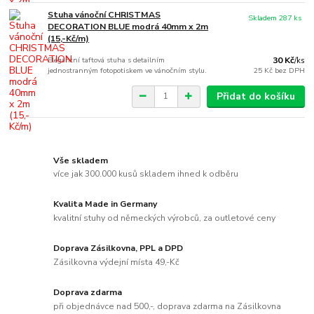
Stuha vánoční CHRISTMAS
Skladem 287 ks
DECORATION BLUE modrá 40mm x 2m
(15,-Kč/m)
Elegantní taftová stuha s detailním
30 Kč
/
ks
jednostranným fotopotiskem ve vánočním stylu.
25 Kč
bez DPH
Přidat do košíku
Vše skladem
více jak 300.000 kusů skladem ihned k odběru
Kvalita Made in Germany
kvalitní stuhy od německých výrobců, za outletové ceny
Doprava Zásilkovna, PPL a DPD
Zásilkovna výdejní místa 49,-Kč
Doprava zdarma
při objednávce nad 500,-, doprava zdarma na Zásilkovna