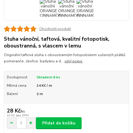
Ohodnotit produkt
Stuha vánoční, taftová, kvalitní fotopotisk,
oboustranná, s vlascem v lemu
Originální taftová stuha s oboustranným fotopotiskem sušených plátků
pomeranče, skořice, badyánu a d...
celý popis
Dostupnost
Skladem 6 ks
Měrná cena
14 Kč / m
Balení
2 m
28 Kč
/
ks
23 Kč
bez DPH
Přidat do košíku