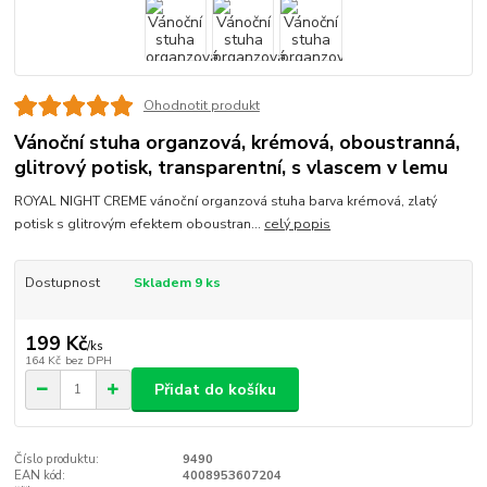
Ohodnotit produkt
Vánoční stuha organzová, krémová, oboustranná,
glitrový potisk, transparentní, s vlascem v lemu
ROYAL NIGHT CREME vánoční organzová stuha barva krémová, zlatý
potisk s glitrovým efektem oboustran...
celý popis
Dostupnost
Skladem 9 ks
199 Kč
/
ks
164 Kč
bez DPH
Přidat do košíku
Číslo produktu:
9490
EAN kód:
4008953607204