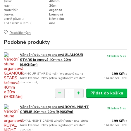
šířka:
40mm
návin:
20m
materiál:
organza
barva:
krémová
země původu:
Německo
s vlascem v lemu:
ano
Do oblíbených
Podobné produkty
Vánoční stuha organzová GLAMOUR
Skladem 5 ks
STARS krémová 40mm x 20m
(9,90Kč/m)
GLAMOUR STARS vánoční organzová stuha
199 Kč
/
ks
barva krémová, zlatý potisk s glitrovým efektem
164 Kč
bez DPH
oboustranná, ...
Přidat do košíku
Vánoční stuha organzová ROYAL NIGHT
Skladem 9 ks
CREME 40mm x 20m (9,90Kč/m)
ROYAL NIGHT CREME vánoční organzová stuha
199 Kč
/
ks
barva krémová, zlatý potisk s glitrovým efektem
164 Kč
bez DPH
oboustran...