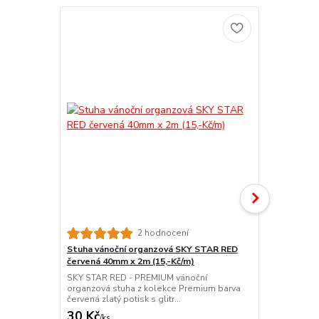
2 hodnocení
Stuha vánoční organzová SKY STAR RED
Stuha váno
červená 40mm x 2m (15,-Kč/m)
bílá 40mm x 
SKY STAR RED - PREMIUM vánoční
SKY STAR WH
organzová stuha z kolekce Premium barva
organzová s
červená zlatý potisk s glitr...
bílá zlatý pot
30 Kč
30 Kč
/
ks
/
ks