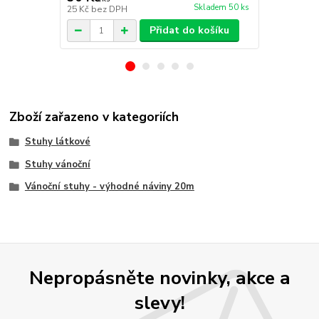
Skladem 50 ks
25 Kč
bez DPH
25 Kč
bez D
Přidat do košíku
Zboží zařazeno v kategoriích
Stuhy látkové
Stuhy vánoční
Vánoční stuhy - výhodné náviny 20m
Nepropásněte novinky, akce a
slevy!