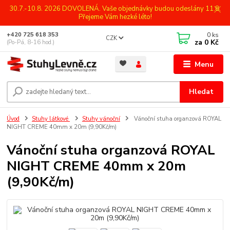
30.7.-10.8. 2026 DOVOLENÁ. Vaše objednávky budou odeslány 11.8.
Přejeme Vám hezké léto!
0
ks
+420 725 618 353
CZK
za
0 Kč
(Po-Pá, 8-16 hod.)
Menu
Hledat
Úvod
Stuhy látkové
Stuhy vánoční
Vánoční stuha organzová ROYAL
NIGHT CREME 40mm x 20m (9,90Kč/m)
Vánoční stuha organzová ROYAL
NIGHT CREME 40mm x 20m
(9,90Kč/m)