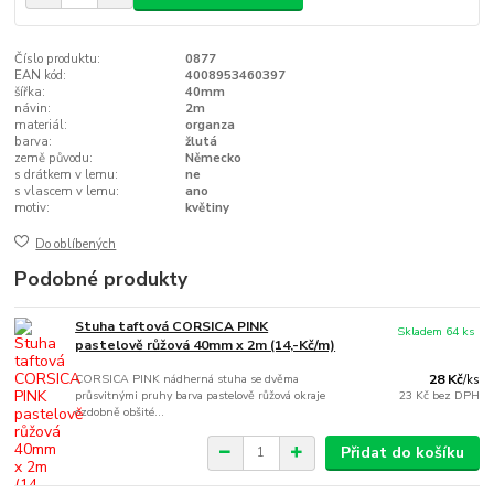
Číslo produktu:
0877
EAN kód:
4008953460397
šířka:
40mm
návin:
2m
materiál:
organza
barva:
žlutá
země původu:
Německo
s drátkem v lemu:
ne
s vlascem v lemu:
ano
motiv:
květiny
Do oblíbených
Podobné produkty
Stuha taftová CORSICA PINK
Skladem 64 ks
pastelově růžová 40mm x 2m (14,-Kč/m)
CORSICA PINK nádherná stuha se dvěma
28 Kč
/
ks
průsvitnými pruhy barva pastelově růžová okraje
23 Kč
bez DPH
ozdobně obšité...
Přidat do košíku