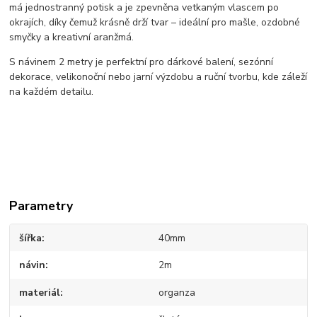
má jednostranný potisk a je zpevněna vetkaným vlascem po
okrajích, díky čemuž krásně drží tvar – ideální pro mašle, ozdobné
smyčky a kreativní aranžmá.
S návinem 2 metry je perfektní pro dárkové balení, sezónní
dekorace, velikonoční nebo jarní výzdobu a ruční tvorbu, kde záleží
na každém detailu.
Parametry
šířka
40mm
návin
2m
materiál
organza