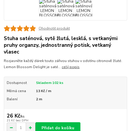
Ohodnotit produkt
Stuha saténová, sytě žlutá, lesklá, s vetkanými
pruhy organzy, jednostranný potisk, vetkaný
vlasec
Rozjasněte každý dárek touto zářivou stuhou v odstínu citronově žluté.
Lemon Blossom Delight je saté...
celý popis
Dostupnost
Skladem 102 ks
Měrná cena
13 Kč / m
Balení
2 m
26 Kč
/
ks
21 Kč
bez DPH
Přidat do košíku