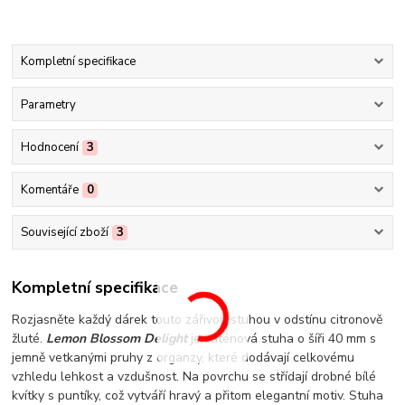
Kompletní specifikace
Parametry
Hodnocení
3
Komentáře
0
Související zboží
3
Kompletní specifikace
Rozjasněte každý dárek touto zářivou stuhou v odstínu citronově
žluté.
Lemon Blossom Delight
je saténová stuha o šíři 40 mm s
jemně vetkanými pruhy z organzy, které dodávají celkovému
vzhledu lehkost a vzdušnost. Na povrchu se střídají drobné bílé
kvítky s puntíky, což vytváří hravý a přitom elegantní motiv. Stuha