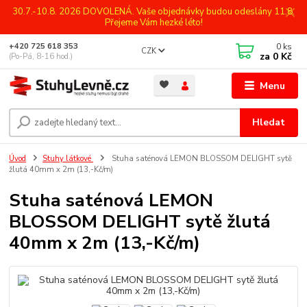
30.7.-10.8. 2026 DOVOLENÁ. Vaše objednávky budou odeslány 11.8.
Přejeme Vám hezké léto!
0
ks
+420 725 618 353
CZK
za
0 Kč
(Po-Pá, 8-16 hod.)
Menu
Hledat
Úvod
Stuhy látkové
Stuha saténová LEMON BLOSSOM DELIGHT sytě
žlutá 40mm x 2m (13,-Kč/m)
Stuha saténová LEMON
BLOSSOM DELIGHT sytě žlutá
40mm x 2m (13,-Kč/m)