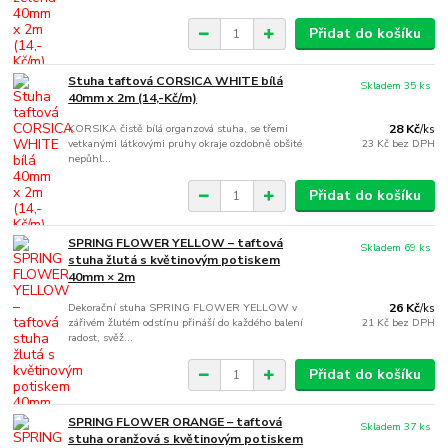
Přidat do košíku
Stuha taftová CORSICA WHITE bílá
Skladem 35 ks
40mm x 2m (14,-Kč/m)
KORSIKA čistě bílá organzová stuha, se třemi
28 Kč
/
ks
vetkanými látkovými pruhy okraje ozdobně obšité
23 Kč
bez DPH
nepůhl...
Přidat do košíku
SPRING FLOWER YELLOW – taftová
Skladem 69 ks
stuha žlutá s květinovým potiskem
40mm × 2m
Dekorační stuha SPRING FLOWER YELLOW v
26 Kč
/
ks
zářivém žlutém odstínu přináší do každého balení
21 Kč
bez DPH
radost, svěž...
Přidat do košíku
SPRING FLOWER ORANGE – taftová
Skladem 37 ks
stuha oranžová s květinovým potiskem