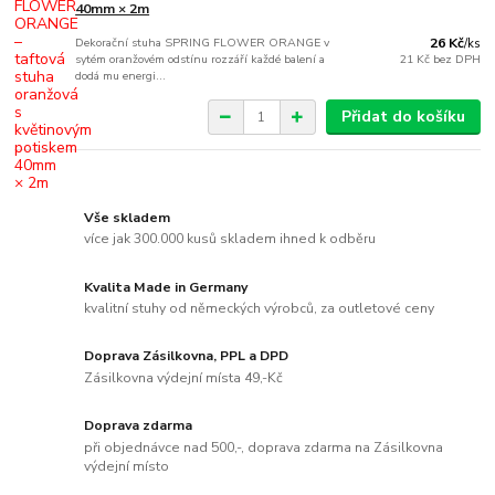
40mm × 2m
Dekorační stuha SPRING FLOWER ORANGE v
26 Kč
/
ks
sytém oranžovém odstínu rozzáří každé balení a
21 Kč
bez DPH
dodá mu energi...
Přidat do košíku
Vše skladem
více jak 300.000 kusů skladem ihned k odběru
Kvalita Made in Germany
kvalitní stuhy od německých výrobců, za outletové ceny
Doprava Zásilkovna, PPL a DPD
Zásilkovna výdejní místa 49,-Kč
Doprava zdarma
při objednávce nad 500,-, doprava zdarma na Zásilkovna
výdejní místo