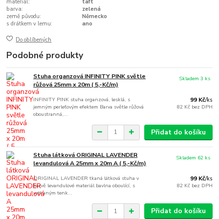
materiál:
taft
barva:
zelená
země původu:
Německo
s drátkem v lemu:
ano
Do oblíbených
Podobné produkty
Stuha organzová INFINITY PINK světle
Skladem 3 ks
růžová 25mm x 20m ( 5,-Kč/m)
INFINITY PINK stuha organzová, lesklá, s
99 Kč
/
ks
jemným perleťovým efektem Barva světle růžová
82 Kč
bez DPH
oboustranná,...
Přidat do košíku
Stuha látková ORIGINAL LAVENDER
Skladem 62 ks
levandulová A 25mm x 20m A ( 5,-Kč/m)
ORIGINAL LAVENDER tkaná látková stuha v
99 Kč
/
ks
barvě levandulové materiál bavlna oboulící, s
82 Kč
bez DPH
vetkaným tenk...
Přidat do košíku