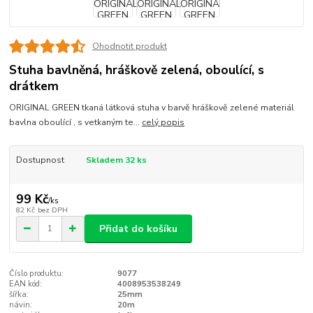
Ohodnotit produkt
Stuha bavlněná, hráškově zelená, oboulící, s
drátkem
ORIGINAL GREEN tkaná látková stuha v barvě hráškově zelené materiál
bavlna oboulící , s vetkaným te...
celý popis
Dostupnost
Skladem 32 ks
99 Kč
/
ks
82 Kč
bez DPH
Přidat do košíku
Číslo produktu:
9077
EAN kód:
4008953538249
šířka:
25mm
návin:
20m