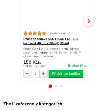
Stuha saté
3 hodnocení
A 40mm x 20
Stuha saténová SANTIAGO FUCHSIA
Stuha SANTIA
fuchsia A 40mm x 20m (8,-Kč/m)
saténové, n
Stuha SANTIAGO, transparentní, okraje
zelená. V obo
saténové, neprůhledné. Barva fuchsia. V
obou okrajích vetkán t...
159 Kč
159 Kč
/
ks
/
ks
Skladem 39 ks
131 Kč
bez DPH
131 Kč
bez 
Přidat do košíku
Zboží zařazeno v kategoriích