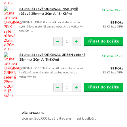
Stuha látková ORIGINAL PINK sytě
Skladem 49 ks
růžová 25mm x 20m A ( 5,-Kč/m)
ORIGINAL PINK tkaná látková stuha v barvě
99 Kč
/
ks
sytě růžové materiál bavlna oboulící , s vetkaným
82 Kč
bez DPH
tenkým ...
Přidat do košíku
Stuha látková ORIGINAL GREEN zelená
Skladem 32 ks
25mm x 20m A (5,-Kč/m)
ORIGINAL GREEN tkaná látková stuha v barvě
99 Kč
/
ks
hráškově zelené materiál bavlna oboulící , s
82 Kč
bez DPH
vetkaným te...
Přidat do košíku
Vše skladem
více jak 300.000 kusů skladem ihned k odběru