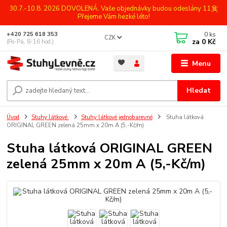
30.7.-10.8. 2026 DOVOLENÁ. Vaše objednávky budou odeslány 11.8.
Přejeme Vám hezké léto!
0
ks
+420 725 618 353
CZK
za
0 Kč
(Po-Pá, 8-16 hod.)
Menu
Hledat
Úvod
Stuhy látkové
Stuhy látkové jednobarevné
Stuha látková
ORIGINAL GREEN zelená 25mm x 20m A (5,-Kč/m)
Stuha látková ORIGINAL GREEN
zelená 25mm x 20m A (5,-Kč/m)